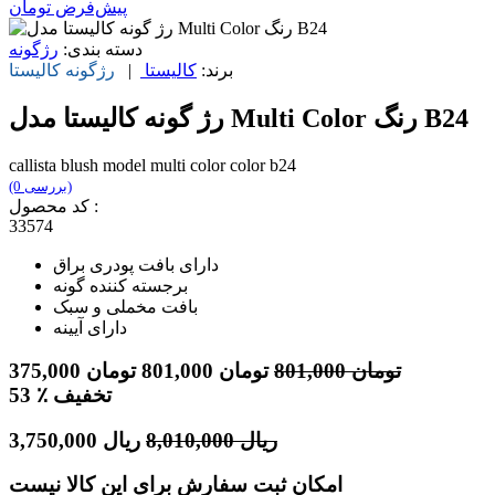
پیش‌فرض
تومان
دسته بندی:
رژگونه
برند:
کالیستا
|
رژگونه
کالیستا
رژ گونه کالیستا مدل Multi Color رنگ B24
callista blush model multi color color b24
(0 بررسی)
کد محصول :
33574
دارای بافت پودری براق
برجسته کننده گونه
بافت مخملی و سبک
دارای آیینه
تومان
801,000
تومان
801,000
تومان
375,000
٪ تخفیف
53
ریال
8,010,000
ریال
3,750,000
امکان ثبت سفارش برای این کالا نیست