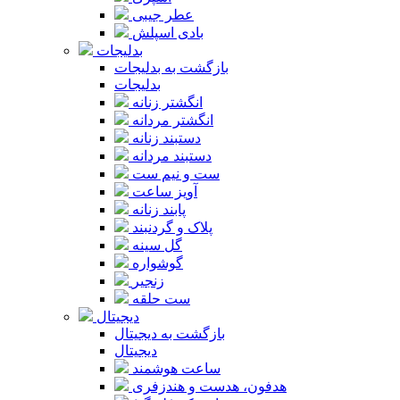
عطر جیبی
بادی اسپلش
بدلیجات
بازگشت به بدلیجات
بدلیجات
انگشتر زنانه
انگشتر مردانه
دستبند زنانه
دستبند مردانه
ست و نیم ست
آویز ساعت
پابند زنانه
پلاک و گردنبند
گل سینه
گوشواره
زنجیر
ست حلقه
دیجیتال
بازگشت به دیجیتال
دیجیتال
ساعت هوشمند
هدفون، هدست و هندزفری