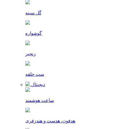
گل سینه
گوشواره
زنجیر
ست حلقه
دیجیتال
ساعت هوشمند
هدفون، هدست و هندزفری