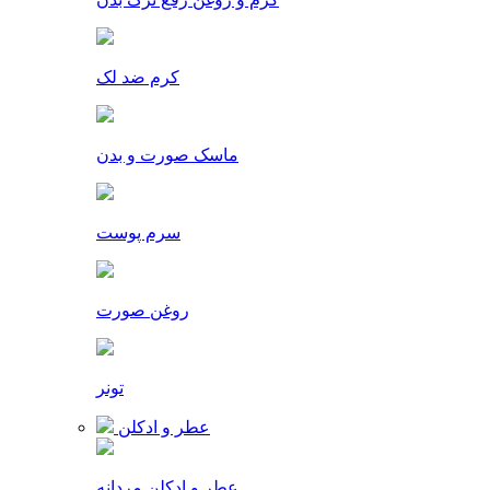
کرم ضد لک
ماسک صورت و بدن
سرم پوست
روغن صورت
تونر
عطر و ادکلن
عطر و ادکلن مردانه