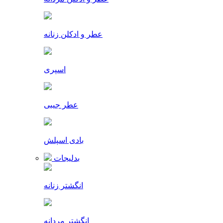
عطر و ادکلن زنانه
اسپری
عطر جیبی
بادی اسپلش
بدلیجات
انگشتر زنانه
انگشتر مردانه