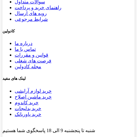
سوالات متداول
راهنمای خرید و پرداخت
رویه های ارسال
شرایط مرجوعی
کادولین
درباره ما
تماس با ما
قوانین و مقررات
فرصت های شغلی
مجله کادولین
لینک های مفید
خرید لوازم آرایشی
خرید ماشین اصلاح
خرید کاندوم
خرید بدلیجات
خرید پاوربانک
شنبه تا پنجشنبه 9 الی 18 پاسخگوی شما هستیم