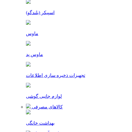
اسپیکر (بلندگو)
ماوس
ماوس پد
تجهیزات ذخیره سازی اطلاعات
لوازم جانبی گوشی
کالاهای مصرفی
بهداشت خانگی