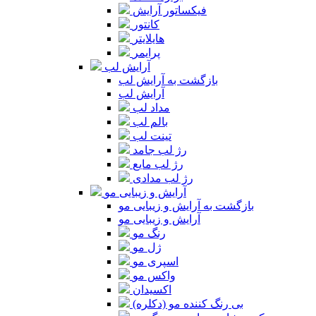
فیکساتور آرایش
کانتور
هایلایتر
پرایمر
آرایش لب
بازگشت به آرایش لب
آرایش لب
مداد لب
بالم لب
تینت لب
رژ لب جامد
رژ لب مایع
رژ لب مدادی
آرایش و زیبایی مو
بازگشت به آرایش و زیبایی مو
آرایش و زیبایی مو
رنگ مو
ژل مو
اسپری مو
واکس مو
اکسیدان
بی رنگ کننده مو (دکلره)