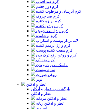
کرم ضد آفتاب
کرم دور چشم
کرم آبرسان و مرطوب کننده
کرم ضد چروک
کرم برنزه کننده
کرم روشن کننده
کرم و ژل ضد جوش
کرم پوشاننده
لایه بردار پوست و اسکراب
کرم و ژل ترمیم کننده
کرم سفت کننده پوست
کرم و روغن رفع ترک بدن
کرم ضد لک
ماسک صورت و بدن
سرم پوست
روغن صورت
تونر
عطر و ادکلن
بازگشت به عطر و ادکلن
عطر و ادکلن
عطر و ادکلن مردانه
عطر و ادکلن زنانه
اسپری