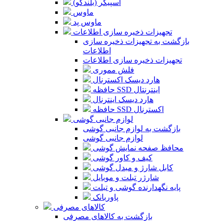
اسپیکر (بلندگو)
ماوس
ماوس پد
تجهیزات ذخیره سازی اطلاعات
بازگشت به تجهیزات ذخیره سازی
اطلاعات
تجهیزات ذخیره سازی اطلاعات
فلش مموری
هارد دیسک اکسترنال
حافظه SSD اینترنتال
هارد دیسک اینترنال
حافظه SSD اکسترنال
لوازم جانبی گوشی
بازگشت به لوازم جانبی گوشی
لوازم جانبی گوشی
محافظ صفحه نمایش گوشی
کیف و کاور گوشی
کابل شارژ و مبدل گوشی
شارژر تبلت و موبایل
پایه نگهدارنده گوشی و تبلت
پاوربانک
کالاهای مصرفی
بازگشت به کالاهای مصرفی