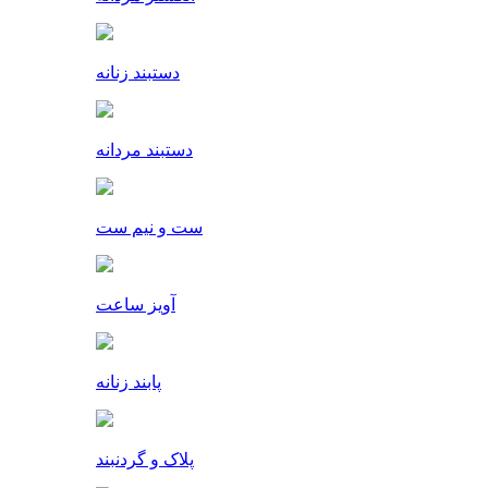
دستبند زنانه
دستبند مردانه
ست و نیم ست
آویز ساعت
پابند زنانه
پلاک و گردنبند