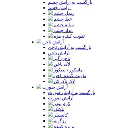
بازگشت به آرایش چشم
آرایش چشم
ریمل چشم
خط چشم
سایه چشم
مداد چشم
تقویت کننده مژه
آرایش ناخن
بازگشت به آرایش ناخن
آرایش ناخن
ناخن گیر
لاک ناخن
مانیکور ، پدیکور
تقویت کننده ناخن
لاک پاک کن
آرایش صورت
بازگشت به آرایش صورت
آرایش صورت
کرم پودر
پنکیک
کانسیلر
رژگونه
برنزه کننده