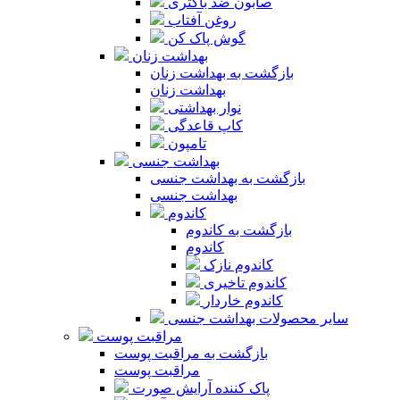
صابون ضد باکتری
روغن آفتاب
گوش پاک کن
بهداشت زنان
بازگشت به بهداشت زنان
بهداشت زنان
نوار بهداشتی
کاپ قاعدگی
تامپون
بهداشت جنسی
بازگشت به بهداشت جنسی
بهداشت جنسی
کاندوم
بازگشت به کاندوم
کاندوم
کاندوم نازک
کاندوم تاخیری
کاندوم خاردار
سایر محصولات بهداشت جنسی
مراقبت پوست
بازگشت به مراقبت پوست
مراقبت پوست
پاک کننده آرایش صورت