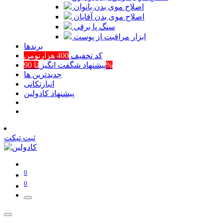
اصلاح موی بدن بانوان
اصلاح موی بدن آقایان
سنگ پا برقی
ابزار مراقبت از پوست
برند‌ها
کد تخفیف
400 هزارتومن
تا 90%
پیشنهاد شگفت انگیز
جدیدترین ها
انبارتکانی
پیشنهاد کادولین
ثبت تیکت
0
0