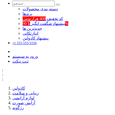
دسته بندی محصولات
برند‌ها
کد تخفیف
400 هزارتومن
تا 90%
پیشنهاد شگفت انگیز
جدیدترین ها
انبارتکانی
پیشنهاد کادولین
+1 555-555-5556
ورود به سیستم
ثبت تیکت
:
:
:
کادولین
زیبایی و سلامت
لوازم آرایشی
آرایش صورت
رژگونه