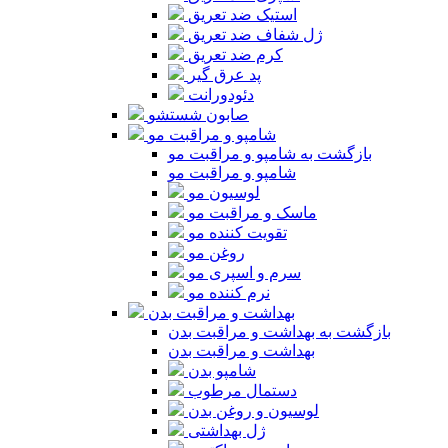
استیک ضد تعریق
ژل شفاف ضد تعریق
کرم ضد تعریق
پد عرق گیر
دئودورانت
صابون شستشو
شامپو و مراقبت مو
بازگشت به شامپو و مراقبت مو
شامپو و مراقبت مو
لوسیون مو
ماسک و مراقبت مو
تقویت کننده مو
روغن مو
سرم و اسپری مو
نرم کننده مو
بهداشت و مراقبت بدن
بازگشت به بهداشت و مراقبت بدن
بهداشت و مراقبت بدن
شامپو بدن
دستمال مرطوب
لوسیون و روغن بدن
ژل بهداشتی