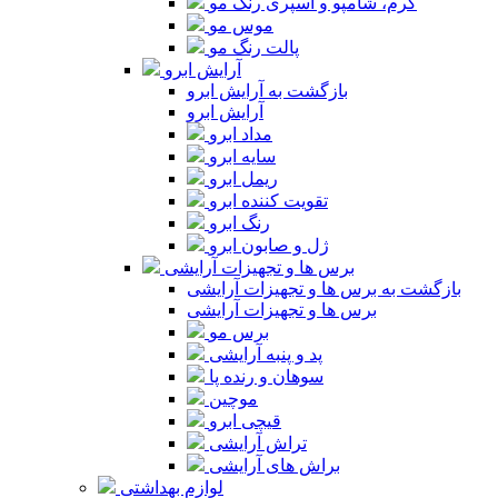
کرم، شامپو و اسپری رنگ مو
موس مو
پالت رنگ مو
آرایش ابرو
بازگشت به آرایش ابرو
آرایش ابرو
مداد ابرو
سایه ابرو
ریمل ابرو
تقویت کننده ابرو
رنگ ابرو
ژل و صابون ابرو
برس ها و تجهیزات آرایشی
بازگشت به برس ها و تجهیزات آرایشی
برس ها و تجهیزات آرایشی
برس مو
پد و پنبه آرایشی
سوهان و رنده پا
موچین
قیچی ابرو
تراش آرایشی
براش های آرایشی
لوازم بهداشتی