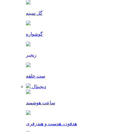
گل سینه
گوشواره
زنجیر
ست حلقه
دیجیتال
ساعت هوشمند
هدفون، هدست و هندزفری