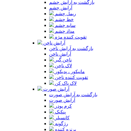
بازگشت به آرایش چشم
آرایش چشم
ریمل چشم
خط چشم
سایه چشم
مداد چشم
تقویت کننده مژه
آرایش ناخن
بازگشت به آرایش ناخن
آرایش ناخن
ناخن گیر
لاک ناخن
مانیکور ، پدیکور
تقویت کننده ناخن
لاک پاک کن
آرایش صورت
بازگشت به آرایش صورت
آرایش صورت
کرم پودر
پنکیک
کانسیلر
رژگونه
برنزه کننده