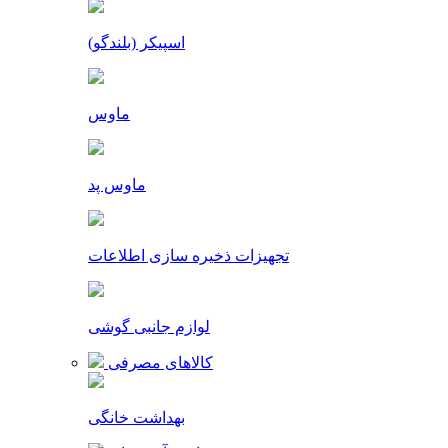
اسپیکر (بلندگو)
ماوس
ماوس پد
تجهیزات ذخیره سازی اطلاعات
لوازم جانبی گوشی
کالاهای مصرفی
بهداشت خانگی