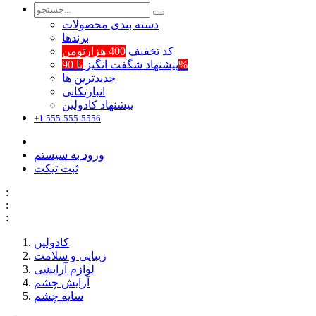
دسته بندی محصولات
برند‌ها
کد تخفیف
400 هزارتومن
تا 90%
پیشنهاد شگفت انگیز
جدیدترین ها
انبارتکانی
پیشنهاد کادولین
+1 555-555-5556
ورود به سیستم
ثبت تیکت
:
:
:
کادولین
زیبایی و سلامت
لوازم آرایشی
آرایش چشم
سایه چشم