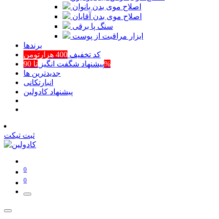
اصلاح موی بدن بانوان
اصلاح موی بدن آقایان
سنگ پا برقی
ابزار مراقبت از پوست
برند‌ها
کد تخفیف
400 هزارتومن
تا 90%
پیشنهاد شگفت انگیز
جدیدترین ها
انبارتکانی
پیشنهاد کادولین
ثبت تیکت
0
0