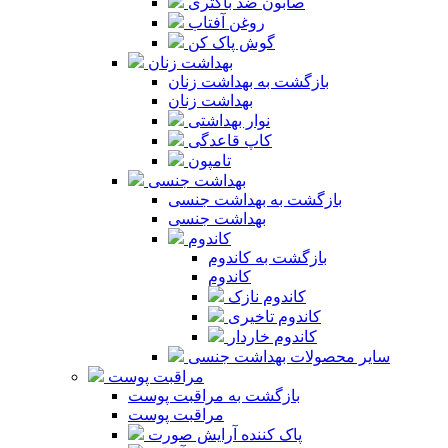
صابون ضد باکتری
روغن آفتاب
گوش پاک کن
بهداشت زنان
بازگشت به بهداشت زنان
بهداشت زنان
نوار بهداشتی
کاپ قاعدگی
تامپون
بهداشت جنسی
بازگشت به بهداشت جنسی
بهداشت جنسی
کاندوم
بازگشت به کاندوم
کاندوم
کاندوم نازک
کاندوم تاخیری
کاندوم خاردار
سایر محصولات بهداشت جنسی
مراقبت پوست
بازگشت به مراقبت پوست
مراقبت پوست
پاک کننده آرایش صورت