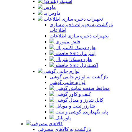
اسپیکر (بلندگو)
ماوس
ماوس پد
تجهیزات ذخیره سازی اطلاعات
بازگشت به تجهیزات ذخیره سازی
اطلاعات
تجهیزات ذخیره سازی اطلاعات
فلش مموری
هارد دیسک اکسترنال
حافظه SSD اینترنتال
هارد دیسک اینترنال
حافظه SSD اکسترنال
لوازم جانبی گوشی
بازگشت به لوازم جانبی گوشی
لوازم جانبی گوشی
محافظ صفحه نمایش گوشی
کیف و کاور گوشی
کابل شارژ و مبدل گوشی
شارژر تبلت و موبایل
پایه نگهدارنده گوشی و تبلت
پاوربانک
کالاهای مصرفی
بازگشت به کالاهای مصرفی