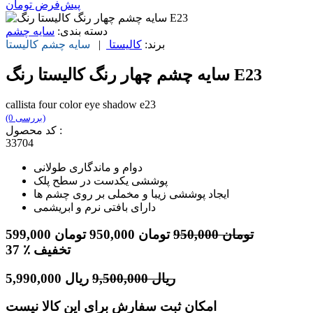
پیش‌فرض
تومان
دسته بندی:
سایه چشم
برند:
کالیستا
|
سایه چشم
کالیستا
سایه چشم چهار رنگ کالیستا رنگ E23
callista four color eye shadow e23
(0 بررسی)
کد محصول :
33704
دوام و ماندگاری طولانی
پوششی یکدست در سطح پلک
ایجاد پوششی زیبا و مخملی بر روی چشم ها
دارای بافتی نرم و ابریشمی
تومان
950,000
تومان
950,000
تومان
599,000
٪ تخفیف
37
ریال
9,500,000
ریال
5,990,000
امکان ثبت سفارش برای این کالا نیست