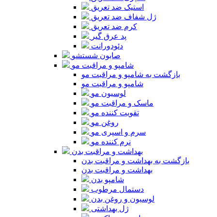
استیک ضد تعریق
ژل شفاف ضد تعریق
کرم ضد تعریق
پد عرق گیر
دئودورانت
صابون شستشو
شامپو و مراقبت مو
بازگشت به شامپو و مراقبت مو
شامپو و مراقبت مو
لوسیون مو
ماسک و مراقبت مو
تقویت کننده مو
روغن مو
سرم و اسپری مو
نرم کننده مو
بهداشت و مراقبت بدن
بازگشت به بهداشت و مراقبت بدن
بهداشت و مراقبت بدن
شامپو بدن
دستمال مرطوب
لوسیون و روغن بدن
ژل بهداشتی