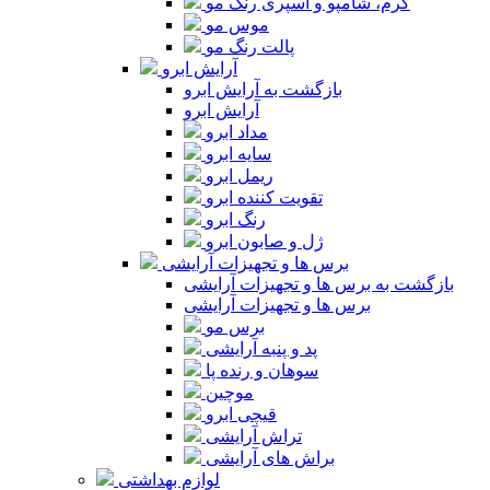
کرم، شامپو و اسپری رنگ مو
موس مو
پالت رنگ مو
آرایش ابرو
بازگشت به آرایش ابرو
آرایش ابرو
مداد ابرو
سایه ابرو
ریمل ابرو
تقویت کننده ابرو
رنگ ابرو
ژل و صابون ابرو
برس ها و تجهیزات آرایشی
بازگشت به برس ها و تجهیزات آرایشی
برس ها و تجهیزات آرایشی
برس مو
پد و پنبه آرایشی
سوهان و رنده پا
موچین
قیچی ابرو
تراش آرایشی
براش های آرایشی
لوازم بهداشتی