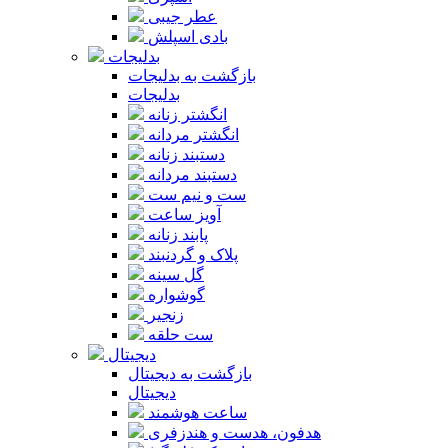
عطر جیبی
بادی اسپلش
بدلیجات
بازگشت به بدلیجات
بدلیجات
انگشتر زنانه
انگشتر مردانه
دستبند زنانه
دستبند مردانه
ست و نیم ست
آویز ساعت
پابند زنانه
پلاک و گردنبند
گل سینه
گوشواره
زنجیر
ست حلقه
دیجیتال
بازگشت به دیجیتال
دیجیتال
ساعت هوشمند
هدفون، هدست و هندزفری