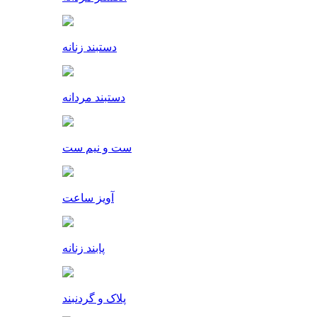
دستبند زنانه
دستبند مردانه
ست و نیم ست
آویز ساعت
پابند زنانه
پلاک و گردنبند