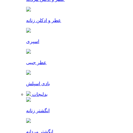
عطر و ادکلن زنانه
اسپری
عطر جیبی
بادی اسپلش
بدلیجات
انگشتر زنانه
انگشتر مردانه