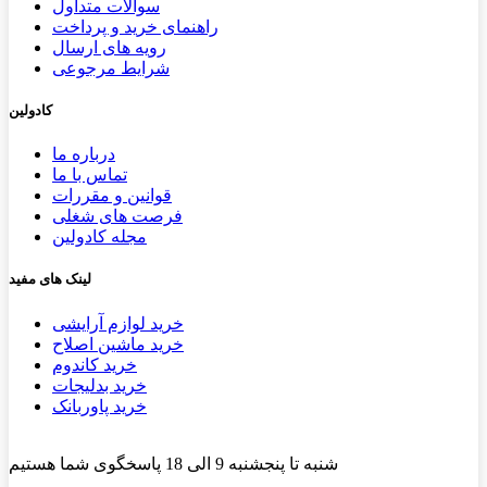
سوالات متداول
راهنمای خرید و پرداخت
رویه های ارسال
شرایط مرجوعی
کادولین
درباره ما
تماس با ما
قوانین و مقررات
فرصت های شغلی
مجله کادولین
لینک های مفید
خرید لوازم آرایشی
خرید ماشین اصلاح
خرید کاندوم
خرید بدلیجات
خرید پاوربانک
شنبه تا پنجشنبه 9 الی 18 پاسخگوی شما هستیم