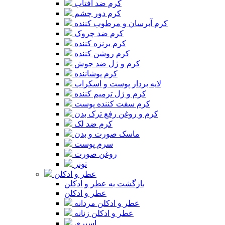
کرم ضد آفتاب
کرم دور چشم
کرم آبرسان و مرطوب کننده
کرم ضد چروک
کرم برنزه کننده
کرم روشن کننده
کرم و ژل ضد جوش
کرم پوشاننده
لایه بردار پوست و اسکراب
کرم و ژل ترمیم کننده
کرم سفت کننده پوست
کرم و روغن رفع ترک بدن
کرم ضد لک
ماسک صورت و بدن
سرم پوست
روغن صورت
تونر
عطر و ادکلن
بازگشت به عطر و ادکلن
عطر و ادکلن
عطر و ادکلن مردانه
عطر و ادکلن زنانه
اسپری