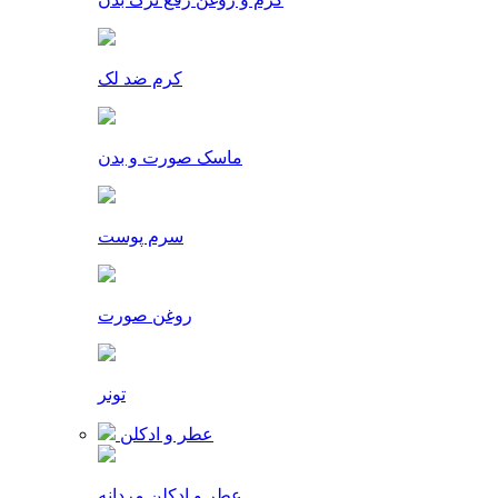
کرم ضد لک
ماسک صورت و بدن
سرم پوست
روغن صورت
تونر
عطر و ادکلن
عطر و ادکلن مردانه