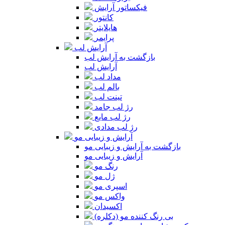
فیکساتور آرایش
کانتور
هایلایتر
پرایمر
آرایش لب
بازگشت به آرایش لب
آرایش لب
مداد لب
بالم لب
تینت لب
رژ لب جامد
رژ لب مایع
رژ لب مدادی
آرایش و زیبایی مو
بازگشت به آرایش و زیبایی مو
آرایش و زیبایی مو
رنگ مو
ژل مو
اسپری مو
واکس مو
اکسیدان
بی رنگ کننده مو (دکلره)