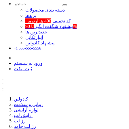
دسته بندی محصولات
برند‌ها
کد تخفیف
400 هزارتومن
تا 90%
پیشنهاد شگفت انگیز
جدیدترین ها
انبارتکانی
پیشنهاد کادولین
+1 555-555-5556
ورود به سیستم
ثبت تیکت
:
:
:
کادولین
زیبایی و سلامت
لوازم آرایشی
آرایش لب
رژ لب
رژ لب جامد