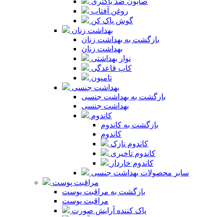
صابون ضد باکتری
روغن آفتاب
گوش پاک کن
بهداشت زنان
بازگشت به بهداشت زنان
بهداشت زنان
نوار بهداشتی
کاپ قاعدگی
تامپون
بهداشت جنسی
بازگشت به بهداشت جنسی
بهداشت جنسی
کاندوم
بازگشت به کاندوم
کاندوم
کاندوم نازک
کاندوم تاخیری
کاندوم خاردار
سایر محصولات بهداشت جنسی
مراقبت پوست
بازگشت به مراقبت پوست
مراقبت پوست
پاک کننده آرایش صورت