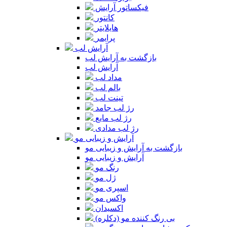
فیکساتور آرایش
کانتور
هایلایتر
پرایمر
آرایش لب
بازگشت به آرایش لب
آرایش لب
مداد لب
بالم لب
تینت لب
رژ لب جامد
رژ لب مایع
رژ لب مدادی
آرایش و زیبایی مو
بازگشت به آرایش و زیبایی مو
آرایش و زیبایی مو
رنگ مو
ژل مو
اسپری مو
واکس مو
اکسیدان
بی رنگ کننده مو (دکلره)