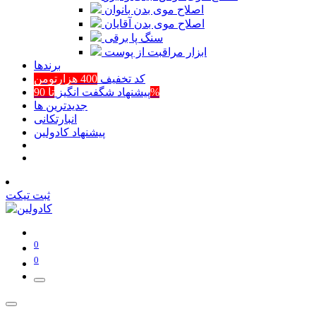
اصلاح موی بدن بانوان
اصلاح موی بدن آقایان
سنگ پا برقی
ابزار مراقبت از پوست
برند‌ها
کد تخفیف
400 هزارتومن
تا 90%
پیشنهاد شگفت انگیز
جدیدترین ها
انبارتکانی
پیشنهاد کادولین
ثبت تیکت
0
0