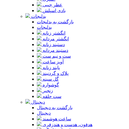
عطر جیبی
بادی اسپلش
بدلیجات
بازگشت به بدلیجات
بدلیجات
انگشتر زنانه
انگشتر مردانه
دستبند زنانه
دستبند مردانه
ست و نیم ست
آویز ساعت
پابند زنانه
پلاک و گردنبند
گل سینه
گوشواره
زنجیر
ست حلقه
دیجیتال
بازگشت به دیجیتال
دیجیتال
ساعت هوشمند
هدفون، هدست و هندزفری