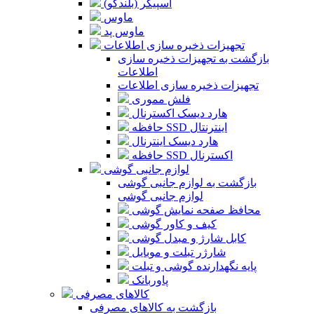
اسپیکر (بلندگو)
ماوس
ماوس پد
تجهیزات ذخیره سازی اطلاعات
بازگشت به تجهیزات ذخیره سازی
اطلاعات
تجهیزات ذخیره سازی اطلاعات
فلش مموری
هارد دیسک اکسترنال
حافظه SSD اینترنتال
هارد دیسک اینترنال
حافظه SSD اکسترنال
لوازم جانبی گوشی
بازگشت به لوازم جانبی گوشی
لوازم جانبی گوشی
محافظ صفحه نمایش گوشی
کیف و کاور گوشی
کابل شارژ و مبدل گوشی
شارژر تبلت و موبایل
پایه نگهدارنده گوشی و تبلت
پاوربانک
کالاهای مصرفی
بازگشت به کالاهای مصرفی