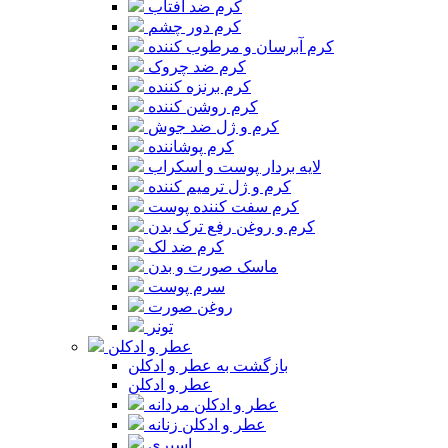
کرم ضد آفتاب
کرم دور چشم
کرم آبرسان و مرطوب کننده
کرم ضد چروک
کرم برنزه کننده
کرم روشن کننده
کرم و ژل ضد جوش
کرم پوشاننده
لایه بردار پوست و اسکراب
کرم و ژل ترمیم کننده
کرم سفت کننده پوست
کرم و روغن رفع ترک بدن
کرم ضد لک
ماسک صورت و بدن
سرم پوست
روغن صورت
تونر
عطر و ادکلن
بازگشت به عطر و ادکلن
عطر و ادکلن
عطر و ادکلن مردانه
عطر و ادکلن زنانه
اسپری