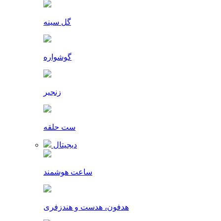
گل سینه
گوشواره
زنجیر
ست حلقه
دیجیتال
ساعت هوشمند
هدفون، هدست و هندزفری