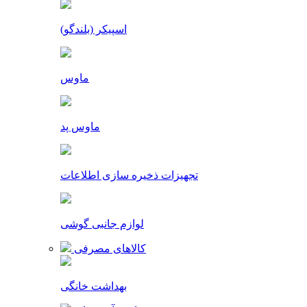
اسپیکر (بلندگو)
ماوس
ماوس پد
تجهیزات ذخیره سازی اطلاعات
لوازم جانبی گوشی
کالاهای مصرفی
بهداشت خانگی