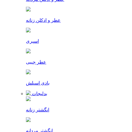
عطر و ادکلن زنانه
اسپری
عطر جیبی
بادی اسپلش
بدلیجات
انگشتر زنانه
انگشتر مردانه