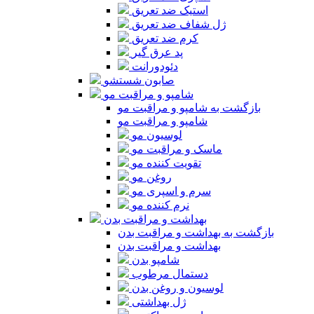
استیک ضد تعریق
ژل شفاف ضد تعریق
کرم ضد تعریق
پد عرق گیر
دئودورانت
صابون شستشو
شامپو و مراقبت مو
بازگشت به شامپو و مراقبت مو
شامپو و مراقبت مو
لوسیون مو
ماسک و مراقبت مو
تقویت کننده مو
روغن مو
سرم و اسپری مو
نرم کننده مو
بهداشت و مراقبت بدن
بازگشت به بهداشت و مراقبت بدن
بهداشت و مراقبت بدن
شامپو بدن
دستمال مرطوب
لوسیون و روغن بدن
ژل بهداشتی