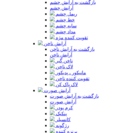
بازگشت به آرایش چشم
آرایش چشم
ریمل چشم
خط چشم
سایه چشم
مداد چشم
تقویت کننده مژه
آرایش ناخن
بازگشت به آرایش ناخن
آرایش ناخن
ناخن گیر
لاک ناخن
مانیکور ، پدیکور
تقویت کننده ناخن
لاک پاک کن
آرایش صورت
بازگشت به آرایش صورت
آرایش صورت
کرم پودر
پنکیک
کانسیلر
رژگونه
برنزه کننده