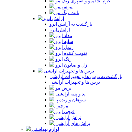
کرم، شامپو و اسپری رنگ مو
موس مو
پالت رنگ مو
آرایش ابرو
بازگشت به آرایش ابرو
آرایش ابرو
مداد ابرو
سایه ابرو
ریمل ابرو
تقویت کننده ابرو
رنگ ابرو
ژل و صابون ابرو
برس ها و تجهیزات آرایشی
بازگشت به برس ها و تجهیزات آرایشی
برس ها و تجهیزات آرایشی
برس مو
پد و پنبه آرایشی
سوهان و رنده پا
موچین
قیچی ابرو
تراش آرایشی
براش های آرایشی
لوازم بهداشتی