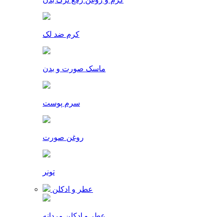
کرم ضد لک
ماسک صورت و بدن
سرم پوست
روغن صورت
تونر
عطر و ادکلن
عطر و ادکلن مردانه