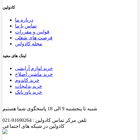
کادولین
درباره ما
تماس با ما
قوانین و مقررات
فرصت های شغلی
مجله کادولین
لینک های مفید
خرید لوازم آرایشی
خرید ماشین اصلاح
خرید کاندوم
خرید بدلیجات
خرید پاوربانک
شنبه تا پنجشنبه 9 الی 18 پاسخگوی شما هستیم
تلفن مرکز تماس کادولین : 91690264-021
کادولین در شبکه های اجتماعی