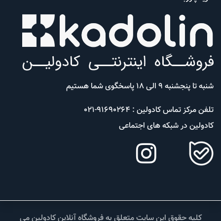
شنبه تا پنجشنبه 9 الی 18 پاسخگوی شما هستیم
تلفن مرکز تماس کادولین : 91690264-021
کادولین در شبکه های اجتماعی
کلیه حقوق این سایت متعلق به فروشگاه آنلاین کادولین می