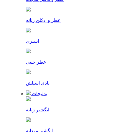
عطر و ادکلن زنانه
اسپری
عطر جیبی
بادی اسپلش
بدلیجات
انگشتر زنانه
انگشتر مردانه