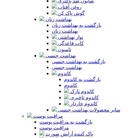
صابون ضد باکتری
روغن آفتاب
گوش پاک کن
بهداشت زنان
بازگشت به بهداشت زنان
بهداشت زنان
نوار بهداشتی
کاپ قاعدگی
تامپون
بهداشت جنسی
بازگشت به بهداشت جنسی
بهداشت جنسی
کاندوم
بازگشت به کاندوم
کاندوم
کاندوم نازک
کاندوم تاخیری
کاندوم خاردار
سایر محصولات بهداشت جنسی
مراقبت پوست
بازگشت به مراقبت پوست
مراقبت پوست
پاک کننده آرایش صورت