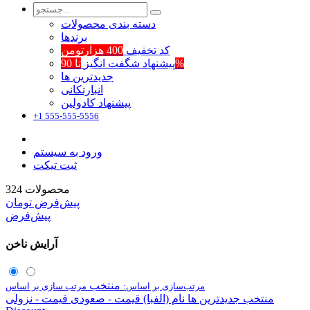
دسته بندی محصولات
برند‌ها
کد تخفیف
400 هزارتومن
تا 90%
پیشنهاد شگفت انگیز
جدیدترین ها
انبارتکانی
پیشنهاد کادولین
+1 555-555-5556
ورود به سیستم
ثبت تیکت
محصولات
324
پیش‌فرض
تومان
پیش‌فرض
آرایش ناخن
منتخب
مرتب‌سازی بر اساس:
مرتب سازی بر اساس
منتخب
جدیدترین ها
نام (الفبا)
قیمت - صعودی
قیمت - نزولی