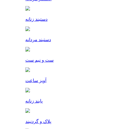
دستبند زنانه
دستبند مردانه
ست و نیم ست
آویز ساعت
پابند زنانه
پلاک و گردنبند