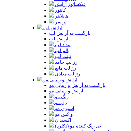
فیکساتور آرایش
کانتور
هایلایتر
پرایمر
آرایش لب
بازگشت به آرایش لب
آرایش لب
مداد لب
بالم لب
تینت لب
رژ لب جامد
رژ لب مایع
رژ لب مدادی
آرایش و زیبایی مو
بازگشت به آرایش و زیبایی مو
آرایش و زیبایی مو
رنگ مو
ژل مو
اسپری مو
واکس مو
اکسیدان
بی رنگ کننده مو (دکلره)