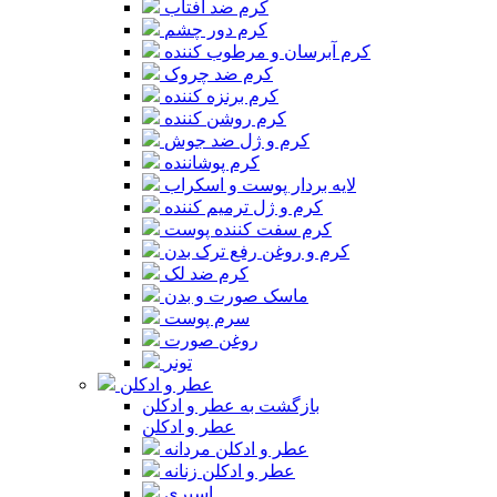
کرم ضد آفتاب
کرم دور چشم
کرم آبرسان و مرطوب کننده
کرم ضد چروک
کرم برنزه کننده
کرم روشن کننده
کرم و ژل ضد جوش
کرم پوشاننده
لایه بردار پوست و اسکراب
کرم و ژل ترمیم کننده
کرم سفت کننده پوست
کرم و روغن رفع ترک بدن
کرم ضد لک
ماسک صورت و بدن
سرم پوست
روغن صورت
تونر
عطر و ادکلن
بازگشت به عطر و ادکلن
عطر و ادکلن
عطر و ادکلن مردانه
عطر و ادکلن زنانه
اسپری