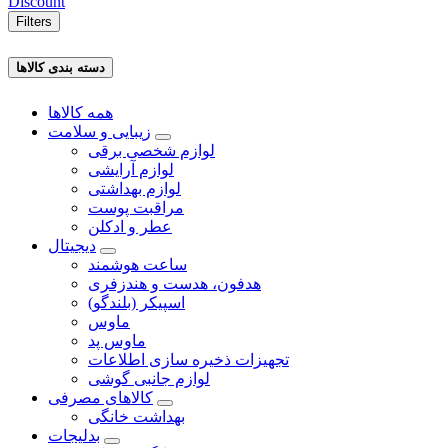
Discount
Filters
دسته بندی کالاها
همه کالاها
زیبایی و سلامت
لوازم شخصی برقی
لوازم آرایشی
لوازم بهداشتی
مراقبت پوست
عطر و ادکلن
دیجیتال
ساعت هوشمند
هدفون، هدست و هندزفری
اسپیکر (بلندگو)
ماوس
ماوس پد
تجهیزات ذخیره سازی اطلاعات
لوازم جانبی گوشی
کالاهای مصرفی
بهداشت خانگی
بدلیجات