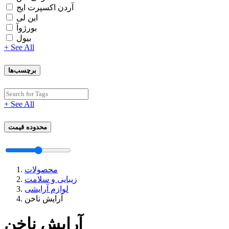
آردن اکسپرت ایج
این لی
بورژوآ
بیول
+ See All
برچسب‌ها
+ See All
محدوده قیمت
محصولات
زیبایی و سلامت
لوازم آرایشی
آرایش ناخن
آرایش ناخن