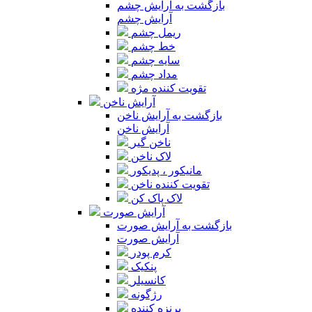
بازگشت به آرایش چشم
آرایش چشم
ریمل چشم
خط چشم
سایه چشم
مداد چشم
تقویت کننده مژه
آرایش ناخن
بازگشت به آرایش ناخن
آرایش ناخن
ناخن گیر
لاک ناخن
مانیکور ، پدیکور
تقویت کننده ناخن
لاک پاک کن
آرایش صورت
بازگشت به آرایش صورت
آرایش صورت
کرم پودر
پنکیک
کانسیلر
رژگونه
برنزه کننده