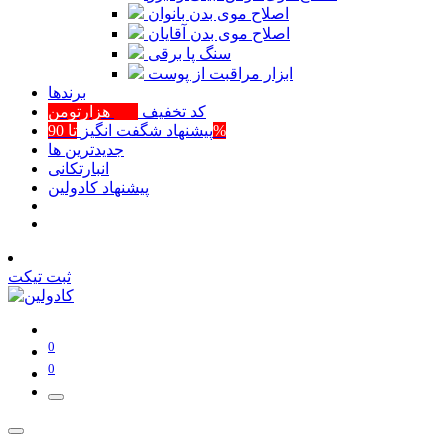
اصلاح موی بدن بانوان
اصلاح موی بدن آقایان
سنگ پا برقی
ابزار مراقبت از پوست
برند‌ها
کد تخفیف
400 هزارتومن
تا 90%
پیشنهاد شگفت انگیز
جدیدترین ها
انبارتکانی
پیشنهاد کادولین
ثبت تیکت
0
0