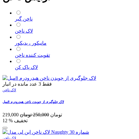
ناخن گیر
لاک ناخن
مانیکور ، پدیکور
تقویت کننده ناخن
لاک پاک کن
فقط
3
عدد مانده در انبار
لاک ناخن
لاک جلوگیری از جویدن ناخن هیدرودرم 8میل
تومان
250,000
تومان
219,000
% تخفیف
12
لاک ناخن