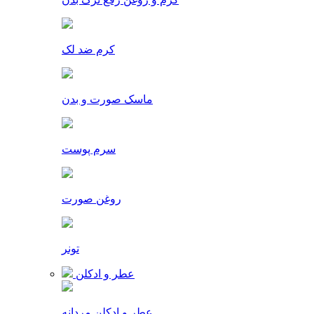
کرم ضد لک
ماسک صورت و بدن
سرم پوست
روغن صورت
تونر
عطر و ادکلن
عطر و ادکلن مردانه