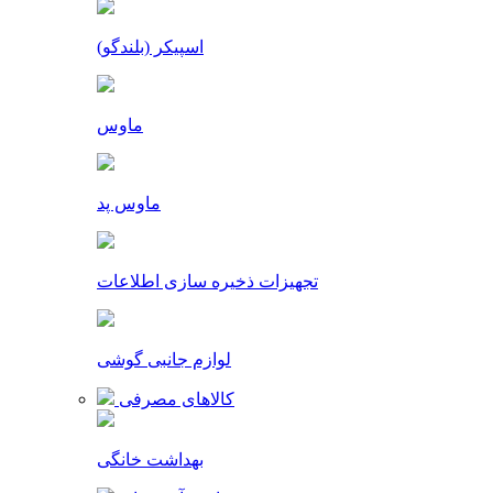
اسپیکر (بلندگو)
ماوس
ماوس پد
تجهیزات ذخیره سازی اطلاعات
لوازم جانبی گوشی
کالاهای مصرفی
بهداشت خانگی