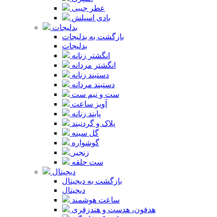
عطر جیبی
بادی اسپلش
بدلیجات
بازگشت به بدلیجات
بدلیجات
انگشتر زنانه
انگشتر مردانه
دستبند زنانه
دستبند مردانه
ست و نیم ست
آویز ساعت
پابند زنانه
پلاک و گردنبند
گل سینه
گوشواره
زنجیر
ست حلقه
دیجیتال
بازگشت به دیجیتال
دیجیتال
ساعت هوشمند
هدفون، هدست و هندزفری