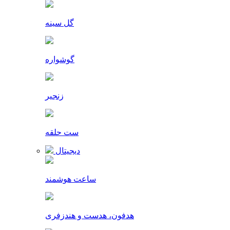
گل سینه
گوشواره
زنجیر
ست حلقه
دیجیتال
ساعت هوشمند
هدفون، هدست و هندزفری