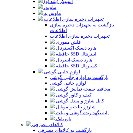
اسپیکر (بلندگو)
ماوس
ماوس پد
تجهیزات ذخیره سازی اطلاعات
بازگشت به تجهیزات ذخیره سازی
اطلاعات
تجهیزات ذخیره سازی اطلاعات
فلش مموری
هارد دیسک اکسترنال
حافظه SSD اینترنتال
هارد دیسک اینترنال
حافظه SSD اکسترنال
لوازم جانبی گوشی
بازگشت به لوازم جانبی گوشی
لوازم جانبی گوشی
محافظ صفحه نمایش گوشی
کیف و کاور گوشی
کابل شارژ و مبدل گوشی
شارژر تبلت و موبایل
پایه نگهدارنده گوشی و تبلت
پاوربانک
کالاهای مصرفی
بازگشت به کالاهای مصرفی