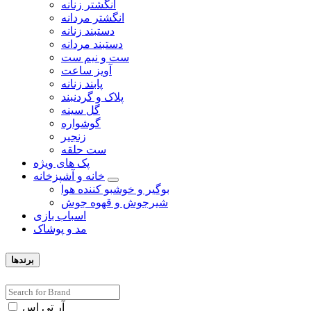
انگشتر زنانه
انگشتر مردانه
دستبند زنانه
دستبند مردانه
ست و نیم ست
آویز ساعت
پابند زنانه
پلاک و گردنبند
گل سینه
گوشواره
زنجیر
ست حلقه
پک های ویژه
خانه و آشپزخانه
بوگیر و خوشبو کننده هوا
شیرجوش و قهوه جوش
اسباب بازی
مد و پوشاک
برندها
آر تی اس