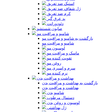
استیک ضد تعریق
ژل شفاف ضد تعریق
کرم ضد تعریق
پد عرق گیر
دئودورانت
صابون شستشو
شامپو و مراقبت مو
بازگشت به شامپو و مراقبت مو
شامپو و مراقبت مو
لوسیون مو
ماسک و مراقبت مو
تقویت کننده مو
روغن مو
سرم و اسپری مو
نرم کننده مو
بهداشت و مراقبت بدن
بازگشت به بهداشت و مراقبت بدن
بهداشت و مراقبت بدن
شامپو بدن
دستمال مرطوب
لوسیون و روغن بدن
ژل بهداشتی