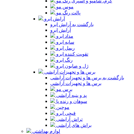
کرم، شامپو و اسپری رنگ مو
موس مو
پالت رنگ مو
آرایش ابرو
بازگشت به آرایش ابرو
آرایش ابرو
مداد ابرو
سایه ابرو
ریمل ابرو
تقویت کننده ابرو
رنگ ابرو
ژل و صابون ابرو
برس ها و تجهیزات آرایشی
بازگشت به برس ها و تجهیزات آرایشی
برس ها و تجهیزات آرایشی
برس مو
پد و پنبه آرایشی
سوهان و رنده پا
موچین
قیچی ابرو
تراش آرایشی
براش های آرایشی
لوازم بهداشتی