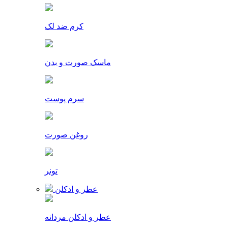
کرم ضد لک
ماسک صورت و بدن
سرم پوست
روغن صورت
تونر
عطر و ادکلن
عطر و ادکلن مردانه