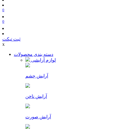
0
0
ثبت تیکت
x
دسته بندی محصولات
لوازم آرایشی
آرایش چشم
آرایش ناخن
آرایش صورت