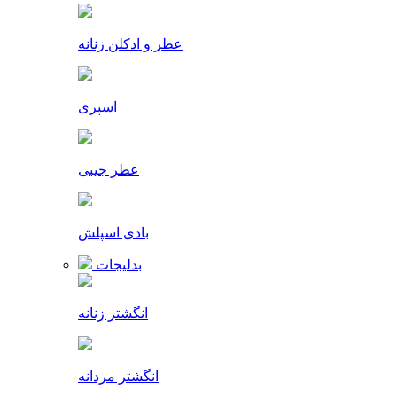
عطر و ادکلن زنانه
اسپری
عطر جیبی
بادی اسپلش
بدلیجات
انگشتر زنانه
انگشتر مردانه