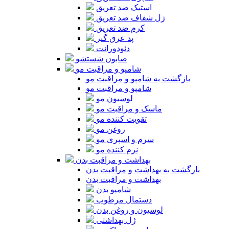
استیک ضد تعریق
ژل شفاف ضد تعریق
کرم ضد تعریق
پد عرق گیر
دئودورانت
صابون شستشو
شامپو و مراقبت مو
بازگشت به شامپو و مراقبت مو
شامپو و مراقبت مو
لوسیون مو
ماسک و مراقبت مو
تقویت کننده مو
روغن مو
سرم و اسپری مو
نرم کننده مو
بهداشت و مراقبت بدن
بازگشت به بهداشت و مراقبت بدن
بهداشت و مراقبت بدن
شامپو بدن
دستمال مرطوب
لوسیون و روغن بدن
ژل بهداشتی