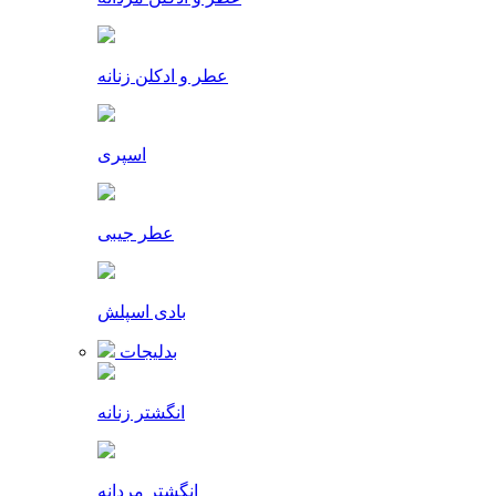
عطر و ادکلن زنانه
اسپری
عطر جیبی
بادی اسپلش
بدلیجات
انگشتر زنانه
انگشتر مردانه