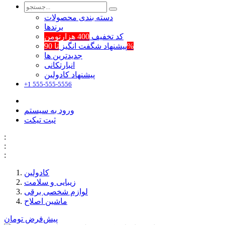
دسته بندی محصولات
برند‌ها
کد تخفیف
400 هزارتومن
تا 90%
پیشنهاد شگفت انگیز
جدیدترین ها
انبارتکانی
پیشنهاد کادولین
+1 555-555-5556
ورود به سیستم
ثبت تیکت
:
:
:
کادولین
زیبایی و سلامت
لوازم شخصی برقی
ماشین اصلاح
پیش‌فرض
تومان