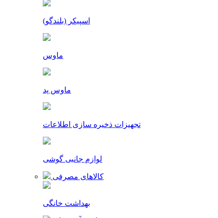
اسپیکر (بلندگو)
ماوس
ماوس پد
تجهیزات ذخیره سازی اطلاعات
لوازم جانبی گوشی
کالاهای مصرفی
بهداشت خانگی