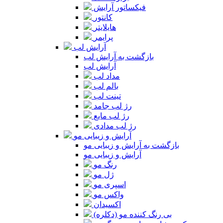
فیکساتور آرایش
کانتور
هایلایتر
پرایمر
آرایش لب
بازگشت به آرایش لب
آرایش لب
مداد لب
بالم لب
تینت لب
رژ لب جامد
رژ لب مایع
رژ لب مدادی
آرایش و زیبایی مو
بازگشت به آرایش و زیبایی مو
آرایش و زیبایی مو
رنگ مو
ژل مو
اسپری مو
واکس مو
اکسیدان
بی رنگ کننده مو (دکلره)