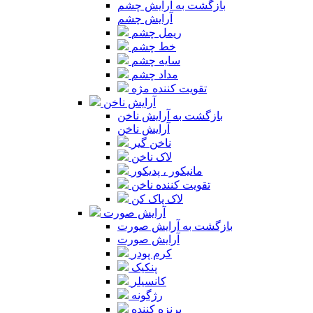
بازگشت به آرایش چشم
آرایش چشم
ریمل چشم
خط چشم
سایه چشم
مداد چشم
تقویت کننده مژه
آرایش ناخن
بازگشت به آرایش ناخن
آرایش ناخن
ناخن گیر
لاک ناخن
مانیکور ، پدیکور
تقویت کننده ناخن
لاک پاک کن
آرایش صورت
بازگشت به آرایش صورت
آرایش صورت
کرم پودر
پنکیک
کانسیلر
رژگونه
برنزه کننده