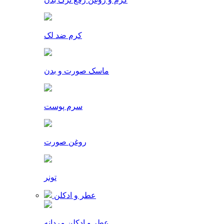
کرم ضد لک
ماسک صورت و بدن
سرم پوست
روغن صورت
تونر
عطر و ادکلن
عطر و ادکلن مردانه