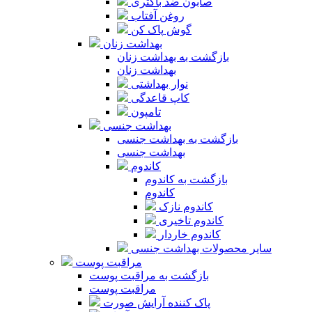
صابون ضد باکتری
روغن آفتاب
گوش پاک کن
بهداشت زنان
بازگشت به بهداشت زنان
بهداشت زنان
نوار بهداشتی
کاپ قاعدگی
تامپون
بهداشت جنسی
بازگشت به بهداشت جنسی
بهداشت جنسی
کاندوم
بازگشت به کاندوم
کاندوم
کاندوم نازک
کاندوم تاخیری
کاندوم خاردار
سایر محصولات بهداشت جنسی
مراقبت پوست
بازگشت به مراقبت پوست
مراقبت پوست
پاک کننده آرایش صورت