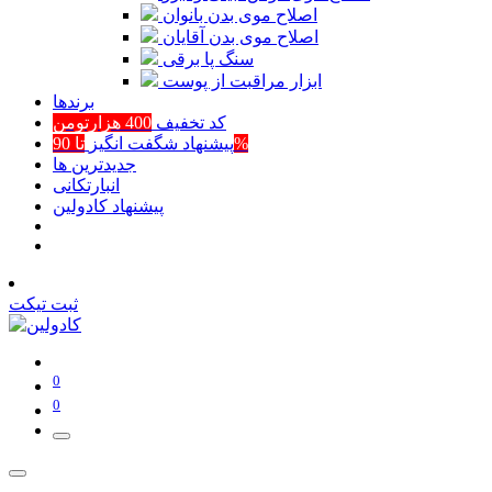
اصلاح موی بدن بانوان
اصلاح موی بدن آقایان
سنگ پا برقی
ابزار مراقبت از پوست
برند‌ها
کد تخفیف
400 هزارتومن
تا 90%
پیشنهاد شگفت انگیز
جدیدترین ها
انبارتکانی
پیشنهاد کادولین
ثبت تیکت
0
0