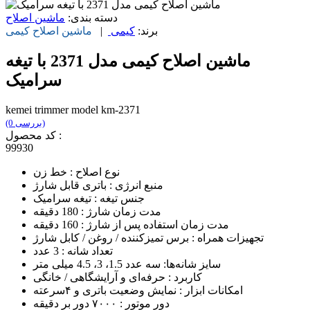
دسته بندی:
ماشین اصلاح
برند:
کیمی
|
ماشین اصلاح
کیمی
ماشین اصلاح کیمی مدل 2371 با تیغه
سرامیک
kemei trimmer model km-2371
(0 بررسی)
کد محصول :
99930
نوع اصلاح : خط زن
منبع انرژی : باتری قابل شارژ
جنس تیغه : تیغه سرامیک
مدت زمان شارژ : 180 دقیقه
مدت زمان استفاده پس از شارژ : 160 دقیقه
تجهیزات همراه : برس تمیزکننده / روغن / کابل شارژ
تعداد شانه : 3 عدد
سایز شانه‌ها: سه عدد 1.5، 3، 4.5 میلی متر
کاربرد : حرفه‌ای و آرایشگاهی / خانگی
امکانات ابزار : نمایش وضعیت باتری و ۴سرعته
دور موتور : ۷۰۰۰ دور بر دقیقه