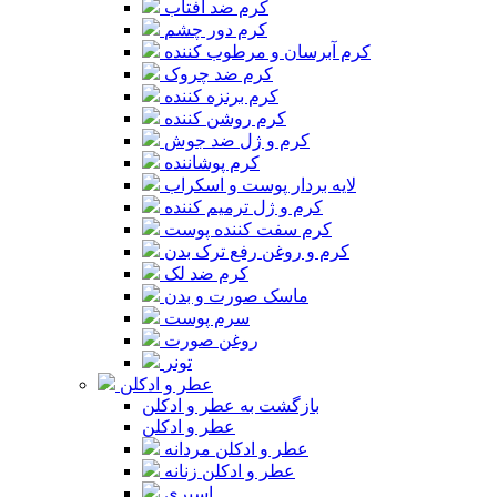
کرم ضد آفتاب
کرم دور چشم
کرم آبرسان و مرطوب کننده
کرم ضد چروک
کرم برنزه کننده
کرم روشن کننده
کرم و ژل ضد جوش
کرم پوشاننده
لایه بردار پوست و اسکراب
کرم و ژل ترمیم کننده
کرم سفت کننده پوست
کرم و روغن رفع ترک بدن
کرم ضد لک
ماسک صورت و بدن
سرم پوست
روغن صورت
تونر
عطر و ادکلن
بازگشت به عطر و ادکلن
عطر و ادکلن
عطر و ادکلن مردانه
عطر و ادکلن زنانه
اسپری