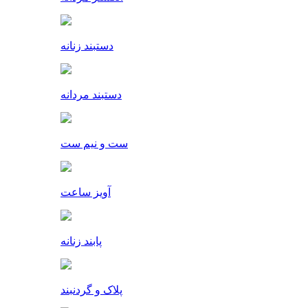
دستبند زنانه
دستبند مردانه
ست و نیم ست
آویز ساعت
پابند زنانه
پلاک و گردنبند