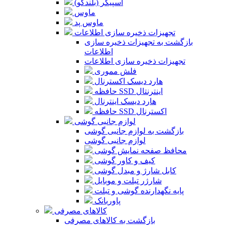
اسپیکر (بلندگو)
ماوس
ماوس پد
تجهیزات ذخیره سازی اطلاعات
بازگشت به تجهیزات ذخیره سازی
اطلاعات
تجهیزات ذخیره سازی اطلاعات
فلش مموری
هارد دیسک اکسترنال
حافظه SSD اینترنتال
هارد دیسک اینترنال
حافظه SSD اکسترنال
لوازم جانبی گوشی
بازگشت به لوازم جانبی گوشی
لوازم جانبی گوشی
محافظ صفحه نمایش گوشی
کیف و کاور گوشی
کابل شارژ و مبدل گوشی
شارژر تبلت و موبایل
پایه نگهدارنده گوشی و تبلت
پاوربانک
کالاهای مصرفی
بازگشت به کالاهای مصرفی