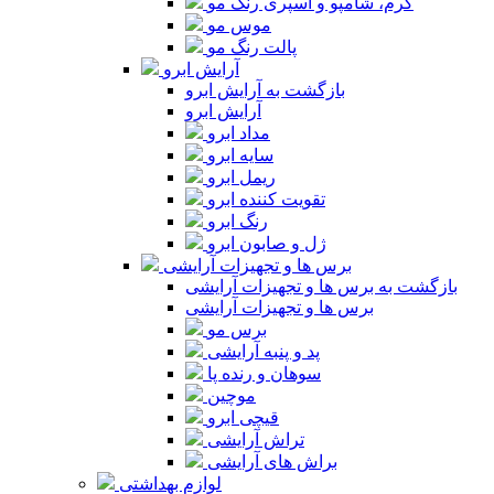
کرم، شامپو و اسپری رنگ مو
موس مو
پالت رنگ مو
آرایش ابرو
بازگشت به آرایش ابرو
آرایش ابرو
مداد ابرو
سایه ابرو
ریمل ابرو
تقویت کننده ابرو
رنگ ابرو
ژل و صابون ابرو
برس ها و تجهیزات آرایشی
بازگشت به برس ها و تجهیزات آرایشی
برس ها و تجهیزات آرایشی
برس مو
پد و پنبه آرایشی
سوهان و رنده پا
موچین
قیچی ابرو
تراش آرایشی
براش های آرایشی
لوازم بهداشتی