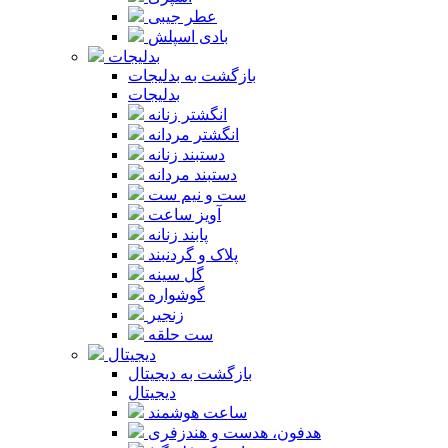
عطر جیبی
بادی اسپلش
بدلیجات
بازگشت به بدلیجات
بدلیجات
انگشتر زنانه
انگشتر مردانه
دستبند زنانه
دستبند مردانه
ست و نیم ست
آویز ساعت
پابند زنانه
پلاک و گردنبند
گل سینه
گوشواره
زنجیر
ست حلقه
دیجیتال
بازگشت به دیجیتال
دیجیتال
ساعت هوشمند
هدفون، هدست و هندزفری