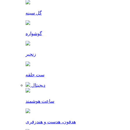
گل سینه
گوشواره
زنجیر
ست حلقه
دیجیتال
ساعت هوشمند
هدفون، هدست و هندزفری