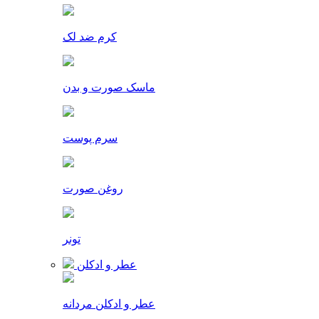
کرم ضد لک
ماسک صورت و بدن
سرم پوست
روغن صورت
تونر
عطر و ادکلن
عطر و ادکلن مردانه