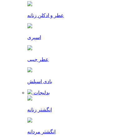
عطر و ادکلن زنانه
اسپری
عطر جیبی
بادی اسپلش
بدلیجات
انگشتر زنانه
انگشتر مردانه