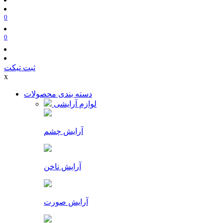
0
0
ثبت تیکت
x
دسته بندی محصولات
لوازم آرایشی
آرایش چشم
آرایش ناخن
آرایش صورت