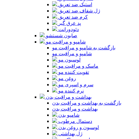
استیک ضد تعریق
ژل شفاف ضد تعریق
کرم ضد تعریق
پد عرق گیر
دئودورانت
صابون شستشو
شامپو و مراقبت مو
بازگشت به شامپو و مراقبت مو
شامپو و مراقبت مو
لوسیون مو
ماسک و مراقبت مو
تقویت کننده مو
روغن مو
سرم و اسپری مو
نرم کننده مو
بهداشت و مراقبت بدن
بازگشت به بهداشت و مراقبت بدن
بهداشت و مراقبت بدن
شامپو بدن
دستمال مرطوب
لوسیون و روغن بدن
ژل بهداشتی