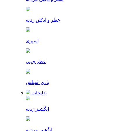
عطر و ادکلن زنانه
اسپری
عطر جیبی
بادی اسپلش
بدلیجات
انگشتر زنانه
انگشتر مردانه