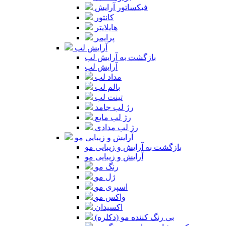
فیکساتور آرایش
کانتور
هایلایتر
پرایمر
آرایش لب
بازگشت به آرایش لب
آرایش لب
مداد لب
بالم لب
تینت لب
رژ لب جامد
رژ لب مایع
رژ لب مدادی
آرایش و زیبایی مو
بازگشت به آرایش و زیبایی مو
آرایش و زیبایی مو
رنگ مو
ژل مو
اسپری مو
واکس مو
اکسیدان
بی رنگ کننده مو (دکلره)