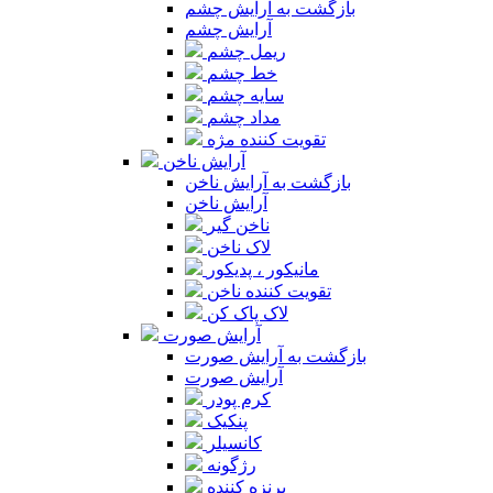
بازگشت به آرایش چشم
آرایش چشم
ریمل چشم
خط چشم
سایه چشم
مداد چشم
تقویت کننده مژه
آرایش ناخن
بازگشت به آرایش ناخن
آرایش ناخن
ناخن گیر
لاک ناخن
مانیکور ، پدیکور
تقویت کننده ناخن
لاک پاک کن
آرایش صورت
بازگشت به آرایش صورت
آرایش صورت
کرم پودر
پنکیک
کانسیلر
رژگونه
برنزه کننده