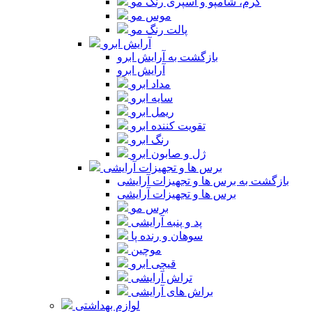
کرم، شامپو و اسپری رنگ مو
موس مو
پالت رنگ مو
آرایش ابرو
بازگشت به آرایش ابرو
آرایش ابرو
مداد ابرو
سایه ابرو
ریمل ابرو
تقویت کننده ابرو
رنگ ابرو
ژل و صابون ابرو
برس ها و تجهیزات آرایشی
بازگشت به برس ها و تجهیزات آرایشی
برس ها و تجهیزات آرایشی
برس مو
پد و پنبه آرایشی
سوهان و رنده پا
موچین
قیچی ابرو
تراش آرایشی
براش های آرایشی
لوازم بهداشتی