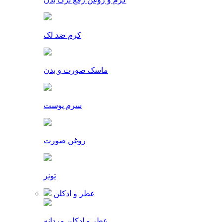
کرم ضد لک
ماسک صورت و بدن
سرم پوست
روغن صورت
تونر
عطر و ادکلن
عطر و ادکلن مردانه