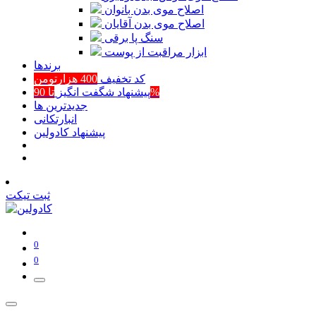
اصلاح موی بدن بانوان
اصلاح موی بدن آقایان
سنگ پا برقی
ابزار مراقبت از پوست
برند‌ها
کد تخفیف
400 هزارتومن
تا 90%
پیشنهاد شگفت انگیز
جدیدترین ها
انبارتکانی
پیشنهاد کادولین
ثبت تیکت
0
0