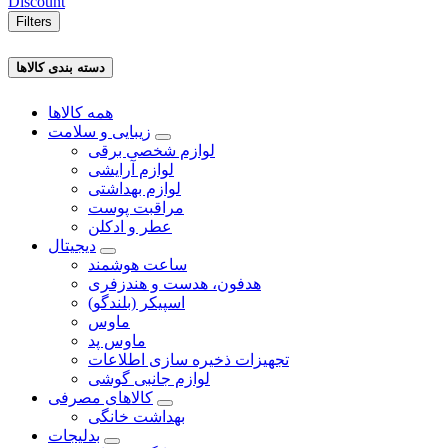
Discount
Filters
دسته بندی کالاها
همه کالاها
زیبایی و سلامت
لوازم شخصی برقی
لوازم آرایشی
لوازم بهداشتی
مراقبت پوست
عطر و ادکلن
دیجیتال
ساعت هوشمند
هدفون، هدست و هندزفری
اسپیکر (بلندگو)
ماوس
ماوس پد
تجهیزات ذخیره سازی اطلاعات
لوازم جانبی گوشی
کالاهای مصرفی
بهداشت خانگی
بدلیجات