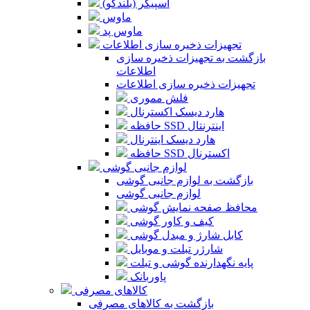
اسپیکر (بلندگو)
ماوس
ماوس پد
تجهیزات ذخیره سازی اطلاعات
بازگشت به تجهیزات ذخیره سازی
اطلاعات
تجهیزات ذخیره سازی اطلاعات
فلش مموری
هارد دیسک اکسترنال
حافظه SSD اینترنتال
هارد دیسک اینترنال
حافظه SSD اکسترنال
لوازم جانبی گوشی
بازگشت به لوازم جانبی گوشی
لوازم جانبی گوشی
محافظ صفحه نمایش گوشی
کیف و کاور گوشی
کابل شارژ و مبدل گوشی
شارژر تبلت و موبایل
پایه نگهدارنده گوشی و تبلت
پاوربانک
کالاهای مصرفی
بازگشت به کالاهای مصرفی