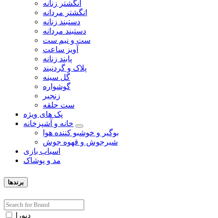
انگشتر زنانه
انگشتر مردانه
دستبند زنانه
دستبند مردانه
ست و نیم ست
آویز ساعت
پابند زنانه
پلاک و گردنبند
گل سینه
گوشواره
زنجیر
ست حلقه
پک های ویژه
خانه و آشپزخانه
بوگیر و خوشبو کننده هوا
شیرجوش و قهوه جوش
اسباب بازی
مد و پوشاک
برندها
دبورا