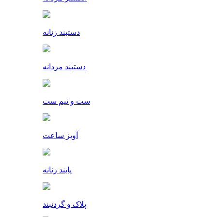
دستبند زنانه
دستبند مردانه
ست و نیم ست
آویز ساعت
پابند زنانه
پلاک و گردنبند