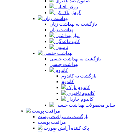
صابون ضد باکتری
روغن آفتاب
گوش پاک کن
بهداشت زنان
بازگشت به بهداشت زنان
بهداشت زنان
نوار بهداشتی
کاپ قاعدگی
تامپون
بهداشت جنسی
بازگشت به بهداشت جنسی
بهداشت جنسی
کاندوم
بازگشت به کاندوم
کاندوم
کاندوم نازک
کاندوم تاخیری
کاندوم خاردار
سایر محصولات بهداشت جنسی
مراقبت پوست
بازگشت به مراقبت پوست
مراقبت پوست
پاک کننده آرایش صورت