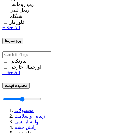
دیپ رومانس
ریمل لندن
شیگلم
فلورمار
+ See All
برچسب‌ها
انبارتکانی
اورجینال خارجی
+ See All
محدوده قیمت
محصولات
زیبایی و سلامت
لوازم آرایشی
آرایش چشم
مداد چشم