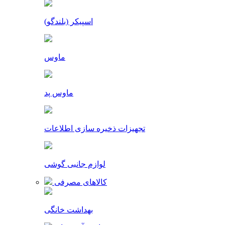
اسپیکر (بلندگو)
ماوس
ماوس پد
تجهیزات ذخیره سازی اطلاعات
لوازم جانبی گوشی
کالاهای مصرفی
بهداشت خانگی