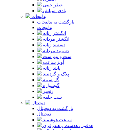
عطر جیبی
بادی اسپلش
بدلیجات
بازگشت به بدلیجات
بدلیجات
انگشتر زنانه
انگشتر مردانه
دستبند زنانه
دستبند مردانه
ست و نیم ست
آویز ساعت
پابند زنانه
پلاک و گردنبند
گل سینه
گوشواره
زنجیر
ست حلقه
دیجیتال
بازگشت به دیجیتال
دیجیتال
ساعت هوشمند
هدفون، هدست و هندزفری