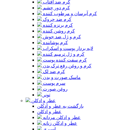
کرم ضد آفتاب
کرم دور چشم
کرم آبرسان و مرطوب کننده
کرم ضد چروک
کرم برنزه کننده
کرم روشن کننده
کرم و ژل ضد جوش
کرم پوشاننده
لایه بردار پوست و اسکراب
کرم و ژل ترمیم کننده
کرم سفت کننده پوست
کرم و روغن رفع ترک بدن
کرم ضد لک
ماسک صورت و بدن
سرم پوست
روغن صورت
تونر
عطر و ادکلن
بازگشت به عطر و ادکلن
عطر و ادکلن
عطر و ادکلن مردانه
عطر و ادکلن زنانه
اسپری