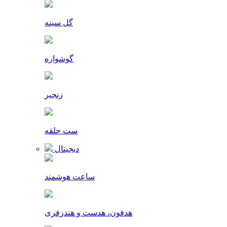
گل سینه
گوشواره
زنجیر
ست حلقه
دیجیتال
ساعت هوشمند
هدفون، هدست و هندزفری