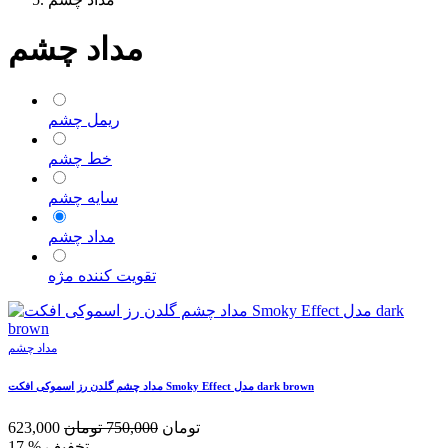
مداد چشم
ریمل چشم
خط چشم
سایه چشم
مداد چشم
تقویت کننده مژه
مداد چشم
مداد چشم گلدن رز اسموکی افکت Smoky Effect مدل dark brown
تومان
750,000
تومان
623,000
% تخفیف
17