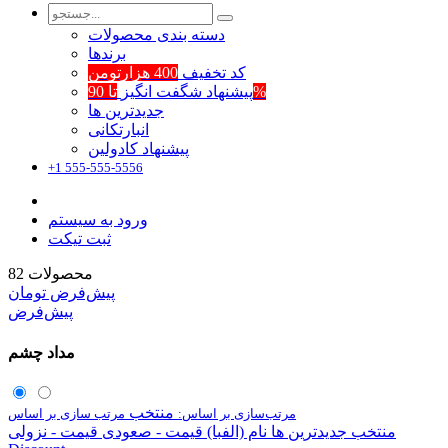
دسته بندی محصولات
برند‌ها
کد تخفیف
400 هزارتومن
تا 90%
پیشنهاد شگفت انگیز
جدیدترین ها
انبارتکانی
پیشنهاد کادولین
+1 555-555-5556
ورود به سیستم
ثبت تیکت
محصولات
82
پیش‌فرض
تومان
پیش‌فرض
مداد چشم
منتخب
مرتب‌سازی بر اساس:
مرتب سازی بر اساس
منتخب
جدیدترین ها
نام (الفبا)
قیمت - صعودی
قیمت - نزولی