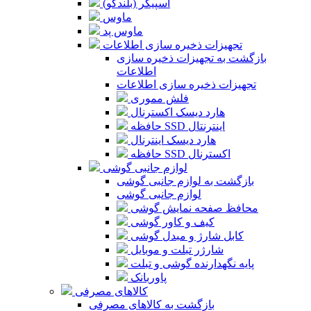
اسپیکر (بلندگو)
ماوس
ماوس پد
تجهیزات ذخیره سازی اطلاعات
بازگشت به تجهیزات ذخیره سازی
اطلاعات
تجهیزات ذخیره سازی اطلاعات
فلش مموری
هارد دیسک اکسترنال
حافظه SSD اینترنتال
هارد دیسک اینترنال
حافظه SSD اکسترنال
لوازم جانبی گوشی
بازگشت به لوازم جانبی گوشی
لوازم جانبی گوشی
محافظ صفحه نمایش گوشی
کیف و کاور گوشی
کابل شارژ و مبدل گوشی
شارژر تبلت و موبایل
پایه نگهدارنده گوشی و تبلت
پاوربانک
کالاهای مصرفی
بازگشت به کالاهای مصرفی