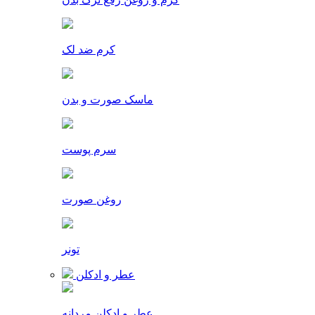
کرم ضد لک
ماسک صورت و بدن
سرم پوست
روغن صورت
تونر
عطر و ادکلن
عطر و ادکلن مردانه