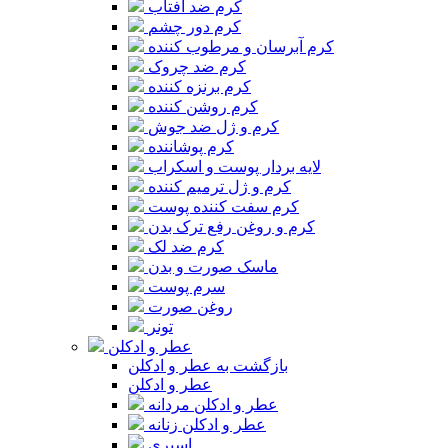
کرم ضد آفتاب
کرم دور چشم
کرم آبرسان و مرطوب کننده
کرم ضد چروک
کرم برنزه کننده
کرم روشن کننده
کرم و ژل ضد جوش
کرم پوشاننده
لایه بردار پوست و اسکراب
کرم و ژل ترمیم کننده
کرم سفت کننده پوست
کرم و روغن رفع ترک بدن
کرم ضد لک
ماسک صورت و بدن
سرم پوست
روغن صورت
تونر
عطر و ادکلن
بازگشت به عطر و ادکلن
عطر و ادکلن
عطر و ادکلن مردانه
عطر و ادکلن زنانه
اسپری