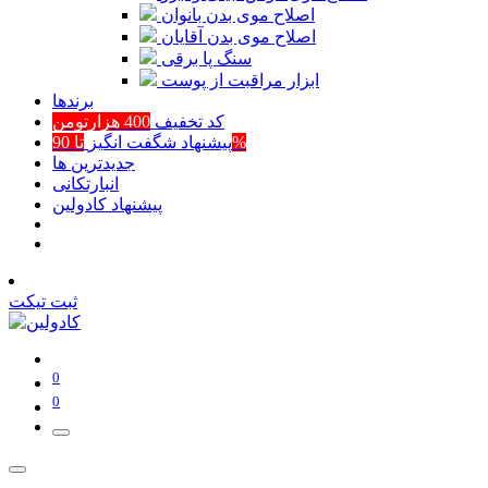
اصلاح موی بدن بانوان
اصلاح موی بدن آقایان
سنگ پا برقی
ابزار مراقبت از پوست
برند‌ها
کد تخفیف
400 هزارتومن
تا 90%
پیشنهاد شگفت انگیز
جدیدترین ها
انبارتکانی
پیشنهاد کادولین
ثبت تیکت
0
0