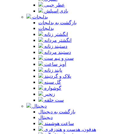
عطر جیبی
بادی اسپلش
بدلیجات
بازگشت به بدلیجات
بدلیجات
انگشتر زنانه
انگشتر مردانه
دستبند زنانه
دستبند مردانه
ست و نیم ست
آویز ساعت
پابند زنانه
پلاک و گردنبند
گل سینه
گوشواره
زنجیر
ست حلقه
دیجیتال
بازگشت به دیجیتال
دیجیتال
ساعت هوشمند
هدفون، هدست و هندزفری