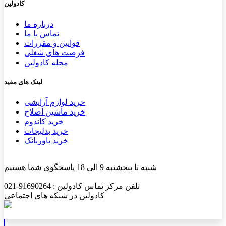
کادولین
درباره ما
تماس با ما
قوانین و مقررات
فرصت های شغلی
مجله کادولین
لینک های مفید
خرید لوازم آرایشی
خرید ماشین اصلاح
خرید کاندوم
خرید بدلیجات
خرید پاوربانک
شنبه تا پنجشنبه 9 الی 18 پاسخگوی شما هستیم
تلفن مرکز تماس کادولین : 91690264-021
کادولین در شبکه های اجتماعی