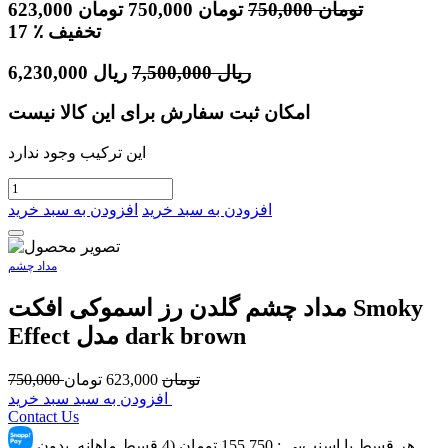
تومان
750,000
تومان
750,000
تومان
623,000
٪ تخفیف
17
ریال
7,500,000
ریال
6,230,000
امکان ثبت سفارش برای این کالا نیست
این ترکیب وجود ندارد
افزودن به سبد خرید
افزودن به سبد خرید
مداد چشم
مداد چشم گلدن رز اسموکی افکت Smoky
Effect مدل dark brown
تومان
623,000
تومان
750,000
افزودن به سبد سبد خرید
Contact Us
هر قسط با اسنپ‌پِی :
155,750
تومان (4 قسط ماهانه. بدون