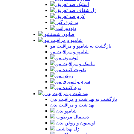
استیک ضد تعریق
ژل شفاف ضد تعریق
کرم ضد تعریق
پد عرق گیر
دئودورانت
صابون شستشو
شامپو و مراقبت مو
بازگشت به شامپو و مراقبت مو
شامپو و مراقبت مو
لوسیون مو
ماسک و مراقبت مو
تقویت کننده مو
روغن مو
سرم و اسپری مو
نرم کننده مو
بهداشت و مراقبت بدن
بازگشت به بهداشت و مراقبت بدن
بهداشت و مراقبت بدن
شامپو بدن
دستمال مرطوب
لوسیون و روغن بدن
ژل بهداشتی