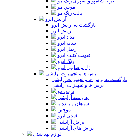
کرم، شامپو و اسپری رنگ مو
موس مو
پالت رنگ مو
آرایش ابرو
بازگشت به آرایش ابرو
آرایش ابرو
مداد ابرو
سایه ابرو
ریمل ابرو
تقویت کننده ابرو
رنگ ابرو
ژل و صابون ابرو
برس ها و تجهیزات آرایشی
بازگشت به برس ها و تجهیزات آرایشی
برس ها و تجهیزات آرایشی
برس مو
پد و پنبه آرایشی
سوهان و رنده پا
موچین
قیچی ابرو
تراش آرایشی
براش های آرایشی
لوازم بهداشتی