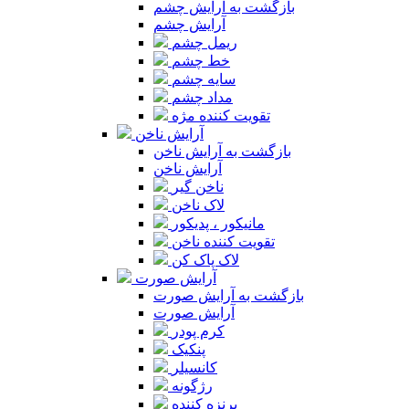
بازگشت به آرایش چشم
آرایش چشم
ریمل چشم
خط چشم
سایه چشم
مداد چشم
تقویت کننده مژه
آرایش ناخن
بازگشت به آرایش ناخن
آرایش ناخن
ناخن گیر
لاک ناخن
مانیکور ، پدیکور
تقویت کننده ناخن
لاک پاک کن
آرایش صورت
بازگشت به آرایش صورت
آرایش صورت
کرم پودر
پنکیک
کانسیلر
رژگونه
برنزه کننده