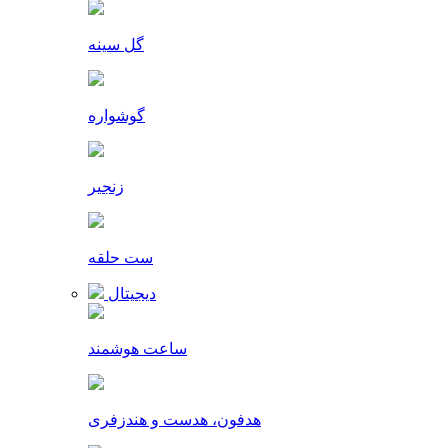
گل سینه
گوشواره
زنجیر
ست حلقه
دیجیتال
ساعت هوشمند
هدفون، هدست و هندزفری