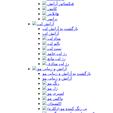
فیکساتور آرایش
کانتور
هایلایتر
پرایمر
آرایش لب
بازگشت به آرایش لب
آرایش لب
مداد لب
بالم لب
تینت لب
رژ لب جامد
رژ لب مایع
رژ لب مدادی
آرایش و زیبایی مو
بازگشت به آرایش و زیبایی مو
آرایش و زیبایی مو
رنگ مو
ژل مو
اسپری مو
واکس مو
اکسیدان
بی رنگ کننده مو (دکلره)