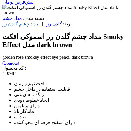
پیش‌فرض
تومان
دسته بندی:
مداد چشم
برند:
گلدن رز
|
مداد چشم
گلدن رز
مداد چشم گلدن رز اسموکی افکت Smoky
Effect مدل dark brown
golden rose smokey effect eye pencil dark brown
(0 بررسی)
کد محصول :
410987
بافت نرم و روان
قابلیت استفاده در داخل چشم
رنگدانه‌های غنی
ایجاد خطوط دودی
دارای ویتامین
ماندگار بالا
ضدآب
دارای اسفنج حرفه ای محو کننده