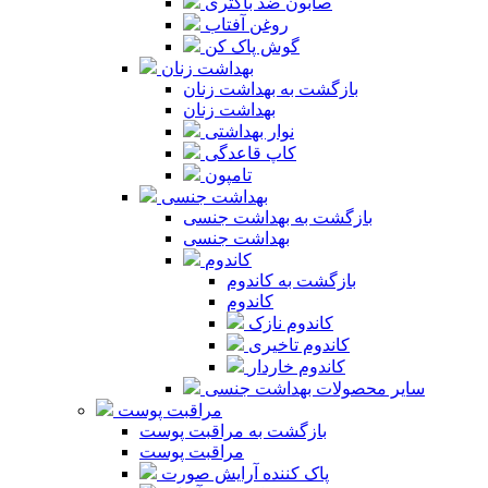
صابون ضد باکتری
روغن آفتاب
گوش پاک کن
بهداشت زنان
بازگشت به بهداشت زنان
بهداشت زنان
نوار بهداشتی
کاپ قاعدگی
تامپون
بهداشت جنسی
بازگشت به بهداشت جنسی
بهداشت جنسی
کاندوم
بازگشت به کاندوم
کاندوم
کاندوم نازک
کاندوم تاخیری
کاندوم خاردار
سایر محصولات بهداشت جنسی
مراقبت پوست
بازگشت به مراقبت پوست
مراقبت پوست
پاک کننده آرایش صورت