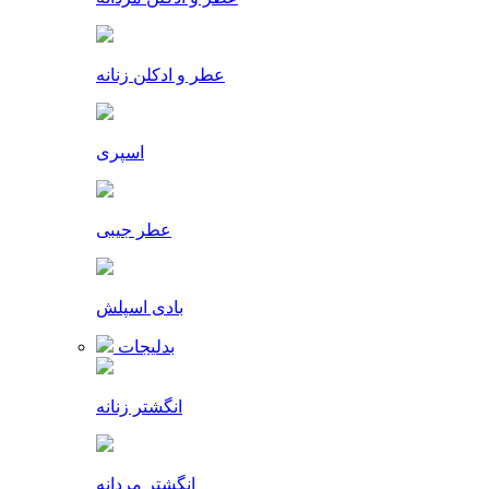
عطر و ادکلن زنانه
اسپری
عطر جیبی
بادی اسپلش
بدلیجات
انگشتر زنانه
انگشتر مردانه