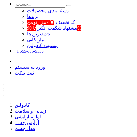
دسته بندی محصولات
برند‌ها
کد تخفیف
400 هزارتومن
تا 90%
پیشنهاد شگفت انگیز
جدیدترین ها
انبارتکانی
پیشنهاد کادولین
+1 555-555-5556
ورود به سیستم
ثبت تیکت
:
:
:
کادولین
زیبایی و سلامت
لوازم آرایشی
آرایش چشم
مداد چشم