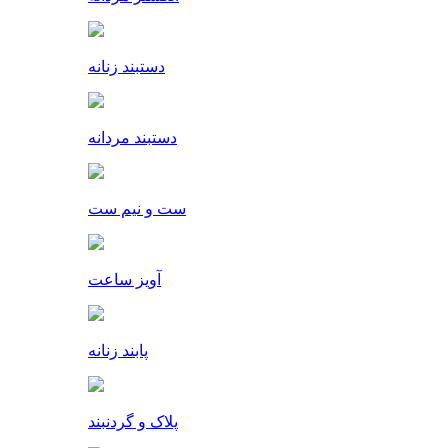
دستبند زنانه
دستبند مردانه
ست و نیم ست
آویز ساعت
پابند زنانه
پلاک و گردنبند