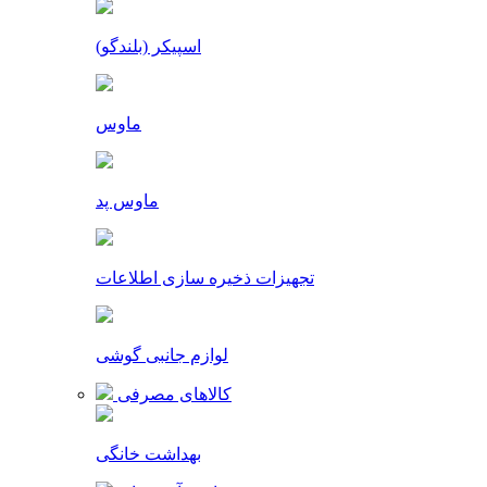
اسپیکر (بلندگو)
ماوس
ماوس پد
تجهیزات ذخیره سازی اطلاعات
لوازم جانبی گوشی
کالاهای مصرفی
بهداشت خانگی