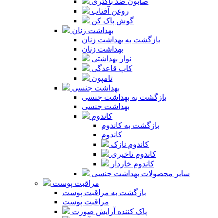
صابون ضد باکتری
روغن آفتاب
گوش پاک کن
بهداشت زنان
بازگشت به بهداشت زنان
بهداشت زنان
نوار بهداشتی
کاپ قاعدگی
تامپون
بهداشت جنسی
بازگشت به بهداشت جنسی
بهداشت جنسی
کاندوم
بازگشت به کاندوم
کاندوم
کاندوم نازک
کاندوم تاخیری
کاندوم خاردار
سایر محصولات بهداشت جنسی
مراقبت پوست
بازگشت به مراقبت پوست
مراقبت پوست
پاک کننده آرایش صورت