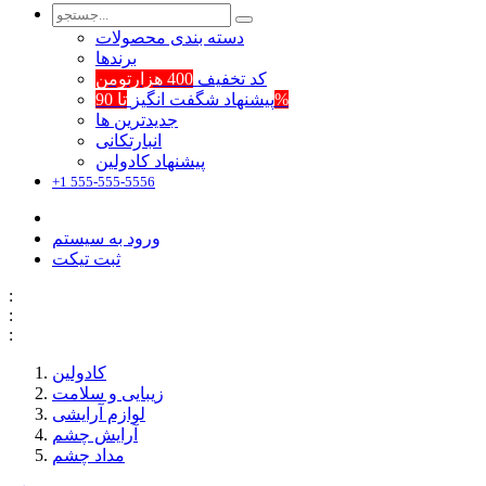
دسته بندی محصولات
برند‌ها
کد تخفیف
400 هزارتومن
تا 90%
پیشنهاد شگفت انگیز
جدیدترین ها
انبارتکانی
پیشنهاد کادولین
+1 555-555-5556
ورود به سیستم
ثبت تیکت
:
:
:
کادولین
زیبایی و سلامت
لوازم آرایشی
آرایش چشم
مداد چشم