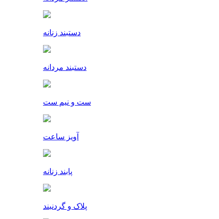
دستبند زنانه
دستبند مردانه
ست و نیم ست
آویز ساعت
پابند زنانه
پلاک و گردنبند