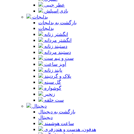
عطر جیبی
بادی اسپلش
بدلیجات
بازگشت به بدلیجات
بدلیجات
انگشتر زنانه
انگشتر مردانه
دستبند زنانه
دستبند مردانه
ست و نیم ست
آویز ساعت
پابند زنانه
پلاک و گردنبند
گل سینه
گوشواره
زنجیر
ست حلقه
دیجیتال
بازگشت به دیجیتال
دیجیتال
ساعت هوشمند
هدفون، هدست و هندزفری