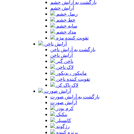
بازگشت به آرایش چشم
آرایش چشم
ریمل چشم
خط چشم
سایه چشم
مداد چشم
تقویت کننده مژه
آرایش ناخن
بازگشت به آرایش ناخن
آرایش ناخن
ناخن گیر
لاک ناخن
مانیکور ، پدیکور
تقویت کننده ناخن
لاک پاک کن
آرایش صورت
بازگشت به آرایش صورت
آرایش صورت
کرم پودر
پنکیک
کانسیلر
رژگونه
برنزه کننده