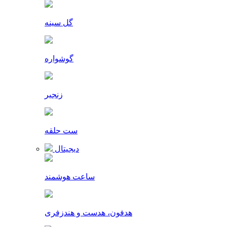
گل سینه
گوشواره
زنجیر
ست حلقه
دیجیتال
ساعت هوشمند
هدفون، هدست و هندزفری