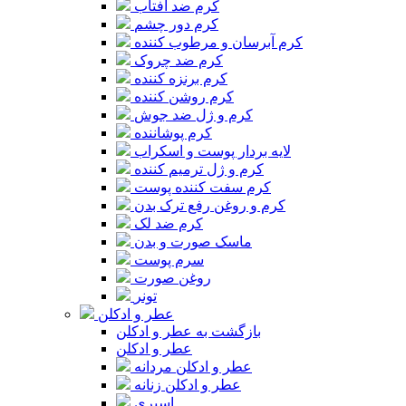
کرم ضد آفتاب
کرم دور چشم
کرم آبرسان و مرطوب کننده
کرم ضد چروک
کرم برنزه کننده
کرم روشن کننده
کرم و ژل ضد جوش
کرم پوشاننده
لایه بردار پوست و اسکراب
کرم و ژل ترمیم کننده
کرم سفت کننده پوست
کرم و روغن رفع ترک بدن
کرم ضد لک
ماسک صورت و بدن
سرم پوست
روغن صورت
تونر
عطر و ادکلن
بازگشت به عطر و ادکلن
عطر و ادکلن
عطر و ادکلن مردانه
عطر و ادکلن زنانه
اسپری