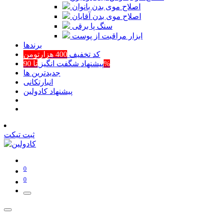
اصلاح موی بدن بانوان
اصلاح موی بدن آقایان
سنگ پا برقی
ابزار مراقبت از پوست
برند‌ها
کد تخفیف
400 هزارتومن
تا 90%
پیشنهاد شگفت انگیز
جدیدترین ها
انبارتکانی
پیشنهاد کادولین
ثبت تیکت
0
0