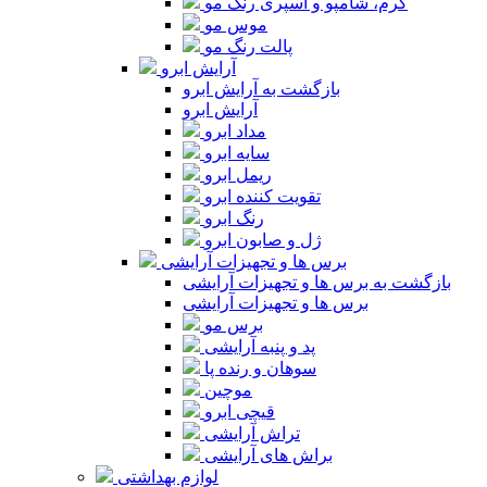
کرم، شامپو و اسپری رنگ مو
موس مو
پالت رنگ مو
آرایش ابرو
بازگشت به آرایش ابرو
آرایش ابرو
مداد ابرو
سایه ابرو
ریمل ابرو
تقویت کننده ابرو
رنگ ابرو
ژل و صابون ابرو
برس ها و تجهیزات آرایشی
بازگشت به برس ها و تجهیزات آرایشی
برس ها و تجهیزات آرایشی
برس مو
پد و پنبه آرایشی
سوهان و رنده پا
موچین
قیچی ابرو
تراش آرایشی
براش های آرایشی
لوازم بهداشتی