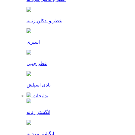
عطر و ادکلن زنانه
اسپری
عطر جیبی
بادی اسپلش
بدلیجات
انگشتر زنانه
انگشتر مردانه