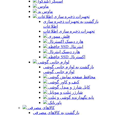
اسپیکر (بلندگو)
ماوس
ماوس پد
تجهیزات ذخیره سازی اطلاعات
بازگشت به تجهیزات ذخیره سازی
اطلاعات
تجهیزات ذخیره سازی اطلاعات
فلش مموری
هارد دیسک اکسترنال
حافظه SSD اینترنتال
هارد دیسک اینترنال
حافظه SSD اکسترنال
لوازم جانبی گوشی
بازگشت به لوازم جانبی گوشی
لوازم جانبی گوشی
محافظ صفحه نمایش گوشی
کیف و کاور گوشی
کابل شارژ و مبدل گوشی
شارژر تبلت و موبایل
پایه نگهدارنده گوشی و تبلت
پاوربانک
کالاهای مصرفی
بازگشت به کالاهای مصرفی