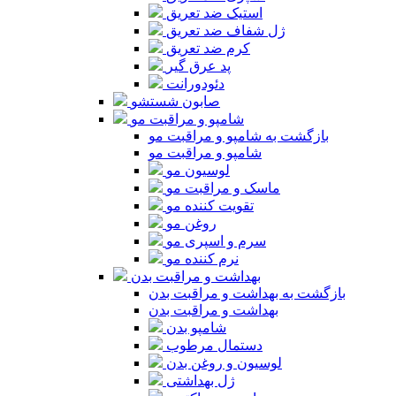
استیک ضد تعریق
ژل شفاف ضد تعریق
کرم ضد تعریق
پد عرق گیر
دئودورانت
صابون شستشو
شامپو و مراقبت مو
بازگشت به شامپو و مراقبت مو
شامپو و مراقبت مو
لوسیون مو
ماسک و مراقبت مو
تقویت کننده مو
روغن مو
سرم و اسپری مو
نرم کننده مو
بهداشت و مراقبت بدن
بازگشت به بهداشت و مراقبت بدن
بهداشت و مراقبت بدن
شامپو بدن
دستمال مرطوب
لوسیون و روغن بدن
ژل بهداشتی