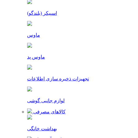
اسپیکر (بلندگو)
ماوس
ماوس پد
تجهیزات ذخیره سازی اطلاعات
لوازم جانبی گوشی
کالاهای مصرفی
بهداشت خانگی