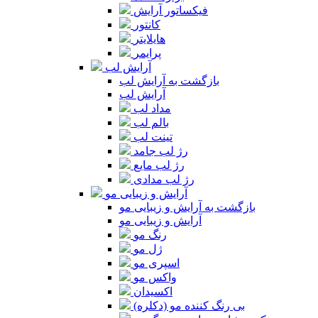
فیکساتور آرایش
کانتور
هایلایتر
پرایمر
آرایش لب
بازگشت به آرایش لب
آرایش لب
مداد لب
بالم لب
تینت لب
رژ لب جامد
رژ لب مایع
رژ لب مدادی
آرایش و زیبایی مو
بازگشت به آرایش و زیبایی مو
آرایش و زیبایی مو
رنگ مو
ژل مو
اسپری مو
واکس مو
اکسیدان
بی رنگ کننده مو (دکلره)