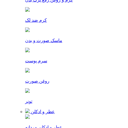
کرم ضد لک
ماسک صورت و بدن
سرم پوست
روغن صورت
تونر
عطر و ادکلن
عطر و ادکلن مردانه