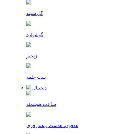
گل سینه
گوشواره
زنجیر
ست حلقه
دیجیتال
ساعت هوشمند
هدفون، هدست و هندزفری