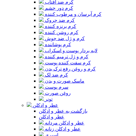
کرم ضد آفتاب
کرم دور چشم
کرم آبرسان و مرطوب کننده
کرم ضد چروک
کرم برنزه کننده
کرم روشن کننده
کرم و ژل ضد جوش
کرم پوشاننده
لایه بردار پوست و اسکراب
کرم و ژل ترمیم کننده
کرم سفت کننده پوست
کرم و روغن رفع ترک بدن
کرم ضد لک
ماسک صورت و بدن
سرم پوست
روغن صورت
تونر
عطر و ادکلن
بازگشت به عطر و ادکلن
عطر و ادکلن
عطر و ادکلن مردانه
عطر و ادکلن زنانه
اسپری