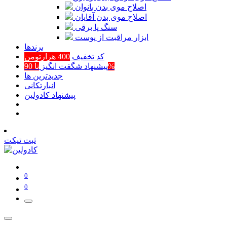
اصلاح موی بدن بانوان
اصلاح موی بدن آقایان
سنگ پا برقی
ابزار مراقبت از پوست
برند‌ها
کد تخفیف
400 هزارتومن
تا 90%
پیشنهاد شگفت انگیز
جدیدترین ها
انبارتکانی
پیشنهاد کادولین
ثبت تیکت
0
0