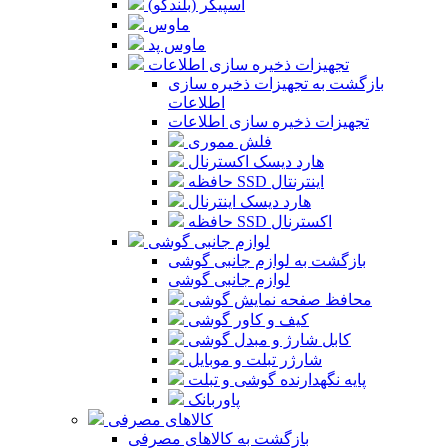
اسپیکر (بلندگو)
ماوس
ماوس پد
تجهیزات ذخیره سازی اطلاعات
بازگشت به تجهیزات ذخیره سازی
اطلاعات
تجهیزات ذخیره سازی اطلاعات
فلش مموری
هارد دیسک اکسترنال
حافظه SSD اینترنتال
هارد دیسک اینترنال
حافظه SSD اکسترنال
لوازم جانبی گوشی
بازگشت به لوازم جانبی گوشی
لوازم جانبی گوشی
محافظ صفحه نمایش گوشی
کیف و کاور گوشی
کابل شارژ و مبدل گوشی
شارژر تبلت و موبایل
پایه نگهدارنده گوشی و تبلت
پاوربانک
کالاهای مصرفی
بازگشت به کالاهای مصرفی