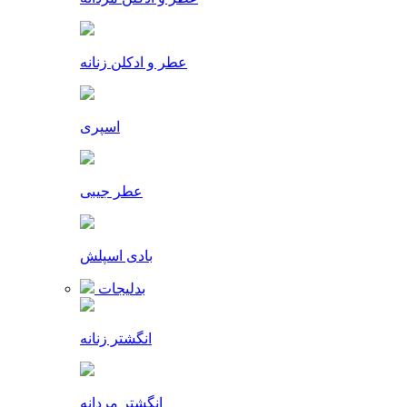
عطر و ادکلن زنانه
اسپری
عطر جیبی
بادی اسپلش
بدلیجات
انگشتر زنانه
انگشتر مردانه