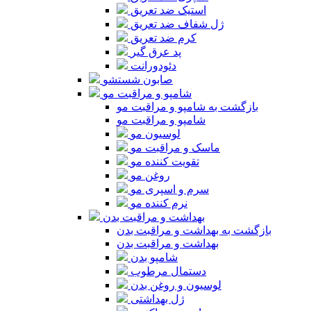
استیک ضد تعریق
ژل شفاف ضد تعریق
کرم ضد تعریق
پد عرق گیر
دئودورانت
صابون شستشو
شامپو و مراقبت مو
بازگشت به شامپو و مراقبت مو
شامپو و مراقبت مو
لوسیون مو
ماسک و مراقبت مو
تقویت کننده مو
روغن مو
سرم و اسپری مو
نرم کننده مو
بهداشت و مراقبت بدن
بازگشت به بهداشت و مراقبت بدن
بهداشت و مراقبت بدن
شامپو بدن
دستمال مرطوب
لوسیون و روغن بدن
ژل بهداشتی