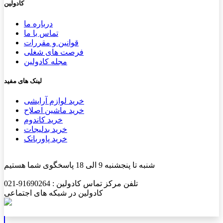
کادولین
درباره ما
تماس با ما
قوانین و مقررات
فرصت های شغلی
مجله کادولین
لینک های مفید
خرید لوازم آرایشی
خرید ماشین اصلاح
خرید کاندوم
خرید بدلیجات
خرید پاوربانک
شنبه تا پنجشنبه 9 الی 18 پاسخگوی شما هستیم
تلفن مرکز تماس کادولین : 91690264-021
کادولین در شبکه های اجتماعی