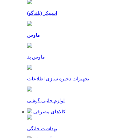
اسپیکر (بلندگو)
ماوس
ماوس پد
تجهیزات ذخیره سازی اطلاعات
لوازم جانبی گوشی
کالاهای مصرفی
بهداشت خانگی