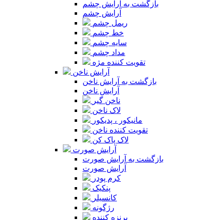
بازگشت به آرایش چشم
آرایش چشم
ریمل چشم
خط چشم
سایه چشم
مداد چشم
تقویت کننده مژه
آرایش ناخن
بازگشت به آرایش ناخن
آرایش ناخن
ناخن گیر
لاک ناخن
مانیکور ، پدیکور
تقویت کننده ناخن
لاک پاک کن
آرایش صورت
بازگشت به آرایش صورت
آرایش صورت
کرم پودر
پنکیک
کانسیلر
رژگونه
برنزه کننده