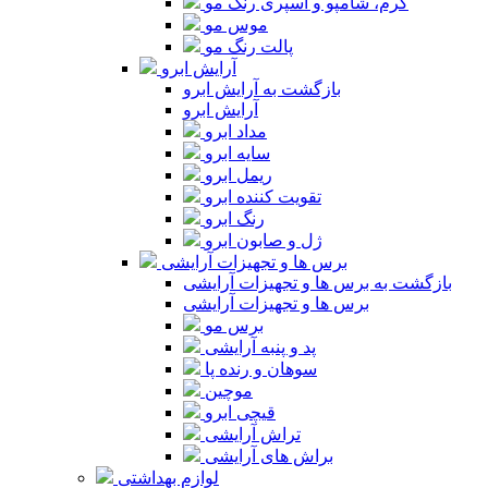
کرم، شامپو و اسپری رنگ مو
موس مو
پالت رنگ مو
آرایش ابرو
بازگشت به آرایش ابرو
آرایش ابرو
مداد ابرو
سایه ابرو
ریمل ابرو
تقویت کننده ابرو
رنگ ابرو
ژل و صابون ابرو
برس ها و تجهیزات آرایشی
بازگشت به برس ها و تجهیزات آرایشی
برس ها و تجهیزات آرایشی
برس مو
پد و پنبه آرایشی
سوهان و رنده پا
موچین
قیچی ابرو
تراش آرایشی
براش های آرایشی
لوازم بهداشتی