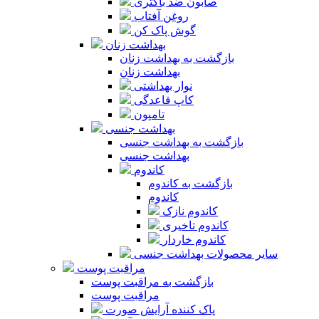
صابون ضد باکتری
روغن آفتاب
گوش پاک کن
بهداشت زنان
بازگشت به بهداشت زنان
بهداشت زنان
نوار بهداشتی
کاپ قاعدگی
تامپون
بهداشت جنسی
بازگشت به بهداشت جنسی
بهداشت جنسی
کاندوم
بازگشت به کاندوم
کاندوم
کاندوم نازک
کاندوم تاخیری
کاندوم خاردار
سایر محصولات بهداشت جنسی
مراقبت پوست
بازگشت به مراقبت پوست
مراقبت پوست
پاک کننده آرایش صورت