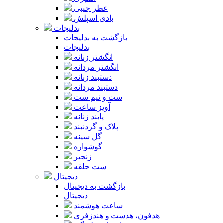
عطر جیبی
بادی اسپلش
بدلیجات
بازگشت به بدلیجات
بدلیجات
انگشتر زنانه
انگشتر مردانه
دستبند زنانه
دستبند مردانه
ست و نیم ست
آویز ساعت
پابند زنانه
پلاک و گردنبند
گل سینه
گوشواره
زنجیر
ست حلقه
دیجیتال
بازگشت به دیجیتال
دیجیتال
ساعت هوشمند
هدفون، هدست و هندزفری