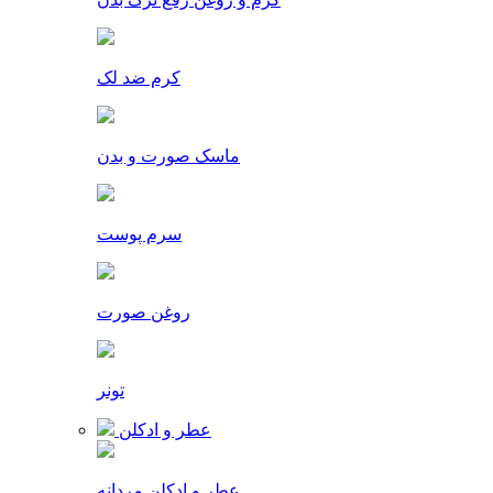
کرم ضد لک
ماسک صورت و بدن
سرم پوست
روغن صورت
تونر
عطر و ادکلن
عطر و ادکلن مردانه