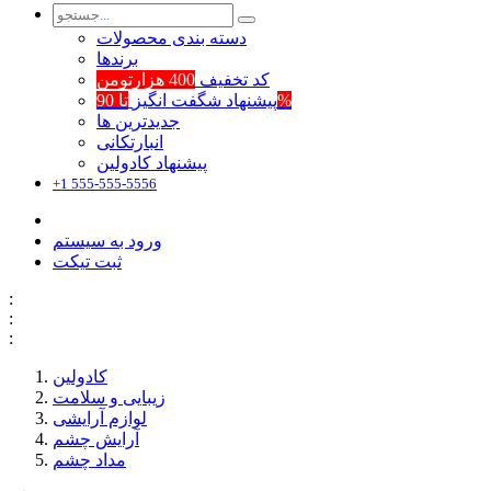
دسته بندی محصولات
برند‌ها
کد تخفیف
400 هزارتومن
تا 90%
پیشنهاد شگفت انگیز
جدیدترین ها
انبارتکانی
پیشنهاد کادولین
+1 555-555-5556
ورود به سیستم
ثبت تیکت
:
:
:
کادولین
زیبایی و سلامت
لوازم آرایشی
آرایش چشم
مداد چشم