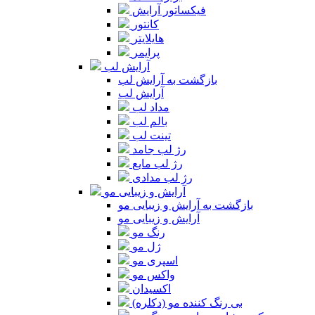
فیکساتور آرایش
کانتور
هایلایتر
پرایمر
آرایش لب
بازگشت به آرایش لب
آرایش لب
مداد لب
بالم لب
تینت لب
رژ لب جامد
رژ لب مایع
رژ لب مدادی
آرایش و زیبایی مو
بازگشت به آرایش و زیبایی مو
آرایش و زیبایی مو
رنگ مو
ژل مو
اسپری مو
واکس مو
اکسیدان
بی رنگ کننده مو (دکلره)