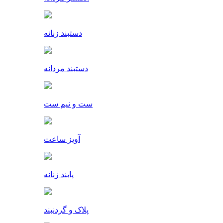
دستبند زنانه
دستبند مردانه
ست و نیم ست
آویز ساعت
پابند زنانه
پلاک و گردنبند