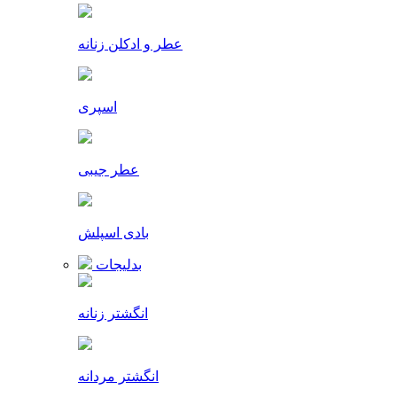
عطر و ادکلن زنانه
اسپری
عطر جیبی
بادی اسپلش
بدلیجات
انگشتر زنانه
انگشتر مردانه