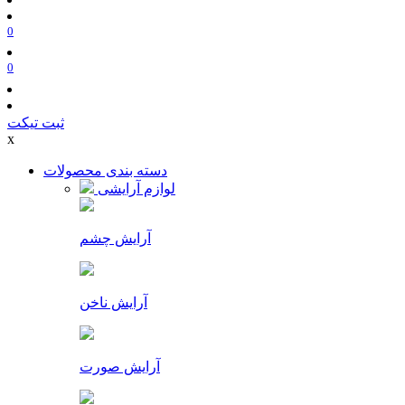
0
0
ثبت تیکت
x
دسته بندی محصولات
لوازم آرایشی
آرایش چشم
آرایش ناخن
آرایش صورت