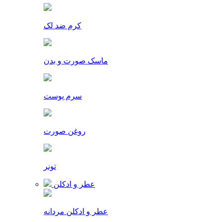
کرم ضد لک
ماسک صورت و بدن
سرم پوست
روغن صورت
تونر
عطر و ادکلن
عطر و ادکلن مردانه