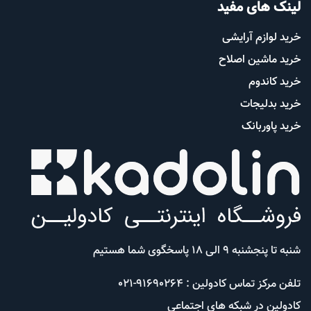
لینک های مفید
خرید لوازم آرایشی
خرید ماشین اصلاح
خرید کاندوم
خرید بدلیجات
خرید پاوربانک
شنبه تا پنجشنبه 9 الی 18 پاسخگوی شما هستیم
تلفن مرکز تماس کادولین : 91690264-021
کادولین در شبکه های اجتماعی