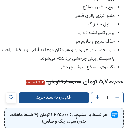
نوع ماشین اصلاح
منبع انرژی باتری قلمی
استیل ضد زنگ
برس تمیزکننده : دارد
حذف سریع و ملایم مو
قابل حمل، در هر زمان و هر مکان موها به آرامی و با خیال راحت
با سیستم برش چرخشی برداشته می‌شوند.
تکنولوژی اصلاح : برش چرخشی
5,700,000
تومان
6,500,000
تومان
12
٪ تخفیف
افزودن به سبد خرید
هر قسط با اسنپ‌پِی :
1,425,000
تومان (4 قسط ماهانه.
بدون سود، چک و ضامن)