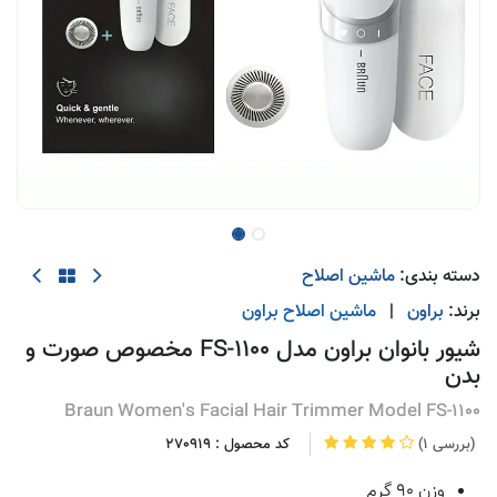
دسته بندی:
ماشین اصلاح
برند:
براون
|
ماشین اصلاح
براون
شیور بانوان براون مدل FS-1100 مخصوص صورت و
بدن
Braun Women's Facial Hair Trimmer Model FS-1100
(1 بررسی)
کد محصول :
270919
وزن 90 گرم