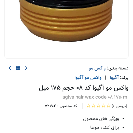
دسته بندی:
واکس مو
برند:
آگیوا
|
واکس مو
آگیوا
واکس مو آگیوا کد 08 حجم 175 میل
agiva hair wax code 08 175 ml
(0 بررسی)
کد محصول :
52704
ویژگی های محصول
براق کننده موها