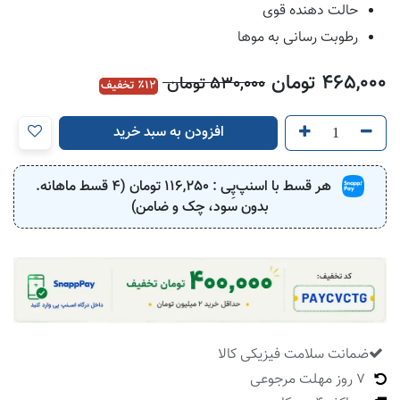
حالت دهنده قوی
رطوبت رسانی به موها
465,000
تومان
530,000
تومان
12
٪ تخفیف
افزودن به سبد خرید
هر قسط با اسنپ‌پِی :
116,250
تومان (4 قسط ماهانه.
بدون سود، چک و ضامن)
ضمانت سلامت فیزیکی کالا
​
7 روز مهلت مرجوعی