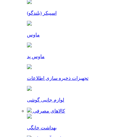
اسپیکر (بلندگو)
ماوس
ماوس پد
تجهیزات ذخیره سازی اطلاعات
لوازم جانبی گوشی
کالاهای مصرفی
بهداشت خانگی