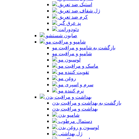
استیک ضد تعریق
ژل شفاف ضد تعریق
کرم ضد تعریق
پد عرق گیر
دئودورانت
صابون شستشو
شامپو و مراقبت مو
بازگشت به شامپو و مراقبت مو
شامپو و مراقبت مو
لوسیون مو
ماسک و مراقبت مو
تقویت کننده مو
روغن مو
سرم و اسپری مو
نرم کننده مو
بهداشت و مراقبت بدن
بازگشت به بهداشت و مراقبت بدن
بهداشت و مراقبت بدن
شامپو بدن
دستمال مرطوب
لوسیون و روغن بدن
ژل بهداشتی