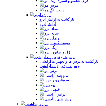
کرم، شامپو و اسپری رنگ مو
موس مو
پالت رنگ مو
آرایش ابرو
بازگشت به آرایش ابرو
آرایش ابرو
مداد ابرو
سایه ابرو
ریمل ابرو
تقویت کننده ابرو
رنگ ابرو
ژل و صابون ابرو
برس ها و تجهیزات آرایشی
بازگشت به برس ها و تجهیزات آرایشی
برس ها و تجهیزات آرایشی
برس مو
پد و پنبه آرایشی
سوهان و رنده پا
موچین
قیچی ابرو
تراش آرایشی
براش های آرایشی
لوازم بهداشتی