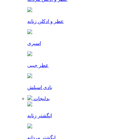
عطر و ادکلن زنانه
اسپری
عطر جیبی
بادی اسپلش
بدلیجات
انگشتر زنانه
انگشتر مردانه