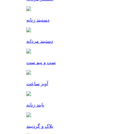
دستبند زنانه
دستبند مردانه
ست و نیم ست
آویز ساعت
پابند زنانه
پلاک و گردنبند