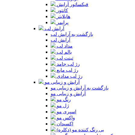
فیکساتور آرایش
کانتور
هایلایتر
پرایمر
آرایش لب
بازگشت به آرایش لب
آرایش لب
مداد لب
بالم لب
تینت لب
رژ لب جامد
رژ لب مایع
رژ لب مدادی
آرایش و زیبایی مو
بازگشت به آرایش و زیبایی مو
آرایش و زیبایی مو
رنگ مو
ژل مو
اسپری مو
واکس مو
اکسیدان
بی رنگ کننده مو (دکلره)