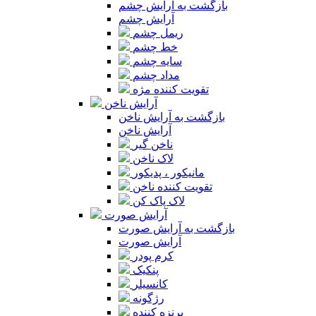
بازگشت به آرایش چشم
آرایش چشم
ریمل چشم
خط چشم
سایه چشم
مداد چشم
تقویت کننده مژه
آرایش ناخن
بازگشت به آرایش ناخن
آرایش ناخن
ناخن گیر
لاک ناخن
مانیکور ، پدیکور
تقویت کننده ناخن
لاک پاک کن
آرایش صورت
بازگشت به آرایش صورت
آرایش صورت
کرم پودر
پنکیک
کانسیلر
رژگونه
برنزه کننده