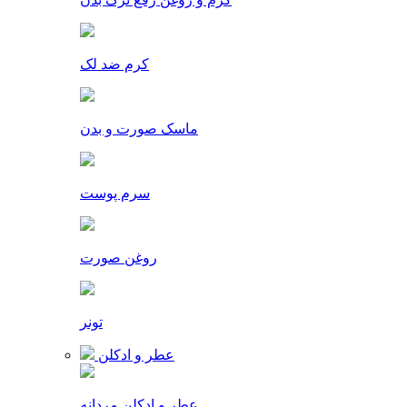
کرم ضد لک
ماسک صورت و بدن
سرم پوست
روغن صورت
تونر
عطر و ادکلن
عطر و ادکلن مردانه