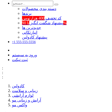
دسته بندی محصولات
برند‌ها
کد تخفیف
400 هزارتومن
تا 90%
پیشنهاد شگفت انگیز
جدیدترین ها
انبارتکانی
پیشنهاد کادولین
+1 555-555-5556
ورود به سیستم
ثبت تیکت
:
:
:
کادولین
زیبایی و سلامت
لوازم آرایشی
آرایش و زیبایی مو
واکس مو