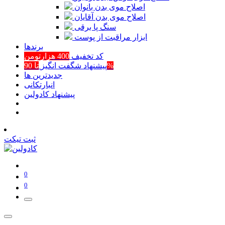
اصلاح موی بدن بانوان
اصلاح موی بدن آقایان
سنگ پا برقی
ابزار مراقبت از پوست
برند‌ها
کد تخفیف
400 هزارتومن
تا 90%
پیشنهاد شگفت انگیز
جدیدترین ها
انبارتکانی
پیشنهاد کادولین
ثبت تیکت
0
0