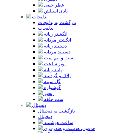
عطر جیبی
بادی اسپلش
بدلیجات
بازگشت به بدلیجات
بدلیجات
انگشتر زنانه
انگشتر مردانه
دستبند زنانه
دستبند مردانه
ست و نیم ست
آویز ساعت
پابند زنانه
پلاک و گردنبند
گل سینه
گوشواره
زنجیر
ست حلقه
دیجیتال
بازگشت به دیجیتال
دیجیتال
ساعت هوشمند
هدفون، هدست و هندزفری