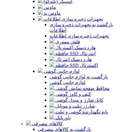
اسپیکر (بلندگو)
ماوس
ماوس پد
تجهیزات ذخیره سازی اطلاعات
بازگشت به تجهیزات ذخیره سازی
اطلاعات
تجهیزات ذخیره سازی اطلاعات
فلش مموری
هارد دیسک اکسترنال
حافظه SSD اینترنتال
هارد دیسک اینترنال
حافظه SSD اکسترنال
لوازم جانبی گوشی
بازگشت به لوازم جانبی گوشی
لوازم جانبی گوشی
محافظ صفحه نمایش گوشی
کیف و کاور گوشی
کابل شارژ و مبدل گوشی
شارژر تبلت و موبایل
پایه نگهدارنده گوشی و تبلت
پاوربانک
کالاهای مصرفی
بازگشت به کالاهای مصرفی