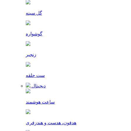
گل سینه
گوشواره
زنجیر
ست حلقه
دیجیتال
ساعت هوشمند
هدفون، هدست و هندزفری