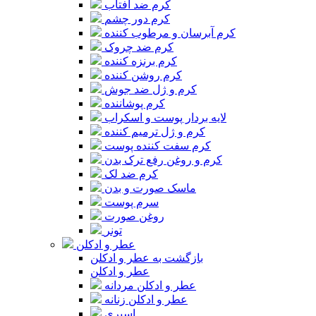
کرم ضد آفتاب
کرم دور چشم
کرم آبرسان و مرطوب کننده
کرم ضد چروک
کرم برنزه کننده
کرم روشن کننده
کرم و ژل ضد جوش
کرم پوشاننده
لایه بردار پوست و اسکراب
کرم و ژل ترمیم کننده
کرم سفت کننده پوست
کرم و روغن رفع ترک بدن
کرم ضد لک
ماسک صورت و بدن
سرم پوست
روغن صورت
تونر
عطر و ادکلن
بازگشت به عطر و ادکلن
عطر و ادکلن
عطر و ادکلن مردانه
عطر و ادکلن زنانه
اسپری