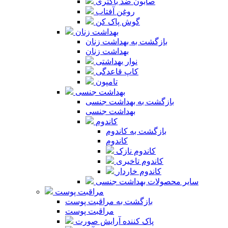
صابون ضد باکتری
روغن آفتاب
گوش پاک کن
بهداشت زنان
بازگشت به بهداشت زنان
بهداشت زنان
نوار بهداشتی
کاپ قاعدگی
تامپون
بهداشت جنسی
بازگشت به بهداشت جنسی
بهداشت جنسی
کاندوم
بازگشت به کاندوم
کاندوم
کاندوم نازک
کاندوم تاخیری
کاندوم خاردار
سایر محصولات بهداشت جنسی
مراقبت پوست
بازگشت به مراقبت پوست
مراقبت پوست
پاک کننده آرایش صورت