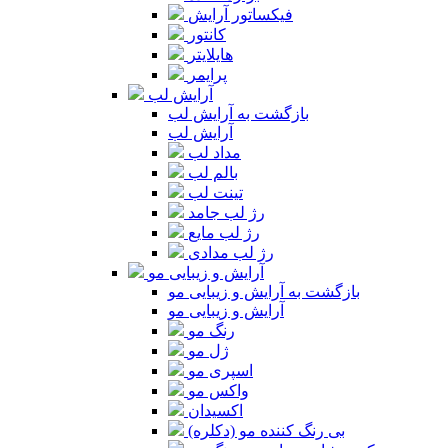
فیکساتور آرایش
کانتور
هایلایتر
پرایمر
آرایش لب
بازگشت به آرایش لب
آرایش لب
مداد لب
بالم لب
تینت لب
رژ لب جامد
رژ لب مایع
رژ لب مدادی
آرایش و زیبایی مو
بازگشت به آرایش و زیبایی مو
آرایش و زیبایی مو
رنگ مو
ژل مو
اسپری مو
واکس مو
اکسیدان
بی رنگ کننده مو (دکلره)