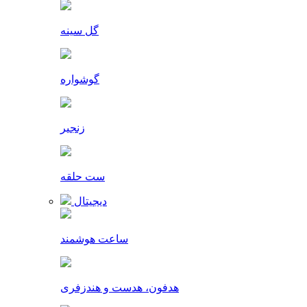
گل سینه
گوشواره
زنجیر
ست حلقه
دیجیتال
ساعت هوشمند
هدفون، هدست و هندزفری