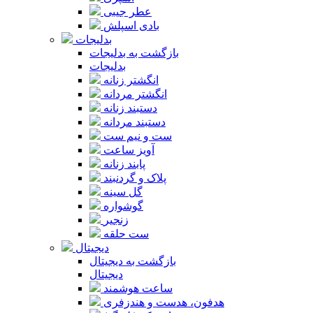
عطر جیبی
بادی اسپلش
بدلیجات
بازگشت به بدلیجات
بدلیجات
انگشتر زنانه
انگشتر مردانه
دستبند زنانه
دستبند مردانه
ست و نیم ست
آویز ساعت
پابند زنانه
پلاک و گردنبند
گل سینه
گوشواره
زنجیر
ست حلقه
دیجیتال
بازگشت به دیجیتال
دیجیتال
ساعت هوشمند
هدفون، هدست و هندزفری