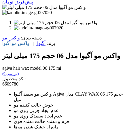
پیش‌فرض
تومان
دسته بندی:
واکس مو
برند:
آگیوا
|
واکس مو
آگیوا
واکس مو آگیوا مدل 06 حجم 175 میلی لیتر
agiva hair wax model 06 175 ml
(0 بررسی)
کد محصول :
6609780
واکس مو سفید آگیوا Agiva مدل CLAY WAX 06 حجم 175
میل
خوش حالت کننده مو
عدم ایجاد چربی روی مو
عدم ایجاد سفیدک روی مو
فرم و دهنده حالت دهنده قوی
مانع از خشک شدن موها