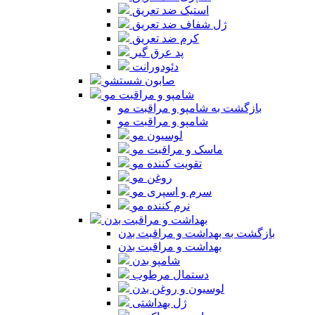
استیک ضد تعریق
ژل شفاف ضد تعریق
کرم ضد تعریق
پد عرق گیر
دئودورانت
صابون شستشو
شامپو و مراقبت مو
بازگشت به شامپو و مراقبت مو
شامپو و مراقبت مو
لوسیون مو
ماسک و مراقبت مو
تقویت کننده مو
روغن مو
سرم و اسپری مو
نرم کننده مو
بهداشت و مراقبت بدن
بازگشت به بهداشت و مراقبت بدن
بهداشت و مراقبت بدن
شامپو بدن
دستمال مرطوب
لوسیون و روغن بدن
ژل بهداشتی