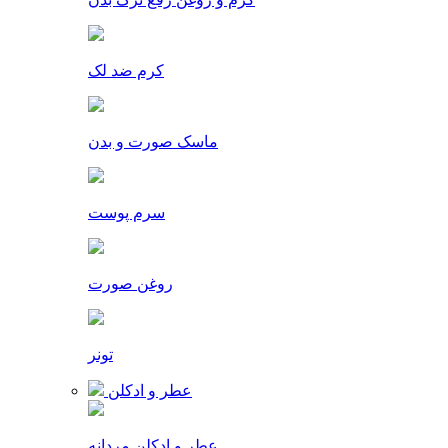
کرم ضد لک
ماسک صورت و بدن
سرم پوست
روغن صورت
تونر
عطر و ادکلن
عطر و ادکلن مردانه