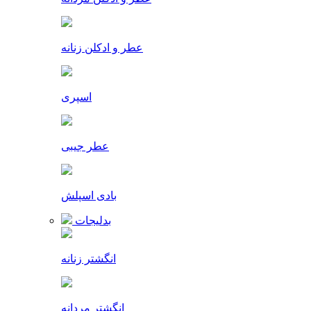
عطر و ادکلن زنانه
اسپری
عطر جیبی
بادی اسپلش
بدلیجات
انگشتر زنانه
انگشتر مردانه