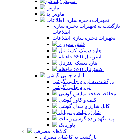
اسپیکر (بلندگو)
ماوس
ماوس پد
تجهیزات ذخیره سازی اطلاعات
بازگشت به تجهیزات ذخیره سازی
اطلاعات
تجهیزات ذخیره سازی اطلاعات
فلش مموری
هارد دیسک اکسترنال
حافظه SSD اینترنتال
هارد دیسک اینترنال
حافظه SSD اکسترنال
لوازم جانبی گوشی
بازگشت به لوازم جانبی گوشی
لوازم جانبی گوشی
محافظ صفحه نمایش گوشی
کیف و کاور گوشی
کابل شارژ و مبدل گوشی
شارژر تبلت و موبایل
پایه نگهدارنده گوشی و تبلت
پاوربانک
کالاهای مصرفی
بازگشت به کالاهای مصرفی