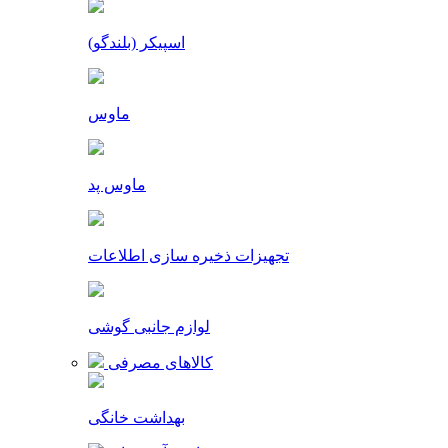
اسپیکر (بلندگو)
ماوس
ماوس پد
تجهیزات ذخیره سازی اطلاعات
لوازم جانبی گوشی
کالاهای مصرفی
بهداشت خانگی