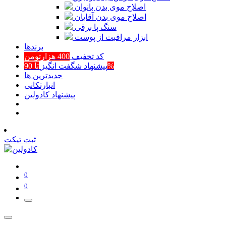
اصلاح موی بدن بانوان
اصلاح موی بدن آقایان
سنگ پا برقی
ابزار مراقبت از پوست
برند‌ها
کد تخفیف
400 هزارتومن
تا 90%
پیشنهاد شگفت انگیز
جدیدترین ها
انبارتکانی
پیشنهاد کادولین
ثبت تیکت
0
0