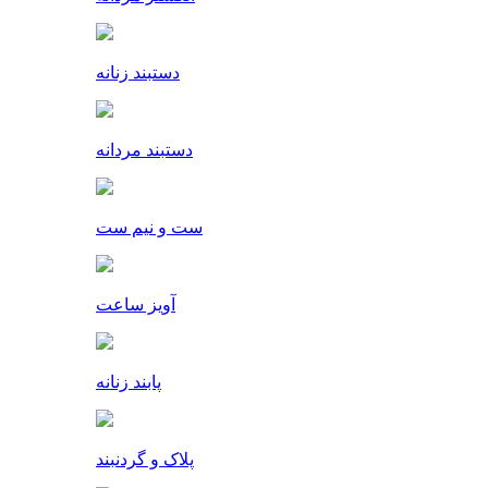
دستبند زنانه
دستبند مردانه
ست و نیم ست
آویز ساعت
پابند زنانه
پلاک و گردنبند