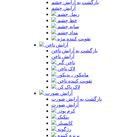
بازگشت به آرایش چشم
آرایش چشم
ریمل چشم
خط چشم
سایه چشم
مداد چشم
تقویت کننده مژه
آرایش ناخن
بازگشت به آرایش ناخن
آرایش ناخن
ناخن گیر
لاک ناخن
مانیکور ، پدیکور
تقویت کننده ناخن
لاک پاک کن
آرایش صورت
بازگشت به آرایش صورت
آرایش صورت
کرم پودر
پنکیک
کانسیلر
رژگونه
برنزه کننده