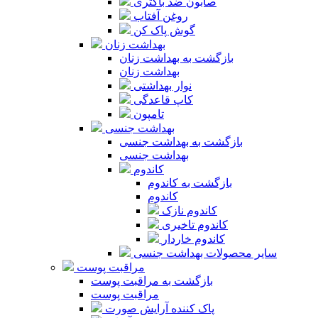
صابون ضد باکتری
روغن آفتاب
گوش پاک کن
بهداشت زنان
بازگشت به بهداشت زنان
بهداشت زنان
نوار بهداشتی
کاپ قاعدگی
تامپون
بهداشت جنسی
بازگشت به بهداشت جنسی
بهداشت جنسی
کاندوم
بازگشت به کاندوم
کاندوم
کاندوم نازک
کاندوم تاخیری
کاندوم خاردار
سایر محصولات بهداشت جنسی
مراقبت پوست
بازگشت به مراقبت پوست
مراقبت پوست
پاک کننده آرایش صورت