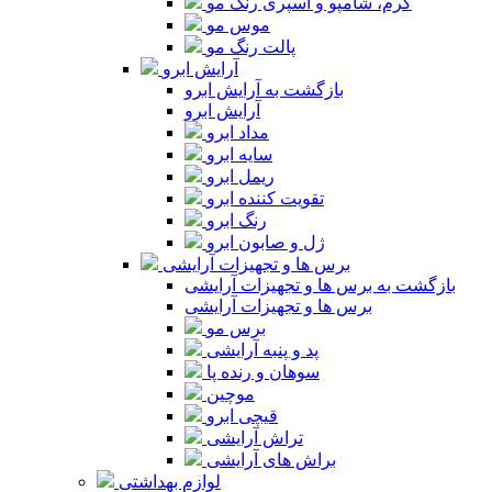
کرم، شامپو و اسپری رنگ مو
موس مو
پالت رنگ مو
آرایش ابرو
بازگشت به آرایش ابرو
آرایش ابرو
مداد ابرو
سایه ابرو
ریمل ابرو
تقویت کننده ابرو
رنگ ابرو
ژل و صابون ابرو
برس ها و تجهیزات آرایشی
بازگشت به برس ها و تجهیزات آرایشی
برس ها و تجهیزات آرایشی
برس مو
پد و پنبه آرایشی
سوهان و رنده پا
موچین
قیچی ابرو
تراش آرایشی
براش های آرایشی
لوازم بهداشتی