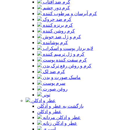
کرم ضد آفتاب
کرم دور چشم
کرم آبرسان و مرطوب کننده
کرم ضد چروک
کرم برنزه کننده
کرم روشن کننده
کرم و ژل ضد جوش
کرم پوشاننده
لایه بردار پوست و اسکراب
کرم و ژل ترمیم کننده
کرم سفت کننده پوست
کرم و روغن رفع ترک بدن
کرم ضد لک
ماسک صورت و بدن
سرم پوست
روغن صورت
تونر
عطر و ادکلن
بازگشت به عطر و ادکلن
عطر و ادکلن
عطر و ادکلن مردانه
عطر و ادکلن زنانه
اسپری