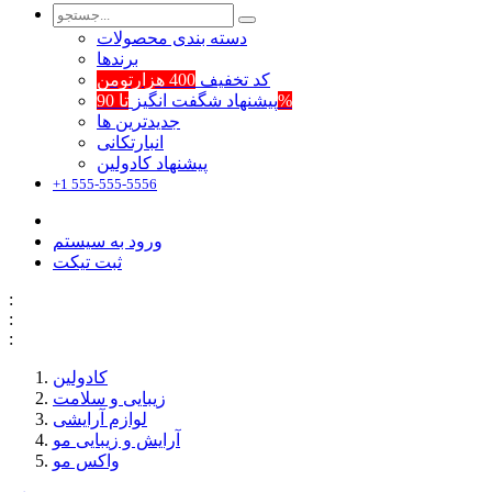
دسته بندی محصولات
برند‌ها
کد تخفیف
400 هزارتومن
تا 90%
پیشنهاد شگفت انگیز
جدیدترین ها
انبارتکانی
پیشنهاد کادولین
+1 555-555-5556
ورود به سیستم
ثبت تیکت
:
:
:
کادولین
زیبایی و سلامت
لوازم آرایشی
آرایش و زیبایی مو
واکس مو