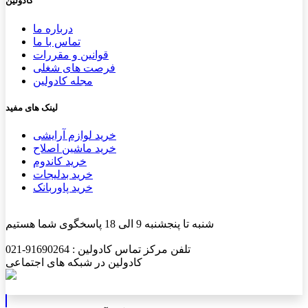
کادولین
درباره ما
تماس با ما
قوانین و مقررات
فرصت های شغلی
مجله کادولین
لینک های مفید
خرید لوازم آرایشی
خرید ماشین اصلاح
خرید کاندوم
خرید بدلیجات
خرید پاوربانک
شنبه تا پنجشنبه 9 الی 18 پاسخگوی شما هستیم
تلفن مرکز تماس کادولین : 91690264-021
کادولین در شبکه های اجتماعی