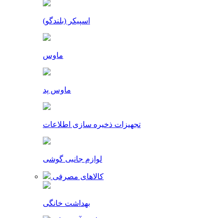
اسپیکر (بلندگو)
ماوس
ماوس پد
تجهیزات ذخیره سازی اطلاعات
لوازم جانبی گوشی
کالاهای مصرفی
بهداشت خانگی