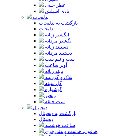
عطر جیبی
بادی اسپلش
بدلیجات
بازگشت به بدلیجات
بدلیجات
انگشتر زنانه
انگشتر مردانه
دستبند زنانه
دستبند مردانه
ست و نیم ست
آویز ساعت
پابند زنانه
پلاک و گردنبند
گل سینه
گوشواره
زنجیر
ست حلقه
دیجیتال
بازگشت به دیجیتال
دیجیتال
ساعت هوشمند
هدفون، هدست و هندزفری