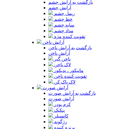
بازگشت به آرایش چشم
آرایش چشم
ریمل چشم
خط چشم
سایه چشم
مداد چشم
تقویت کننده مژه
آرایش ناخن
بازگشت به آرایش ناخن
آرایش ناخن
ناخن گیر
لاک ناخن
مانیکور ، پدیکور
تقویت کننده ناخن
لاک پاک کن
آرایش صورت
بازگشت به آرایش صورت
آرایش صورت
کرم پودر
پنکیک
کانسیلر
رژگونه
برنزه کننده