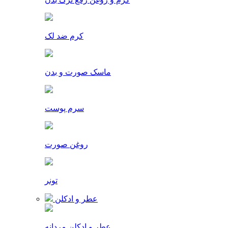
کرم ضد لک
ماسک صورت و بدن
سرم پوست
روغن صورت
تونر
عطر و ادکلن
عطر و ادکلن مردانه