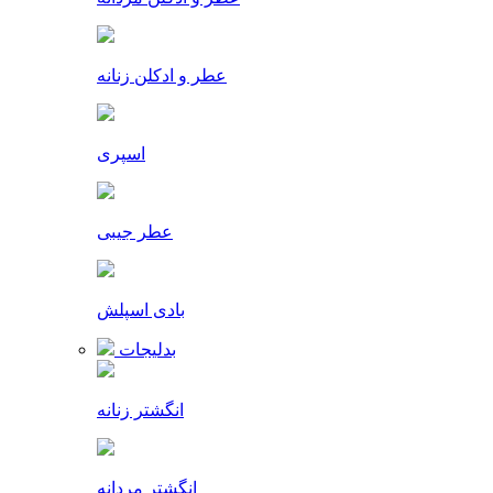
عطر و ادکلن زنانه
اسپری
عطر جیبی
بادی اسپلش
بدلیجات
انگشتر زنانه
انگشتر مردانه