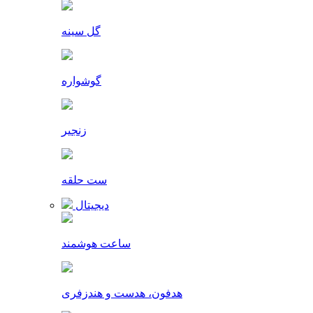
گل سینه
گوشواره
زنجیر
ست حلقه
دیجیتال
ساعت هوشمند
هدفون، هدست و هندزفری