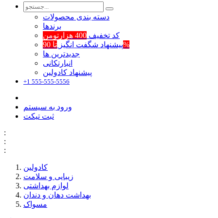
دسته بندی محصولات
برند‌ها
کد تخفیف
400 هزارتومن
تا 90%
پیشنهاد شگفت انگیز
جدیدترین ها
انبارتکانی
پیشنهاد کادولین
+1 555-555-5556
ورود به سیستم
ثبت تیکت
:
:
:
کادولین
زیبایی و سلامت
لوازم بهداشتی
بهداشت دهان و دندان
مسواک