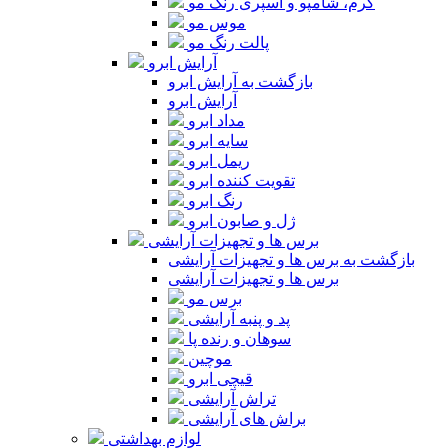
کرم، شامپو و اسپری رنگ مو
موس مو
پالت رنگ مو
آرایش ابرو
بازگشت به آرایش ابرو
آرایش ابرو
مداد ابرو
سایه ابرو
ریمل ابرو
تقویت کننده ابرو
رنگ ابرو
ژل و صابون ابرو
برس ها و تجهیزات آرایشی
بازگشت به برس ها و تجهیزات آرایشی
برس ها و تجهیزات آرایشی
برس مو
پد و پنبه آرایشی
سوهان و رنده پا
موچین
قیچی ابرو
تراش آرایشی
براش های آرایشی
لوازم بهداشتی