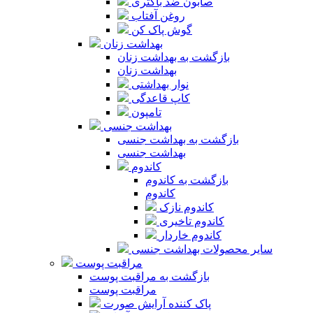
صابون ضد باکتری
روغن آفتاب
گوش پاک کن
بهداشت زنان
بازگشت به بهداشت زنان
بهداشت زنان
نوار بهداشتی
کاپ قاعدگی
تامپون
بهداشت جنسی
بازگشت به بهداشت جنسی
بهداشت جنسی
کاندوم
بازگشت به کاندوم
کاندوم
کاندوم نازک
کاندوم تاخیری
کاندوم خاردار
سایر محصولات بهداشت جنسی
مراقبت پوست
بازگشت به مراقبت پوست
مراقبت پوست
پاک کننده آرایش صورت