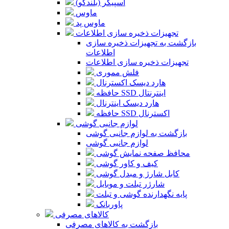
اسپیکر (بلندگو)
ماوس
ماوس پد
تجهیزات ذخیره سازی اطلاعات
بازگشت به تجهیزات ذخیره سازی
اطلاعات
تجهیزات ذخیره سازی اطلاعات
فلش مموری
هارد دیسک اکسترنال
حافظه SSD اینترنتال
هارد دیسک اینترنال
حافظه SSD اکسترنال
لوازم جانبی گوشی
بازگشت به لوازم جانبی گوشی
لوازم جانبی گوشی
محافظ صفحه نمایش گوشی
کیف و کاور گوشی
کابل شارژ و مبدل گوشی
شارژر تبلت و موبایل
پایه نگهدارنده گوشی و تبلت
پاوربانک
کالاهای مصرفی
بازگشت به کالاهای مصرفی