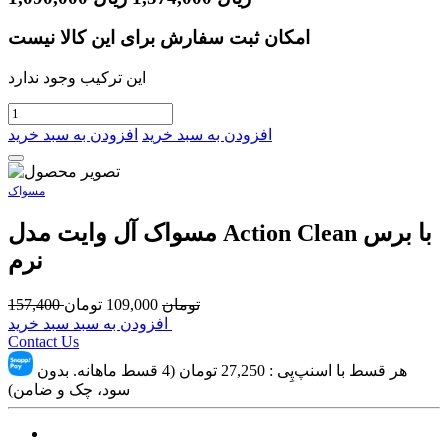
امکان ثبت سفارش برای این کالا نیست
این ترکیب وجود ندارد
افزودن به سبد خرید
افزودن به سبد خرید
مسواک
مسواک آل وایت مدل Action Clean با برس
نرم
تومان
109,000
تومان
157,400
افزودن به سبد سبد خرید
Contact Us
هر قسط با اسنپ‌پِی :
27,250
تومان (4 قسط ماهانه. بدون
سود، چک و ضامن)