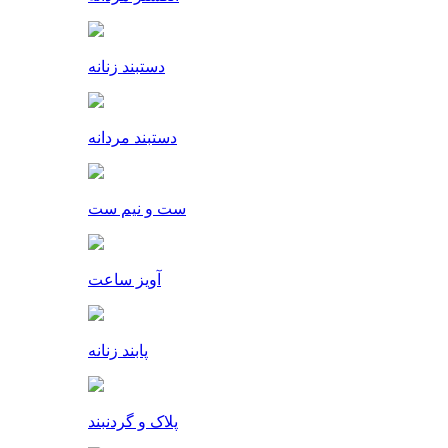
دستبند زنانه
دستبند مردانه
ست و نیم ست
آویز ساعت
پابند زنانه
پلاک و گردنبند