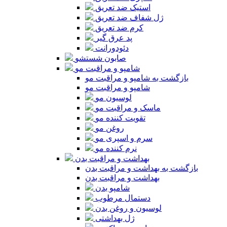
استیک ضد تعریق
ژل شفاف ضد تعریق
کرم ضد تعریق
پد عرق گیر
دئودورانت
صابون شستشو
شامپو و مراقبت مو
بازگشت به شامپو و مراقبت مو
شامپو و مراقبت مو
لوسیون مو
ماسک و مراقبت مو
تقویت کننده مو
روغن مو
سرم و اسپری مو
نرم کننده مو
بهداشت و مراقبت بدن
بازگشت به بهداشت و مراقبت بدن
بهداشت و مراقبت بدن
شامپو بدن
دستمال مرطوب
لوسیون و روغن بدن
ژل بهداشتی