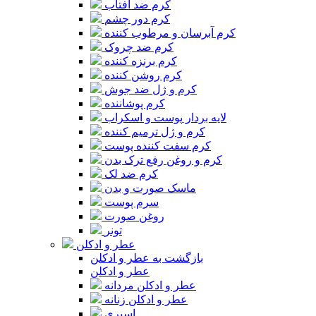
کرم ضد آفتاب
کرم دور چشم
کرم آبرسان و مرطوب کننده
کرم ضد چروک
کرم برنزه کننده
کرم روشن کننده
کرم و ژل ضد جوش
کرم پوشاننده
لایه بردار پوست و اسکراب
کرم و ژل ترمیم کننده
کرم سفت کننده پوست
کرم و روغن رفع ترک بدن
کرم ضد لک
ماسک صورت و بدن
سرم پوست
روغن صورت
تونر
عطر و ادکلن
بازگشت به عطر و ادکلن
عطر و ادکلن
عطر و ادکلن مردانه
عطر و ادکلن زنانه
اسپری