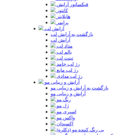
فیکساتور آرایش
کانتور
هایلایتر
پرایمر
آرایش لب
بازگشت به آرایش لب
آرایش لب
مداد لب
بالم لب
تینت لب
رژ لب جامد
رژ لب مایع
رژ لب مدادی
آرایش و زیبایی مو
بازگشت به آرایش و زیبایی مو
آرایش و زیبایی مو
رنگ مو
ژل مو
اسپری مو
واکس مو
اکسیدان
بی رنگ کننده مو (دکلره)