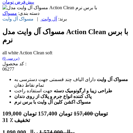
پیش‌فرض
تومان
دسته بندی:
مسواک
برند:
آل وایت
|
مسواک
آل وایت
مسواک آل وایت مدل Action Clean با برس
نرم
all white Action Clean soft
(0 بررسی)
کد محصول :
06277
مسواک آل وایت
دارای الیاف چند قسمتی جهت دسترسی به
تمام نقاط دهان
طراحی زیبا و ارگونومیک دسته
جهت استفاده راحت
پاک کننده انواع جرم و پلاک از روی دندان
مسواک اکشن کلین آل وایت با برس نرم
تومان
157,400
تومان
157,400
تومان
109,000
٪ تخفیف
31
ریال
1,574,000
ریال
1,090,000