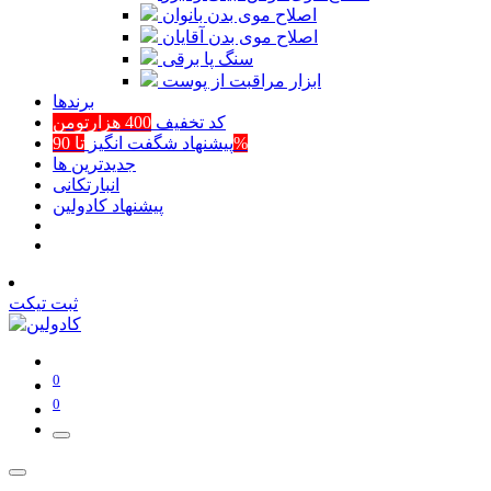
اصلاح موی بدن بانوان
اصلاح موی بدن آقایان
سنگ پا برقی
ابزار مراقبت از پوست
برند‌ها
کد تخفیف
400 هزارتومن
تا 90%
پیشنهاد شگفت انگیز
جدیدترین ها
انبارتکانی
پیشنهاد کادولین
ثبت تیکت
0
0