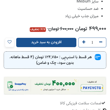
سایز Medium
ضد حساسیت
میزان جذب خیلی زیاد
499,000
تومان
600,000
تومان
17
٪ تخفیف
افزودن به سبد خرید
هر قسط با اسنپ‌پِی :
124,750
تومان (4 قسط ماهانه.
بدون سود، چک و ضامن)
ضمانت سلامت فیزیکی کالا
​