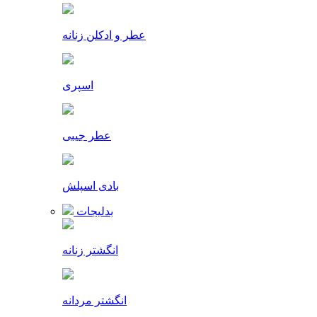
عطر و ادکلن زنانه
اسپری
عطر جیبی
بادی اسپلش
بدلیجات
انگشتر زنانه
انگشتر مردانه