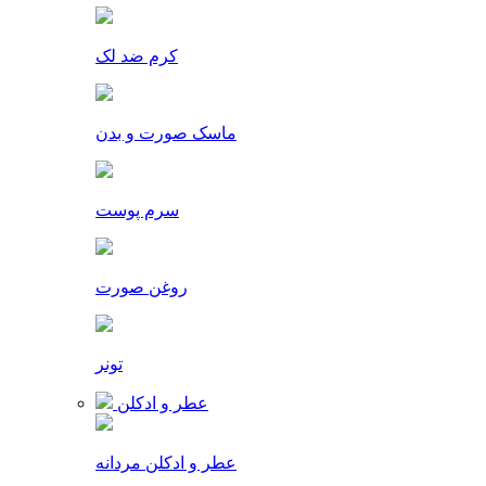
کرم ضد لک
ماسک صورت و بدن
سرم پوست
روغن صورت
تونر
عطر و ادکلن
عطر و ادکلن مردانه