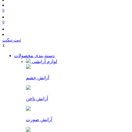
0
0
ثبت تیکت
x
دسته بندی محصولات
لوازم آرایشی
آرایش چشم
آرایش ناخن
آرایش صورت