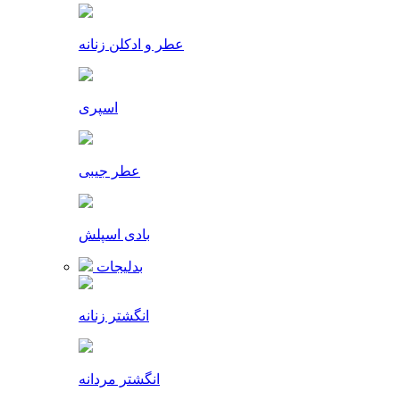
عطر و ادکلن زنانه
اسپری
عطر جیبی
بادی اسپلش
بدلیجات
انگشتر زنانه
انگشتر مردانه