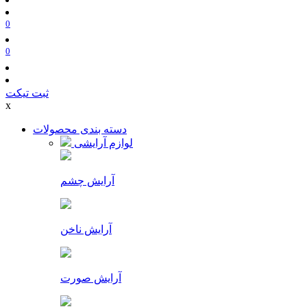
0
0
ثبت تیکت
x
دسته بندی محصولات
لوازم آرایشی
آرایش چشم
آرایش ناخن
آرایش صورت