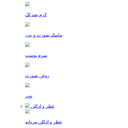
کرم ضد لک
ماسک صورت و بدن
سرم پوست
روغن صورت
تونر
عطر و ادکلن
عطر و ادکلن مردانه