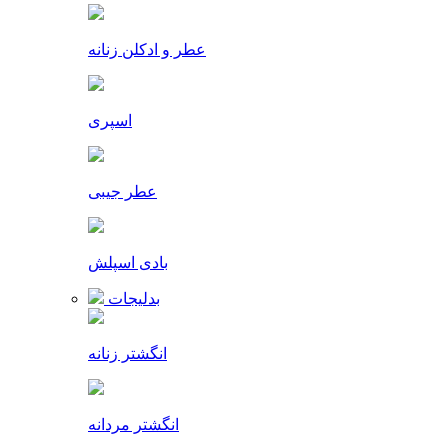
عطر و ادکلن زنانه
اسپری
عطر جیبی
بادی اسپلش
بدلیجات
انگشتر زنانه
انگشتر مردانه