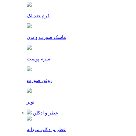
کرم ضد لک
ماسک صورت و بدن
سرم پوست
روغن صورت
تونر
عطر و ادکلن
عطر و ادکلن مردانه