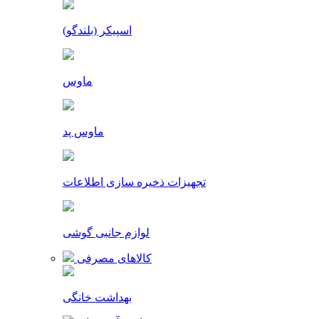
اسپیکر (بلندگو)
ماوس
ماوس پد
تجهیزات ذخیره سازی اطلاعات
لوازم جانبی گوشی
کالاهای مصرفی
بهداشت خانگی