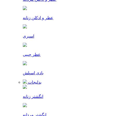
عطر و ادکلن زنانه
اسپری
عطر جیبی
بادی اسپلش
بدلیجات
انگشتر زنانه
انگشتر مردانه