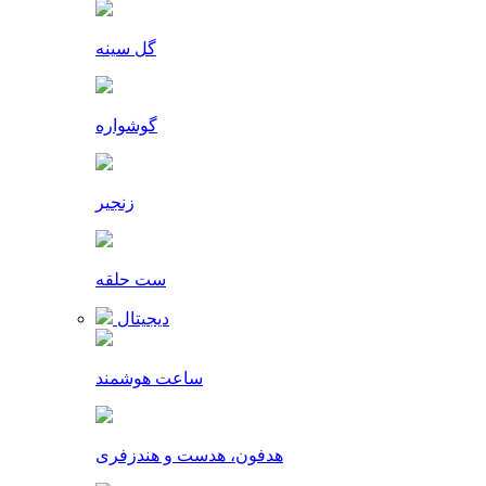
گل سینه
گوشواره
زنجیر
ست حلقه
دیجیتال
ساعت هوشمند
هدفون، هدست و هندزفری