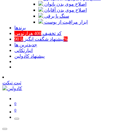
اصلاح موی بدن بانوان
اصلاح موی بدن آقایان
سنگ پا برقی
ابزار مراقبت از پوست
برند‌ها
کد تخفیف
400 هزارتومن
تا 90%
پیشنهاد شگفت انگیز
جدیدترین ها
انبارتکانی
پیشنهاد کادولین
ثبت تیکت
0
0