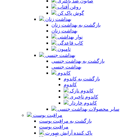
صابون ضد باکتری
روغن آفتاب
گوش پاک کن
بهداشت زنان
بازگشت به بهداشت زنان
بهداشت زنان
نوار بهداشتی
کاپ قاعدگی
تامپون
بهداشت جنسی
بازگشت به بهداشت جنسی
بهداشت جنسی
کاندوم
بازگشت به کاندوم
کاندوم
کاندوم نازک
کاندوم تاخیری
کاندوم خاردار
سایر محصولات بهداشت جنسی
مراقبت پوست
بازگشت به مراقبت پوست
مراقبت پوست
پاک کننده آرایش صورت