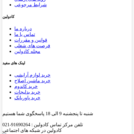
شرایط مرجوعی
کادولین
درباره ما
تماس با ما
قوانین و مقررات
فرصت های شغلی
مجله کادولین
لینک های مفید
خرید لوازم آرایشی
خرید ماشین اصلاح
خرید کاندوم
خرید بدلیجات
خرید پاوربانک
شنبه تا پنجشنبه 9 الی 18 پاسخگوی شما هستیم
تلفن مرکز تماس کادولین : 91690264-021
کادولین در شبکه های اجتماعی