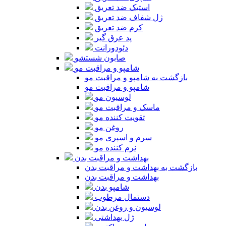
استیک ضد تعریق
ژل شفاف ضد تعریق
کرم ضد تعریق
پد عرق گیر
دئودورانت
صابون شستشو
شامپو و مراقبت مو
بازگشت به شامپو و مراقبت مو
شامپو و مراقبت مو
لوسیون مو
ماسک و مراقبت مو
تقویت کننده مو
روغن مو
سرم و اسپری مو
نرم کننده مو
بهداشت و مراقبت بدن
بازگشت به بهداشت و مراقبت بدن
بهداشت و مراقبت بدن
شامپو بدن
دستمال مرطوب
لوسیون و روغن بدن
ژل بهداشتی