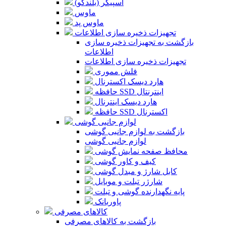
اسپیکر (بلندگو)
ماوس
ماوس پد
تجهیزات ذخیره سازی اطلاعات
بازگشت به تجهیزات ذخیره سازی
اطلاعات
تجهیزات ذخیره سازی اطلاعات
فلش مموری
هارد دیسک اکسترنال
حافظه SSD اینترنتال
هارد دیسک اینترنال
حافظه SSD اکسترنال
لوازم جانبی گوشی
بازگشت به لوازم جانبی گوشی
لوازم جانبی گوشی
محافظ صفحه نمایش گوشی
کیف و کاور گوشی
کابل شارژ و مبدل گوشی
شارژر تبلت و موبایل
پایه نگهدارنده گوشی و تبلت
پاوربانک
کالاهای مصرفی
بازگشت به کالاهای مصرفی