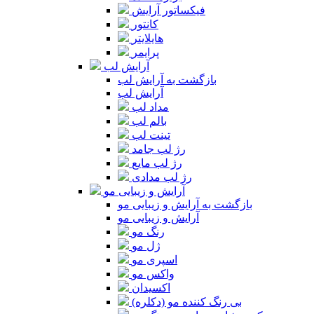
فیکساتور آرایش
کانتور
هایلایتر
پرایمر
آرایش لب
بازگشت به آرایش لب
آرایش لب
مداد لب
بالم لب
تینت لب
رژ لب جامد
رژ لب مایع
رژ لب مدادی
آرایش و زیبایی مو
بازگشت به آرایش و زیبایی مو
آرایش و زیبایی مو
رنگ مو
ژل مو
اسپری مو
واکس مو
اکسیدان
بی رنگ کننده مو (دکلره)