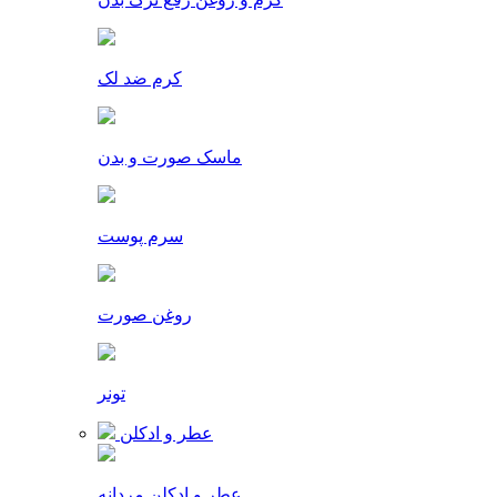
کرم ضد لک
ماسک صورت و بدن
سرم پوست
روغن صورت
تونر
عطر و ادکلن
عطر و ادکلن مردانه