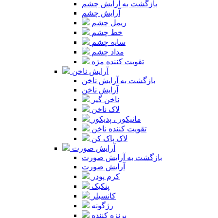
بازگشت به آرایش چشم
آرایش چشم
ریمل چشم
خط چشم
سایه چشم
مداد چشم
تقویت کننده مژه
آرایش ناخن
بازگشت به آرایش ناخن
آرایش ناخن
ناخن گیر
لاک ناخن
مانیکور ، پدیکور
تقویت کننده ناخن
لاک پاک کن
آرایش صورت
بازگشت به آرایش صورت
آرایش صورت
کرم پودر
پنکیک
کانسیلر
رژگونه
برنزه کننده