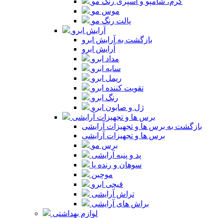
کرم، شامپو و اسپری رنگ مو
موس مو
پالت رنگ مو
آرایش ابرو
بازگشت به آرایش ابرو
آرایش ابرو
مداد ابرو
سایه ابرو
ریمل ابرو
تقویت کننده ابرو
رنگ ابرو
ژل و صابون ابرو
برس ها و تجهیزات آرایشی
بازگشت به برس ها و تجهیزات آرایشی
برس ها و تجهیزات آرایشی
برس مو
پد و پنبه آرایشی
سوهان و رنده پا
موچین
قیچی ابرو
تراش آرایشی
براش های آرایشی
لوازم بهداشتی