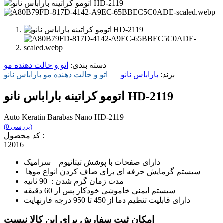
دسته بندی:
اتو و حالت دهنده مو
برند:
باراباس نانو
|
اتو و حالت دهنده مو
باراباس نانو
اتومو کراتینه باراباس نانو HD-2119
Auto Keratin Barabas Nano HD-2119
(0 بررسی)
کد محصول :
12016
دارای صفحات با پوشش تیتانیوم – سرامیک
سیستم گرمایش حرفه ای برای صاف کردن انواع موها
مدت زمان گرم شدن : 90 ثانیه
سیستم ایمنی خاموشی خودکار پس از 60 دقیقه
دارای قابلیت تنظیم دما از 450 تا 950 درجه فارنهایت
امکان ثبت سفارش برای این کالا نیست