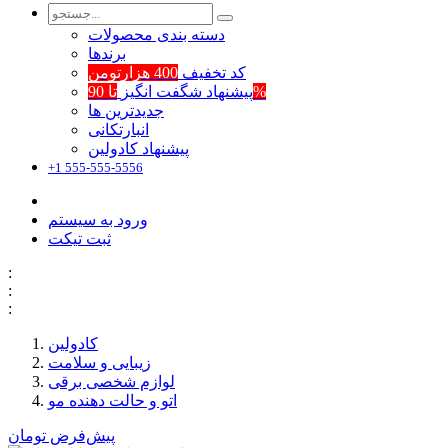
دسته بندی محصولات
برند‌ها
کد تخفیف
400 هزارتومن
تا 90%
پیشنهاد شگفت انگیز
جدیدترین ها
انبارتکانی
پیشنهاد کادولین
+1 555-555-5556
ورود به سیستم
ثبت تیکت
:
:
:
کادولین
زیبایی و سلامت
لوازم شخصی برقی
اتو و حالت دهنده مو
پیش‌فرض
تومان