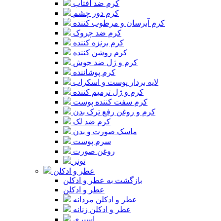
کرم ضد آفتاب
کرم دور چشم
کرم آبرسان و مرطوب کننده
کرم ضد چروک
کرم برنزه کننده
کرم روشن کننده
کرم و ژل ضد جوش
کرم پوشاننده
لایه بردار پوست و اسکراب
کرم و ژل ترمیم کننده
کرم سفت کننده پوست
کرم و روغن رفع ترک بدن
کرم ضد لک
ماسک صورت و بدن
سرم پوست
روغن صورت
تونر
عطر و ادکلن
بازگشت به عطر و ادکلن
عطر و ادکلن
عطر و ادکلن مردانه
عطر و ادکلن زنانه
اسپری