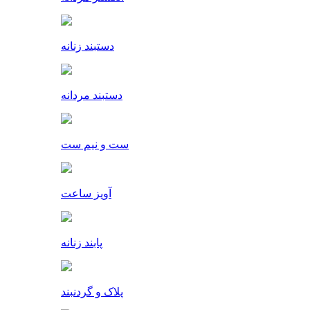
دستبند زنانه
دستبند مردانه
ست و نیم ست
آویز ساعت
پابند زنانه
پلاک و گردنبند