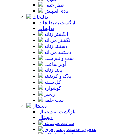
عطر جیبی
بادی اسپلش
بدلیجات
بازگشت به بدلیجات
بدلیجات
انگشتر زنانه
انگشتر مردانه
دستبند زنانه
دستبند مردانه
ست و نیم ست
آویز ساعت
پابند زنانه
پلاک و گردنبند
گل سینه
گوشواره
زنجیر
ست حلقه
دیجیتال
بازگشت به دیجیتال
دیجیتال
ساعت هوشمند
هدفون، هدست و هندزفری