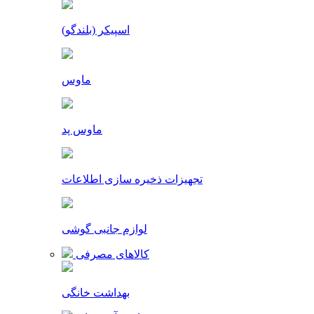
اسپیکر (بلندگو)
ماوس
ماوس پد
تجهیزات ذخیره سازی اطلاعات
لوازم جانبی گوشی
کالاهای مصرفی
بهداشت خانگی