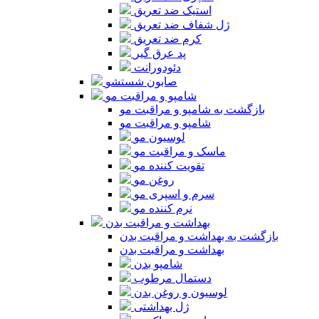
استیک ضد تعریق
ژل شفاف ضد تعریق
کرم ضد تعریق
پد عرق گیر
دئودورانت
صابون شستشو
شامپو و مراقبت مو
بازگشت به شامپو و مراقبت مو
شامپو و مراقبت مو
لوسیون مو
ماسک و مراقبت مو
تقویت کننده مو
روغن مو
سرم و اسپری مو
نرم کننده مو
بهداشت و مراقبت بدن
بازگشت به بهداشت و مراقبت بدن
بهداشت و مراقبت بدن
شامپو بدن
دستمال مرطوب
لوسیون و روغن بدن
ژل بهداشتی