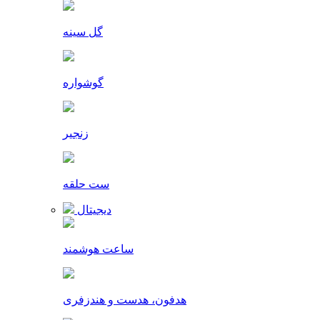
گل سینه
گوشواره
زنجیر
ست حلقه
دیجیتال
ساعت هوشمند
هدفون، هدست و هندزفری