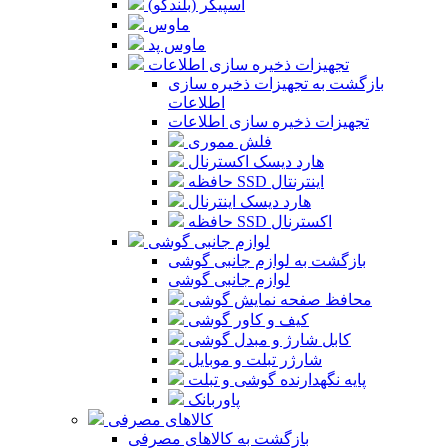
اسپیکر (بلندگو)
ماوس
ماوس پد
تجهیزات ذخیره سازی اطلاعات
بازگشت به تجهیزات ذخیره سازی
اطلاعات
تجهیزات ذخیره سازی اطلاعات
فلش مموری
هارد دیسک اکسترنال
حافظه SSD اینترنتال
هارد دیسک اینترنال
حافظه SSD اکسترنال
لوازم جانبی گوشی
بازگشت به لوازم جانبی گوشی
لوازم جانبی گوشی
محافظ صفحه نمایش گوشی
کیف و کاور گوشی
کابل شارژ و مبدل گوشی
شارژر تبلت و موبایل
پایه نگهدارنده گوشی و تبلت
پاوربانک
کالاهای مصرفی
بازگشت به کالاهای مصرفی