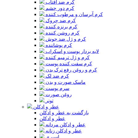
کرم ضد آفتاب
کرم دور چشم
کرم آبرسان و مرطوب کننده
کرم ضد چروک
کرم برنزه کننده
کرم روشن کننده
کرم و ژل ضد جوش
کرم پوشاننده
لایه بردار پوست و اسکراب
کرم و ژل ترمیم کننده
کرم سفت کننده پوست
کرم و روغن رفع ترک بدن
کرم ضد لک
ماسک صورت و بدن
سرم پوست
روغن صورت
تونر
عطر و ادکلن
بازگشت به عطر و ادکلن
عطر و ادکلن
عطر و ادکلن مردانه
عطر و ادکلن زنانه
اسپری