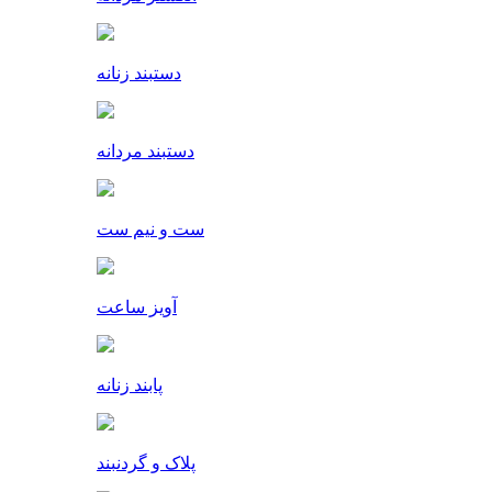
دستبند زنانه
دستبند مردانه
ست و نیم ست
آویز ساعت
پابند زنانه
پلاک و گردنبند