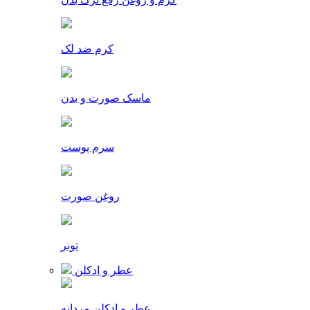
کرم ضد لک
ماسک صورت و بدن
سرم پوست
روغن صورت
تونر
عطر و ادکلن
عطر و ادکلن مردانه