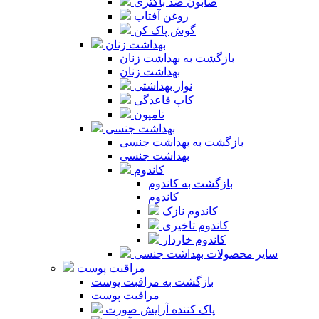
صابون ضد باکتری
روغن آفتاب
گوش پاک کن
بهداشت زنان
بازگشت به بهداشت زنان
بهداشت زنان
نوار بهداشتی
کاپ قاعدگی
تامپون
بهداشت جنسی
بازگشت به بهداشت جنسی
بهداشت جنسی
کاندوم
بازگشت به کاندوم
کاندوم
کاندوم نازک
کاندوم تاخیری
کاندوم خاردار
سایر محصولات بهداشت جنسی
مراقبت پوست
بازگشت به مراقبت پوست
مراقبت پوست
پاک کننده آرایش صورت