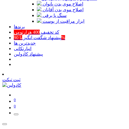
اصلاح موی بدن بانوان
اصلاح موی بدن آقایان
سنگ پا برقی
ابزار مراقبت از پوست
برند‌ها
کد تخفیف
400 هزارتومن
تا 90%
پیشنهاد شگفت انگیز
جدیدترین ها
انبارتکانی
پیشنهاد کادولین
ثبت تیکت
0
0