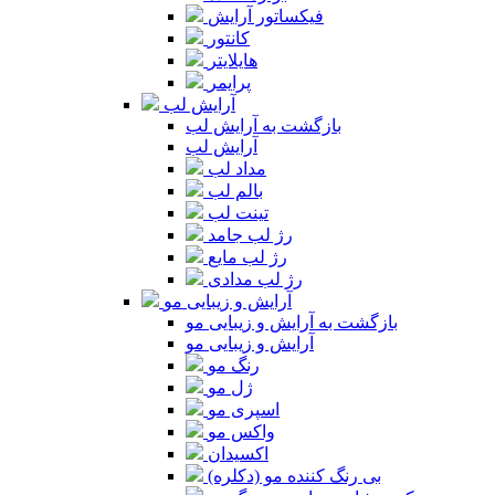
فیکساتور آرایش
کانتور
هایلایتر
پرایمر
آرایش لب
بازگشت به آرایش لب
آرایش لب
مداد لب
بالم لب
تینت لب
رژ لب جامد
رژ لب مایع
رژ لب مدادی
آرایش و زیبایی مو
بازگشت به آرایش و زیبایی مو
آرایش و زیبایی مو
رنگ مو
ژل مو
اسپری مو
واکس مو
اکسیدان
بی رنگ کننده مو (دکلره)