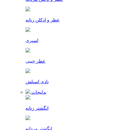
عطر و ادکلن زنانه
اسپری
عطر جیبی
بادی اسپلش
بدلیجات
انگشتر زنانه
انگشتر مردانه