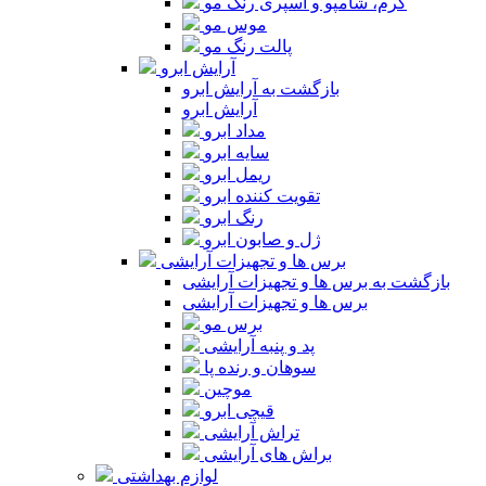
کرم، شامپو و اسپری رنگ مو
موس مو
پالت رنگ مو
آرایش ابرو
بازگشت به آرایش ابرو
آرایش ابرو
مداد ابرو
سایه ابرو
ریمل ابرو
تقویت کننده ابرو
رنگ ابرو
ژل و صابون ابرو
برس ها و تجهیزات آرایشی
بازگشت به برس ها و تجهیزات آرایشی
برس ها و تجهیزات آرایشی
برس مو
پد و پنبه آرایشی
سوهان و رنده پا
موچین
قیچی ابرو
تراش آرایشی
براش های آرایشی
لوازم بهداشتی