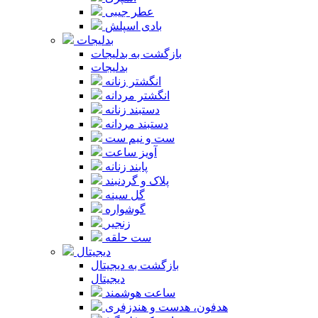
عطر جیبی
بادی اسپلش
بدلیجات
بازگشت به بدلیجات
بدلیجات
انگشتر زنانه
انگشتر مردانه
دستبند زنانه
دستبند مردانه
ست و نیم ست
آویز ساعت
پابند زنانه
پلاک و گردنبند
گل سینه
گوشواره
زنجیر
ست حلقه
دیجیتال
بازگشت به دیجیتال
دیجیتال
ساعت هوشمند
هدفون، هدست و هندزفری