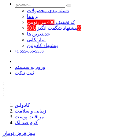
دسته بندی محصولات
برند‌ها
کد تخفیف
400 هزارتومن
تا 90%
پیشنهاد شگفت انگیز
جدیدترین ها
انبارتکانی
پیشنهاد کادولین
+1 555-555-5556
ورود به سیستم
ثبت تیکت
:
:
:
کادولین
زیبایی و سلامت
مراقبت پوست
کرم ضد لک
پیش‌فرض
تومان