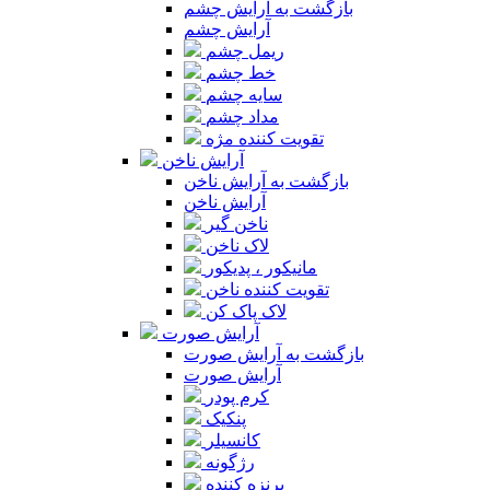
بازگشت به آرایش چشم
آرایش چشم
ریمل چشم
خط چشم
سایه چشم
مداد چشم
تقویت کننده مژه
آرایش ناخن
بازگشت به آرایش ناخن
آرایش ناخن
ناخن گیر
لاک ناخن
مانیکور ، پدیکور
تقویت کننده ناخن
لاک پاک کن
آرایش صورت
بازگشت به آرایش صورت
آرایش صورت
کرم پودر
پنکیک
کانسیلر
رژگونه
برنزه کننده