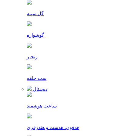
گل سینه
گوشواره
زنجیر
ست حلقه
دیجیتال
ساعت هوشمند
هدفون، هدست و هندزفری