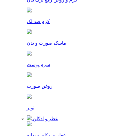
کرم ضد لک
ماسک صورت و بدن
سرم پوست
روغن صورت
تونر
عطر و ادکلن
عطر و ادکلن مردانه