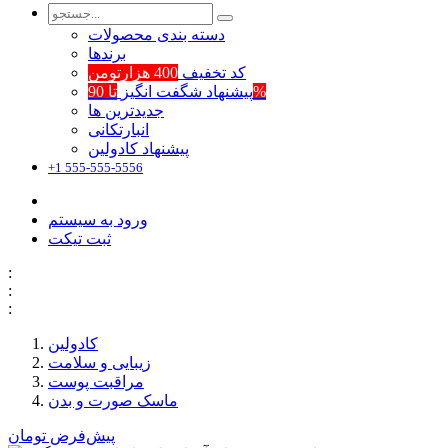
دسته بندی محصولات
برند‌ها
کد تخفیف
400 هزارتومن
تا 90%
پیشنهاد شگفت انگیز
جدیدترین ها
انبارتکانی
پیشنهاد کادولین
+1 555-555-5556
ورود به سیستم
ثبت تیکت
:
:
:
کادولین
زیبایی و سلامت
مراقبت پوست
ماسک صورت و بدن
پیش‌فرض
تومان