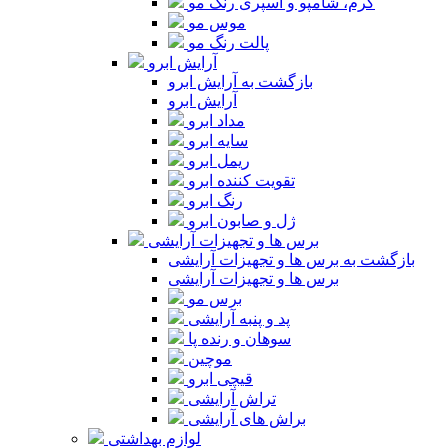
کرم، شامپو و اسپری رنگ مو
موس مو
پالت رنگ مو
آرایش ابرو
بازگشت به آرایش ابرو
آرایش ابرو
مداد ابرو
سایه ابرو
ریمل ابرو
تقویت کننده ابرو
رنگ ابرو
ژل و صابون ابرو
برس ها و تجهیزات آرایشی
بازگشت به برس ها و تجهیزات آرایشی
برس ها و تجهیزات آرایشی
برس مو
پد و پنبه آرایشی
سوهان و رنده پا
موچین
قیچی ابرو
تراش آرایشی
براش های آرایشی
لوازم بهداشتی