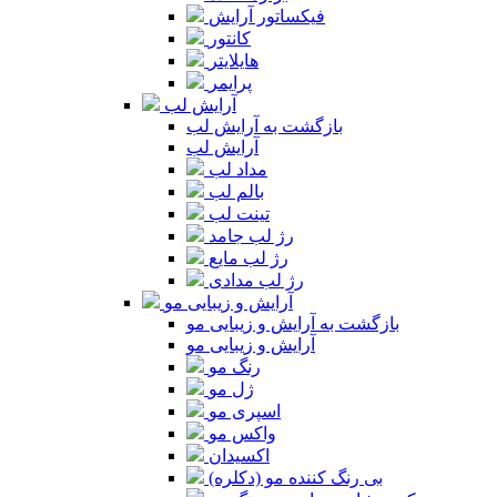
فیکساتور آرایش
کانتور
هایلایتر
پرایمر
آرایش لب
بازگشت به آرایش لب
آرایش لب
مداد لب
بالم لب
تینت لب
رژ لب جامد
رژ لب مایع
رژ لب مدادی
آرایش و زیبایی مو
بازگشت به آرایش و زیبایی مو
آرایش و زیبایی مو
رنگ مو
ژل مو
اسپری مو
واکس مو
اکسیدان
بی رنگ کننده مو (دکلره)