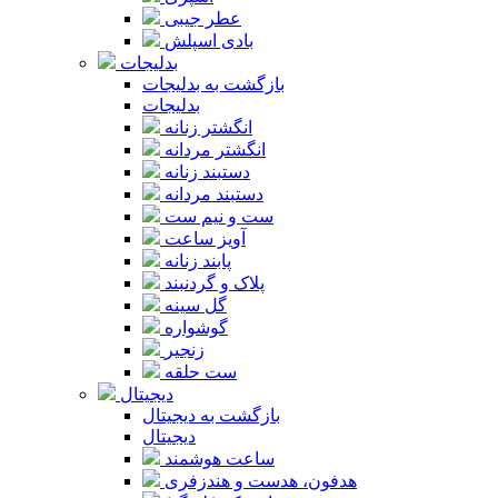
عطر جیبی
بادی اسپلش
بدلیجات
بازگشت به بدلیجات
بدلیجات
انگشتر زنانه
انگشتر مردانه
دستبند زنانه
دستبند مردانه
ست و نیم ست
آویز ساعت
پابند زنانه
پلاک و گردنبند
گل سینه
گوشواره
زنجیر
ست حلقه
دیجیتال
بازگشت به دیجیتال
دیجیتال
ساعت هوشمند
هدفون، هدست و هندزفری