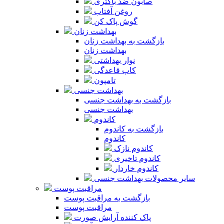
صابون ضد باکتری
روغن آفتاب
گوش پاک کن
بهداشت زنان
بازگشت به بهداشت زنان
بهداشت زنان
نوار بهداشتی
کاپ قاعدگی
تامپون
بهداشت جنسی
بازگشت به بهداشت جنسی
بهداشت جنسی
کاندوم
بازگشت به کاندوم
کاندوم
کاندوم نازک
کاندوم تاخیری
کاندوم خاردار
سایر محصولات بهداشت جنسی
مراقبت پوست
بازگشت به مراقبت پوست
مراقبت پوست
پاک کننده آرایش صورت