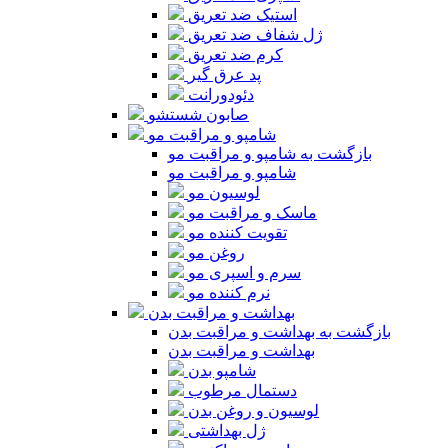
استیک ضد تعریق
ژل شفاف ضد تعریق
کرم ضد تعریق
پد عرق گیر
دئودورانت
صابون شستشو
شامپو و مراقبت مو
بازگشت به شامپو و مراقبت مو
شامپو و مراقبت مو
لوسیون مو
ماسک و مراقبت مو
تقویت کننده مو
روغن مو
سرم و اسپری مو
نرم کننده مو
بهداشت و مراقبت بدن
بازگشت به بهداشت و مراقبت بدن
بهداشت و مراقبت بدن
شامپو بدن
دستمال مرطوب
لوسیون و روغن بدن
ژل بهداشتی