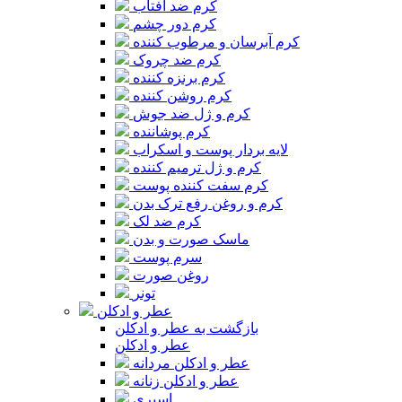
کرم ضد آفتاب
کرم دور چشم
کرم آبرسان و مرطوب کننده
کرم ضد چروک
کرم برنزه کننده
کرم روشن کننده
کرم و ژل ضد جوش
کرم پوشاننده
لایه بردار پوست و اسکراب
کرم و ژل ترمیم کننده
کرم سفت کننده پوست
کرم و روغن رفع ترک بدن
کرم ضد لک
ماسک صورت و بدن
سرم پوست
روغن صورت
تونر
عطر و ادکلن
بازگشت به عطر و ادکلن
عطر و ادکلن
عطر و ادکلن مردانه
عطر و ادکلن زنانه
اسپری