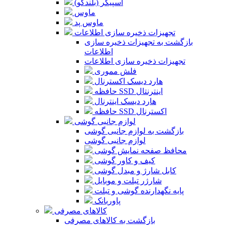
اسپیکر (بلندگو)
ماوس
ماوس پد
تجهیزات ذخیره سازی اطلاعات
بازگشت به تجهیزات ذخیره سازی
اطلاعات
تجهیزات ذخیره سازی اطلاعات
فلش مموری
هارد دیسک اکسترنال
حافظه SSD اینترنتال
هارد دیسک اینترنال
حافظه SSD اکسترنال
لوازم جانبی گوشی
بازگشت به لوازم جانبی گوشی
لوازم جانبی گوشی
محافظ صفحه نمایش گوشی
کیف و کاور گوشی
کابل شارژ و مبدل گوشی
شارژر تبلت و موبایل
پایه نگهدارنده گوشی و تبلت
پاوربانک
کالاهای مصرفی
بازگشت به کالاهای مصرفی