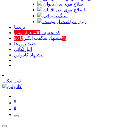
اصلاح موی بدن بانوان
اصلاح موی بدن آقایان
سنگ پا برقی
ابزار مراقبت از پوست
برند‌ها
کد تخفیف
400 هزارتومن
تا 90%
پیشنهاد شگفت انگیز
جدیدترین ها
انبارتکانی
پیشنهاد کادولین
ثبت تیکت
0
0