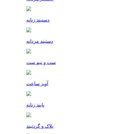
دستبند زنانه
دستبند مردانه
ست و نیم ست
آویز ساعت
پابند زنانه
پلاک و گردنبند