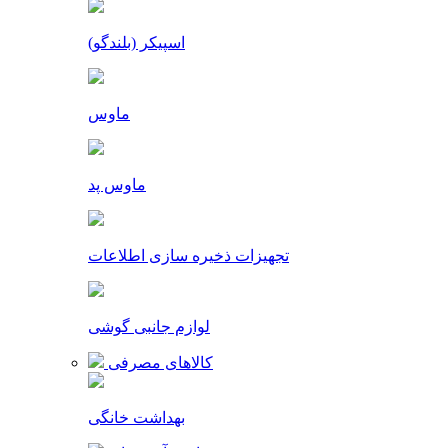
اسپیکر (بلندگو)
ماوس
ماوس پد
تجهیزات ذخیره سازی اطلاعات
لوازم جانبی گوشی
کالاهای مصرفی
بهداشت خانگی