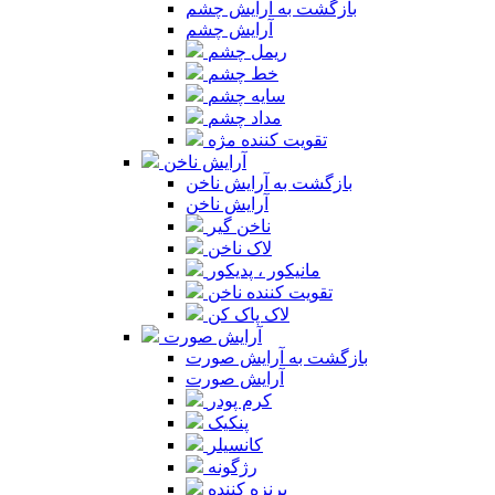
بازگشت به آرایش چشم
آرایش چشم
ریمل چشم
خط چشم
سایه چشم
مداد چشم
تقویت کننده مژه
آرایش ناخن
بازگشت به آرایش ناخن
آرایش ناخن
ناخن گیر
لاک ناخن
مانیکور ، پدیکور
تقویت کننده ناخن
لاک پاک کن
آرایش صورت
بازگشت به آرایش صورت
آرایش صورت
کرم پودر
پنکیک
کانسیلر
رژگونه
برنزه کننده