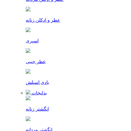
عطر و ادکلن زنانه
اسپری
عطر جیبی
بادی اسپلش
بدلیجات
انگشتر زنانه
انگشتر مردانه