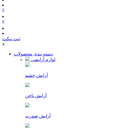
0
0
ثبت تیکت
x
دسته بندی محصولات
لوازم آرایشی
آرایش چشم
آرایش ناخن
آرایش صورت