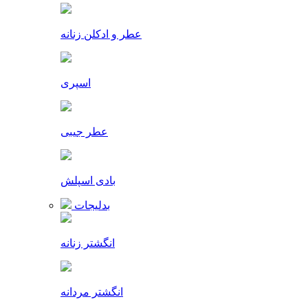
عطر و ادکلن زنانه
اسپری
عطر جیبی
بادی اسپلش
بدلیجات
انگشتر زنانه
انگشتر مردانه