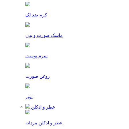
کرم ضد لک
ماسک صورت و بدن
سرم پوست
روغن صورت
تونر
عطر و ادکلن
عطر و ادکلن مردانه