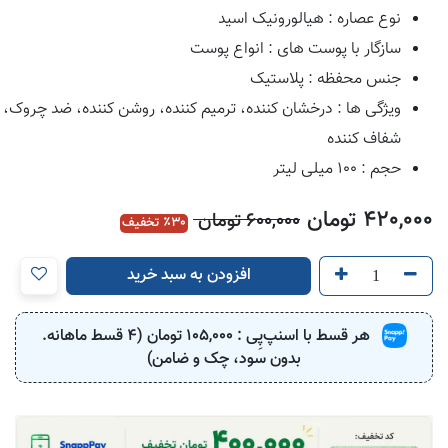
نوع عصاره : هیالورونیک اسید
سازگار با پوست های : انواع پوست
جنس محفظه : پلاستیک
ویژگی ها : درخشان کننده، ترمیم کننده، روشن کننده، ضد چروک،
شفاف کننده
حجم : ۱۰۰ میلی لیتر
420,000
تومان
600,000
تومان
30
٪ تخفیف
افزودن به سبد خرید
هر قسط با اسنپ‌پِی :
105,000
تومان (4 قسط ماهانه.
بدون سود، چک و ضامن)