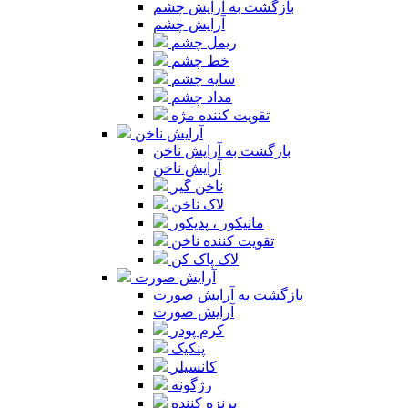
بازگشت به آرایش چشم
آرایش چشم
ریمل چشم
خط چشم
سایه چشم
مداد چشم
تقویت کننده مژه
آرایش ناخن
بازگشت به آرایش ناخن
آرایش ناخن
ناخن گیر
لاک ناخن
مانیکور ، پدیکور
تقویت کننده ناخن
لاک پاک کن
آرایش صورت
بازگشت به آرایش صورت
آرایش صورت
کرم پودر
پنکیک
کانسیلر
رژگونه
برنزه کننده