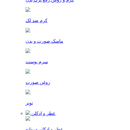
کرم ضد لک
ماسک صورت و بدن
سرم پوست
روغن صورت
تونر
عطر و ادکلن
عطر و ادکلن مردانه