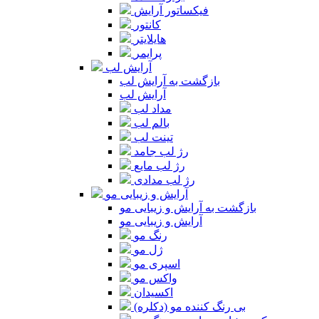
فیکساتور آرایش
کانتور
هایلایتر
پرایمر
آرایش لب
بازگشت به آرایش لب
آرایش لب
مداد لب
بالم لب
تینت لب
رژ لب جامد
رژ لب مایع
رژ لب مدادی
آرایش و زیبایی مو
بازگشت به آرایش و زیبایی مو
آرایش و زیبایی مو
رنگ مو
ژل مو
اسپری مو
واکس مو
اکسیدان
بی رنگ کننده مو (دکلره)