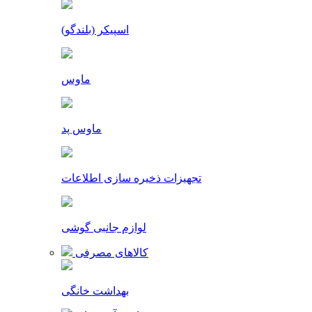
اسپیکر (بلندگو)
ماوس
ماوس پد
تجهیزات ذخیره سازی اطلاعات
لوازم جانبی گوشی
کالاهای مصرفی
بهداشت خانگی