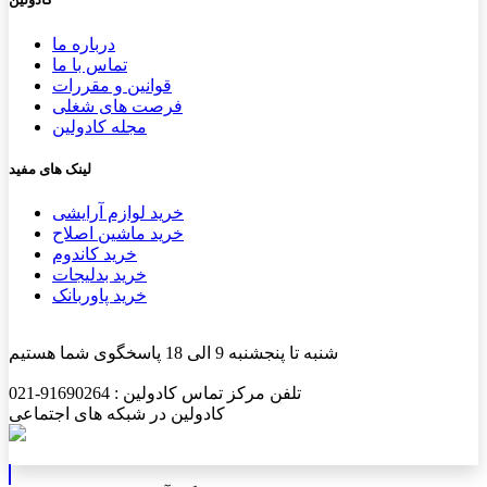
درباره ما
تماس با ما
قوانین و مقررات
فرصت های شغلی
مجله کادولین
لینک های مفید
خرید لوازم آرایشی
خرید ماشین اصلاح
خرید کاندوم
خرید بدلیجات
خرید پاوربانک
شنبه تا پنجشنبه 9 الی 18 پاسخگوی شما هستیم
تلفن مرکز تماس کادولین : 91690264-021
کادولین در شبکه های اجتماعی