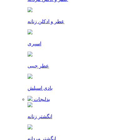
عطر و ادکلن زنانه
اسپری
عطر جیبی
بادی اسپلش
بدلیجات
انگشتر زنانه
انگشتر مردانه