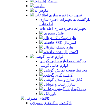
اسپیکر (بلندگو)
ماوس
ماوس پد
تجهیزات ذخیره سازی اطلاعات
بازگشت به تجهیزات ذخیره سازی
اطلاعات
تجهیزات ذخیره سازی اطلاعات
فلش مموری
هارد دیسک اکسترنال
حافظه SSD اینترنتال
هارد دیسک اینترنال
حافظه SSD اکسترنال
لوازم جانبی گوشی
بازگشت به لوازم جانبی گوشی
لوازم جانبی گوشی
محافظ صفحه نمایش گوشی
کیف و کاور گوشی
کابل شارژ و مبدل گوشی
شارژر تبلت و موبایل
پایه نگهدارنده گوشی و تبلت
پاوربانک
کالاهای مصرفی
بازگشت به کالاهای مصرفی