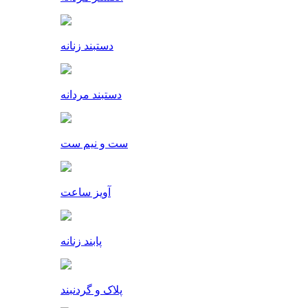
دستبند زنانه
دستبند مردانه
ست و نیم ست
آویز ساعت
پابند زنانه
پلاک و گردنبند