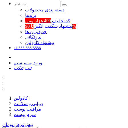
دسته بندی محصولات
برند‌ها
کد تخفیف
400 هزارتومن
تا 90%
پیشنهاد شگفت انگیز
جدیدترین ها
انبارتکانی
پیشنهاد کادولین
+1 555-555-5556
ورود به سیستم
ثبت تیکت
:
:
:
کادولین
زیبایی و سلامت
مراقبت پوست
سرم پوست
پیش‌فرض
تومان