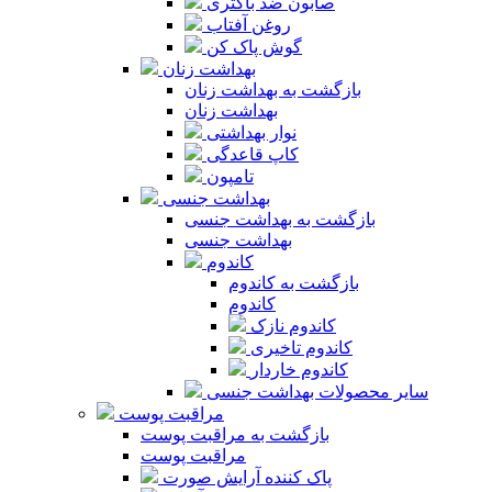
صابون ضد باکتری
روغن آفتاب
گوش پاک کن
بهداشت زنان
بازگشت به بهداشت زنان
بهداشت زنان
نوار بهداشتی
کاپ قاعدگی
تامپون
بهداشت جنسی
بازگشت به بهداشت جنسی
بهداشت جنسی
کاندوم
بازگشت به کاندوم
کاندوم
کاندوم نازک
کاندوم تاخیری
کاندوم خاردار
سایر محصولات بهداشت جنسی
مراقبت پوست
بازگشت به مراقبت پوست
مراقبت پوست
پاک کننده آرایش صورت