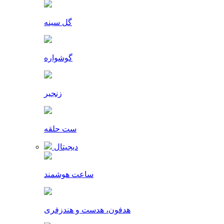
گل سینه
گوشواره
زنجیر
ست حلقه
دیجیتال
ساعت هوشمند
هدفون، هدست و هندزفری