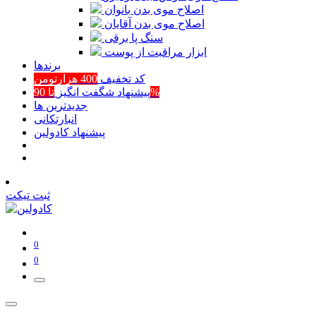
اصلاح موی بدن بانوان
اصلاح موی بدن آقایان
سنگ پا برقی
ابزار مراقبت از پوست
برند‌ها
کد تخفیف
400 هزارتومن
تا 90%
پیشنهاد شگفت انگیز
جدیدترین ها
انبارتکانی
پیشنهاد کادولین
ثبت تیکت
0
0