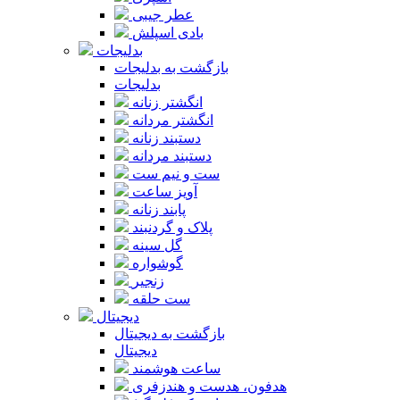
عطر جیبی
بادی اسپلش
بدلیجات
بازگشت به بدلیجات
بدلیجات
انگشتر زنانه
انگشتر مردانه
دستبند زنانه
دستبند مردانه
ست و نیم ست
آویز ساعت
پابند زنانه
پلاک و گردنبند
گل سینه
گوشواره
زنجیر
ست حلقه
دیجیتال
بازگشت به دیجیتال
دیجیتال
ساعت هوشمند
هدفون، هدست و هندزفری