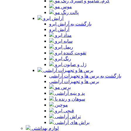
کرم، شامپو و اسپری رنگ مو
موس مو
پالت رنگ مو
آرایش ابرو
بازگشت به آرایش ابرو
آرایش ابرو
مداد ابرو
سایه ابرو
ریمل ابرو
تقویت کننده ابرو
رنگ ابرو
ژل و صابون ابرو
برس ها و تجهیزات آرایشی
بازگشت به برس ها و تجهیزات آرایشی
برس ها و تجهیزات آرایشی
برس مو
پد و پنبه آرایشی
سوهان و رنده پا
موچین
قیچی ابرو
تراش آرایشی
براش های آرایشی
لوازم بهداشتی