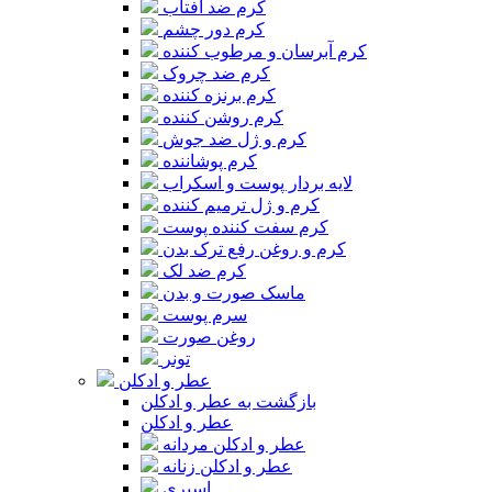
کرم ضد آفتاب
کرم دور چشم
کرم آبرسان و مرطوب کننده
کرم ضد چروک
کرم برنزه کننده
کرم روشن کننده
کرم و ژل ضد جوش
کرم پوشاننده
لایه بردار پوست و اسکراب
کرم و ژل ترمیم کننده
کرم سفت کننده پوست
کرم و روغن رفع ترک بدن
کرم ضد لک
ماسک صورت و بدن
سرم پوست
روغن صورت
تونر
عطر و ادکلن
بازگشت به عطر و ادکلن
عطر و ادکلن
عطر و ادکلن مردانه
عطر و ادکلن زنانه
اسپری