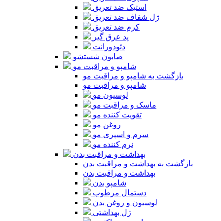
استیک ضد تعریق
ژل شفاف ضد تعریق
کرم ضد تعریق
پد عرق گیر
دئودورانت
صابون شستشو
شامپو و مراقبت مو
بازگشت به شامپو و مراقبت مو
شامپو و مراقبت مو
لوسیون مو
ماسک و مراقبت مو
تقویت کننده مو
روغن مو
سرم و اسپری مو
نرم کننده مو
بهداشت و مراقبت بدن
بازگشت به بهداشت و مراقبت بدن
بهداشت و مراقبت بدن
شامپو بدن
دستمال مرطوب
لوسیون و روغن بدن
ژل بهداشتی