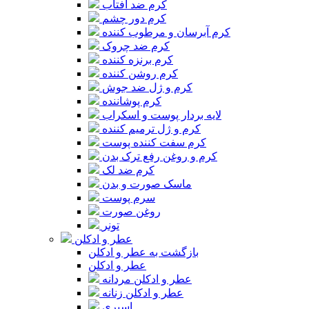
کرم ضد آفتاب
کرم دور چشم
کرم آبرسان و مرطوب کننده
کرم ضد چروک
کرم برنزه کننده
کرم روشن کننده
کرم و ژل ضد جوش
کرم پوشاننده
لایه بردار پوست و اسکراب
کرم و ژل ترمیم کننده
کرم سفت کننده پوست
کرم و روغن رفع ترک بدن
کرم ضد لک
ماسک صورت و بدن
سرم پوست
روغن صورت
تونر
عطر و ادکلن
بازگشت به عطر و ادکلن
عطر و ادکلن
عطر و ادکلن مردانه
عطر و ادکلن زنانه
اسپری