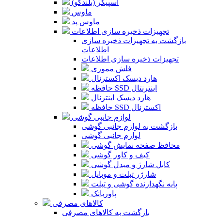
اسپیکر (بلندگو)
ماوس
ماوس پد
تجهیزات ذخیره سازی اطلاعات
بازگشت به تجهیزات ذخیره سازی
اطلاعات
تجهیزات ذخیره سازی اطلاعات
فلش مموری
هارد دیسک اکسترنال
حافظه SSD اینترنتال
هارد دیسک اینترنال
حافظه SSD اکسترنال
لوازم جانبی گوشی
بازگشت به لوازم جانبی گوشی
لوازم جانبی گوشی
محافظ صفحه نمایش گوشی
کیف و کاور گوشی
کابل شارژ و مبدل گوشی
شارژر تبلت و موبایل
پایه نگهدارنده گوشی و تبلت
پاوربانک
کالاهای مصرفی
بازگشت به کالاهای مصرفی