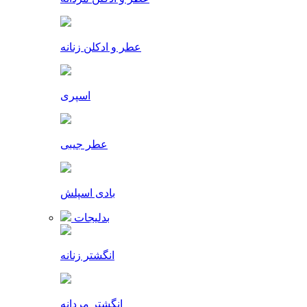
عطر و ادکلن زنانه
اسپری
عطر جیبی
بادی اسپلش
بدلیجات
انگشتر زنانه
انگشتر مردانه