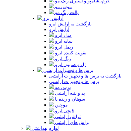
کرم، شامپو و اسپری رنگ مو
موس مو
پالت رنگ مو
آرایش ابرو
بازگشت به آرایش ابرو
آرایش ابرو
مداد ابرو
سایه ابرو
ریمل ابرو
تقویت کننده ابرو
رنگ ابرو
ژل و صابون ابرو
برس ها و تجهیزات آرایشی
بازگشت به برس ها و تجهیزات آرایشی
برس ها و تجهیزات آرایشی
برس مو
پد و پنبه آرایشی
سوهان و رنده پا
موچین
قیچی ابرو
تراش آرایشی
براش های آرایشی
لوازم بهداشتی