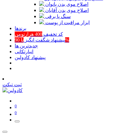
اصلاح موی بدن بانوان
اصلاح موی بدن آقایان
سنگ پا برقی
ابزار مراقبت از پوست
برند‌ها
کد تخفیف
400 هزارتومن
تا 90%
پیشنهاد شگفت انگیز
جدیدترین ها
انبارتکانی
پیشنهاد کادولین
ثبت تیکت
0
0