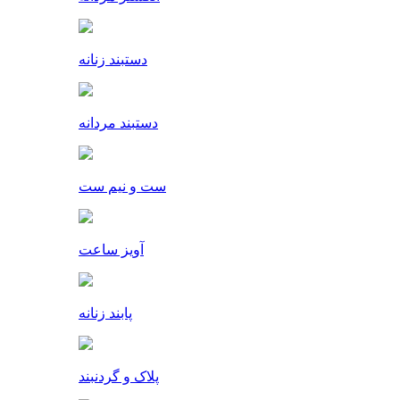
دستبند زنانه
دستبند مردانه
ست و نیم ست
آویز ساعت
پابند زنانه
پلاک و گردنبند