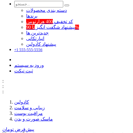
دسته بندی محصولات
برند‌ها
کد تخفیف
400 هزارتومن
تا 90%
پیشنهاد شگفت انگیز
جدیدترین ها
انبارتکانی
پیشنهاد کادولین
+1 555-555-5556
ورود به سیستم
ثبت تیکت
:
:
:
کادولین
زیبایی و سلامت
مراقبت پوست
ماسک صورت و بدن
پیش‌فرض
تومان