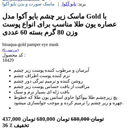
برند:
بایو آکوا
|
ماسک صورت و بدن
بایو آکوا
ماسک زیر چشم بایو آکوا مدل Gold با
عصاره یون طلا مناسب برای انواع پوست
وزن 80 گرم بسته 60 عددی
bioaqua-gold pamper eye mask
(0 بررسی)
کد محصول :
18429
آبرسان و مرطوب کننده پوست زیر چشم
نرم کننده پوست اطراف چشم
روشن کننده و ترمیم تیرگی دور چشم
مراقبت از بافت حساس پوست زیر چشم
بافت ژله ای بسیار نرم و سبک
پچ زیرچشم طلا بیوآکوا حاوی اسانس یون طلا که خطوط
چهره و زیر چشم را ترمیم کرده و موجب جوانسازی میشود.
تومان
680,000
تومان
680,000
تومان
437,000
٪ تخفیف
36