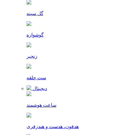
گل سینه
گوشواره
زنجیر
ست حلقه
دیجیتال
ساعت هوشمند
هدفون، هدست و هندزفری