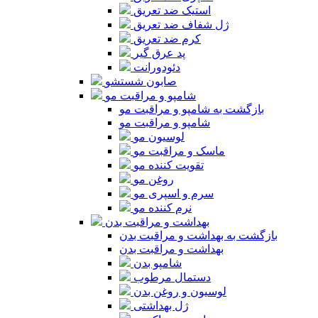
استیک ضد تعریق
ژل شفاف ضد تعریق
کرم ضد تعریق
پد عرق گیر
دئودورانت
صابون شستشو
شامپو و مراقبت مو
بازگشت به شامپو و مراقبت مو
شامپو و مراقبت مو
لوسیون مو
ماسک و مراقبت مو
تقویت کننده مو
روغن مو
سرم و اسپری مو
نرم کننده مو
بهداشت و مراقبت بدن
بازگشت به بهداشت و مراقبت بدن
بهداشت و مراقبت بدن
شامپو بدن
دستمال مرطوب
لوسیون و روغن بدن
ژل بهداشتی