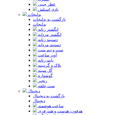
عطر جیبی
بادی اسپلش
بدلیجات
بازگشت به بدلیجات
بدلیجات
انگشتر زنانه
انگشتر مردانه
دستبند زنانه
دستبند مردانه
ست و نیم ست
آویز ساعت
پابند زنانه
پلاک و گردنبند
گل سینه
گوشواره
زنجیر
ست حلقه
دیجیتال
بازگشت به دیجیتال
دیجیتال
ساعت هوشمند
هدفون، هدست و هندزفری