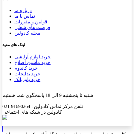
درباره ما
تماس با ما
قوانین و مقررات
فرصت های شغلی
مجله کادولین
لینک های مفید
خرید لوازم آرایشی
خرید ماشین اصلاح
خرید کاندوم
خرید بدلیجات
خرید پاوربانک
شنبه تا پنجشنبه 9 الی 18 پاسخگوی شما هستیم
تلفن مرکز تماس کادولین : 91690264-021
کادولین در شبکه های اجتماعی