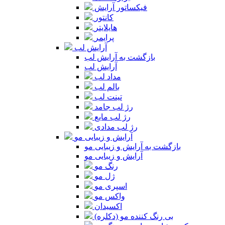
فیکساتور آرایش
کانتور
هایلایتر
پرایمر
آرایش لب
بازگشت به آرایش لب
آرایش لب
مداد لب
بالم لب
تینت لب
رژ لب جامد
رژ لب مایع
رژ لب مدادی
آرایش و زیبایی مو
بازگشت به آرایش و زیبایی مو
آرایش و زیبایی مو
رنگ مو
ژل مو
اسپری مو
واکس مو
اکسیدان
بی رنگ کننده مو (دکلره)