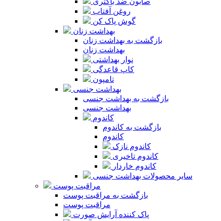
صابون ضد باکتری
روغن آفتاب
گوش پاک کن
بهداشت زنان
بازگشت به بهداشت زنان
بهداشت زنان
نوار بهداشتی
کاپ قاعدگی
تامپون
بهداشت جنسی
بازگشت به بهداشت جنسی
بهداشت جنسی
کاندوم
بازگشت به کاندوم
کاندوم
کاندوم نازک
کاندوم تاخیری
کاندوم خاردار
سایر محصولات بهداشت جنسی
مراقبت پوست
بازگشت به مراقبت پوست
مراقبت پوست
پاک کننده آرایش صورت