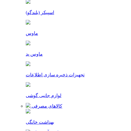
اسپیکر (بلندگو)
ماوس
ماوس پد
تجهیزات ذخیره سازی اطلاعات
لوازم جانبی گوشی
کالاهای مصرفی
بهداشت خانگی