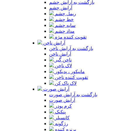
بازگشت به آرایش چشم
آرایش چشم
ریمل چشم
خط چشم
سایه چشم
مداد چشم
تقویت کننده مژه
آرایش ناخن
بازگشت به آرایش ناخن
آرایش ناخن
ناخن گیر
لاک ناخن
مانیکور ، پدیکور
تقویت کننده ناخن
لاک پاک کن
آرایش صورت
بازگشت به آرایش صورت
آرایش صورت
کرم پودر
پنکیک
کانسیلر
رژگونه
برنزه کننده