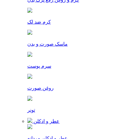
کرم ضد لک
ماسک صورت و بدن
سرم پوست
روغن صورت
تونر
عطر و ادکلن
عطر و ادکلن مردانه