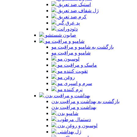
استیک ضد تعریق
ژل شفاف ضد تعریق
کرم ضد تعریق
پد عرق گیر
دئودورانت
صابون شستشو
شامپو و مراقبت مو
بازگشت به شامپو و مراقبت مو
شامپو و مراقبت مو
لوسیون مو
ماسک و مراقبت مو
تقویت کننده مو
روغن مو
سرم و اسپری مو
نرم کننده مو
بهداشت و مراقبت بدن
بازگشت به بهداشت و مراقبت بدن
بهداشت و مراقبت بدن
شامپو بدن
دستمال مرطوب
لوسیون و روغن بدن
ژل بهداشتی