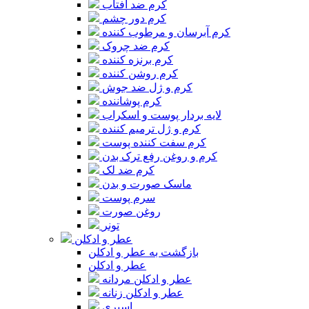
کرم ضد آفتاب
کرم دور چشم
کرم آبرسان و مرطوب کننده
کرم ضد چروک
کرم برنزه کننده
کرم روشن کننده
کرم و ژل ضد جوش
کرم پوشاننده
لایه بردار پوست و اسکراب
کرم و ژل ترمیم کننده
کرم سفت کننده پوست
کرم و روغن رفع ترک بدن
کرم ضد لک
ماسک صورت و بدن
سرم پوست
روغن صورت
تونر
عطر و ادکلن
بازگشت به عطر و ادکلن
عطر و ادکلن
عطر و ادکلن مردانه
عطر و ادکلن زنانه
اسپری