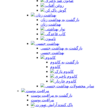
صابون ضد باکتری
روغن آفتاب
گوش پاک کن
بهداشت زنان
بازگشت به بهداشت زنان
بهداشت زنان
نوار بهداشتی
کاپ قاعدگی
تامپون
بهداشت جنسی
بازگشت به بهداشت جنسی
بهداشت جنسی
کاندوم
بازگشت به کاندوم
کاندوم
کاندوم نازک
کاندوم تاخیری
کاندوم خاردار
سایر محصولات بهداشت جنسی
مراقبت پوست
بازگشت به مراقبت پوست
مراقبت پوست
پاک کننده آرایش صورت