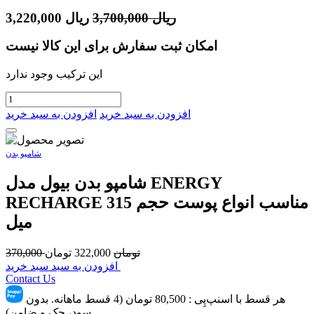
ریال
3,700,000
ریال
3,220,000
امکان ثبت سفارش برای این کالا نیست
این ترکیب وجود ندارد
افزودن به سبد خرید
افزودن به سبد خرید
شامپو بدن
شامپو بدن بیول مدل ENERGY
RECHARGE مناسب انواع پوست حجم 315
میل
تومان
322,000
تومان
370,000
افزودن به سبد سبد خرید
Contact Us
هر قسط با اسنپ‌پِی :
80,500
تومان (4 قسط ماهانه. بدون
سود، چک و ضامن)