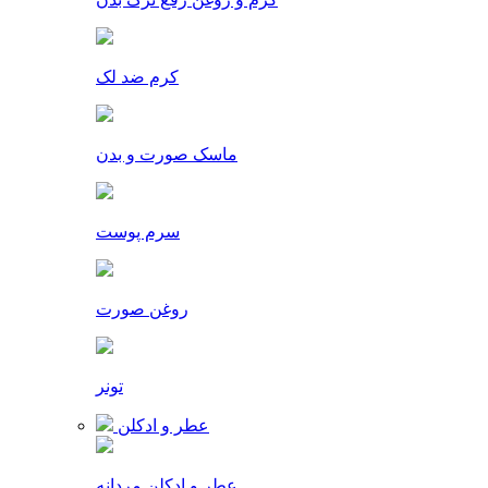
کرم ضد لک
ماسک صورت و بدن
سرم پوست
روغن صورت
تونر
عطر و ادکلن
عطر و ادکلن مردانه