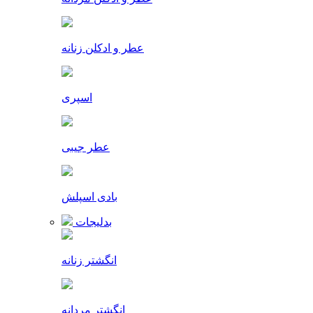
عطر و ادکلن زنانه
اسپری
عطر جیبی
بادی اسپلش
بدلیجات
انگشتر زنانه
انگشتر مردانه