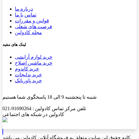
درباره ما
تماس با ما
قوانین و مقررات
فرصت های شغلی
مجله کادولین
لینک های مفید
خرید لوازم آرایشی
خرید ماشین اصلاح
خرید کاندوم
خرید بدلیجات
خرید پاوربانک
شنبه تا پنجشنبه 9 الی 18 پاسخگوی شما هستیم
تلفن مرکز تماس کادولین : 91690264-021
کادولین در شبکه های اجتماعی
کلیه حقوق این سایت متعلق به فروشگاه آنلاین کادولین می باشد.