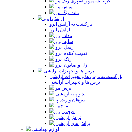
کرم، شامپو و اسپری رنگ مو
موس مو
پالت رنگ مو
آرایش ابرو
بازگشت به آرایش ابرو
آرایش ابرو
مداد ابرو
سایه ابرو
ریمل ابرو
تقویت کننده ابرو
رنگ ابرو
ژل و صابون ابرو
برس ها و تجهیزات آرایشی
بازگشت به برس ها و تجهیزات آرایشی
برس ها و تجهیزات آرایشی
برس مو
پد و پنبه آرایشی
سوهان و رنده پا
موچین
قیچی ابرو
تراش آرایشی
براش های آرایشی
لوازم بهداشتی