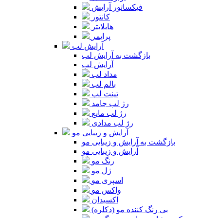
فیکساتور آرایش
کانتور
هایلایتر
پرایمر
آرایش لب
بازگشت به آرایش لب
آرایش لب
مداد لب
بالم لب
تینت لب
رژ لب جامد
رژ لب مایع
رژ لب مدادی
آرایش و زیبایی مو
بازگشت به آرایش و زیبایی مو
آرایش و زیبایی مو
رنگ مو
ژل مو
اسپری مو
واکس مو
اکسیدان
بی رنگ کننده مو (دکلره)