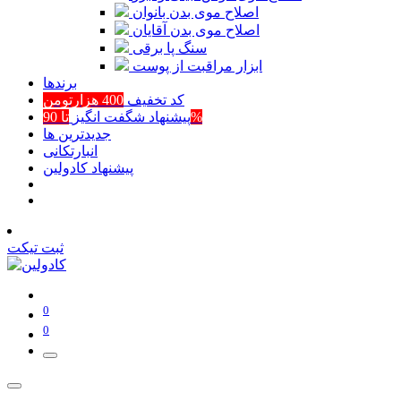
اصلاح موی بدن بانوان
اصلاح موی بدن آقایان
سنگ پا برقی
ابزار مراقبت از پوست
برند‌ها
کد تخفیف
400 هزارتومن
تا 90%
پیشنهاد شگفت انگیز
جدیدترین ها
انبارتکانی
پیشنهاد کادولین
ثبت تیکت
0
0