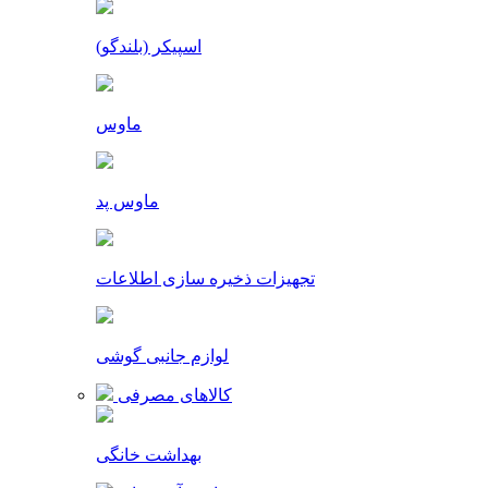
اسپیکر (بلندگو)
ماوس
ماوس پد
تجهیزات ذخیره سازی اطلاعات
لوازم جانبی گوشی
کالاهای مصرفی
بهداشت خانگی