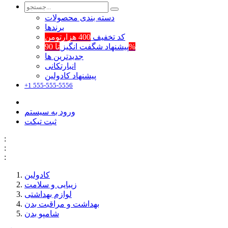
دسته بندی محصولات
برند‌ها
کد تخفیف
400 هزارتومن
تا 90%
پیشنهاد شگفت انگیز
جدیدترین ها
انبارتکانی
پیشنهاد کادولین
+1 555-555-5556
ورود به سیستم
ثبت تیکت
:
:
:
کادولین
زیبایی و سلامت
لوازم بهداشتی
بهداشت و مراقبت بدن
شامپو بدن