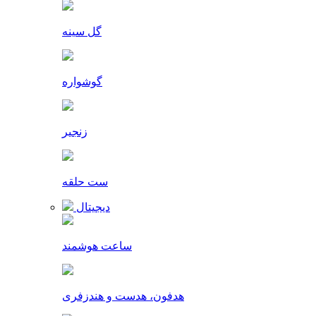
گل سینه
گوشواره
زنجیر
ست حلقه
دیجیتال
ساعت هوشمند
هدفون، هدست و هندزفری