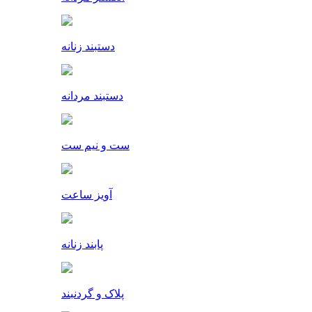
دستبند زنانه
دستبند مردانه
ست و نیم ست
آویز ساعت
پابند زنانه
پلاک و گردنبند