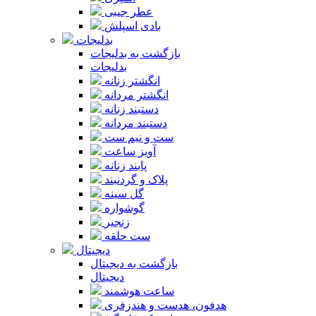
عطر جیبی
بادی اسپلش
بدلیجات
بازگشت به بدلیجات
بدلیجات
انگشتر زنانه
انگشتر مردانه
دستبند زنانه
دستبند مردانه
ست و نیم ست
آویز ساعت
پابند زنانه
پلاک و گردنبند
گل سینه
گوشواره
زنجیر
ست حلقه
دیجیتال
بازگشت به دیجیتال
دیجیتال
ساعت هوشمند
هدفون، هدست و هندزفری