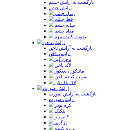
بازگشت به آرایش چشم
آرایش چشم
ریمل چشم
خط چشم
سایه چشم
مداد چشم
تقویت کننده مژه
آرایش ناخن
بازگشت به آرایش ناخن
آرایش ناخن
ناخن گیر
لاک ناخن
مانیکور ، پدیکور
تقویت کننده ناخن
لاک پاک کن
آرایش صورت
بازگشت به آرایش صورت
آرایش صورت
کرم پودر
پنکیک
کانسیلر
رژگونه
برنزه کننده