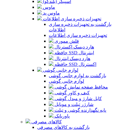
اسپیکر (بلندگو)
ماوس
ماوس پد
تجهیزات ذخیره سازی اطلاعات
بازگشت به تجهیزات ذخیره سازی
اطلاعات
تجهیزات ذخیره سازی اطلاعات
فلش مموری
هارد دیسک اکسترنال
حافظه SSD اینترنتال
هارد دیسک اینترنال
حافظه SSD اکسترنال
لوازم جانبی گوشی
بازگشت به لوازم جانبی گوشی
لوازم جانبی گوشی
محافظ صفحه نمایش گوشی
کیف و کاور گوشی
کابل شارژ و مبدل گوشی
شارژر تبلت و موبایل
پایه نگهدارنده گوشی و تبلت
پاوربانک
کالاهای مصرفی
بازگشت به کالاهای مصرفی