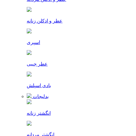
عطر و ادکلن زنانه
اسپری
عطر جیبی
بادی اسپلش
بدلیجات
انگشتر زنانه
انگشتر مردانه