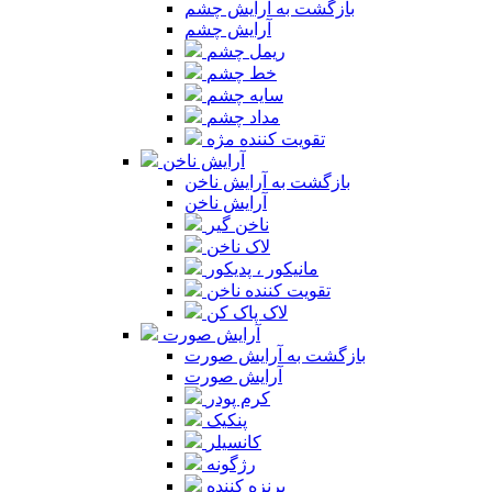
بازگشت به آرایش چشم
آرایش چشم
ریمل چشم
خط چشم
سایه چشم
مداد چشم
تقویت کننده مژه
آرایش ناخن
بازگشت به آرایش ناخن
آرایش ناخن
ناخن گیر
لاک ناخن
مانیکور ، پدیکور
تقویت کننده ناخن
لاک پاک کن
آرایش صورت
بازگشت به آرایش صورت
آرایش صورت
کرم پودر
پنکیک
کانسیلر
رژگونه
برنزه کننده