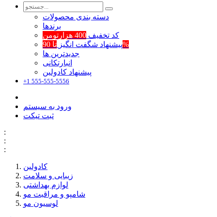
دسته بندی محصولات
برند‌ها
کد تخفیف
400 هزارتومن
تا 90%
پیشنهاد شگفت انگیز
جدیدترین ها
انبارتکانی
پیشنهاد کادولین
+1 555-555-5556
ورود به سیستم
ثبت تیکت
:
:
:
کادولین
زیبایی و سلامت
لوازم بهداشتی
شامپو و مراقبت مو
لوسیون مو