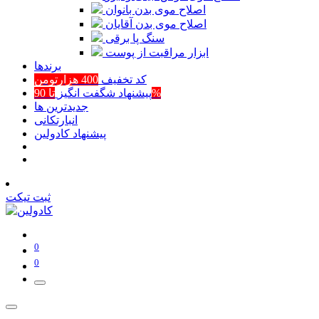
اصلاح موی بدن بانوان
اصلاح موی بدن آقایان
سنگ پا برقی
ابزار مراقبت از پوست
برند‌ها
کد تخفیف
400 هزارتومن
تا 90%
پیشنهاد شگفت انگیز
جدیدترین ها
انبارتکانی
پیشنهاد کادولین
ثبت تیکت
0
0