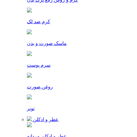
کرم ضد لک
ماسک صورت و بدن
سرم پوست
روغن صورت
تونر
عطر و ادکلن
عطر و ادکلن مردانه