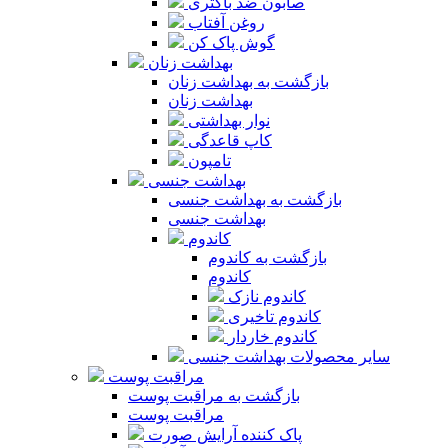
صابون ضد باکتری
روغن آفتاب
گوش پاک کن
بهداشت زنان
بازگشت به بهداشت زنان
بهداشت زنان
نوار بهداشتی
کاپ قاعدگی
تامپون
بهداشت جنسی
بازگشت به بهداشت جنسی
بهداشت جنسی
کاندوم
بازگشت به کاندوم
کاندوم
کاندوم نازک
کاندوم تاخیری
کاندوم خاردار
سایر محصولات بهداشت جنسی
مراقبت پوست
بازگشت به مراقبت پوست
مراقبت پوست
پاک کننده آرایش صورت