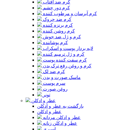
کرم ضد آفتاب
کرم دور چشم
کرم آبرسان و مرطوب کننده
کرم ضد چروک
کرم برنزه کننده
کرم روشن کننده
کرم و ژل ضد جوش
کرم پوشاننده
لایه بردار پوست و اسکراب
کرم و ژل ترمیم کننده
کرم سفت کننده پوست
کرم و روغن رفع ترک بدن
کرم ضد لک
ماسک صورت و بدن
سرم پوست
روغن صورت
تونر
عطر و ادکلن
بازگشت به عطر و ادکلن
عطر و ادکلن
عطر و ادکلن مردانه
عطر و ادکلن زنانه
اسپری