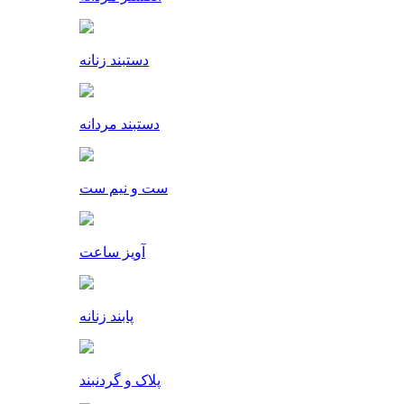
دستبند زنانه
دستبند مردانه
ست و نیم ست
آویز ساعت
پابند زنانه
پلاک و گردنبند