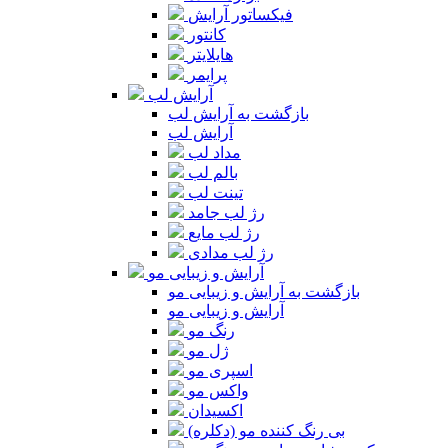
فیکساتور آرایش
کانتور
هایلایتر
پرایمر
آرایش لب
بازگشت به آرایش لب
آرایش لب
مداد لب
بالم لب
تینت لب
رژ لب جامد
رژ لب مایع
رژ لب مدادی
آرایش و زیبایی مو
بازگشت به آرایش و زیبایی مو
آرایش و زیبایی مو
رنگ مو
ژل مو
اسپری مو
واکس مو
اکسیدان
بی رنگ کننده مو (دکلره)