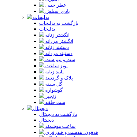
عطر جیبی
بادی اسپلش
بدلیجات
بازگشت به بدلیجات
بدلیجات
انگشتر زنانه
انگشتر مردانه
دستبند زنانه
دستبند مردانه
ست و نیم ست
آویز ساعت
پابند زنانه
پلاک و گردنبند
گل سینه
گوشواره
زنجیر
ست حلقه
دیجیتال
بازگشت به دیجیتال
دیجیتال
ساعت هوشمند
هدفون، هدست و هندزفری