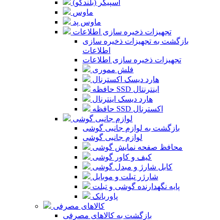
اسپیکر (بلندگو)
ماوس
ماوس پد
تجهیزات ذخیره سازی اطلاعات
بازگشت به تجهیزات ذخیره سازی
اطلاعات
تجهیزات ذخیره سازی اطلاعات
فلش مموری
هارد دیسک اکسترنال
حافظه SSD اینترنتال
هارد دیسک اینترنال
حافظه SSD اکسترنال
لوازم جانبی گوشی
بازگشت به لوازم جانبی گوشی
لوازم جانبی گوشی
محافظ صفحه نمایش گوشی
کیف و کاور گوشی
کابل شارژ و مبدل گوشی
شارژر تبلت و موبایل
پایه نگهدارنده گوشی و تبلت
پاوربانک
کالاهای مصرفی
بازگشت به کالاهای مصرفی