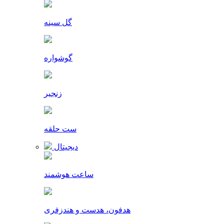
گل سینه
گوشواره
زنجیر
ست حلقه
دیجیتال
ساعت هوشمند
هدفون، هدست و هندزفری