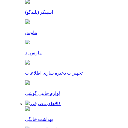
اسپیکر (بلندگو)
ماوس
ماوس پد
تجهیزات ذخیره سازی اطلاعات
لوازم جانبی گوشی
کالاهای مصرفی
بهداشت خانگی