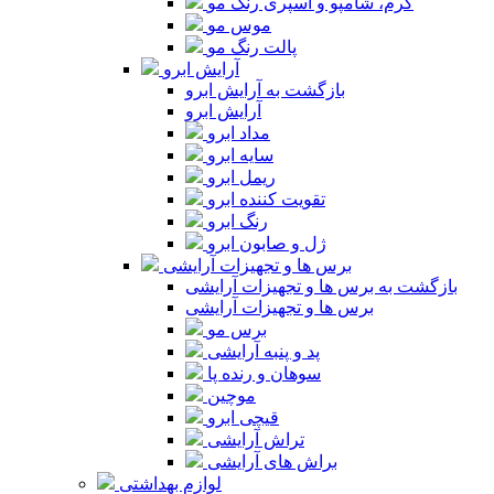
کرم، شامپو و اسپری رنگ مو
موس مو
پالت رنگ مو
آرایش ابرو
بازگشت به آرایش ابرو
آرایش ابرو
مداد ابرو
سایه ابرو
ریمل ابرو
تقویت کننده ابرو
رنگ ابرو
ژل و صابون ابرو
برس ها و تجهیزات آرایشی
بازگشت به برس ها و تجهیزات آرایشی
برس ها و تجهیزات آرایشی
برس مو
پد و پنبه آرایشی
سوهان و رنده پا
موچین
قیچی ابرو
تراش آرایشی
براش های آرایشی
لوازم بهداشتی