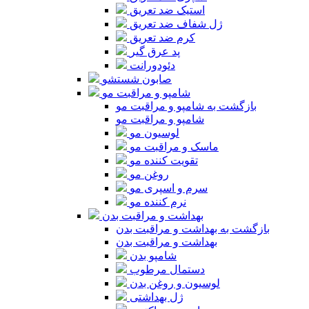
استیک ضد تعریق
ژل شفاف ضد تعریق
کرم ضد تعریق
پد عرق گیر
دئودورانت
صابون شستشو
شامپو و مراقبت مو
بازگشت به شامپو و مراقبت مو
شامپو و مراقبت مو
لوسیون مو
ماسک و مراقبت مو
تقویت کننده مو
روغن مو
سرم و اسپری مو
نرم کننده مو
بهداشت و مراقبت بدن
بازگشت به بهداشت و مراقبت بدن
بهداشت و مراقبت بدن
شامپو بدن
دستمال مرطوب
لوسیون و روغن بدن
ژل بهداشتی