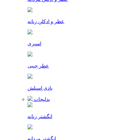
عطر و ادکلن زنانه
اسپری
عطر جیبی
بادی اسپلش
بدلیجات
انگشتر زنانه
انگشتر مردانه