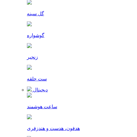
گل سینه
گوشواره
زنجیر
ست حلقه
دیجیتال
ساعت هوشمند
هدفون، هدست و هندزفری