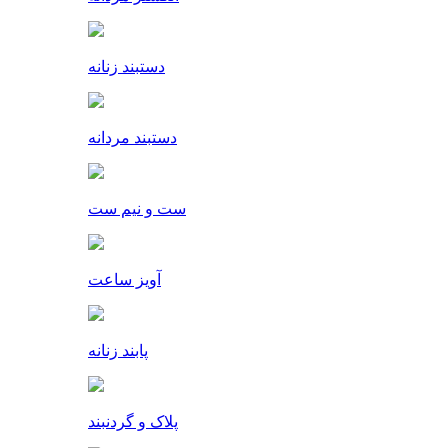
دستبند زنانه
دستبند مردانه
ست و نیم ست
آویز ساعت
پابند زنانه
پلاک و گردنبند