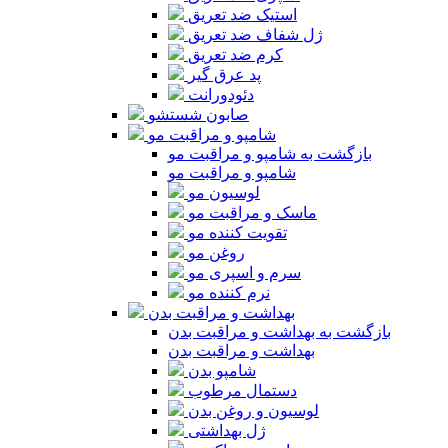
استیک ضد تعریق
ژل شفاف ضد تعریق
کرم ضد تعریق
پد عرق گیر
دئودورانت
صابون شستشو
شامپو و مراقبت مو
بازگشت به شامپو و مراقبت مو
شامپو و مراقبت مو
لوسیون مو
ماسک و مراقبت مو
تقویت کننده مو
روغن مو
سرم و اسپری مو
نرم کننده مو
بهداشت و مراقبت بدن
بازگشت به بهداشت و مراقبت بدن
بهداشت و مراقبت بدن
شامپو بدن
دستمال مرطوب
لوسیون و روغن بدن
ژل بهداشتی