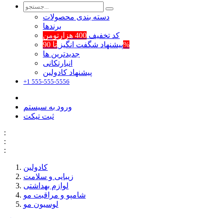
دسته بندی محصولات
برند‌ها
کد تخفیف
400 هزارتومن
تا 90%
پیشنهاد شگفت انگیز
جدیدترین ها
انبارتکانی
پیشنهاد کادولین
+1 555-555-5556
ورود به سیستم
ثبت تیکت
:
:
:
کادولین
زیبایی و سلامت
لوازم بهداشتی
شامپو و مراقبت مو
لوسیون مو