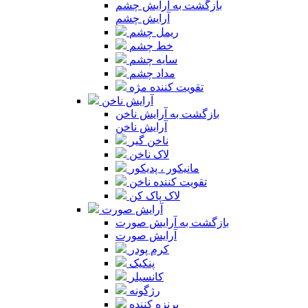
بازگشت به آرایش چشم
آرایش چشم
ریمل چشم
خط چشم
سایه چشم
مداد چشم
تقویت کننده مژه
آرایش ناخن
بازگشت به آرایش ناخن
آرایش ناخن
ناخن گیر
لاک ناخن
مانیکور ، پدیکور
تقویت کننده ناخن
لاک پاک کن
آرایش صورت
بازگشت به آرایش صورت
آرایش صورت
کرم پودر
پنکیک
کانسیلر
رژگونه
برنزه کننده