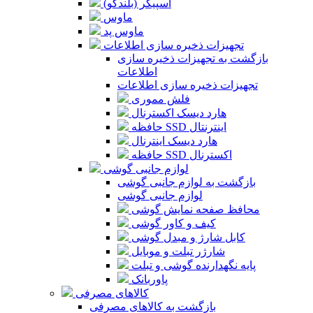
اسپیکر (بلندگو)
ماوس
ماوس پد
تجهیزات ذخیره سازی اطلاعات
بازگشت به تجهیزات ذخیره سازی
اطلاعات
تجهیزات ذخیره سازی اطلاعات
فلش مموری
هارد دیسک اکسترنال
حافظه SSD اینترنتال
هارد دیسک اینترنال
حافظه SSD اکسترنال
لوازم جانبی گوشی
بازگشت به لوازم جانبی گوشی
لوازم جانبی گوشی
محافظ صفحه نمایش گوشی
کیف و کاور گوشی
کابل شارژ و مبدل گوشی
شارژر تبلت و موبایل
پایه نگهدارنده گوشی و تبلت
پاوربانک
کالاهای مصرفی
بازگشت به کالاهای مصرفی