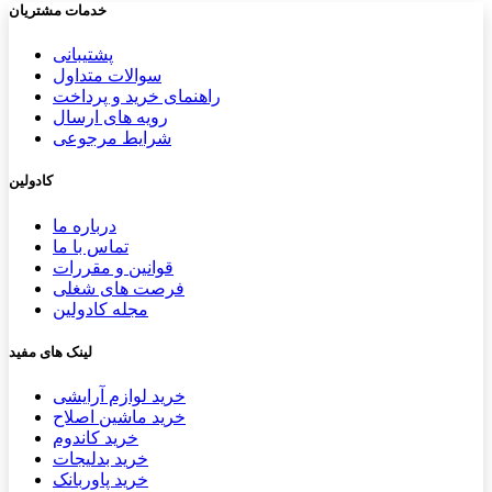
خدمات مشتریان
پشتیب​​
انی
سوالات متداول
راهنمای خرید و پرداخت
رویه های ارسال
شرایط مرجوعی
کادولین
درباره ما
تماس با ما
قوانین و مقررات
فرصت های شغلی
مجله کادولین
لینک های مفید
خرید لوازم آرایشی
خرید ماشین اصلاح
خرید کاندوم
خرید بدلیجات
خرید پاوربانک