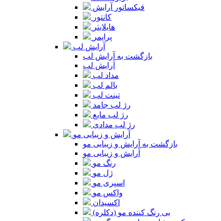
فیکساتور آرایش
کانتور
هایلایتر
پرایمر
آرایش لب
بازگشت به آرایش لب
آرایش لب
مداد لب
بالم لب
تینت لب
رژ لب جامد
رژ لب مایع
رژ لب مدادی
آرایش و زیبایی مو
بازگشت به آرایش و زیبایی مو
آرایش و زیبایی مو
رنگ مو
ژل مو
اسپری مو
واکس مو
اکسیدان
بی رنگ کننده مو (دکلره)