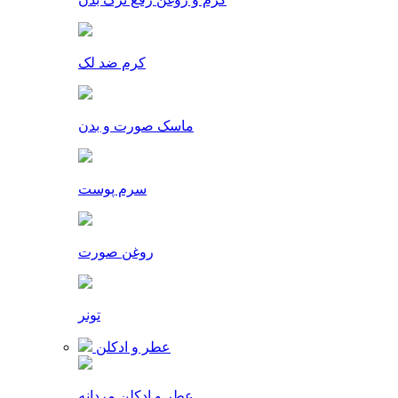
کرم ضد لک
ماسک صورت و بدن
سرم پوست
روغن صورت
تونر
عطر و ادکلن
عطر و ادکلن مردانه