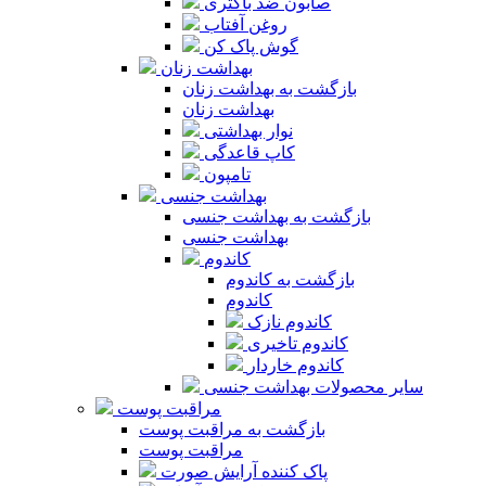
صابون ضد باکتری
روغن آفتاب
گوش پاک کن
بهداشت زنان
بازگشت به بهداشت زنان
بهداشت زنان
نوار بهداشتی
کاپ قاعدگی
تامپون
بهداشت جنسی
بازگشت به بهداشت جنسی
بهداشت جنسی
کاندوم
بازگشت به کاندوم
کاندوم
کاندوم نازک
کاندوم تاخیری
کاندوم خاردار
سایر محصولات بهداشت جنسی
مراقبت پوست
بازگشت به مراقبت پوست
مراقبت پوست
پاک کننده آرایش صورت