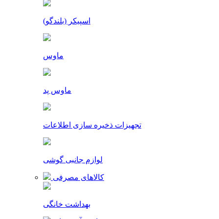
اسپیکر (بلندگو)
ماوس
ماوس پد
تجهیزات ذخیره سازی اطلاعات
لوازم جانبی گوشی
کالاهای مصرفی
بهداشت خانگی