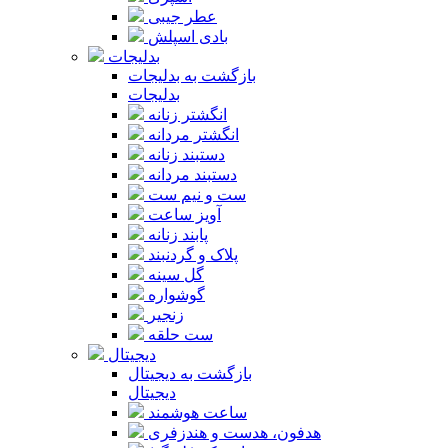
عطر جیبی
بادی اسپلش
بدلیجات
بازگشت به بدلیجات
بدلیجات
انگشتر زنانه
انگشتر مردانه
دستبند زنانه
دستبند مردانه
ست و نیم ست
آویز ساعت
پابند زنانه
پلاک و گردنبند
گل سینه
گوشواره
زنجیر
ست حلقه
دیجیتال
بازگشت به دیجیتال
دیجیتال
ساعت هوشمند
هدفون، هدست و هندزفری