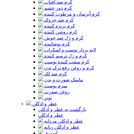
کرم ضد آفتاب
کرم دور چشم
کرم آبرسان و مرطوب کننده
کرم ضد چروک
کرم برنزه کننده
کرم روشن کننده
کرم و ژل ضد جوش
کرم پوشاننده
لایه بردار پوست و اسکراب
کرم و ژل ترمیم کننده
کرم سفت کننده پوست
کرم و روغن رفع ترک بدن
کرم ضد لک
ماسک صورت و بدن
سرم پوست
روغن صورت
تونر
عطر و ادکلن
بازگشت به عطر و ادکلن
عطر و ادکلن
عطر و ادکلن مردانه
عطر و ادکلن زنانه
اسپری