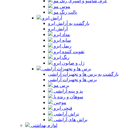
کرم، شامپو و اسپری رنگ مو
موس مو
پالت رنگ مو
آرایش ابرو
بازگشت به آرایش ابرو
آرایش ابرو
مداد ابرو
سایه ابرو
ریمل ابرو
تقویت کننده ابرو
رنگ ابرو
ژل و صابون ابرو
برس ها و تجهیزات آرایشی
بازگشت به برس ها و تجهیزات آرایشی
برس ها و تجهیزات آرایشی
برس مو
پد و پنبه آرایشی
سوهان و رنده پا
موچین
قیچی ابرو
تراش آرایشی
براش های آرایشی
لوازم بهداشتی