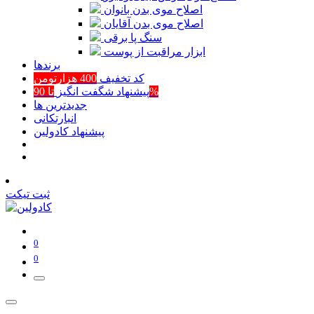
اصلاح موی بدن بانوان
اصلاح موی بدن آقایان
سنگ پا برقی
ابزار مراقبت از پوست
برند‌ها
کد تخفیف
400 هزارتومن
تا 90%
پیشنهاد شگفت انگیز
جدیدترین ها
انبارتکانی
پیشنهاد کادولین
ثبت تیکت
0
0