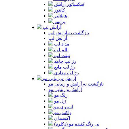
فیکساتور آرایش
کانتور
هایلایتر
پرایمر
آرایش لب
بازگشت به آرایش لب
آرایش لب
مداد لب
بالم لب
تینت لب
رژ لب جامد
رژ لب مایع
رژ لب مدادی
آرایش و زیبایی مو
بازگشت به آرایش و زیبایی مو
آرایش و زیبایی مو
رنگ مو
ژل مو
اسپری مو
واکس مو
اکسیدان
بی رنگ کننده مو (دکلره)