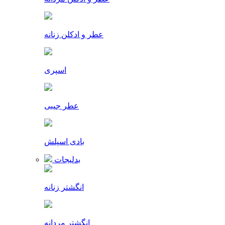
عطر و ادکلن زنانه
اسپری
عطر جیبی
بادی اسپلش
بدلیجات
انگشتر زنانه
انگشتر مردانه