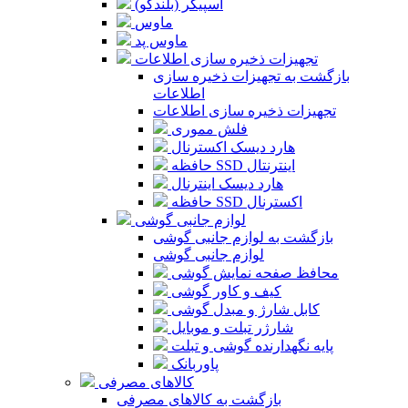
اسپیکر (بلندگو)
ماوس
ماوس پد
تجهیزات ذخیره سازی اطلاعات
بازگشت به تجهیزات ذخیره سازی
اطلاعات
تجهیزات ذخیره سازی اطلاعات
فلش مموری
هارد دیسک اکسترنال
حافظه SSD اینترنتال
هارد دیسک اینترنال
حافظه SSD اکسترنال
لوازم جانبی گوشی
بازگشت به لوازم جانبی گوشی
لوازم جانبی گوشی
محافظ صفحه نمایش گوشی
کیف و کاور گوشی
کابل شارژ و مبدل گوشی
شارژر تبلت و موبایل
پایه نگهدارنده گوشی و تبلت
پاوربانک
کالاهای مصرفی
بازگشت به کالاهای مصرفی