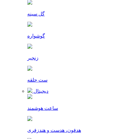
گل سینه
گوشواره
زنجیر
ست حلقه
دیجیتال
ساعت هوشمند
هدفون، هدست و هندزفری