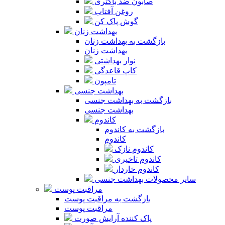
صابون ضد باکتری
روغن آفتاب
گوش پاک کن
بهداشت زنان
بازگشت به بهداشت زنان
بهداشت زنان
نوار بهداشتی
کاپ قاعدگی
تامپون
بهداشت جنسی
بازگشت به بهداشت جنسی
بهداشت جنسی
کاندوم
بازگشت به کاندوم
کاندوم
کاندوم نازک
کاندوم تاخیری
کاندوم خاردار
سایر محصولات بهداشت جنسی
مراقبت پوست
بازگشت به مراقبت پوست
مراقبت پوست
پاک کننده آرایش صورت