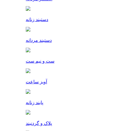
دستبند زنانه
دستبند مردانه
ست و نیم ست
آویز ساعت
پابند زنانه
پلاک و گردنبند