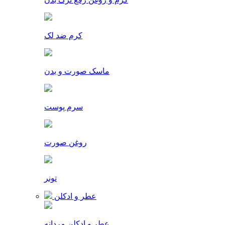
کرم ضد لک
ماسک صورت و بدن
سرم پوست
روغن صورت
تونر
عطر و ادکلن
عطر و ادکلن مردانه