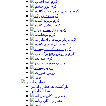
کرم ضد آفتاب
کرم دور چشم
کرم آبرسان و مرطوب کننده
کرم ضد چروک
کرم برنزه کننده
کرم روشن کننده
کرم و ژل ضد جوش
کرم پوشاننده
لایه بردار پوست و اسکراب
کرم و ژل ترمیم کننده
کرم سفت کننده پوست
کرم و روغن رفع ترک بدن
کرم ضد لک
ماسک صورت و بدن
سرم پوست
روغن صورت
تونر
عطر و ادکلن
بازگشت به عطر و ادکلن
عطر و ادکلن
عطر و ادکلن مردانه
عطر و ادکلن زنانه
اسپری