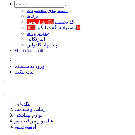
دسته بندی محصولات
برند‌ها
کد تخفیف
400 هزارتومن
تا 90%
پیشنهاد شگفت انگیز
جدیدترین ها
انبارتکانی
پیشنهاد کادولین
+1 555-555-5556
ورود به سیستم
ثبت تیکت
:
:
:
کادولین
زیبایی و سلامت
لوازم بهداشتی
شامپو و مراقبت مو
لوسیون مو