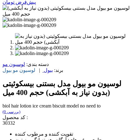
پیش‌فرض
تومان
دسته بندی:
لوسیون مو
برند:
بیول
|
لوسیون مو
بیول
لوسیون مو بیول مدل بستنی بیسکوئیتی
(بدون نیاز به آبکشی) حجم 400 میل
biol hair lotion ice cream biscuit model no need to
(0 بررسی)
کد محصول :
30332
تقویت کننده و مرطوب کننده
حاوی روغن های: آرگان، هسته انگور، زیتون