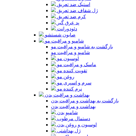
استیک ضد تعریق
ژل شفاف ضد تعریق
کرم ضد تعریق
پد عرق گیر
دئودورانت
صابون شستشو
شامپو و مراقبت مو
بازگشت به شامپو و مراقبت مو
شامپو و مراقبت مو
لوسیون مو
ماسک و مراقبت مو
تقویت کننده مو
روغن مو
سرم و اسپری مو
نرم کننده مو
بهداشت و مراقبت بدن
بازگشت به بهداشت و مراقبت بدن
بهداشت و مراقبت بدن
شامپو بدن
دستمال مرطوب
لوسیون و روغن بدن
ژل بهداشتی