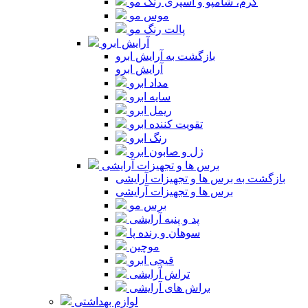
کرم، شامپو و اسپری رنگ مو
موس مو
پالت رنگ مو
آرایش ابرو
بازگشت به آرایش ابرو
آرایش ابرو
مداد ابرو
سایه ابرو
ریمل ابرو
تقویت کننده ابرو
رنگ ابرو
ژل و صابون ابرو
برس ها و تجهیزات آرایشی
بازگشت به برس ها و تجهیزات آرایشی
برس ها و تجهیزات آرایشی
برس مو
پد و پنبه آرایشی
سوهان و رنده پا
موچین
قیچی ابرو
تراش آرایشی
براش های آرایشی
لوازم بهداشتی