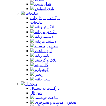
عطر جیبی
بادی اسپلش
بدلیجات
بازگشت به بدلیجات
بدلیجات
انگشتر زنانه
انگشتر مردانه
دستبند زنانه
دستبند مردانه
ست و نیم ست
آویز ساعت
پابند زنانه
پلاک و گردنبند
گل سینه
گوشواره
زنجیر
ست حلقه
دیجیتال
بازگشت به دیجیتال
دیجیتال
ساعت هوشمند
هدفون، هدست و هندزفری