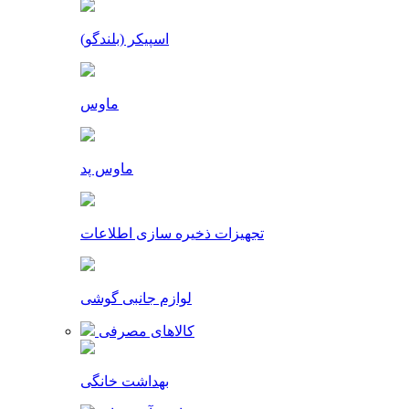
اسپیکر (بلندگو)
ماوس
ماوس پد
تجهیزات ذخیره سازی اطلاعات
لوازم جانبی گوشی
کالاهای مصرفی
بهداشت خانگی