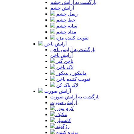
بازگشت به آرایش چشم
آرایش چشم
ریمل چشم
خط چشم
سایه چشم
مداد چشم
تقویت کننده مژه
آرایش ناخن
بازگشت به آرایش ناخن
آرایش ناخن
ناخن گیر
لاک ناخن
مانیکور ، پدیکور
تقویت کننده ناخن
لاک پاک کن
آرایش صورت
بازگشت به آرایش صورت
آرایش صورت
کرم پودر
پنکیک
کانسیلر
رژگونه
برنزه کننده