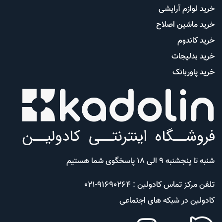
خرید لوازم آرایشی
خرید ماشین اصلاح
خرید کاندوم
خرید بدلیجات
خرید پاوربانک
شنبه تا پنجشنبه 9 الی 18 پاسخگوی شما هستیم
تلفن مرکز تماس کادولین : 91690264-021
کادولین در شبکه های اجتماعی