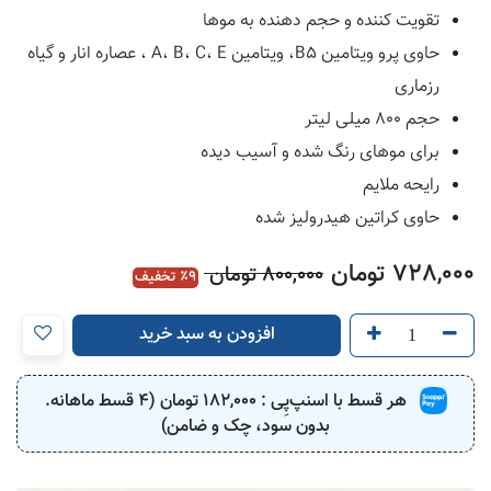
تقویت کننده و حجم دهنده به موها
حاوی پرو ویتامین B5، ویتامین A، B، C، E ، عصاره انار و گیاه
رزماری
حجم 800 میلی لیتر
برای موهای رنگ شده و آسیب دیده
رایحه ملایم
حاوی کراتین هیدرولیز شده
728,000
تومان
800,000
تومان
9
٪ تخفیف
افزودن به سبد خرید
هر قسط با اسنپ‌پِی :
182,000
تومان (4 قسط ماهانه.
بدون سود، چک و ضامن)