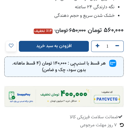
نگه دارندگی 24 ساعته
خشک شدن سریع و حجم دهندگی
560,000
تومان
650,000
تومان
14
٪ تخفیف
افزودن به سبد خرید
هر قسط با اسنپ‌پِی :
140,000
تومان (4 قسط ماهانه.
بدون سود، چک و ضامن)
ضمانت سلامت فیزیکی کالا
​
7 روز مهلت مرجوعی