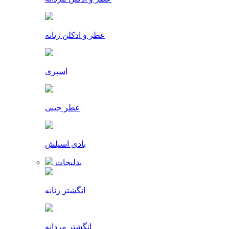
عطر و ادکلن زنانه
اسپری
عطر جیبی
بادی اسپلش
بدلیجات
انگشتر زنانه
انگشتر مردانه