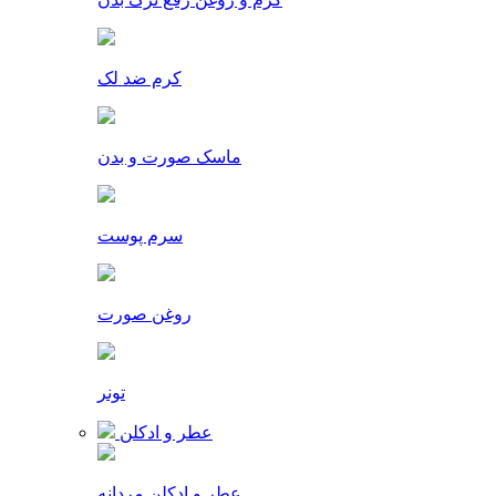
کرم ضد لک
ماسک صورت و بدن
سرم پوست
روغن صورت
تونر
عطر و ادکلن
عطر و ادکلن مردانه