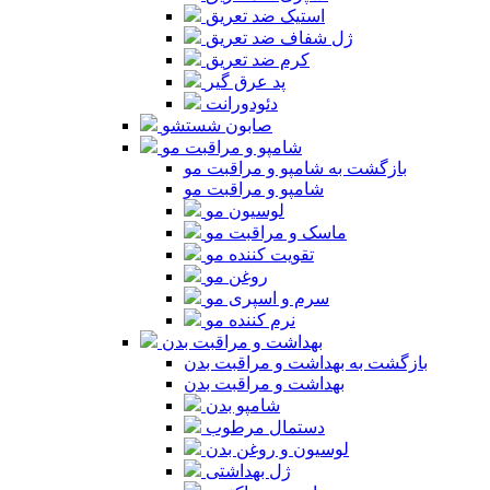
استیک ضد تعریق
ژل شفاف ضد تعریق
کرم ضد تعریق
پد عرق گیر
دئودورانت
صابون شستشو
شامپو و مراقبت مو
بازگشت به شامپو و مراقبت مو
شامپو و مراقبت مو
لوسیون مو
ماسک و مراقبت مو
تقویت کننده مو
روغن مو
سرم و اسپری مو
نرم کننده مو
بهداشت و مراقبت بدن
بازگشت به بهداشت و مراقبت بدن
بهداشت و مراقبت بدن
شامپو بدن
دستمال مرطوب
لوسیون و روغن بدن
ژل بهداشتی