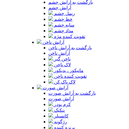
بازگشت به آرایش چشم
آرایش چشم
ریمل چشم
خط چشم
سایه چشم
مداد چشم
تقویت کننده مژه
آرایش ناخن
بازگشت به آرایش ناخن
آرایش ناخن
ناخن گیر
لاک ناخن
مانیکور ، پدیکور
تقویت کننده ناخن
لاک پاک کن
آرایش صورت
بازگشت به آرایش صورت
آرایش صورت
کرم پودر
پنکیک
کانسیلر
رژگونه
برنزه کننده