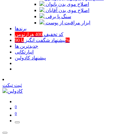
اصلاح موی بدن بانوان
اصلاح موی بدن آقایان
سنگ پا برقی
ابزار مراقبت از پوست
برند‌ها
کد تخفیف
400 هزارتومن
تا 90%
پیشنهاد شگفت انگیز
جدیدترین ها
انبارتکانی
پیشنهاد کادولین
ثبت تیکت
0
0