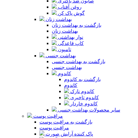
صابون ضد باکتری
روغن آفتاب
گوش پاک کن
بهداشت زنان
بازگشت به بهداشت زنان
بهداشت زنان
نوار بهداشتی
کاپ قاعدگی
تامپون
بهداشت جنسی
بازگشت به بهداشت جنسی
بهداشت جنسی
کاندوم
بازگشت به کاندوم
کاندوم
کاندوم نازک
کاندوم تاخیری
کاندوم خاردار
سایر محصولات بهداشت جنسی
مراقبت پوست
بازگشت به مراقبت پوست
مراقبت پوست
پاک کننده آرایش صورت