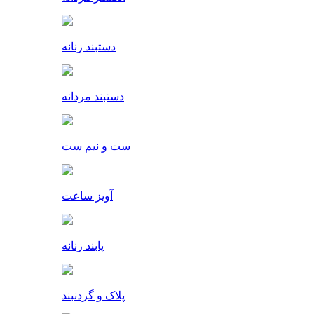
دستبند زنانه
دستبند مردانه
ست و نیم ست
آویز ساعت
پابند زنانه
پلاک و گردنبند