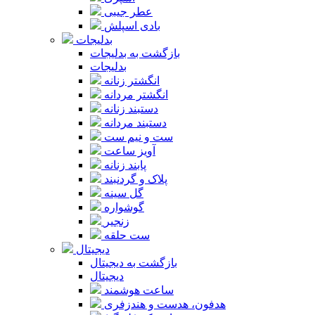
عطر جیبی
بادی اسپلش
بدلیجات
بازگشت به بدلیجات
بدلیجات
انگشتر زنانه
انگشتر مردانه
دستبند زنانه
دستبند مردانه
ست و نیم ست
آویز ساعت
پابند زنانه
پلاک و گردنبند
گل سینه
گوشواره
زنجیر
ست حلقه
دیجیتال
بازگشت به دیجیتال
دیجیتال
ساعت هوشمند
هدفون، هدست و هندزفری