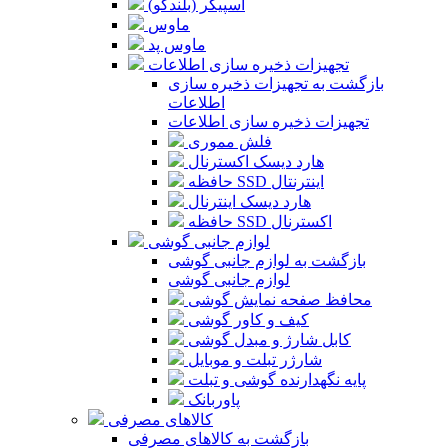
اسپیکر (بلندگو)
ماوس
ماوس پد
تجهیزات ذخیره سازی اطلاعات
بازگشت به تجهیزات ذخیره سازی
اطلاعات
تجهیزات ذخیره سازی اطلاعات
فلش مموری
هارد دیسک اکسترنال
حافظه SSD اینترنتال
هارد دیسک اینترنال
حافظه SSD اکسترنال
لوازم جانبی گوشی
بازگشت به لوازم جانبی گوشی
لوازم جانبی گوشی
محافظ صفحه نمایش گوشی
کیف و کاور گوشی
کابل شارژ و مبدل گوشی
شارژر تبلت و موبایل
پایه نگهدارنده گوشی و تبلت
پاوربانک
کالاهای مصرفی
بازگشت به کالاهای مصرفی