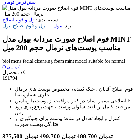
پیش‌فرض
تومان
دسته بندی:
ژل و فوم اصلاح
برند:
بیول
|
ژل و فوم اصلاح
بیول
فوم اصلاح صورت مردانه بیول مدل MINT
مناسب پوست‌های نرمال حجم 200 میل
biol mens facial cleansing foam mint model suitable for normal
(0 بررسی)
کد محصول :
191794
فوم اصلاح آقایان ، خنک کننده ، مخصوص پوست های نرمال
حاوی عصاره نعنا
اصلاحی بسیار آسان در کنار مراقبت از پوست با ویتامین E
مراقبت کامل از بافت سلولی پوست ، جهت رفع پیری زود
رس
کنترل و ایجاد تعادل در منافذ پوست برای جلوگیری از
افتادگی پوست صورت
تومان
499,700
تومان
499,700
تومان
377,500