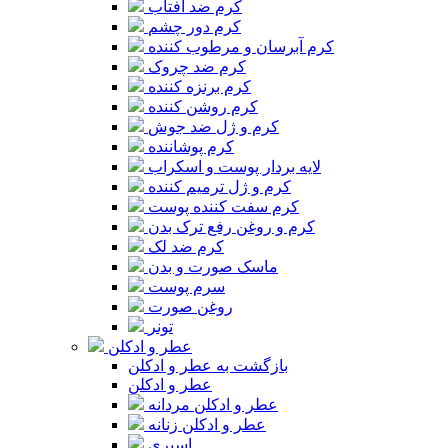
کرم ضد آفتاب
کرم دور چشم
کرم آبرسان و مرطوب کننده
کرم ضد چروک
کرم برنزه کننده
کرم روشن کننده
کرم و ژل ضد جوش
کرم پوشاننده
لایه بردار پوست و اسکراب
کرم و ژل ترمیم کننده
کرم سفت کننده پوست
کرم و روغن رفع ترک بدن
کرم ضد لک
ماسک صورت و بدن
سرم پوست
روغن صورت
تونر
عطر و ادکلن
بازگشت به عطر و ادکلن
عطر و ادکلن
عطر و ادکلن مردانه
عطر و ادکلن زنانه
اسپری