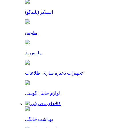
اسپیکر (بلندگو)
ماوس
ماوس پد
تجهیزات ذخیره سازی اطلاعات
لوازم جانبی گوشی
کالاهای مصرفی
بهداشت خانگی