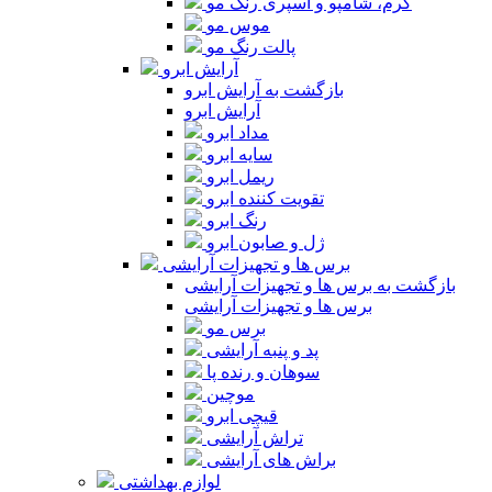
کرم، شامپو و اسپری رنگ مو
موس مو
پالت رنگ مو
آرایش ابرو
بازگشت به آرایش ابرو
آرایش ابرو
مداد ابرو
سایه ابرو
ریمل ابرو
تقویت کننده ابرو
رنگ ابرو
ژل و صابون ابرو
برس ها و تجهیزات آرایشی
بازگشت به برس ها و تجهیزات آرایشی
برس ها و تجهیزات آرایشی
برس مو
پد و پنبه آرایشی
سوهان و رنده پا
موچین
قیچی ابرو
تراش آرایشی
براش های آرایشی
لوازم بهداشتی