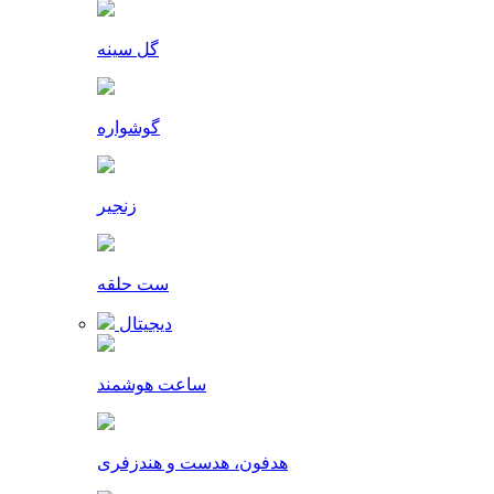
گل سینه
گوشواره
زنجیر
ست حلقه
دیجیتال
ساعت هوشمند
هدفون، هدست و هندزفری