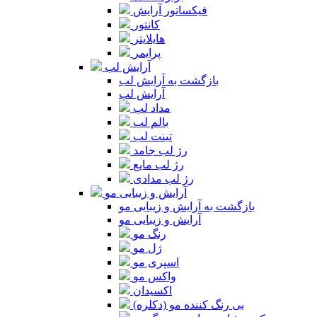
فیکساتور آرایش
کانتور
هایلایتر
پرایمر
آرایش لب
بازگشت به آرایش لب
آرایش لب
مداد لب
بالم لب
تینت لب
رژ لب جامد
رژ لب مایع
رژ لب مدادی
آرایش و زیبایی مو
بازگشت به آرایش و زیبایی مو
آرایش و زیبایی مو
رنگ مو
ژل مو
اسپری مو
واکس مو
اکسیدان
بی رنگ کننده مو (دکلره)