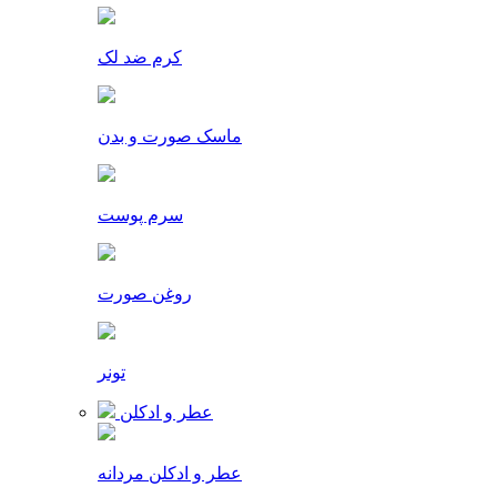
کرم ضد لک
ماسک صورت و بدن
سرم پوست
روغن صورت
تونر
عطر و ادکلن
عطر و ادکلن مردانه