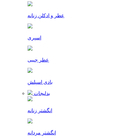
عطر و ادکلن زنانه
اسپری
عطر جیبی
بادی اسپلش
بدلیجات
انگشتر زنانه
انگشتر مردانه