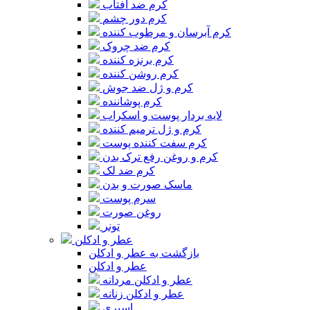
کرم ضد آفتاب
کرم دور چشم
کرم آبرسان و مرطوب کننده
کرم ضد چروک
کرم برنزه کننده
کرم روشن کننده
کرم و ژل ضد جوش
کرم پوشاننده
لایه بردار پوست و اسکراب
کرم و ژل ترمیم کننده
کرم سفت کننده پوست
کرم و روغن رفع ترک بدن
کرم ضد لک
ماسک صورت و بدن
سرم پوست
روغن صورت
تونر
عطر و ادکلن
بازگشت به عطر و ادکلن
عطر و ادکلن
عطر و ادکلن مردانه
عطر و ادکلن زنانه
اسپری