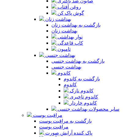
صابون ضد باکتری
روغن آفتاب
گوش پاک کن
بهداشت زنان
بازگشت به بهداشت زنان
بهداشت زنان
نوار بهداشتی
کاپ قاعدگی
تامپون
بهداشت جنسی
بازگشت به بهداشت جنسی
بهداشت جنسی
کاندوم
بازگشت به کاندوم
کاندوم
کاندوم نازک
کاندوم تاخیری
کاندوم خاردار
سایر محصولات بهداشت جنسی
مراقبت پوست
بازگشت به مراقبت پوست
مراقبت پوست
پاک کننده آرایش صورت