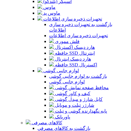
اسپیکر (بلندگو)
ماوس
ماوس پد
تجهیزات ذخیره سازی اطلاعات
بازگشت به تجهیزات ذخیره سازی
اطلاعات
تجهیزات ذخیره سازی اطلاعات
فلش مموری
هارد دیسک اکسترنال
حافظه SSD اینترنتال
هارد دیسک اینترنال
حافظه SSD اکسترنال
لوازم جانبی گوشی
بازگشت به لوازم جانبی گوشی
لوازم جانبی گوشی
محافظ صفحه نمایش گوشی
کیف و کاور گوشی
کابل شارژ و مبدل گوشی
شارژر تبلت و موبایل
پایه نگهدارنده گوشی و تبلت
پاوربانک
کالاهای مصرفی
بازگشت به کالاهای مصرفی