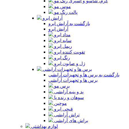
کرم، شامپو و اسپری رنگ مو
موس مو
پالت رنگ مو
آرایش ابرو
بازگشت به آرایش ابرو
آرایش ابرو
مداد ابرو
سایه ابرو
ریمل ابرو
تقویت کننده ابرو
رنگ ابرو
ژل و صابون ابرو
برس ها و تجهیزات آرایشی
بازگشت به برس ها و تجهیزات آرایشی
برس ها و تجهیزات آرایشی
برس مو
پد و پنبه آرایشی
سوهان و رنده پا
موچین
قیچی ابرو
تراش آرایشی
براش های آرایشی
لوازم بهداشتی