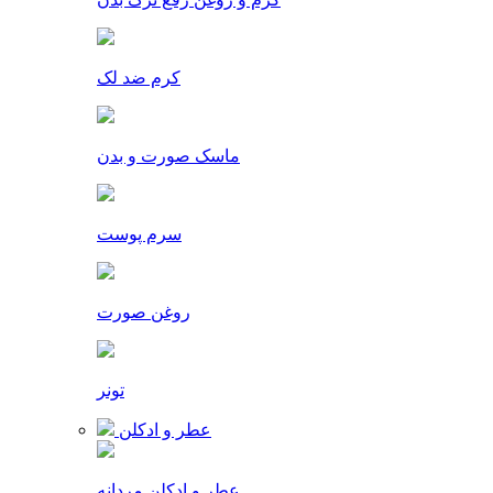
کرم ضد لک
ماسک صورت و بدن
سرم پوست
روغن صورت
تونر
عطر و ادکلن
عطر و ادکلن مردانه