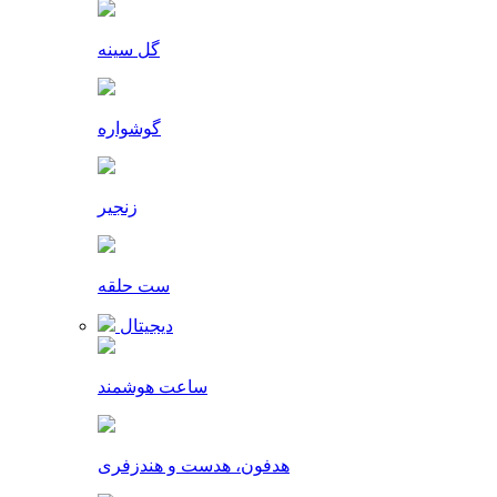
گل سینه
گوشواره
زنجیر
ست حلقه
دیجیتال
ساعت هوشمند
هدفون، هدست و هندزفری