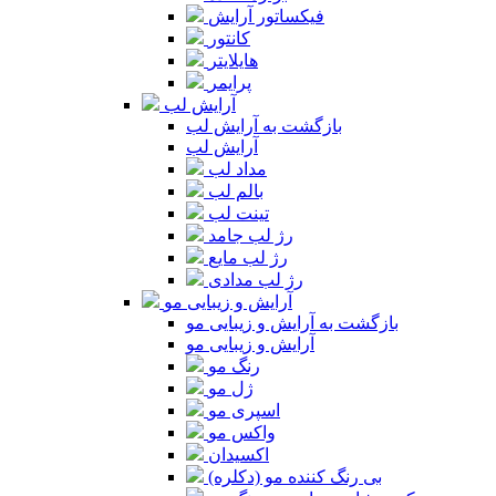
فیکساتور آرایش
کانتور
هایلایتر
پرایمر
آرایش لب
بازگشت به آرایش لب
آرایش لب
مداد لب
بالم لب
تینت لب
رژ لب جامد
رژ لب مایع
رژ لب مدادی
آرایش و زیبایی مو
بازگشت به آرایش و زیبایی مو
آرایش و زیبایی مو
رنگ مو
ژل مو
اسپری مو
واکس مو
اکسیدان
بی رنگ کننده مو (دکلره)