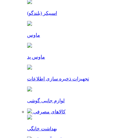
اسپیکر (بلندگو)
ماوس
ماوس پد
تجهیزات ذخیره سازی اطلاعات
لوازم جانبی گوشی
کالاهای مصرفی
بهداشت خانگی