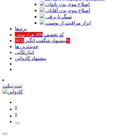
اصلاح موی بدن بانوان
اصلاح موی بدن آقایان
سنگ پا برقی
ابزار مراقبت از پوست
برند‌ها
کد تخفیف
400 هزارتومن
تا 90%
پیشنهاد شگفت انگیز
جدیدترین ها
انبارتکانی
پیشنهاد کادولین
ثبت تیکت
0
0