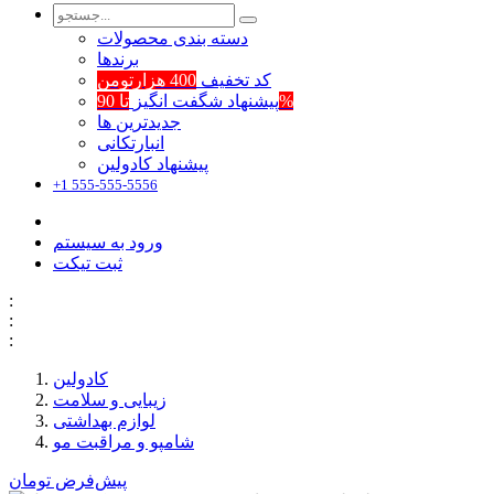
دسته بندی محصولات
برند‌ها
کد تخفیف
400 هزارتومن
تا 90%
پیشنهاد شگفت انگیز
جدیدترین ها
انبارتکانی
پیشنهاد کادولین
+1 555-555-5556
ورود به سیستم
ثبت تیکت
:
:
:
کادولین
زیبایی و سلامت
لوازم بهداشتی
شامپو و مراقبت مو
پیش‌فرض
تومان