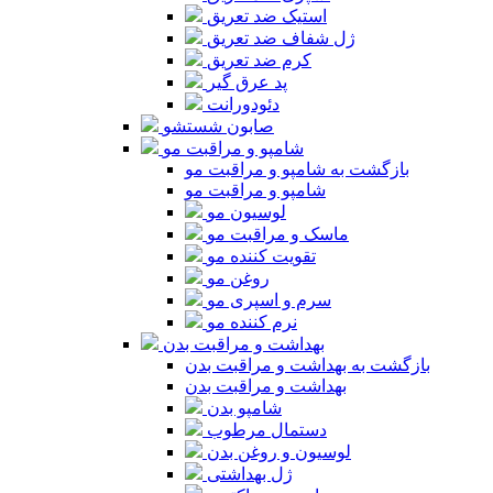
استیک ضد تعریق
ژل شفاف ضد تعریق
کرم ضد تعریق
پد عرق گیر
دئودورانت
صابون شستشو
شامپو و مراقبت مو
بازگشت به شامپو و مراقبت مو
شامپو و مراقبت مو
لوسیون مو
ماسک و مراقبت مو
تقویت کننده مو
روغن مو
سرم و اسپری مو
نرم کننده مو
بهداشت و مراقبت بدن
بازگشت به بهداشت و مراقبت بدن
بهداشت و مراقبت بدن
شامپو بدن
دستمال مرطوب
لوسیون و روغن بدن
ژل بهداشتی