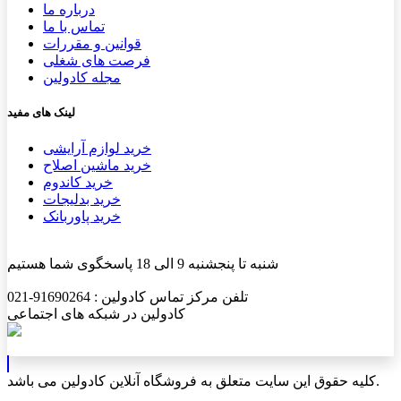
درباره ما
تماس با ما
قوانین و مقررات
فرصت های شغلی
مجله کادولین
لینک های مفید
خرید لوازم آرایشی
خرید ماشین اصلاح
خرید کاندوم
خرید بدلیجات
خرید پاوربانک
شنبه تا پنجشنبه 9 الی 18 پاسخگوی شما هستیم
تلفن مرکز تماس کادولین : 91690264-021
کادولین در شبکه های اجتماعی
کلیه حقوق این سایت متعلق به فروشگاه آنلاین کادولین می باشد.