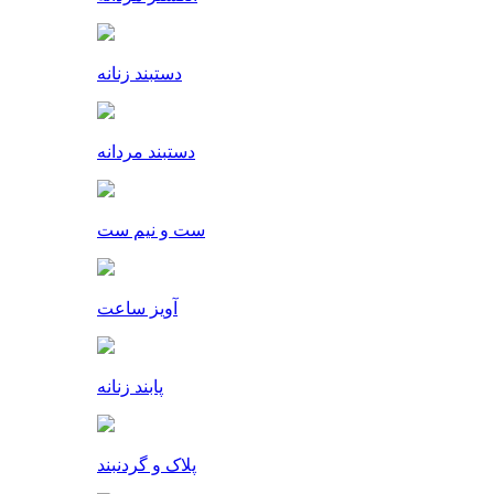
دستبند زنانه
دستبند مردانه
ست و نیم ست
آویز ساعت
پابند زنانه
پلاک و گردنبند