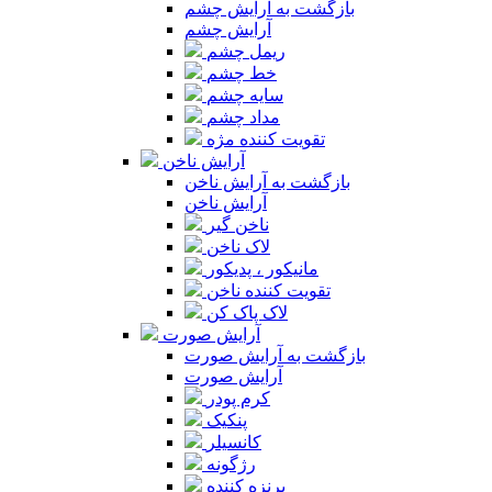
بازگشت به آرایش چشم
آرایش چشم
ریمل چشم
خط چشم
سایه چشم
مداد چشم
تقویت کننده مژه
آرایش ناخن
بازگشت به آرایش ناخن
آرایش ناخن
ناخن گیر
لاک ناخن
مانیکور ، پدیکور
تقویت کننده ناخن
لاک پاک کن
آرایش صورت
بازگشت به آرایش صورت
آرایش صورت
کرم پودر
پنکیک
کانسیلر
رژگونه
برنزه کننده