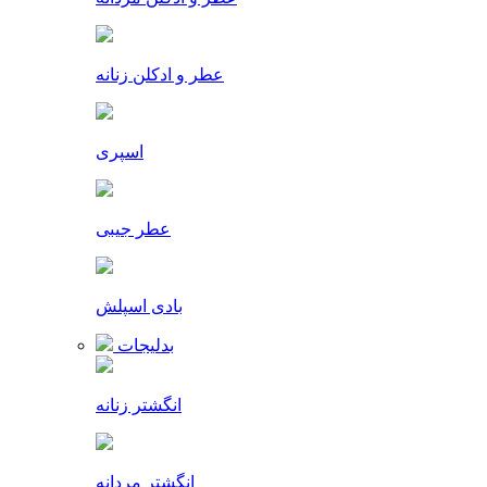
عطر و ادکلن زنانه
اسپری
عطر جیبی
بادی اسپلش
بدلیجات
انگشتر زنانه
انگشتر مردانه