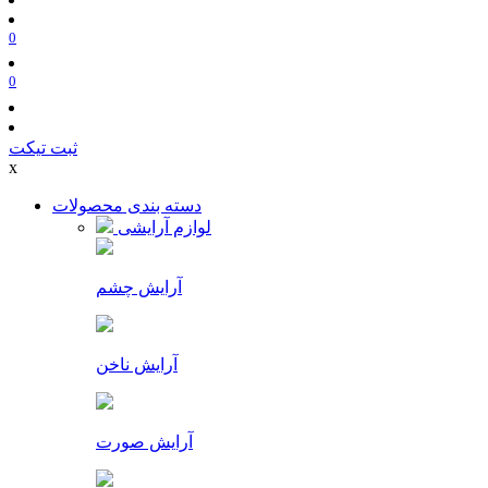
0
0
ثبت تیکت
x
دسته بندی محصولات
لوازم آرایشی
آرایش چشم
آرایش ناخن
آرایش صورت