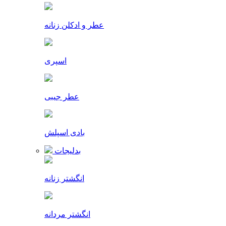
عطر و ادکلن زنانه
اسپری
عطر جیبی
بادی اسپلش
بدلیجات
انگشتر زنانه
انگشتر مردانه