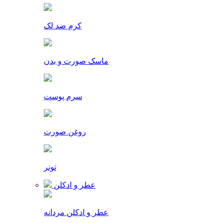
کرم ضد لک
ماسک صورت و بدن
سرم پوست
روغن صورت
تونر
عطر و ادکلن
عطر و ادکلن مردانه