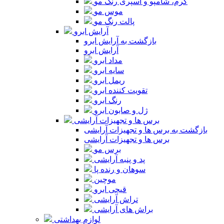
کرم، شامپو و اسپری رنگ مو
موس مو
پالت رنگ مو
آرایش ابرو
بازگشت به آرایش ابرو
آرایش ابرو
مداد ابرو
سایه ابرو
ریمل ابرو
تقویت کننده ابرو
رنگ ابرو
ژل و صابون ابرو
برس ها و تجهیزات آرایشی
بازگشت به برس ها و تجهیزات آرایشی
برس ها و تجهیزات آرایشی
برس مو
پد و پنبه آرایشی
سوهان و رنده پا
موچین
قیچی ابرو
تراش آرایشی
براش های آرایشی
لوازم بهداشتی