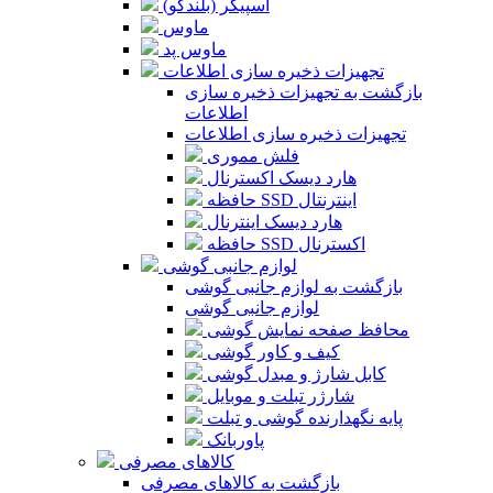
اسپیکر (بلندگو)
ماوس
ماوس پد
تجهیزات ذخیره سازی اطلاعات
بازگشت به تجهیزات ذخیره سازی
اطلاعات
تجهیزات ذخیره سازی اطلاعات
فلش مموری
هارد دیسک اکسترنال
حافظه SSD اینترنتال
هارد دیسک اینترنال
حافظه SSD اکسترنال
لوازم جانبی گوشی
بازگشت به لوازم جانبی گوشی
لوازم جانبی گوشی
محافظ صفحه نمایش گوشی
کیف و کاور گوشی
کابل شارژ و مبدل گوشی
شارژر تبلت و موبایل
پایه نگهدارنده گوشی و تبلت
پاوربانک
کالاهای مصرفی
بازگشت به کالاهای مصرفی