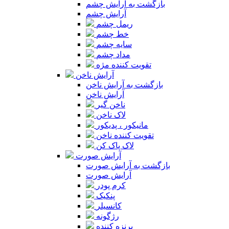
بازگشت به آرایش چشم
آرایش چشم
ریمل چشم
خط چشم
سایه چشم
مداد چشم
تقویت کننده مژه
آرایش ناخن
بازگشت به آرایش ناخن
آرایش ناخن
ناخن گیر
لاک ناخن
مانیکور ، پدیکور
تقویت کننده ناخن
لاک پاک کن
آرایش صورت
بازگشت به آرایش صورت
آرایش صورت
کرم پودر
پنکیک
کانسیلر
رژگونه
برنزه کننده