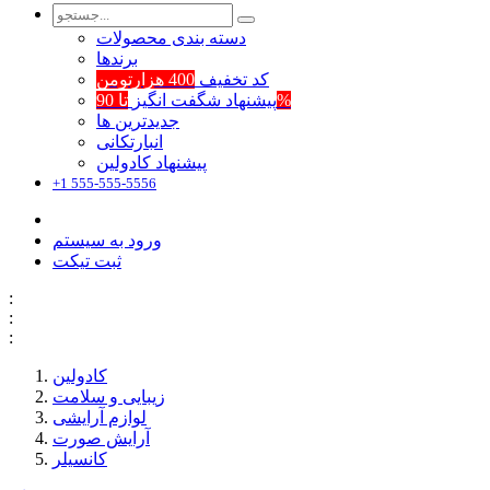
دسته بندی محصولات
برند‌ها
کد تخفیف
400 هزارتومن
تا 90%
پیشنهاد شگفت انگیز
جدیدترین ها
انبارتکانی
پیشنهاد کادولین
+1 555-555-5556
ورود به سیستم
ثبت تیکت
:
:
:
کادولین
زیبایی و سلامت
لوازم آرایشی
آرایش صورت
کانسیلر