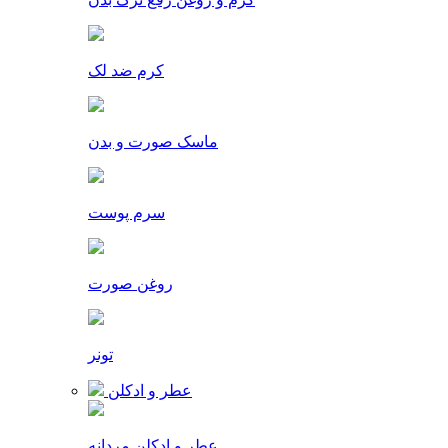
کرم ضد لک
ماسک صورت و بدن
سرم پوست
روغن صورت
تونر
عطر و ادکلن
عطر و ادکلن مردانه