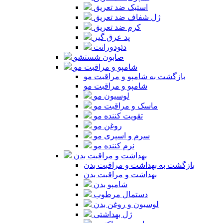
استیک ضد تعریق
ژل شفاف ضد تعریق
کرم ضد تعریق
پد عرق گیر
دئودورانت
صابون شستشو
شامپو و مراقبت مو
بازگشت به شامپو و مراقبت مو
شامپو و مراقبت مو
لوسیون مو
ماسک و مراقبت مو
تقویت کننده مو
روغن مو
سرم و اسپری مو
نرم کننده مو
بهداشت و مراقبت بدن
بازگشت به بهداشت و مراقبت بدن
بهداشت و مراقبت بدن
شامپو بدن
دستمال مرطوب
لوسیون و روغن بدن
ژل بهداشتی