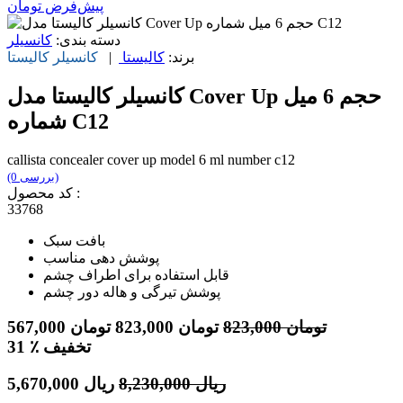
پیش‌فرض
تومان
دسته بندی:
کانسیلر
برند:
کالیستا
|
کانسیلر
کالیستا
کانسيلر کالیستا مدل Cover Up حجم 6 میل
شماره C12
callista concealer cover up model 6 ml number c12
(0 بررسی)
کد محصول :
33768
بافت سبک
پوشش دهی مناسب
قابل استفاده برای اطراف چشم
پوشش تیرگی و هاله دور چشم
تومان
823,000
تومان
823,000
تومان
567,000
٪ تخفیف
31
ریال
8,230,000
ریال
5,670,000