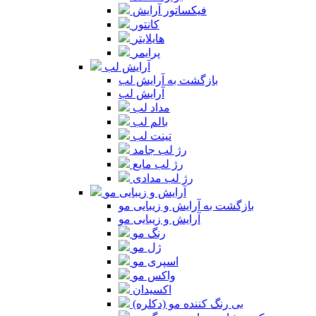
فیکساتور آرایش
کانتور
هایلایتر
پرایمر
آرایش لب
بازگشت به آرایش لب
آرایش لب
مداد لب
بالم لب
تینت لب
رژ لب جامد
رژ لب مایع
رژ لب مدادی
آرایش و زیبایی مو
بازگشت به آرایش و زیبایی مو
آرایش و زیبایی مو
رنگ مو
ژل مو
اسپری مو
واکس مو
اکسیدان
بی رنگ کننده مو (دکلره)