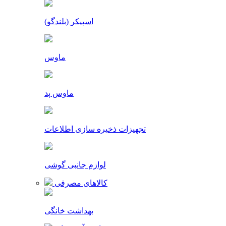
اسپیکر (بلندگو)
ماوس
ماوس پد
تجهیزات ذخیره سازی اطلاعات
لوازم جانبی گوشی
کالاهای مصرفی
بهداشت خانگی