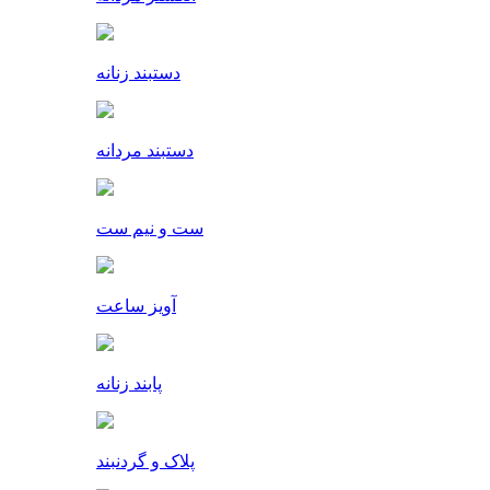
دستبند زنانه
دستبند مردانه
ست و نیم ست
آویز ساعت
پابند زنانه
پلاک و گردنبند