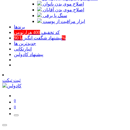
اصلاح موی بدن بانوان
اصلاح موی بدن آقایان
سنگ پا برقی
ابزار مراقبت از پوست
برند‌ها
کد تخفیف
400 هزارتومن
تا 90%
پیشنهاد شگفت انگیز
جدیدترین ها
انبارتکانی
پیشنهاد کادولین
ثبت تیکت
0
0