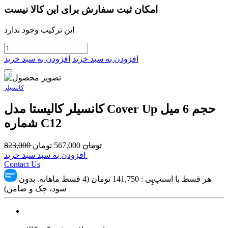
امکان ثبت سفارش برای این کالا نیست
این ترکیب وجود ندارد
افزودن به سبد خرید
افزودن به سبد خرید
کانسیلر
کانسيلر کالیستا مدل Cover Up حجم 6 میل
شماره C12
تومان
567,000
تومان
823,000
افزودن به سبد سبد خرید
Contact Us
هر قسط با اسنپ‌پِی :
141,750
تومان (4 قسط ماهانه. بدون
سود، چک و ضامن)