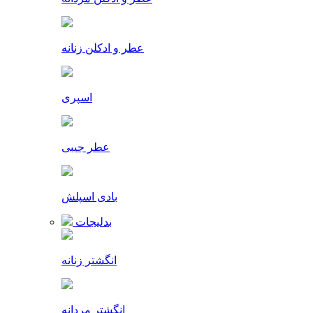
عطر و ادکلن زنانه
اسپری
عطر جیبی
بادی اسپلش
بدلیجات
انگشتر زنانه
انگشتر مردانه