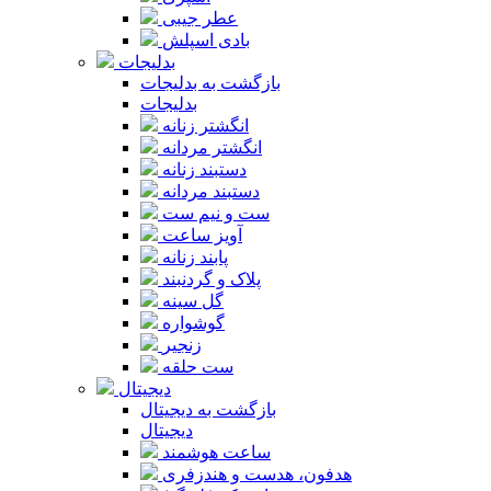
عطر جیبی
بادی اسپلش
بدلیجات
بازگشت به بدلیجات
بدلیجات
انگشتر زنانه
انگشتر مردانه
دستبند زنانه
دستبند مردانه
ست و نیم ست
آویز ساعت
پابند زنانه
پلاک و گردنبند
گل سینه
گوشواره
زنجیر
ست حلقه
دیجیتال
بازگشت به دیجیتال
دیجیتال
ساعت هوشمند
هدفون، هدست و هندزفری