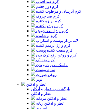
کرم ضد آفتاب
کرم دور چشم
کرم آبرسان و مرطوب کننده
کرم ضد چروک
کرم برنزه کننده
کرم روشن کننده
کرم و ژل ضد جوش
کرم پوشاننده
لایه بردار پوست و اسکراب
کرم و ژل ترمیم کننده
کرم سفت کننده پوست
کرم و روغن رفع ترک بدن
کرم ضد لک
ماسک صورت و بدن
سرم پوست
روغن صورت
تونر
عطر و ادکلن
بازگشت به عطر و ادکلن
عطر و ادکلن
عطر و ادکلن مردانه
عطر و ادکلن زنانه
اسپری