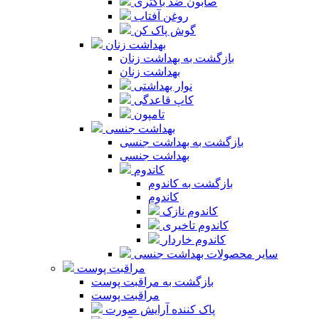
صابون ضد باکتری
روغن آفتاب
گوش پاک کن
بهداشت زنان
بازگشت به بهداشت زنان
بهداشت زنان
نوار بهداشتی
کاپ قاعدگی
تامپون
بهداشت جنسی
بازگشت به بهداشت جنسی
بهداشت جنسی
کاندوم
بازگشت به کاندوم
کاندوم
کاندوم نازک
کاندوم تاخیری
کاندوم خاردار
سایر محصولات بهداشت جنسی
مراقبت پوست
بازگشت به مراقبت پوست
مراقبت پوست
پاک کننده آرایش صورت