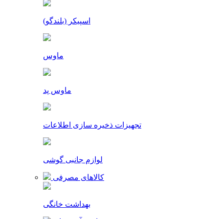
اسپیکر (بلندگو)
ماوس
ماوس پد
تجهیزات ذخیره سازی اطلاعات
لوازم جانبی گوشی
کالاهای مصرفی
بهداشت خانگی