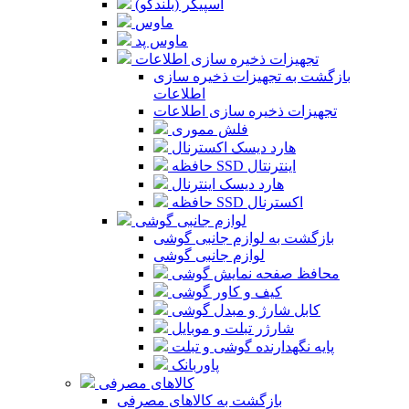
اسپیکر (بلندگو)
ماوس
ماوس پد
تجهیزات ذخیره سازی اطلاعات
بازگشت به تجهیزات ذخیره سازی
اطلاعات
تجهیزات ذخیره سازی اطلاعات
فلش مموری
هارد دیسک اکسترنال
حافظه SSD اینترنتال
هارد دیسک اینترنال
حافظه SSD اکسترنال
لوازم جانبی گوشی
بازگشت به لوازم جانبی گوشی
لوازم جانبی گوشی
محافظ صفحه نمایش گوشی
کیف و کاور گوشی
کابل شارژ و مبدل گوشی
شارژر تبلت و موبایل
پایه نگهدارنده گوشی و تبلت
پاوربانک
کالاهای مصرفی
بازگشت به کالاهای مصرفی