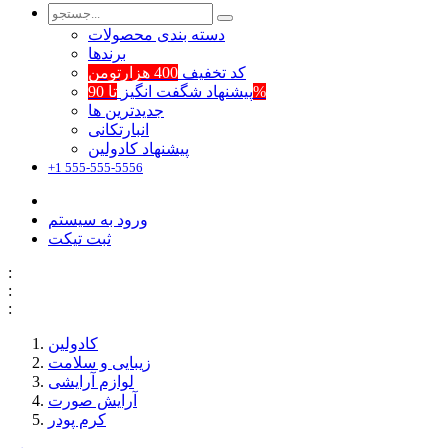
دسته بندی محصولات
برند‌ها
کد تخفیف
400 هزارتومن
تا 90%
پیشنهاد شگفت انگیز
جدیدترین ها
انبارتکانی
پیشنهاد کادولین
+1 555-555-5556
ورود به سیستم
ثبت تیکت
:
:
:
کادولین
زیبایی و سلامت
لوازم آرایشی
آرایش صورت
کرم پودر