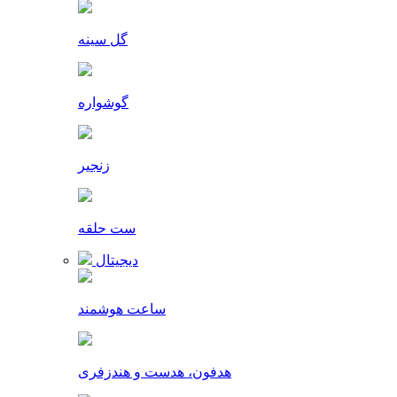
گل سینه
گوشواره
زنجیر
ست حلقه
دیجیتال
ساعت هوشمند
هدفون، هدست و هندزفری