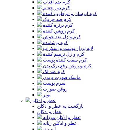
کرم ضد آفتاب
کرم دور چشم
کرم آبرسان و مرطوب کننده
کرم ضد چروک
کرم برنزه کننده
کرم روشن کننده
کرم و ژل ضد جوش
کرم پوشاننده
لایه بردار پوست و اسکراب
کرم و ژل ترمیم کننده
کرم سفت کننده پوست
کرم و روغن رفع ترک بدن
کرم ضد لک
ماسک صورت و بدن
سرم پوست
روغن صورت
تونر
عطر و ادکلن
بازگشت به عطر و ادکلن
عطر و ادکلن
عطر و ادکلن مردانه
عطر و ادکلن زنانه
اسپری