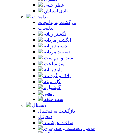
عطر جیبی
بادی اسپلش
بدلیجات
بازگشت به بدلیجات
بدلیجات
انگشتر زنانه
انگشتر مردانه
دستبند زنانه
دستبند مردانه
ست و نیم ست
آویز ساعت
پابند زنانه
پلاک و گردنبند
گل سینه
گوشواره
زنجیر
ست حلقه
دیجیتال
بازگشت به دیجیتال
دیجیتال
ساعت هوشمند
هدفون، هدست و هندزفری