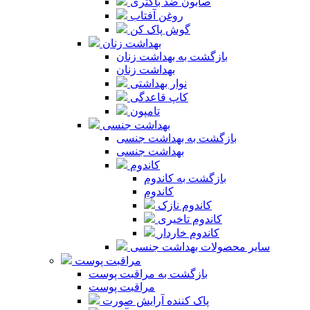
صابون ضد باکتری
روغن آفتاب
گوش پاک کن
بهداشت زنان
بازگشت به بهداشت زنان
بهداشت زنان
نوار بهداشتی
کاپ قاعدگی
تامپون
بهداشت جنسی
بازگشت به بهداشت جنسی
بهداشت جنسی
کاندوم
بازگشت به کاندوم
کاندوم
کاندوم نازک
کاندوم تاخیری
کاندوم خاردار
سایر محصولات بهداشت جنسی
مراقبت پوست
بازگشت به مراقبت پوست
مراقبت پوست
پاک کننده آرایش صورت