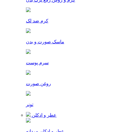
کرم ضد لک
ماسک صورت و بدن
سرم پوست
روغن صورت
تونر
عطر و ادکلن
عطر و ادکلن مردانه