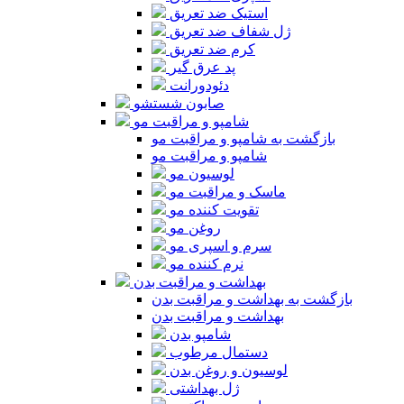
استیک ضد تعریق
ژل شفاف ضد تعریق
کرم ضد تعریق
پد عرق گیر
دئودورانت
صابون شستشو
شامپو و مراقبت مو
بازگشت به شامپو و مراقبت مو
شامپو و مراقبت مو
لوسیون مو
ماسک و مراقبت مو
تقویت کننده مو
روغن مو
سرم و اسپری مو
نرم کننده مو
بهداشت و مراقبت بدن
بازگشت به بهداشت و مراقبت بدن
بهداشت و مراقبت بدن
شامپو بدن
دستمال مرطوب
لوسیون و روغن بدن
ژل بهداشتی