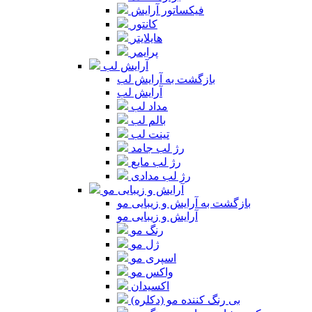
فیکساتور آرایش
کانتور
هایلایتر
پرایمر
آرایش لب
بازگشت به آرایش لب
آرایش لب
مداد لب
بالم لب
تینت لب
رژ لب جامد
رژ لب مایع
رژ لب مدادی
آرایش و زیبایی مو
بازگشت به آرایش و زیبایی مو
آرایش و زیبایی مو
رنگ مو
ژل مو
اسپری مو
واکس مو
اکسیدان
بی رنگ کننده مو (دکلره)