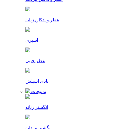
عطر و ادکلن زنانه
اسپری
عطر جیبی
بادی اسپلش
بدلیجات
انگشتر زنانه
انگشتر مردانه