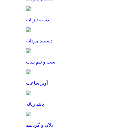
دستبند زنانه
دستبند مردانه
ست و نیم ست
آویز ساعت
پابند زنانه
پلاک و گردنبند