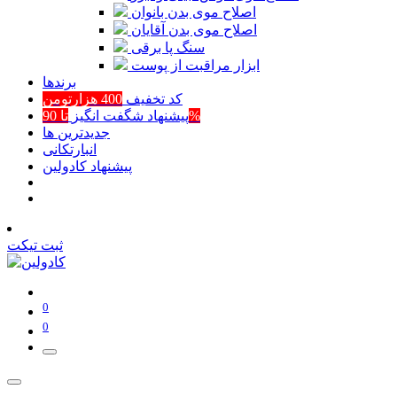
اصلاح موی بدن بانوان
اصلاح موی بدن آقایان
سنگ پا برقی
ابزار مراقبت از پوست
برند‌ها
کد تخفیف
400 هزارتومن
تا 90%
پیشنهاد شگفت انگیز
جدیدترین ها
انبارتکانی
پیشنهاد کادولین
ثبت تیکت
0
0