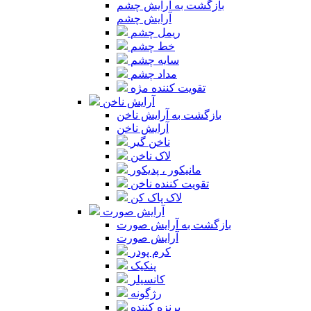
بازگشت به آرایش چشم
آرایش چشم
ریمل چشم
خط چشم
سایه چشم
مداد چشم
تقویت کننده مژه
آرایش ناخن
بازگشت به آرایش ناخن
آرایش ناخن
ناخن گیر
لاک ناخن
مانیکور ، پدیکور
تقویت کننده ناخن
لاک پاک کن
آرایش صورت
بازگشت به آرایش صورت
آرایش صورت
کرم پودر
پنکیک
کانسیلر
رژگونه
برنزه کننده