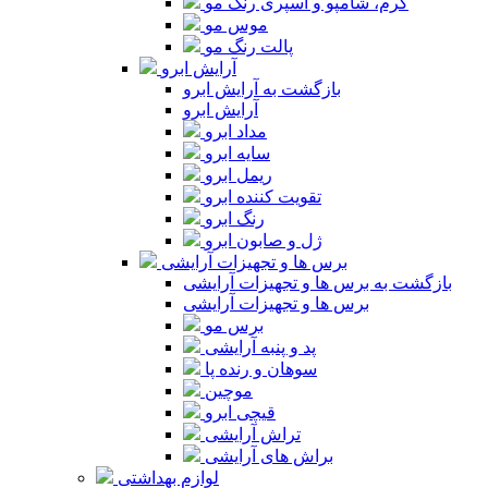
کرم، شامپو و اسپری رنگ مو
موس مو
پالت رنگ مو
آرایش ابرو
بازگشت به آرایش ابرو
آرایش ابرو
مداد ابرو
سایه ابرو
ریمل ابرو
تقویت کننده ابرو
رنگ ابرو
ژل و صابون ابرو
برس ها و تجهیزات آرایشی
بازگشت به برس ها و تجهیزات آرایشی
برس ها و تجهیزات آرایشی
برس مو
پد و پنبه آرایشی
سوهان و رنده پا
موچین
قیچی ابرو
تراش آرایشی
براش های آرایشی
لوازم بهداشتی