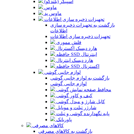
اسپیکر (بلندگو)
ماوس
ماوس پد
تجهیزات ذخیره سازی اطلاعات
بازگشت به تجهیزات ذخیره سازی
اطلاعات
تجهیزات ذخیره سازی اطلاعات
فلش مموری
هارد دیسک اکسترنال
حافظه SSD اینترنتال
هارد دیسک اینترنال
حافظه SSD اکسترنال
لوازم جانبی گوشی
بازگشت به لوازم جانبی گوشی
لوازم جانبی گوشی
محافظ صفحه نمایش گوشی
کیف و کاور گوشی
کابل شارژ و مبدل گوشی
شارژر تبلت و موبایل
پایه نگهدارنده گوشی و تبلت
پاوربانک
کالاهای مصرفی
بازگشت به کالاهای مصرفی