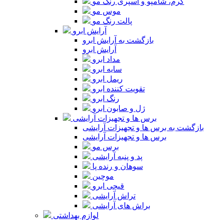
کرم، شامپو و اسپری رنگ مو
موس مو
پالت رنگ مو
آرایش ابرو
بازگشت به آرایش ابرو
آرایش ابرو
مداد ابرو
سایه ابرو
ریمل ابرو
تقویت کننده ابرو
رنگ ابرو
ژل و صابون ابرو
برس ها و تجهیزات آرایشی
بازگشت به برس ها و تجهیزات آرایشی
برس ها و تجهیزات آرایشی
برس مو
پد و پنبه آرایشی
سوهان و رنده پا
موچین
قیچی ابرو
تراش آرایشی
براش های آرایشی
لوازم بهداشتی