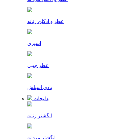
عطر و ادکلن زنانه
اسپری
عطر جیبی
بادی اسپلش
بدلیجات
انگشتر زنانه
انگشتر مردانه