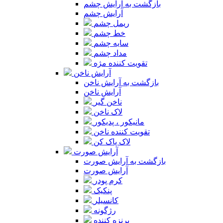
بازگشت به آرایش چشم
آرایش چشم
ریمل چشم
خط چشم
سایه چشم
مداد چشم
تقویت کننده مژه
آرایش ناخن
بازگشت به آرایش ناخن
آرایش ناخن
ناخن گیر
لاک ناخن
مانیکور ، پدیکور
تقویت کننده ناخن
لاک پاک کن
آرایش صورت
بازگشت به آرایش صورت
آرایش صورت
کرم پودر
پنکیک
کانسیلر
رژگونه
برنزه کننده