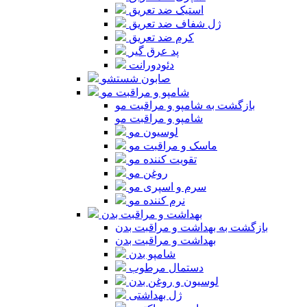
استیک ضد تعریق
ژل شفاف ضد تعریق
کرم ضد تعریق
پد عرق گیر
دئودورانت
صابون شستشو
شامپو و مراقبت مو
بازگشت به شامپو و مراقبت مو
شامپو و مراقبت مو
لوسیون مو
ماسک و مراقبت مو
تقویت کننده مو
روغن مو
سرم و اسپری مو
نرم کننده مو
بهداشت و مراقبت بدن
بازگشت به بهداشت و مراقبت بدن
بهداشت و مراقبت بدن
شامپو بدن
دستمال مرطوب
لوسیون و روغن بدن
ژل بهداشتی