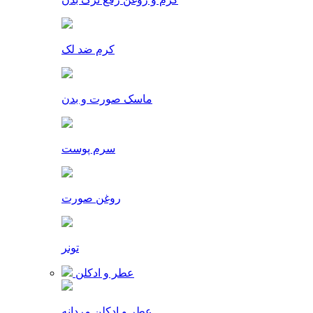
کرم ضد لک
ماسک صورت و بدن
سرم پوست
روغن صورت
تونر
عطر و ادکلن
عطر و ادکلن مردانه