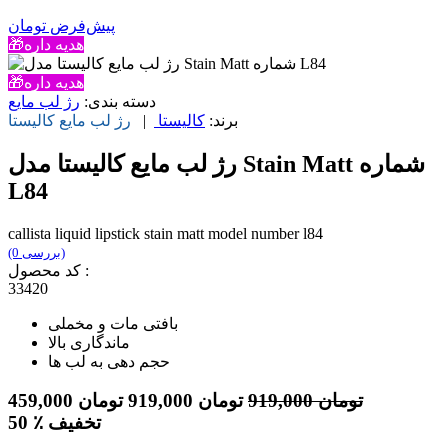
پیش‌فرض
تومان
🎁هدیه داره
🎁هدیه داره
دسته بندی:
رژ لب مایع
برند:
کالیستا
|
رژ لب مایع
کالیستا
رژ لب مایع کالیستا مدل Stain Matt شماره
L84
callista liquid lipstick stain matt model number l84
(0 بررسی)
کد محصول :
33420
بافتی مات و مخملی
ماندگاری بالا
حجم دهی به لب ها
تومان
919,000
تومان
919,000
تومان
459,000
٪ تخفیف
50