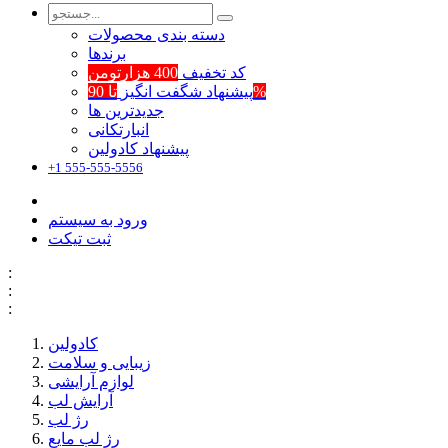
دسته بندی محصولات
برند‌ها
کد تخفیف
400 هزارتومن
تا 90%
پیشنهاد شگفت انگیز
جدیدترین ها
انبارتکانی
پیشنهاد کادولین
+1 555-555-5556
ورود به سیستم
ثبت تیکت
:
:
:
کادولین
زیبایی و سلامت
لوازم آرایشی
آرایش لب
رژ لب
رژ لب مایع