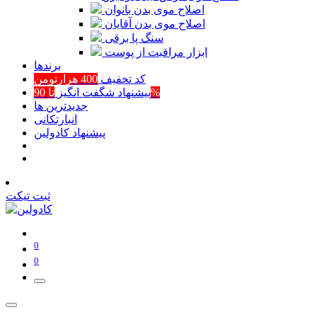
اصلاح موی بدن بانوان
اصلاح موی بدن آقایان
سنگ پا برقی
ابزار مراقبت از پوست
برند‌ها
کد تخفیف
400 هزارتومن
تا 90%
پیشنهاد شگفت انگیز
جدیدترین ها
انبارتکانی
پیشنهاد کادولین
ثبت تیکت
0
0