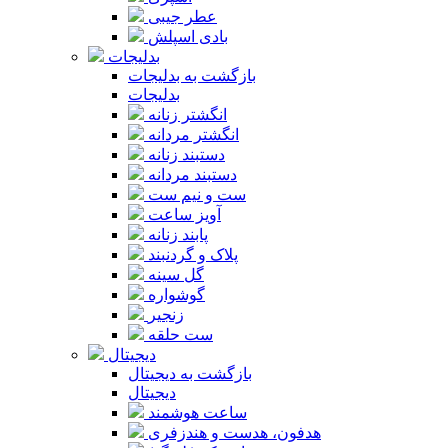
عطر جیبی
بادی اسپلش
بدلیجات
بازگشت به بدلیجات
بدلیجات
انگشتر زنانه
انگشتر مردانه
دستبند زنانه
دستبند مردانه
ست و نیم ست
آویز ساعت
پابند زنانه
پلاک و گردنبند
گل سینه
گوشواره
زنجیر
ست حلقه
دیجیتال
بازگشت به دیجیتال
دیجیتال
ساعت هوشمند
هدفون، هدست و هندزفری