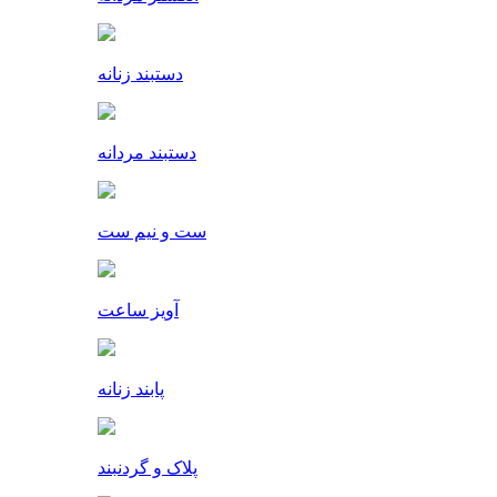
دستبند زنانه
دستبند مردانه
ست و نیم ست
آویز ساعت
پابند زنانه
پلاک و گردنبند