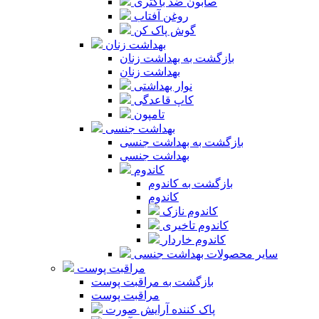
صابون ضد باکتری
روغن آفتاب
گوش پاک کن
بهداشت زنان
بازگشت به بهداشت زنان
بهداشت زنان
نوار بهداشتی
کاپ قاعدگی
تامپون
بهداشت جنسی
بازگشت به بهداشت جنسی
بهداشت جنسی
کاندوم
بازگشت به کاندوم
کاندوم
کاندوم نازک
کاندوم تاخیری
کاندوم خاردار
سایر محصولات بهداشت جنسی
مراقبت پوست
بازگشت به مراقبت پوست
مراقبت پوست
پاک کننده آرایش صورت