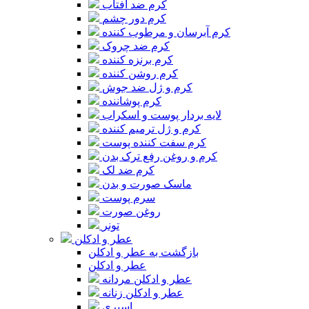
کرم ضد آفتاب
کرم دور چشم
کرم آبرسان و مرطوب کننده
کرم ضد چروک
کرم برنزه کننده
کرم روشن کننده
کرم و ژل ضد جوش
کرم پوشاننده
لایه بردار پوست و اسکراب
کرم و ژل ترمیم کننده
کرم سفت کننده پوست
کرم و روغن رفع ترک بدن
کرم ضد لک
ماسک صورت و بدن
سرم پوست
روغن صورت
تونر
عطر و ادکلن
بازگشت به عطر و ادکلن
عطر و ادکلن
عطر و ادکلن مردانه
عطر و ادکلن زنانه
اسپری