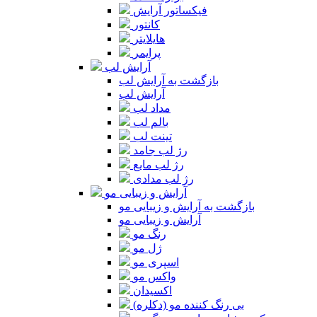
فیکساتور آرایش
کانتور
هایلایتر
پرایمر
آرایش لب
بازگشت به آرایش لب
آرایش لب
مداد لب
بالم لب
تینت لب
رژ لب جامد
رژ لب مایع
رژ لب مدادی
آرایش و زیبایی مو
بازگشت به آرایش و زیبایی مو
آرایش و زیبایی مو
رنگ مو
ژل مو
اسپری مو
واکس مو
اکسیدان
بی رنگ کننده مو (دکلره)