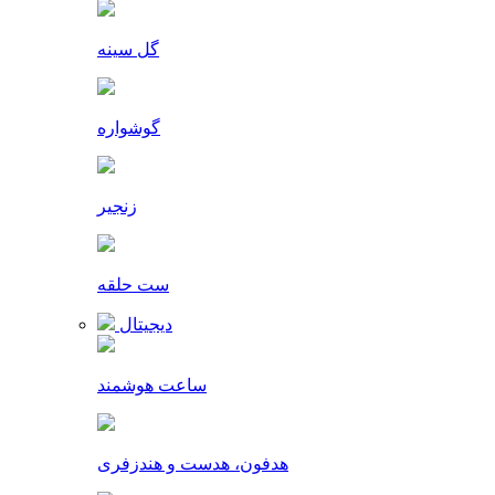
گل سینه
گوشواره
زنجیر
ست حلقه
دیجیتال
ساعت هوشمند
هدفون، هدست و هندزفری