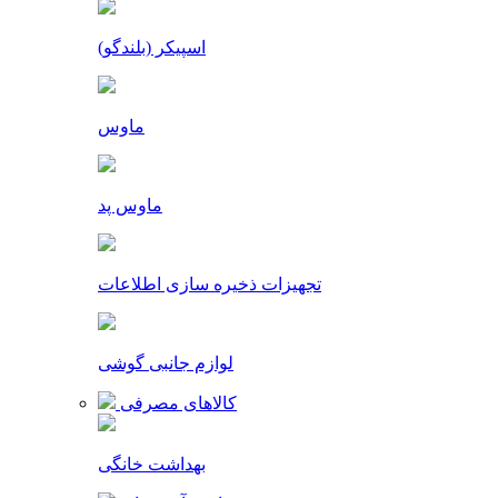
اسپیکر (بلندگو)
ماوس
ماوس پد
تجهیزات ذخیره سازی اطلاعات
لوازم جانبی گوشی
کالاهای مصرفی
بهداشت خانگی