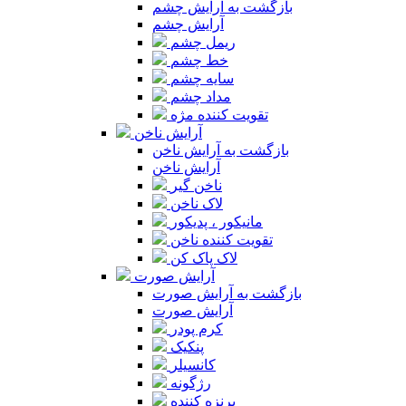
بازگشت به آرایش چشم
آرایش چشم
ریمل چشم
خط چشم
سایه چشم
مداد چشم
تقویت کننده مژه
آرایش ناخن
بازگشت به آرایش ناخن
آرایش ناخن
ناخن گیر
لاک ناخن
مانیکور ، پدیکور
تقویت کننده ناخن
لاک پاک کن
آرایش صورت
بازگشت به آرایش صورت
آرایش صورت
کرم پودر
پنکیک
کانسیلر
رژگونه
برنزه کننده