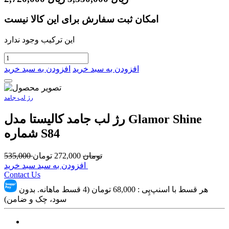
امکان ثبت سفارش برای این کالا نیست
این ترکیب وجود ندارد
افزودن به سبد خرید
افزودن به سبد خرید
رژ لب جامد
رژ لب جامد کاليستا مدل Glamor Shine
شماره S84
تومان
272,000
تومان
535,000
افزودن به سبد سبد خرید
Contact Us
هر قسط با اسنپ‌پِی :
68,000
تومان (4 قسط ماهانه. بدون
سود، چک و ضامن)