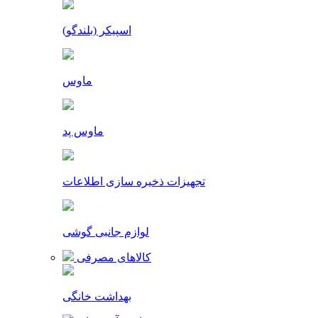
اسپیکر (بلندگو)
ماوس
ماوس پد
تجهیزات ذخیره سازی اطلاعات
لوازم جانبی گوشی
کالاهای مصرفی
بهداشت خانگی