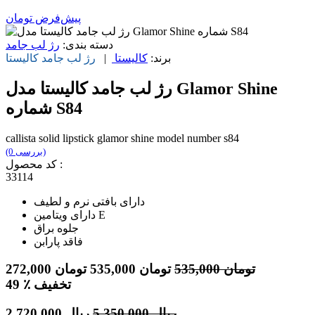
پیش‌فرض
تومان
دسته بندی:
رژ لب جامد
برند:
کالیستا
|
رژ لب جامد
کالیستا
رژ لب جامد کاليستا مدل Glamor Shine
شماره S84
callista solid lipstick glamor shine model number s84
(0 بررسی)
کد محصول :
33114
دارای بافتی نرم و لطیف
دارای ویتامین E
جلوه براق
فاقد پارابن
تومان
535,000
تومان
535,000
تومان
272,000
٪ تخفیف
49
ریال
5,350,000
ریال
2,720,000