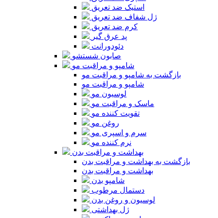
استیک ضد تعریق
ژل شفاف ضد تعریق
کرم ضد تعریق
پد عرق گیر
دئودورانت
صابون شستشو
شامپو و مراقبت مو
بازگشت به شامپو و مراقبت مو
شامپو و مراقبت مو
لوسیون مو
ماسک و مراقبت مو
تقویت کننده مو
روغن مو
سرم و اسپری مو
نرم کننده مو
بهداشت و مراقبت بدن
بازگشت به بهداشت و مراقبت بدن
بهداشت و مراقبت بدن
شامپو بدن
دستمال مرطوب
لوسیون و روغن بدن
ژل بهداشتی