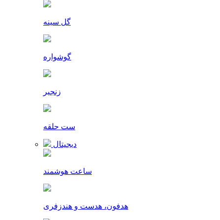
گل سینه
گوشواره
زنجیر
ست حلقه
دیجیتال
ساعت هوشمند
هدفون، هدست و هندزفری