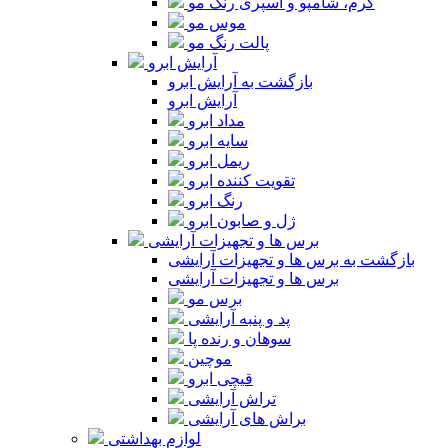
کرم، شامپو و اسپری رنگ مو
موس مو
پالت رنگ مو
آرایش ابرو
بازگشت به آرایش ابرو
آرایش ابرو
مداد ابرو
سایه ابرو
ریمل ابرو
تقویت کننده ابرو
رنگ ابرو
ژل و صابون ابرو
برس ها و تجهیزات آرایشی
بازگشت به برس ها و تجهیزات آرایشی
برس ها و تجهیزات آرایشی
برس مو
پد و پنبه آرایشی
سوهان و رنده پا
موچین
قیچی ابرو
تراش آرایشی
براش های آرایشی
لوازم بهداشتی