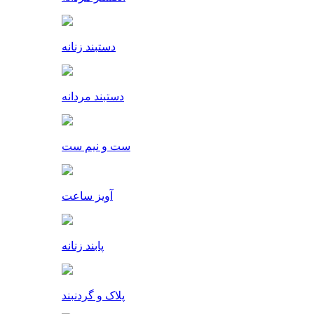
دستبند زنانه
دستبند مردانه
ست و نیم ست
آویز ساعت
پابند زنانه
پلاک و گردنبند