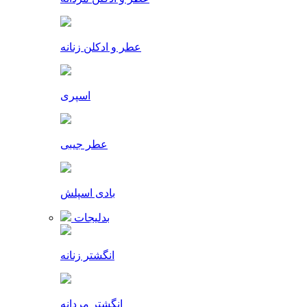
عطر و ادکلن زنانه
اسپری
عطر جیبی
بادی اسپلش
بدلیجات
انگشتر زنانه
انگشتر مردانه