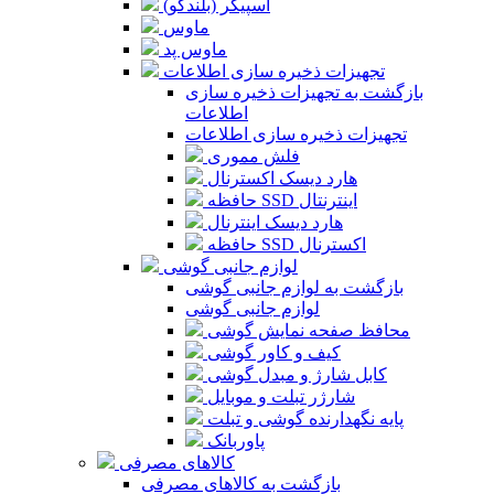
اسپیکر (بلندگو)
ماوس
ماوس پد
تجهیزات ذخیره سازی اطلاعات
بازگشت به تجهیزات ذخیره سازی
اطلاعات
تجهیزات ذخیره سازی اطلاعات
فلش مموری
هارد دیسک اکسترنال
حافظه SSD اینترنتال
هارد دیسک اینترنال
حافظه SSD اکسترنال
لوازم جانبی گوشی
بازگشت به لوازم جانبی گوشی
لوازم جانبی گوشی
محافظ صفحه نمایش گوشی
کیف و کاور گوشی
کابل شارژ و مبدل گوشی
شارژر تبلت و موبایل
پایه نگهدارنده گوشی و تبلت
پاوربانک
کالاهای مصرفی
بازگشت به کالاهای مصرفی