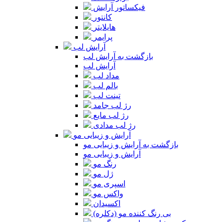
فیکساتور آرایش
کانتور
هایلایتر
پرایمر
آرایش لب
بازگشت به آرایش لب
آرایش لب
مداد لب
بالم لب
تینت لب
رژ لب جامد
رژ لب مایع
رژ لب مدادی
آرایش و زیبایی مو
بازگشت به آرایش و زیبایی مو
آرایش و زیبایی مو
رنگ مو
ژل مو
اسپری مو
واکس مو
اکسیدان
بی رنگ کننده مو (دکلره)