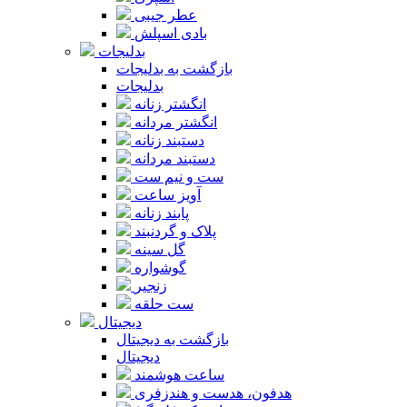
عطر جیبی
بادی اسپلش
بدلیجات
بازگشت به بدلیجات
بدلیجات
انگشتر زنانه
انگشتر مردانه
دستبند زنانه
دستبند مردانه
ست و نیم ست
آویز ساعت
پابند زنانه
پلاک و گردنبند
گل سینه
گوشواره
زنجیر
ست حلقه
دیجیتال
بازگشت به دیجیتال
دیجیتال
ساعت هوشمند
هدفون، هدست و هندزفری