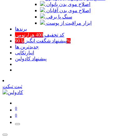
اصلاح موی بدن بانوان
اصلاح موی بدن آقایان
سنگ پا برقی
ابزار مراقبت از پوست
برند‌ها
کد تخفیف
400 هزارتومن
تا 90%
پیشنهاد شگفت انگیز
جدیدترین ها
انبارتکانی
پیشنهاد کادولین
ثبت تیکت
0
0