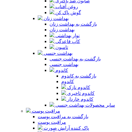
صابون ضد باکتری
روغن آفتاب
گوش پاک کن
بهداشت زنان
بازگشت به بهداشت زنان
بهداشت زنان
نوار بهداشتی
کاپ قاعدگی
تامپون
بهداشت جنسی
بازگشت به بهداشت جنسی
بهداشت جنسی
کاندوم
بازگشت به کاندوم
کاندوم
کاندوم نازک
کاندوم تاخیری
کاندوم خاردار
سایر محصولات بهداشت جنسی
مراقبت پوست
بازگشت به مراقبت پوست
مراقبت پوست
پاک کننده آرایش صورت