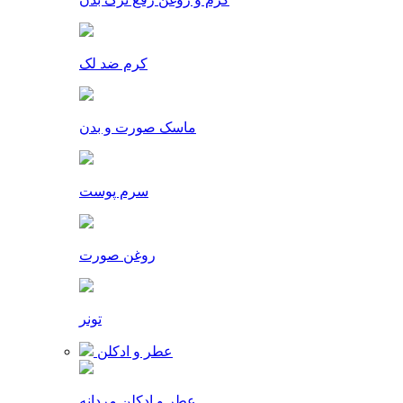
کرم ضد لک
ماسک صورت و بدن
سرم پوست
روغن صورت
تونر
عطر و ادکلن
عطر و ادکلن مردانه