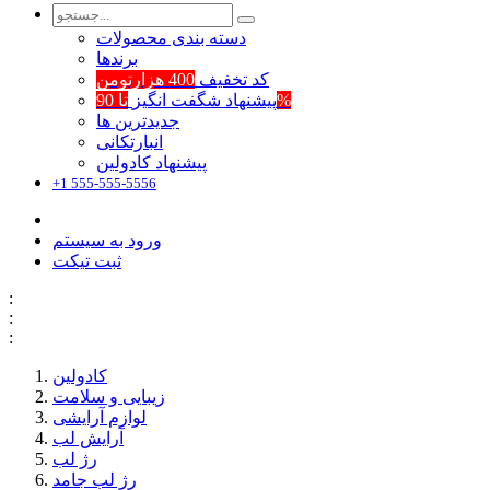
دسته بندی محصولات
برند‌ها
کد تخفیف
400 هزارتومن
تا 90%
پیشنهاد شگفت انگیز
جدیدترین ها
انبارتکانی
پیشنهاد کادولین
+1 555-555-5556
ورود به سیستم
ثبت تیکت
:
:
:
کادولین
زیبایی و سلامت
لوازم آرایشی
آرایش لب
رژ لب
رژ لب جامد