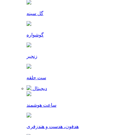
گل سینه
گوشواره
زنجیر
ست حلقه
دیجیتال
ساعت هوشمند
هدفون، هدست و هندزفری