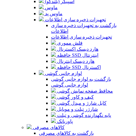
اسپیکر (بلندگو)
ماوس
ماوس پد
تجهیزات ذخیره سازی اطلاعات
بازگشت به تجهیزات ذخیره سازی
اطلاعات
تجهیزات ذخیره سازی اطلاعات
فلش مموری
هارد دیسک اکسترنال
حافظه SSD اینترنتال
هارد دیسک اینترنال
حافظه SSD اکسترنال
لوازم جانبی گوشی
بازگشت به لوازم جانبی گوشی
لوازم جانبی گوشی
محافظ صفحه نمایش گوشی
کیف و کاور گوشی
کابل شارژ و مبدل گوشی
شارژر تبلت و موبایل
پایه نگهدارنده گوشی و تبلت
پاوربانک
کالاهای مصرفی
بازگشت به کالاهای مصرفی