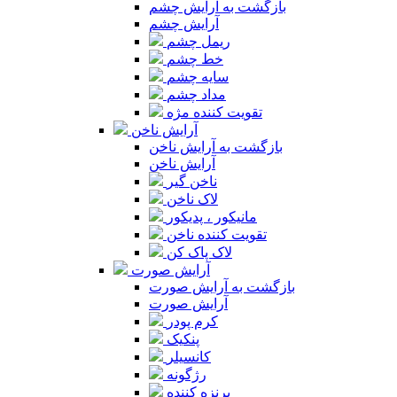
بازگشت به آرایش چشم
آرایش چشم
ریمل چشم
خط چشم
سایه چشم
مداد چشم
تقویت کننده مژه
آرایش ناخن
بازگشت به آرایش ناخن
آرایش ناخن
ناخن گیر
لاک ناخن
مانیکور ، پدیکور
تقویت کننده ناخن
لاک پاک کن
آرایش صورت
بازگشت به آرایش صورت
آرایش صورت
کرم پودر
پنکیک
کانسیلر
رژگونه
برنزه کننده