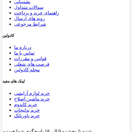
پشتیب​​
انی
سوالات متداول
راهنمای خرید و پرداخت
رویه های ارسال
شرایط مرجوعی
کادولین
درباره ما
تماس با ما
قوانین و مقررات
فرصت های شغلی
مجله کادولین
لینک های مفید
خرید لوازم آرایشی
خرید ماشین اصلاح
خرید کاندوم
خرید بدلیجات
خرید پاوربانک
شنبه تا پنجشنبه 9 الی 18 پاسخگوی شما هستیم