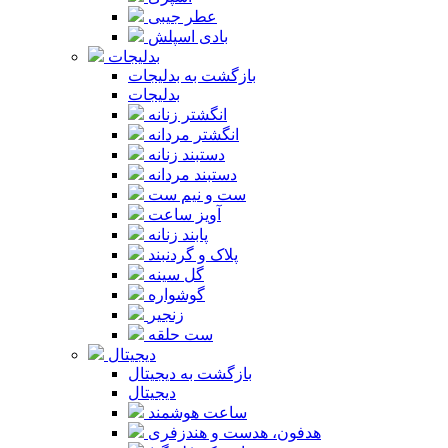
عطر جیبی
بادی اسپلش
بدلیجات
بازگشت به بدلیجات
بدلیجات
انگشتر زنانه
انگشتر مردانه
دستبند زنانه
دستبند مردانه
ست و نیم ست
آویز ساعت
پابند زنانه
پلاک و گردنبند
گل سینه
گوشواره
زنجیر
ست حلقه
دیجیتال
بازگشت به دیجیتال
دیجیتال
ساعت هوشمند
هدفون، هدست و هندزفری