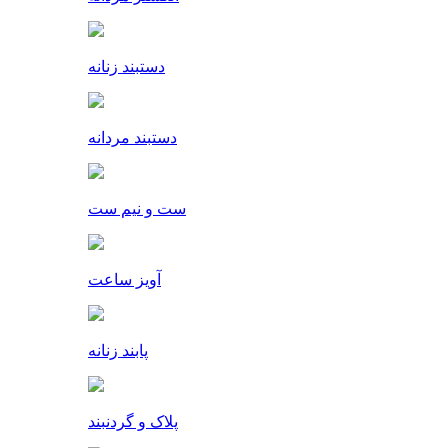
دستبند زنانه
دستبند مردانه
ست و نیم ست
آویز ساعت
پابند زنانه
پلاک و گردنبند