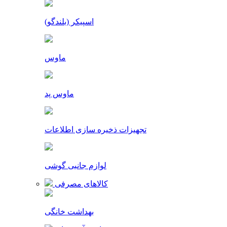
اسپیکر (بلندگو)
ماوس
ماوس پد
تجهیزات ذخیره سازی اطلاعات
لوازم جانبی گوشی
کالاهای مصرفی
بهداشت خانگی