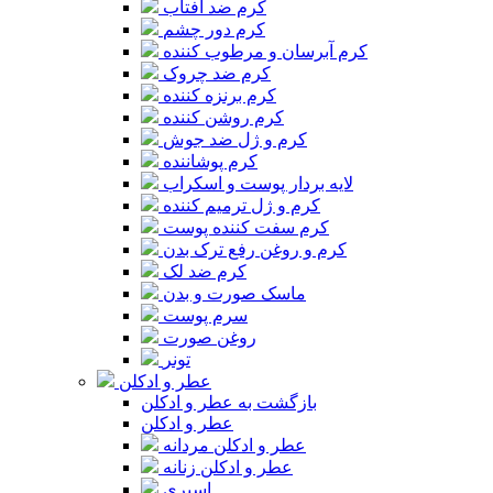
کرم ضد آفتاب
کرم دور چشم
کرم آبرسان و مرطوب کننده
کرم ضد چروک
کرم برنزه کننده
کرم روشن کننده
کرم و ژل ضد جوش
کرم پوشاننده
لایه بردار پوست و اسکراب
کرم و ژل ترمیم کننده
کرم سفت کننده پوست
کرم و روغن رفع ترک بدن
کرم ضد لک
ماسک صورت و بدن
سرم پوست
روغن صورت
تونر
عطر و ادکلن
بازگشت به عطر و ادکلن
عطر و ادکلن
عطر و ادکلن مردانه
عطر و ادکلن زنانه
اسپری