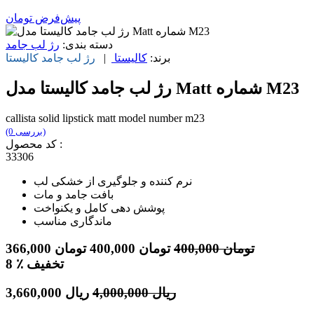
پیش‌فرض
تومان
دسته بندی:
رژ لب جامد
برند:
کالیستا
|
رژ لب جامد
کالیستا
رژ لب جامد کالیستا مدل Matt شماره M23
callista solid lipstick matt model number m23
(0 بررسی)
کد محصول :
33306
نرم کننده و جلوگیری از خشکی لب
بافت جامد و مات
پوشش دهی کامل و یکنواخت
ماندگاری مناسب
تومان
400,000
تومان
400,000
تومان
366,000
٪ تخفیف
8
ریال
4,000,000
ریال
3,660,000