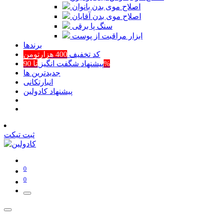
اصلاح موی بدن بانوان
اصلاح موی بدن آقایان
سنگ پا برقی
ابزار مراقبت از پوست
برند‌ها
کد تخفیف
400 هزارتومن
تا 90%
پیشنهاد شگفت انگیز
جدیدترین ها
انبارتکانی
پیشنهاد کادولین
ثبت تیکت
0
0