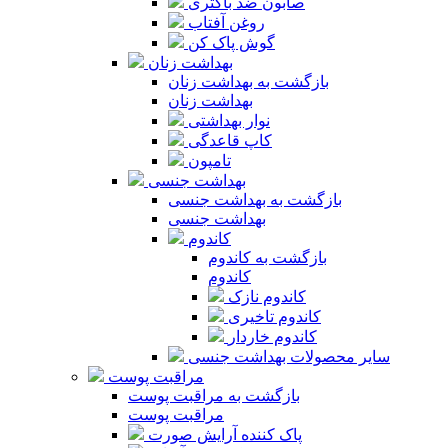
صابون ضد باکتری
روغن آفتاب
گوش پاک کن
بهداشت زنان
بازگشت به بهداشت زنان
بهداشت زنان
نوار بهداشتی
کاپ قاعدگی
تامپون
بهداشت جنسی
بازگشت به بهداشت جنسی
بهداشت جنسی
کاندوم
بازگشت به کاندوم
کاندوم
کاندوم نازک
کاندوم تاخیری
کاندوم خاردار
سایر محصولات بهداشت جنسی
مراقبت پوست
بازگشت به مراقبت پوست
مراقبت پوست
پاک کننده آرایش صورت