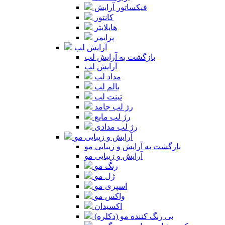
فیکساتور آرایش
کانتور
هایلایتر
پرایمر
آرایش لب
بازگشت به آرایش لب
آرایش لب
مداد لب
بالم لب
تینت لب
رژ لب جامد
رژ لب مایع
رژ لب مدادی
آرایش و زیبایی مو
بازگشت به آرایش و زیبایی مو
آرایش و زیبایی مو
رنگ مو
ژل مو
اسپری مو
واکس مو
اکسیدان
بی رنگ کننده مو (دکلره)