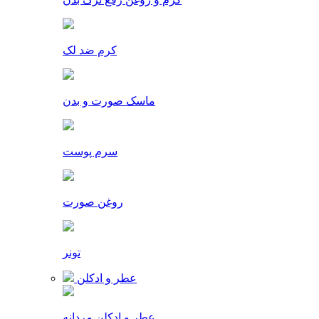
کرم ضد لک
ماسک صورت و بدن
سرم پوست
روغن صورت
تونر
عطر و ادکلن
عطر و ادکلن مردانه