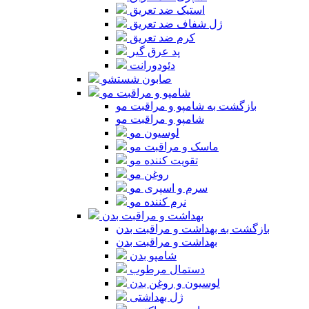
استیک ضد تعریق
ژل شفاف ضد تعریق
کرم ضد تعریق
پد عرق گیر
دئودورانت
صابون شستشو
شامپو و مراقبت مو
بازگشت به شامپو و مراقبت مو
شامپو و مراقبت مو
لوسیون مو
ماسک و مراقبت مو
تقویت کننده مو
روغن مو
سرم و اسپری مو
نرم کننده مو
بهداشت و مراقبت بدن
بازگشت به بهداشت و مراقبت بدن
بهداشت و مراقبت بدن
شامپو بدن
دستمال مرطوب
لوسیون و روغن بدن
ژل بهداشتی