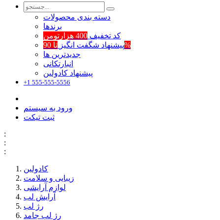
دسته بندی محصولات
برند‌ها
کد تخفیف
400 هزارتومن
تا 90%
پیشنهاد شگفت انگیز
جدیدترین ها
انبارتکانی
پیشنهاد کادولین
+1 555-555-5556
ورود به سیستم
ثبت تیکت
:
:
:
کادولین
زیبایی و سلامت
لوازم آرایشی
آرایش لب
رژ لب
رژ لب جامد