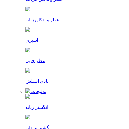
عطر و ادکلن زنانه
اسپری
عطر جیبی
بادی اسپلش
بدلیجات
انگشتر زنانه
انگشتر مردانه