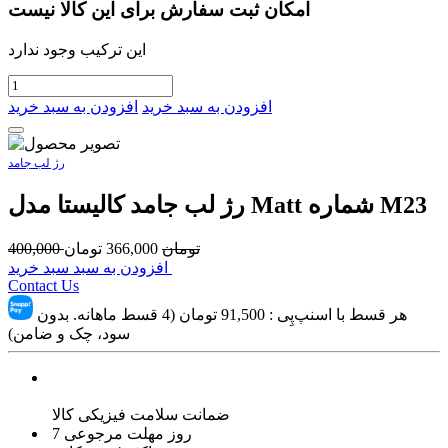
امکان ثبت سفارش برای این کالا نیست
این ترکیب وجود ندارد
افزودن به سبد خرید
افزودن به سبد خرید
رژ لب جامد
رژ لب جامد کالیستا مدل Matt شماره M23
تومان
366,000
تومان
400,000
افزودن به سبد سبد خرید
Contact Us
هر قسط با اسنپ‌پِی :
91,500
تومان (4 قسط ماهانه. بدون
سود، چک و ضامن)
ضمانت سلامت فیزیکی کالا
7 روز مهلت مرجوعی