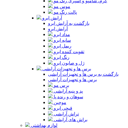
کرم، شامپو و اسپری رنگ مو
موس مو
پالت رنگ مو
آرایش ابرو
بازگشت به آرایش ابرو
آرایش ابرو
مداد ابرو
سایه ابرو
ریمل ابرو
تقویت کننده ابرو
رنگ ابرو
ژل و صابون ابرو
برس ها و تجهیزات آرایشی
بازگشت به برس ها و تجهیزات آرایشی
برس ها و تجهیزات آرایشی
برس مو
پد و پنبه آرایشی
سوهان و رنده پا
موچین
قیچی ابرو
تراش آرایشی
براش های آرایشی
لوازم بهداشتی