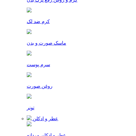
کرم ضد لک
ماسک صورت و بدن
سرم پوست
روغن صورت
تونر
عطر و ادکلن
عطر و ادکلن مردانه