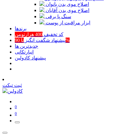
اصلاح موی بدن بانوان
اصلاح موی بدن آقایان
سنگ پا برقی
ابزار مراقبت از پوست
برند‌ها
کد تخفیف
400 هزارتومن
تا 90%
پیشنهاد شگفت انگیز
جدیدترین ها
انبارتکانی
پیشنهاد کادولین
ثبت تیکت
0
0