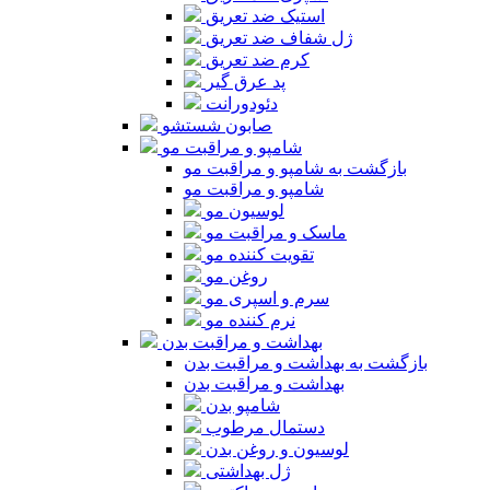
استیک ضد تعریق
ژل شفاف ضد تعریق
کرم ضد تعریق
پد عرق گیر
دئودورانت
صابون شستشو
شامپو و مراقبت مو
بازگشت به شامپو و مراقبت مو
شامپو و مراقبت مو
لوسیون مو
ماسک و مراقبت مو
تقویت کننده مو
روغن مو
سرم و اسپری مو
نرم کننده مو
بهداشت و مراقبت بدن
بازگشت به بهداشت و مراقبت بدن
بهداشت و مراقبت بدن
شامپو بدن
دستمال مرطوب
لوسیون و روغن بدن
ژل بهداشتی