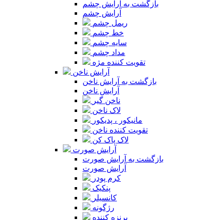
بازگشت به آرایش چشم
آرایش چشم
ریمل چشم
خط چشم
سایه چشم
مداد چشم
تقویت کننده مژه
آرایش ناخن
بازگشت به آرایش ناخن
آرایش ناخن
ناخن گیر
لاک ناخن
مانیکور ، پدیکور
تقویت کننده ناخن
لاک پاک کن
آرایش صورت
بازگشت به آرایش صورت
آرایش صورت
کرم پودر
پنکیک
کانسیلر
رژگونه
برنزه کننده