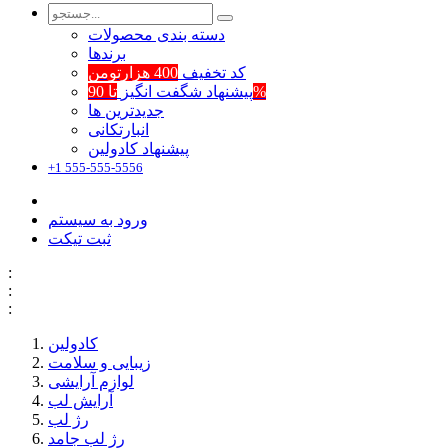
دسته بندی محصولات
برند‌ها
کد تخفیف
400 هزارتومن
تا 90%
پیشنهاد شگفت انگیز
جدیدترین ها
انبارتکانی
پیشنهاد کادولین
+1 555-555-5556
ورود به سیستم
ثبت تیکت
:
:
:
کادولین
زیبایی و سلامت
لوازم آرایشی
آرایش لب
رژ لب
رژ لب جامد