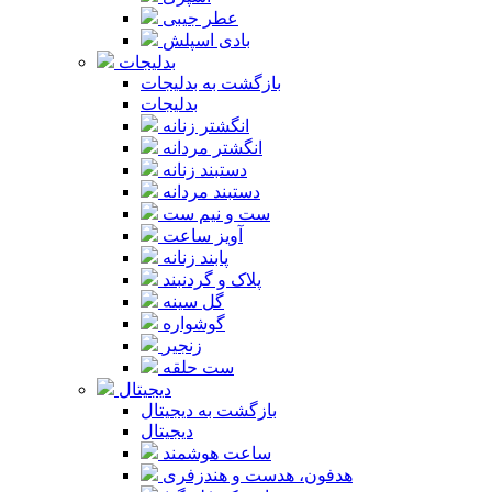
عطر جیبی
بادی اسپلش
بدلیجات
بازگشت به بدلیجات
بدلیجات
انگشتر زنانه
انگشتر مردانه
دستبند زنانه
دستبند مردانه
ست و نیم ست
آویز ساعت
پابند زنانه
پلاک و گردنبند
گل سینه
گوشواره
زنجیر
ست حلقه
دیجیتال
بازگشت به دیجیتال
دیجیتال
ساعت هوشمند
هدفون، هدست و هندزفری