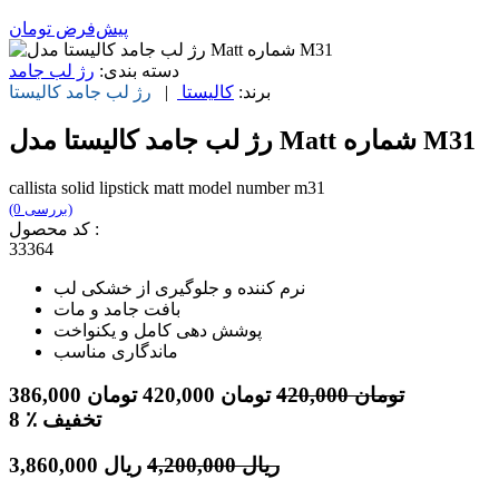
پیش‌فرض
تومان
دسته بندی:
رژ لب جامد
برند:
کالیستا
|
رژ لب جامد
کالیستا
رژ لب جامد کالیستا مدل Matt شماره M31
callista solid lipstick matt model number m31
(0 بررسی)
کد محصول :
33364
نرم کننده و جلوگیری از خشکی لب
بافت جامد و مات
پوشش دهی کامل و یکنواخت
ماندگاری مناسب
تومان
420,000
تومان
420,000
تومان
386,000
٪ تخفیف
8
ریال
4,200,000
ریال
3,860,000