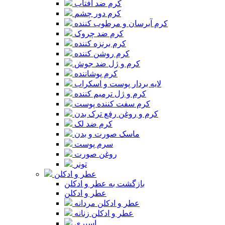
کرم ضد آفتاب
کرم دور چشم
کرم آبرسان و مرطوب کننده
کرم ضد چروک
کرم برنزه کننده
کرم روشن کننده
کرم و ژل ضد جوش
کرم پوشاننده
لایه بردار پوست و اسکراب
کرم و ژل ترمیم کننده
کرم سفت کننده پوست
کرم و روغن رفع ترک بدن
کرم ضد لک
ماسک صورت و بدن
سرم پوست
روغن صورت
تونر
عطر و ادکلن
بازگشت به عطر و ادکلن
عطر و ادکلن
عطر و ادکلن مردانه
عطر و ادکلن زنانه
اسپری