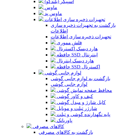
اسپیکر (بلندگو)
ماوس
ماوس پد
تجهیزات ذخیره سازی اطلاعات
بازگشت به تجهیزات ذخیره سازی
اطلاعات
تجهیزات ذخیره سازی اطلاعات
فلش مموری
هارد دیسک اکسترنال
حافظه SSD اینترنتال
هارد دیسک اینترنال
حافظه SSD اکسترنال
لوازم جانبی گوشی
بازگشت به لوازم جانبی گوشی
لوازم جانبی گوشی
محافظ صفحه نمایش گوشی
کیف و کاور گوشی
کابل شارژ و مبدل گوشی
شارژر تبلت و موبایل
پایه نگهدارنده گوشی و تبلت
پاوربانک
کالاهای مصرفی
بازگشت به کالاهای مصرفی