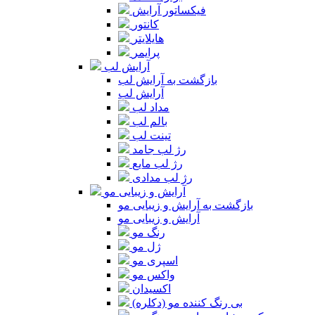
فیکساتور آرایش
کانتور
هایلایتر
پرایمر
آرایش لب
بازگشت به آرایش لب
آرایش لب
مداد لب
بالم لب
تینت لب
رژ لب جامد
رژ لب مایع
رژ لب مدادی
آرایش و زیبایی مو
بازگشت به آرایش و زیبایی مو
آرایش و زیبایی مو
رنگ مو
ژل مو
اسپری مو
واکس مو
اکسیدان
بی رنگ کننده مو (دکلره)