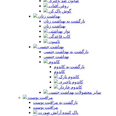
صابون ضد باکتری
روغن آفتاب
گوش پاک کن
بهداشت زنان
بازگشت به بهداشت زنان
بهداشت زنان
نوار بهداشتی
کاپ قاعدگی
تامپون
بهداشت جنسی
بازگشت به بهداشت جنسی
بهداشت جنسی
کاندوم
بازگشت به کاندوم
کاندوم
کاندوم نازک
کاندوم تاخیری
کاندوم خاردار
سایر محصولات بهداشت جنسی
مراقبت پوست
بازگشت به مراقبت پوست
مراقبت پوست
پاک کننده آرایش صورت