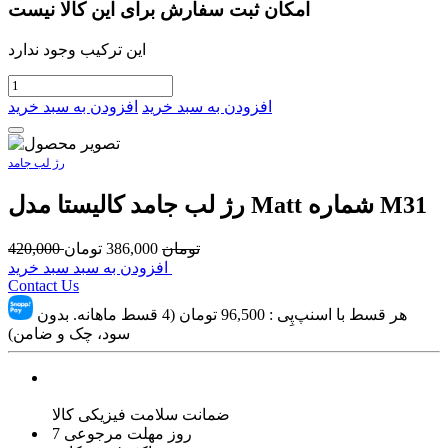
امکان ثبت سفارش برای این کالا نیست
این ترکیب وجود ندارد
افزودن به سبد خرید
افزودن به سبد خرید
رژ لب جامد
رژ لب جامد کالیستا مدل Matt شماره M31
تومان
386,000
تومان
420,000
افزودن به سبد سبد خرید
Contact Us
هر قسط با اسنپ‌پِی :
96,500
تومان (4 قسط ماهانه. بدون
سود، چک و ضامن)
ضمانت سلامت فیزیکی کالا
7 روز مهلت مرجوعی