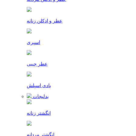
عطر و ادکلن زنانه
اسپری
عطر جیبی
بادی اسپلش
بدلیجات
انگشتر زنانه
انگشتر مردانه