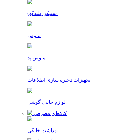
اسپیکر (بلندگو)
ماوس
ماوس پد
تجهیزات ذخیره سازی اطلاعات
لوازم جانبی گوشی
کالاهای مصرفی
بهداشت خانگی