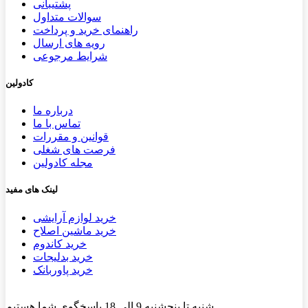
پشتیب​​
انی
سوالات متداول
راهنمای خرید و پرداخت
رویه های ارسال
شرایط مرجوعی
کادولین
درباره ما
تماس با ما
قوانین و مقررات
فرصت های شغلی
مجله کادولین
لینک های مفید
خرید لوازم آرایشی
خرید ماشین اصلاح
خرید کاندوم
خرید بدلیجات
خرید پاوربانک
شنبه تا پنجشنبه 9 الی 18 پاسخگوی شما هستیم