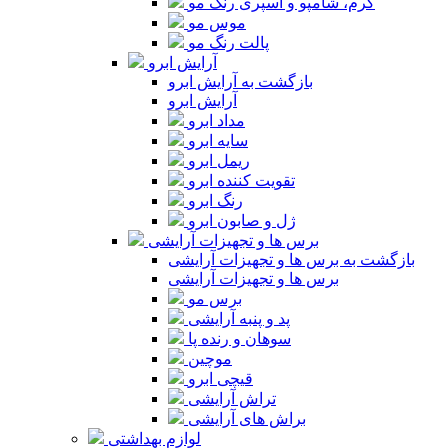
کرم، شامپو و اسپری رنگ مو
موس مو
پالت رنگ مو
آرایش ابرو
بازگشت به آرایش ابرو
آرایش ابرو
مداد ابرو
سایه ابرو
ریمل ابرو
تقویت کننده ابرو
رنگ ابرو
ژل و صابون ابرو
برس ها و تجهیزات آرایشی
بازگشت به برس ها و تجهیزات آرایشی
برس ها و تجهیزات آرایشی
برس مو
پد و پنبه آرایشی
سوهان و رنده پا
موچین
قیچی ابرو
تراش آرایشی
براش های آرایشی
لوازم بهداشتی