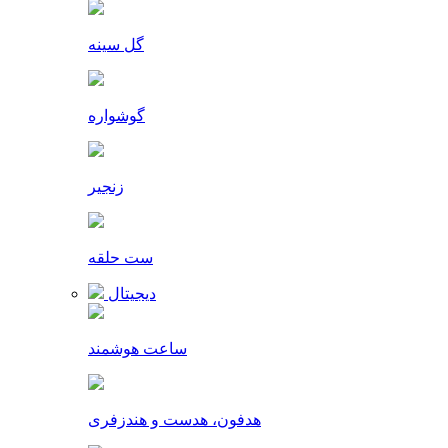
گل سینه
گوشواره
زنجیر
ست حلقه
دیجیتال
ساعت هوشمند
هدفون، هدست و هندزفری