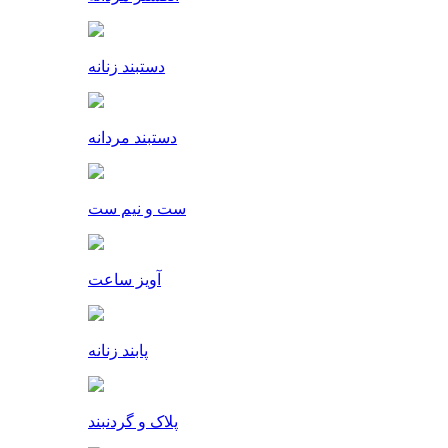
دستبند زنانه
دستبند مردانه
ست و نیم ست
آویز ساعت
پابند زنانه
پلاک و گردنبند