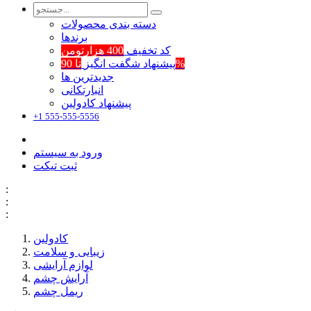
دسته بندی محصولات
برند‌ها
کد تخفیف
400 هزارتومن
تا 90%
پیشنهاد شگفت انگیز
جدیدترین ها
انبارتکانی
پیشنهاد کادولین
+1 555-555-5556
ورود به سیستم
ثبت تیکت
:
:
:
کادولین
زیبایی و سلامت
لوازم آرایشی
آرایش چشم
ریمل چشم