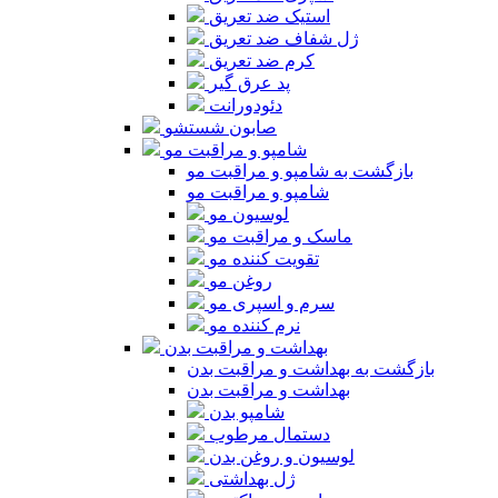
استیک ضد تعریق
ژل شفاف ضد تعریق
کرم ضد تعریق
پد عرق گیر
دئودورانت
صابون شستشو
شامپو و مراقبت مو
بازگشت به شامپو و مراقبت مو
شامپو و مراقبت مو
لوسیون مو
ماسک و مراقبت مو
تقویت کننده مو
روغن مو
سرم و اسپری مو
نرم کننده مو
بهداشت و مراقبت بدن
بازگشت به بهداشت و مراقبت بدن
بهداشت و مراقبت بدن
شامپو بدن
دستمال مرطوب
لوسیون و روغن بدن
ژل بهداشتی