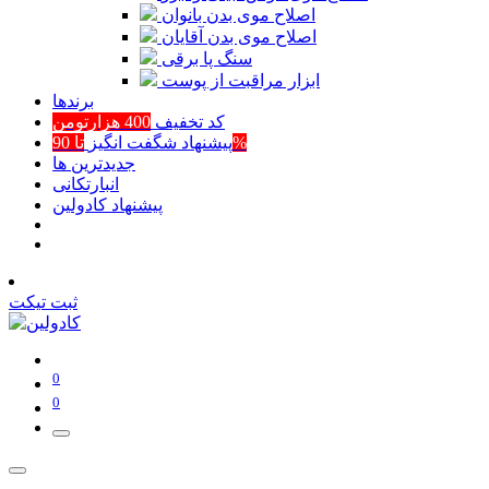
اصلاح موی بدن بانوان
اصلاح موی بدن آقایان
سنگ پا برقی
ابزار مراقبت از پوست
برند‌ها
کد تخفیف
400 هزارتومن
تا 90%
پیشنهاد شگفت انگیز
جدیدترین ها
انبارتکانی
پیشنهاد کادولین
ثبت تیکت
0
0