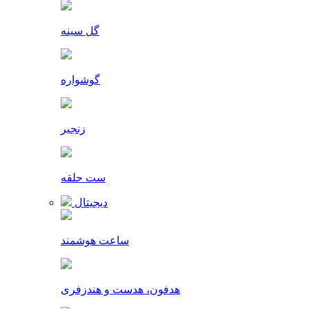
گل سینه
گوشواره
زنجیر
ست حلقه
دیجیتال
ساعت هوشمند
هدفون، هدست و هندزفری