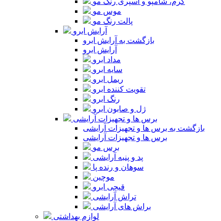
کرم، شامپو و اسپری رنگ مو
موس مو
پالت رنگ مو
آرایش ابرو
بازگشت به آرایش ابرو
آرایش ابرو
مداد ابرو
سایه ابرو
ریمل ابرو
تقویت کننده ابرو
رنگ ابرو
ژل و صابون ابرو
برس ها و تجهیزات آرایشی
بازگشت به برس ها و تجهیزات آرایشی
برس ها و تجهیزات آرایشی
برس مو
پد و پنبه آرایشی
سوهان و رنده پا
موچین
قیچی ابرو
تراش آرایشی
براش های آرایشی
لوازم بهداشتی