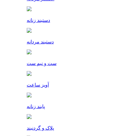
دستبند زنانه
دستبند مردانه
ست و نیم ست
آویز ساعت
پابند زنانه
پلاک و گردنبند