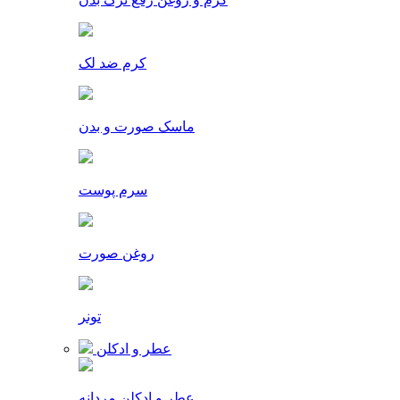
کرم ضد لک
ماسک صورت و بدن
سرم پوست
روغن صورت
تونر
عطر و ادکلن
عطر و ادکلن مردانه