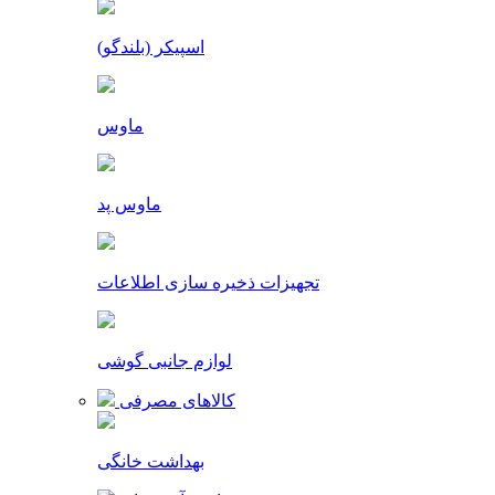
اسپیکر (بلندگو)
ماوس
ماوس پد
تجهیزات ذخیره سازی اطلاعات
لوازم جانبی گوشی
کالاهای مصرفی
بهداشت خانگی