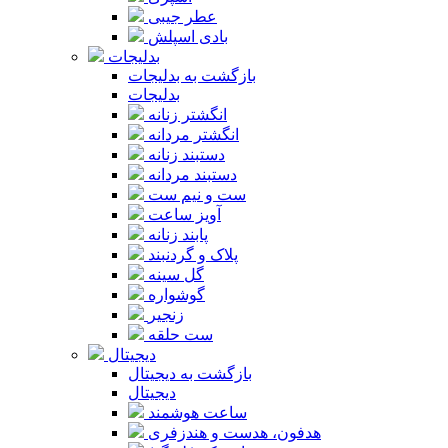
عطر جیبی
بادی اسپلش
بدلیجات
بازگشت به بدلیجات
بدلیجات
انگشتر زنانه
انگشتر مردانه
دستبند زنانه
دستبند مردانه
ست و نیم ست
آویز ساعت
پابند زنانه
پلاک و گردنبند
گل سینه
گوشواره
زنجیر
ست حلقه
دیجیتال
بازگشت به دیجیتال
دیجیتال
ساعت هوشمند
هدفون، هدست و هندزفری