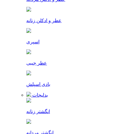
عطر و ادکلن زنانه
اسپری
عطر جیبی
بادی اسپلش
بدلیجات
انگشتر زنانه
انگشتر مردانه