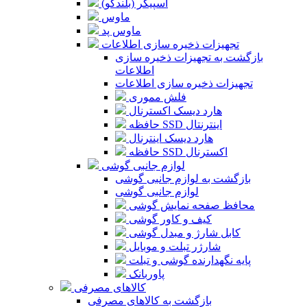
اسپیکر (بلندگو)
ماوس
ماوس پد
تجهیزات ذخیره سازی اطلاعات
بازگشت به تجهیزات ذخیره سازی
اطلاعات
تجهیزات ذخیره سازی اطلاعات
فلش مموری
هارد دیسک اکسترنال
حافظه SSD اینترنتال
هارد دیسک اینترنال
حافظه SSD اکسترنال
لوازم جانبی گوشی
بازگشت به لوازم جانبی گوشی
لوازم جانبی گوشی
محافظ صفحه نمایش گوشی
کیف و کاور گوشی
کابل شارژ و مبدل گوشی
شارژر تبلت و موبایل
پایه نگهدارنده گوشی و تبلت
پاوربانک
کالاهای مصرفی
بازگشت به کالاهای مصرفی