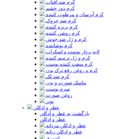
کرم ضد آفتاب
کرم دور چشم
کرم آبرسان و مرطوب کننده
کرم ضد چروک
کرم برنزه کننده
کرم روشن کننده
کرم و ژل ضد جوش
کرم پوشاننده
لایه بردار پوست و اسکراب
کرم و ژل ترمیم کننده
کرم سفت کننده پوست
کرم و روغن رفع ترک بدن
کرم ضد لک
ماسک صورت و بدن
سرم پوست
روغن صورت
تونر
عطر و ادکلن
بازگشت به عطر و ادکلن
عطر و ادکلن
عطر و ادکلن مردانه
عطر و ادکلن زنانه
اسپری