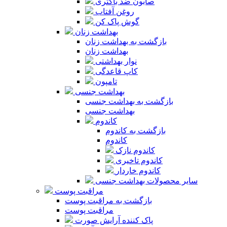
صابون ضد باکتری
روغن آفتاب
گوش پاک کن
بهداشت زنان
بازگشت به بهداشت زنان
بهداشت زنان
نوار بهداشتی
کاپ قاعدگی
تامپون
بهداشت جنسی
بازگشت به بهداشت جنسی
بهداشت جنسی
کاندوم
بازگشت به کاندوم
کاندوم
کاندوم نازک
کاندوم تاخیری
کاندوم خاردار
سایر محصولات بهداشت جنسی
مراقبت پوست
بازگشت به مراقبت پوست
مراقبت پوست
پاک کننده آرایش صورت