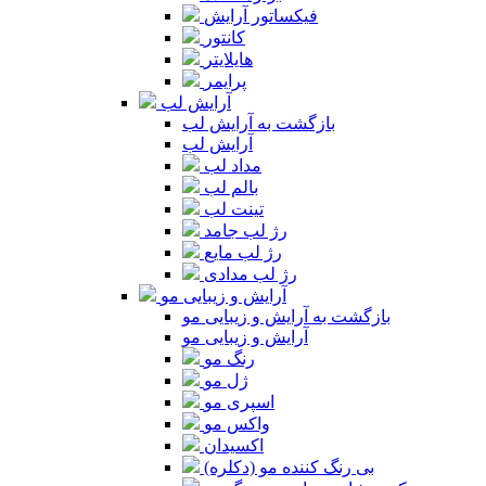
فیکساتور آرایش
کانتور
هایلایتر
پرایمر
آرایش لب
بازگشت به آرایش لب
آرایش لب
مداد لب
بالم لب
تینت لب
رژ لب جامد
رژ لب مایع
رژ لب مدادی
آرایش و زیبایی مو
بازگشت به آرایش و زیبایی مو
آرایش و زیبایی مو
رنگ مو
ژل مو
اسپری مو
واکس مو
اکسیدان
بی رنگ کننده مو (دکلره)