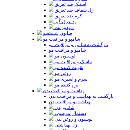
استیک ضد تعریق
ژل شفاف ضد تعریق
کرم ضد تعریق
پد عرق گیر
دئودورانت
صابون شستشو
شامپو و مراقبت مو
بازگشت به شامپو و مراقبت مو
شامپو و مراقبت مو
لوسیون مو
ماسک و مراقبت مو
تقویت کننده مو
روغن مو
سرم و اسپری مو
نرم کننده مو
بهداشت و مراقبت بدن
بازگشت به بهداشت و مراقبت بدن
بهداشت و مراقبت بدن
شامپو بدن
دستمال مرطوب
لوسیون و روغن بدن
ژل بهداشتی