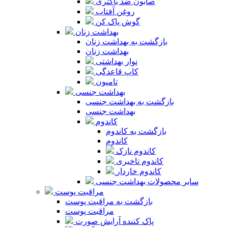
صابون ضد باکتری
روغن آفتاب
گوش پاک کن
بهداشت زنان
بازگشت به بهداشت زنان
بهداشت زنان
نوار بهداشتی
کاپ قاعدگی
تامپون
بهداشت جنسی
بازگشت به بهداشت جنسی
بهداشت جنسی
کاندوم
بازگشت به کاندوم
کاندوم
کاندوم نازک
کاندوم تاخیری
کاندوم خاردار
سایر محصولات بهداشت جنسی
مراقبت پوست
بازگشت به مراقبت پوست
مراقبت پوست
پاک کننده آرایش صورت