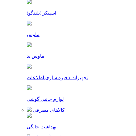
اسپیکر (بلندگو)
ماوس
ماوس پد
تجهیزات ذخیره سازی اطلاعات
لوازم جانبی گوشی
کالاهای مصرفی
بهداشت خانگی