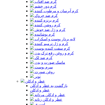
کرم ضد آفتاب
کرم دور چشم
کرم آبرسان و مرطوب کننده
کرم ضد چروک
کرم برنزه کننده
کرم روشن کننده
کرم و ژل ضد جوش
کرم پوشاننده
لایه بردار پوست و اسکراب
کرم و ژل ترمیم کننده
کرم سفت کننده پوست
کرم و روغن رفع ترک بدن
کرم ضد لک
ماسک صورت و بدن
سرم پوست
روغن صورت
تونر
عطر و ادکلن
بازگشت به عطر و ادکلن
عطر و ادکلن
عطر و ادکلن مردانه
عطر و ادکلن زنانه
اسپری