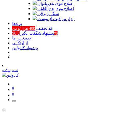
اصلاح موی بدن بانوان
اصلاح موی بدن آقایان
سنگ پا برقی
ابزار مراقبت از پوست
برند‌ها
کد تخفیف
400 هزارتومن
تا 90%
پیشنهاد شگفت انگیز
جدیدترین ها
انبارتکانی
پیشنهاد کادولین
ثبت تیکت
0
0