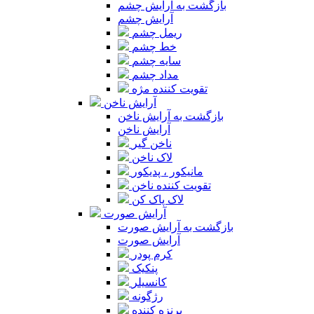
بازگشت به آرایش چشم
آرایش چشم
ریمل چشم
خط چشم
سایه چشم
مداد چشم
تقویت کننده مژه
آرایش ناخن
بازگشت به آرایش ناخن
آرایش ناخن
ناخن گیر
لاک ناخن
مانیکور ، پدیکور
تقویت کننده ناخن
لاک پاک کن
آرایش صورت
بازگشت به آرایش صورت
آرایش صورت
کرم پودر
پنکیک
کانسیلر
رژگونه
برنزه کننده