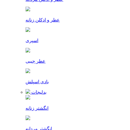
عطر و ادکلن زنانه
اسپری
عطر جیبی
بادی اسپلش
بدلیجات
انگشتر زنانه
انگشتر مردانه