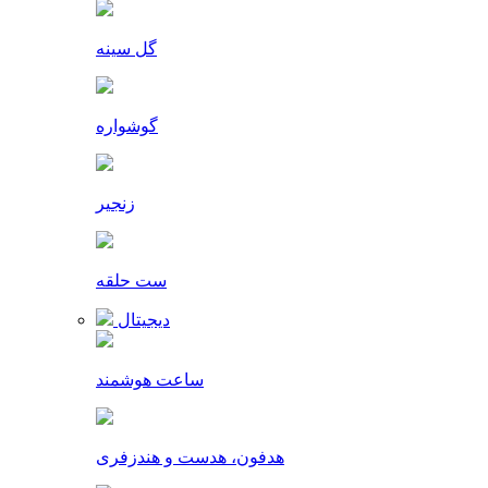
گل سینه
گوشواره
زنجیر
ست حلقه
دیجیتال
ساعت هوشمند
هدفون، هدست و هندزفری