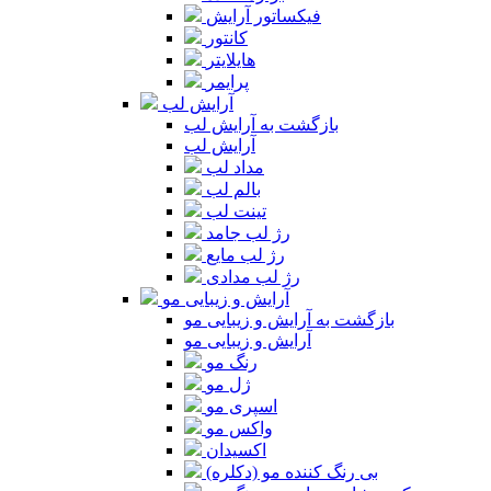
فیکساتور آرایش
کانتور
هایلایتر
پرایمر
آرایش لب
بازگشت به آرایش لب
آرایش لب
مداد لب
بالم لب
تینت لب
رژ لب جامد
رژ لب مایع
رژ لب مدادی
آرایش و زیبایی مو
بازگشت به آرایش و زیبایی مو
آرایش و زیبایی مو
رنگ مو
ژل مو
اسپری مو
واکس مو
اکسیدان
بی رنگ کننده مو (دکلره)