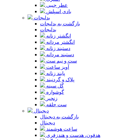
عطر جیبی
بادی اسپلش
بدلیجات
بازگشت به بدلیجات
بدلیجات
انگشتر زنانه
انگشتر مردانه
دستبند زنانه
دستبند مردانه
ست و نیم ست
آویز ساعت
پابند زنانه
پلاک و گردنبند
گل سینه
گوشواره
زنجیر
ست حلقه
دیجیتال
بازگشت به دیجیتال
دیجیتال
ساعت هوشمند
هدفون، هدست و هندزفری