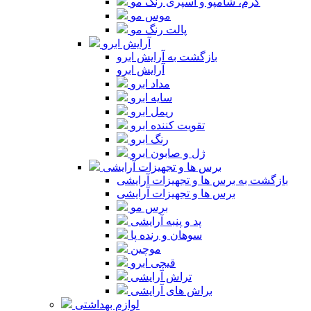
کرم، شامپو و اسپری رنگ مو
موس مو
پالت رنگ مو
آرایش ابرو
بازگشت به آرایش ابرو
آرایش ابرو
مداد ابرو
سایه ابرو
ریمل ابرو
تقویت کننده ابرو
رنگ ابرو
ژل و صابون ابرو
برس ها و تجهیزات آرایشی
بازگشت به برس ها و تجهیزات آرایشی
برس ها و تجهیزات آرایشی
برس مو
پد و پنبه آرایشی
سوهان و رنده پا
موچین
قیچی ابرو
تراش آرایشی
براش های آرایشی
لوازم بهداشتی