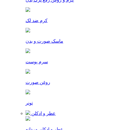
کرم ضد لک
ماسک صورت و بدن
سرم پوست
روغن صورت
تونر
عطر و ادکلن
عطر و ادکلن مردانه