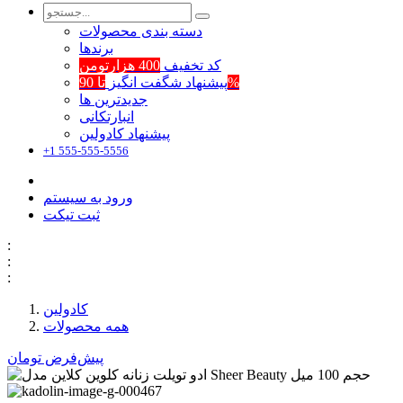
دسته بندی محصولات
برند‌ها
کد تخفیف
400 هزارتومن
تا 90%
پیشنهاد شگفت انگیز
جدیدترین ها
انبارتکانی
پیشنهاد کادولین
+1 555-555-5556
ورود به سیستم
ثبت تیکت
:
:
:
کادولین
همه محصولات
پیش‌فرض
تومان