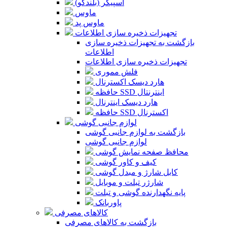
اسپیکر (بلندگو)
ماوس
ماوس پد
تجهیزات ذخیره سازی اطلاعات
بازگشت به تجهیزات ذخیره سازی
اطلاعات
تجهیزات ذخیره سازی اطلاعات
فلش مموری
هارد دیسک اکسترنال
حافظه SSD اینترنتال
هارد دیسک اینترنال
حافظه SSD اکسترنال
لوازم جانبی گوشی
بازگشت به لوازم جانبی گوشی
لوازم جانبی گوشی
محافظ صفحه نمایش گوشی
کیف و کاور گوشی
کابل شارژ و مبدل گوشی
شارژر تبلت و موبایل
پایه نگهدارنده گوشی و تبلت
پاوربانک
کالاهای مصرفی
بازگشت به کالاهای مصرفی