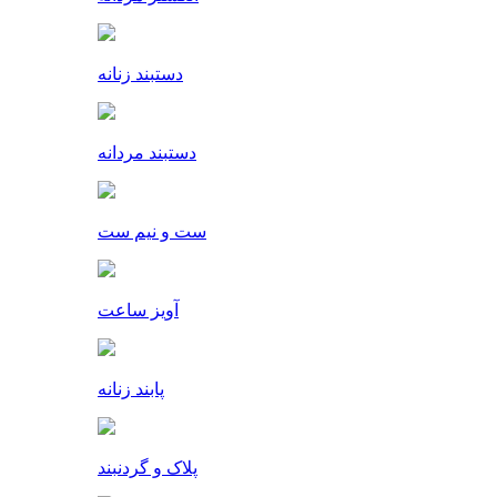
دستبند زنانه
دستبند مردانه
ست و نیم ست
آویز ساعت
پابند زنانه
پلاک و گردنبند