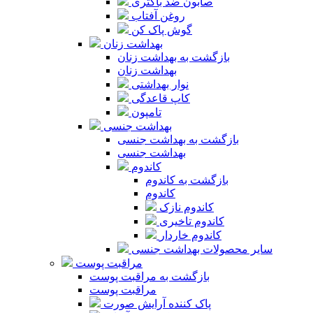
صابون ضد باکتری
روغن آفتاب
گوش پاک کن
بهداشت زنان
بازگشت به بهداشت زنان
بهداشت زنان
نوار بهداشتی
کاپ قاعدگی
تامپون
بهداشت جنسی
بازگشت به بهداشت جنسی
بهداشت جنسی
کاندوم
بازگشت به کاندوم
کاندوم
کاندوم نازک
کاندوم تاخیری
کاندوم خاردار
سایر محصولات بهداشت جنسی
مراقبت پوست
بازگشت به مراقبت پوست
مراقبت پوست
پاک کننده آرایش صورت