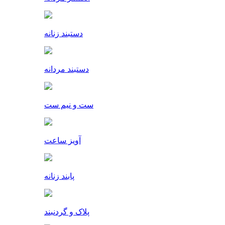
دستبند زنانه
دستبند مردانه
ست و نیم ست
آویز ساعت
پابند زنانه
پلاک و گردنبند