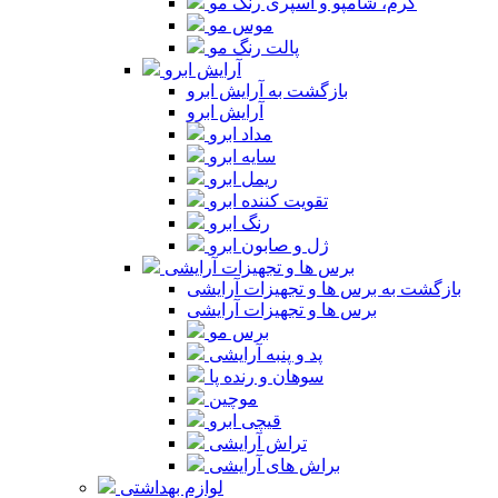
کرم، شامپو و اسپری رنگ مو
موس مو
پالت رنگ مو
آرایش ابرو
بازگشت به آرایش ابرو
آرایش ابرو
مداد ابرو
سایه ابرو
ریمل ابرو
تقویت کننده ابرو
رنگ ابرو
ژل و صابون ابرو
برس ها و تجهیزات آرایشی
بازگشت به برس ها و تجهیزات آرایشی
برس ها و تجهیزات آرایشی
برس مو
پد و پنبه آرایشی
سوهان و رنده پا
موچین
قیچی ابرو
تراش آرایشی
براش های آرایشی
لوازم بهداشتی