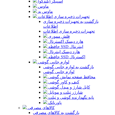
اسپیکر (بلندگو)
ماوس
ماوس پد
تجهیزات ذخیره سازی اطلاعات
بازگشت به تجهیزات ذخیره سازی
اطلاعات
تجهیزات ذخیره سازی اطلاعات
فلش مموری
هارد دیسک اکسترنال
حافظه SSD اینترنتال
هارد دیسک اینترنال
حافظه SSD اکسترنال
لوازم جانبی گوشی
بازگشت به لوازم جانبی گوشی
لوازم جانبی گوشی
محافظ صفحه نمایش گوشی
کیف و کاور گوشی
کابل شارژ و مبدل گوشی
شارژر تبلت و موبایل
پایه نگهدارنده گوشی و تبلت
پاوربانک
کالاهای مصرفی
بازگشت به کالاهای مصرفی