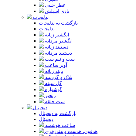
عطر جیبی
بادی اسپلش
بدلیجات
بازگشت به بدلیجات
بدلیجات
انگشتر زنانه
انگشتر مردانه
دستبند زنانه
دستبند مردانه
ست و نیم ست
آویز ساعت
پابند زنانه
پلاک و گردنبند
گل سینه
گوشواره
زنجیر
ست حلقه
دیجیتال
بازگشت به دیجیتال
دیجیتال
ساعت هوشمند
هدفون، هدست و هندزفری