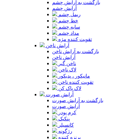
بازگشت به آرایش چشم
آرایش چشم
ریمل چشم
خط چشم
سایه چشم
مداد چشم
تقویت کننده مژه
آرایش ناخن
بازگشت به آرایش ناخن
آرایش ناخن
ناخن گیر
لاک ناخن
مانیکور ، پدیکور
تقویت کننده ناخن
لاک پاک کن
آرایش صورت
بازگشت به آرایش صورت
آرایش صورت
کرم پودر
پنکیک
کانسیلر
رژگونه
برنزه کننده