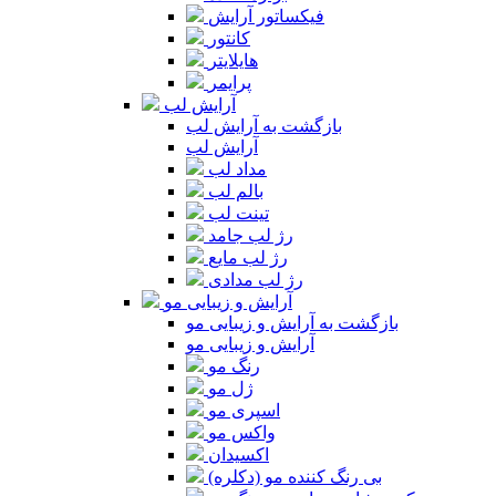
فیکساتور آرایش
کانتور
هایلایتر
پرایمر
آرایش لب
بازگشت به آرایش لب
آرایش لب
مداد لب
بالم لب
تینت لب
رژ لب جامد
رژ لب مایع
رژ لب مدادی
آرایش و زیبایی مو
بازگشت به آرایش و زیبایی مو
آرایش و زیبایی مو
رنگ مو
ژل مو
اسپری مو
واکس مو
اکسیدان
بی رنگ کننده مو (دکلره)