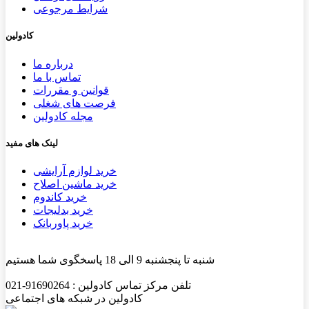
شرایط مرجوعی
کادولین
درباره ما
تماس با ما
قوانین و مقررات
فرصت های شغلی
مجله کادولین
لینک های مفید
خرید لوازم آرایشی
خرید ماشین اصلاح
خرید کاندوم
خرید بدلیجات
خرید پاوربانک
شنبه تا پنجشنبه 9 الی 18 پاسخگوی شما هستیم
تلفن مرکز تماس کادولین : 91690264-021
کادولین در شبکه های اجتماعی