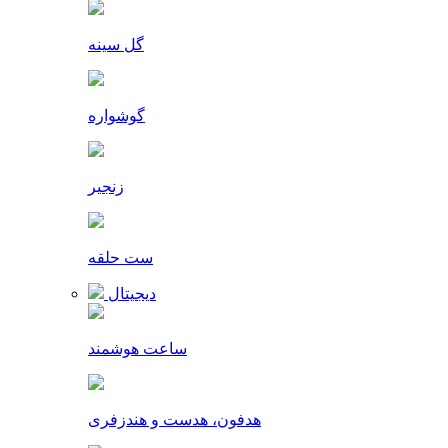
گل سینه
گوشواره
زنجیر
ست حلقه
دیجیتال
ساعت هوشمند
هدفون، هدست و هندزفری