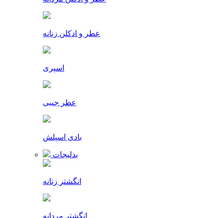
عطر و ادکلن زنانه
اسپری
عطر جیبی
بادی اسپلش
بدلیجات
انگشتر زنانه
انگشتر مردانه