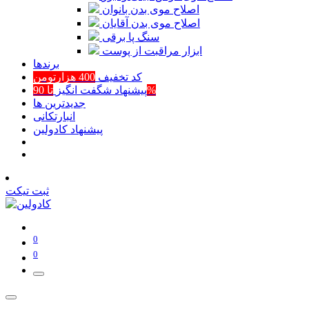
اصلاح موی بدن بانوان
اصلاح موی بدن آقایان
سنگ پا برقی
ابزار مراقبت از پوست
برند‌ها
کد تخفیف
400 هزارتومن
تا 90%
پیشنهاد شگفت انگیز
جدیدترین ها
انبارتکانی
پیشنهاد کادولین
ثبت تیکت
0
0