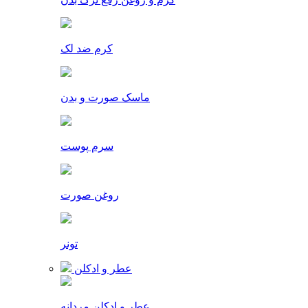
کرم ضد لک
ماسک صورت و بدن
سرم پوست
روغن صورت
تونر
عطر و ادکلن
عطر و ادکلن مردانه