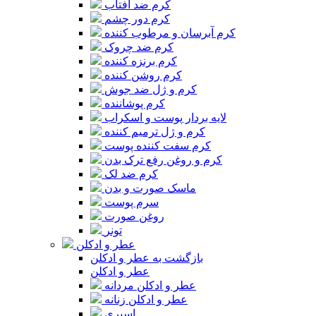
کرم ضد آفتاب
کرم دور چشم
کرم آبرسان و مرطوب کننده
کرم ضد چروک
کرم برنزه کننده
کرم روشن کننده
کرم و ژل ضد جوش
کرم پوشاننده
لایه بردار پوست و اسکراب
کرم و ژل ترمیم کننده
کرم سفت کننده پوست
کرم و روغن رفع ترک بدن
کرم ضد لک
ماسک صورت و بدن
سرم پوست
روغن صورت
تونر
عطر و ادکلن
بازگشت به عطر و ادکلن
عطر و ادکلن
عطر و ادکلن مردانه
عطر و ادکلن زنانه
اسپری