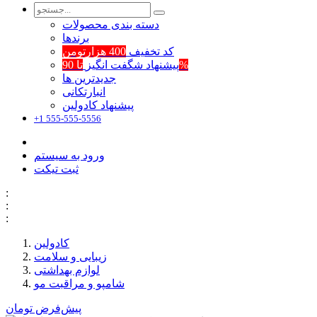
دسته بندی محصولات
برند‌ها
کد تخفیف
400 هزارتومن
تا 90%
پیشنهاد شگفت انگیز
جدیدترین ها
انبارتکانی
پیشنهاد کادولین
+1 555-555-5556
ورود به سیستم
ثبت تیکت
:
:
:
کادولین
زیبایی و سلامت
لوازم بهداشتی
شامپو و مراقبت مو
پیش‌فرض
تومان