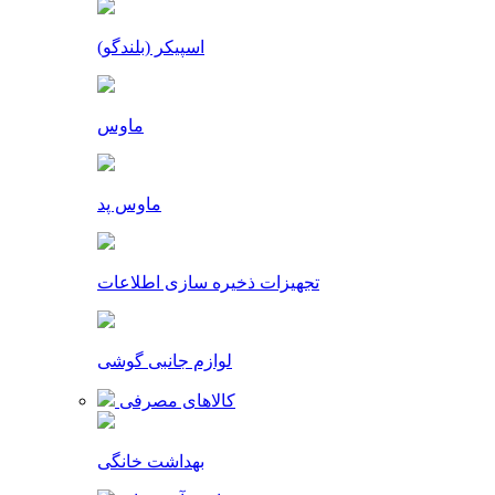
اسپیکر (بلندگو)
ماوس
ماوس پد
تجهیزات ذخیره سازی اطلاعات
لوازم جانبی گوشی
کالاهای مصرفی
بهداشت خانگی