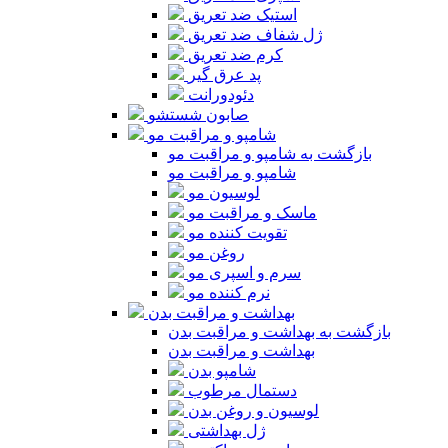
استیک ضد تعریق
ژل شفاف ضد تعریق
کرم ضد تعریق
پد عرق گیر
دئودورانت
صابون شستشو
شامپو و مراقبت مو
بازگشت به شامپو و مراقبت مو
شامپو و مراقبت مو
لوسیون مو
ماسک و مراقبت مو
تقویت کننده مو
روغن مو
سرم و اسپری مو
نرم کننده مو
بهداشت و مراقبت بدن
بازگشت به بهداشت و مراقبت بدن
بهداشت و مراقبت بدن
شامپو بدن
دستمال مرطوب
لوسیون و روغن بدن
ژل بهداشتی