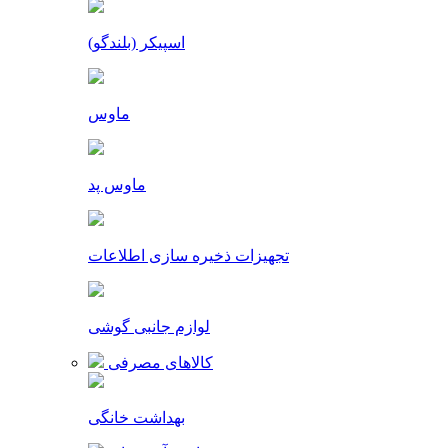
اسپیکر (بلندگو)
ماوس
ماوس پد
تجهیزات ذخیره سازی اطلاعات
لوازم جانبی گوشی
کالاهای مصرفی
بهداشت خانگی