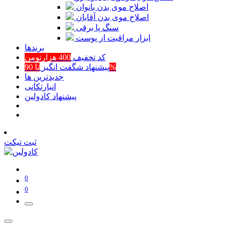
اصلاح موی بدن بانوان
اصلاح موی بدن آقایان
سنگ پا برقی
ابزار مراقبت از پوست
برند‌ها
کد تخفیف
400 هزارتومن
تا 90%
پیشنهاد شگفت انگیز
جدیدترین ها
انبارتکانی
پیشنهاد کادولین
ثبت تیکت
0
0