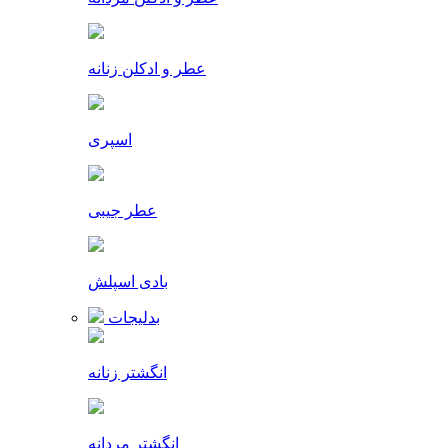
عطر و ادکلن زنانه
اسپری
عطر جیبی
بادی اسپلش
بدلیجات
انگشتر زنانه
انگشتر مردانه