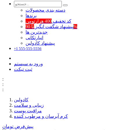
دسته بندی محصولات
برند‌ها
کد تخفیف
400 هزارتومن
تا 90%
پیشنهاد شگفت انگیز
جدیدترین ها
انبارتکانی
پیشنهاد کادولین
+1 555-555-5556
ورود به سیستم
ثبت تیکت
:
:
:
کادولین
زیبایی و سلامت
مراقبت پوست
کرم آبرسان و مرطوب کننده
پیش‌فرض
تومان