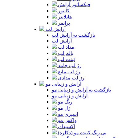
فیکساتور آرایش
کانتور
هایلایتر
پرایمر
آرایش لب
بازگشت به آرایش لب
آرایش لب
مداد لب
بالم لب
تینت لب
رژ لب جامد
رژ لب مایع
رژ لب مدادی
آرایش و زیبایی مو
بازگشت به آرایش و زیبایی مو
آرایش و زیبایی مو
رنگ مو
ژل مو
اسپری مو
واکس مو
اکسیدان
بی رنگ کننده مو (دکلره)