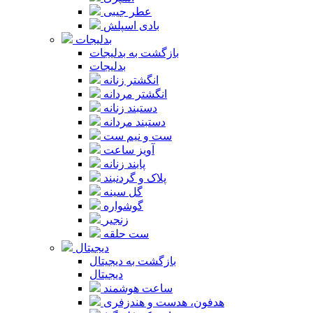
عطر جیبی
بادی اسپلش
بدلیجات
بازگشت به بدلیجات
بدلیجات
انگشتر زنانه
انگشتر مردانه
دستبند زنانه
دستبند مردانه
ست و نیم ست
آویز ساعت
پابند زنانه
پلاک و گردنبند
گل سینه
گوشواره
زنجیر
ست حلقه
دیجیتال
بازگشت به دیجیتال
دیجیتال
ساعت هوشمند
هدفون، هدست و هندزفری