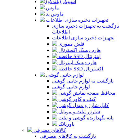
اسپیکر (بلندگو)
ماوس
ماوس پد
تجهیزات ذخیره سازی اطلاعات
بازگشت به تجهیزات ذخیره سازی
اطلاعات
تجهیزات ذخیره سازی اطلاعات
فلش مموری
هارد دیسک اکسترنال
حافظه SSD اینترنتال
هارد دیسک اینترنال
حافظه SSD اکسترنال
لوازم جانبی گوشی
بازگشت به لوازم جانبی گوشی
لوازم جانبی گوشی
محافظ صفحه نمایش گوشی
کیف و کاور گوشی
کابل شارژ و مبدل گوشی
شارژر تبلت و موبایل
پایه نگهدارنده گوشی و تبلت
پاوربانک
کالاهای مصرفی
بازگشت به کالاهای مصرفی