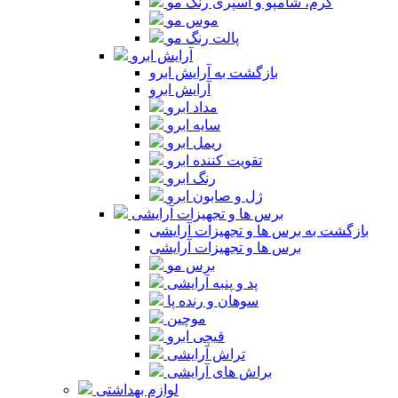
کرم، شامپو و اسپری رنگ مو
موس مو
پالت رنگ مو
آرایش ابرو
بازگشت به آرایش ابرو
آرایش ابرو
مداد ابرو
سایه ابرو
ریمل ابرو
تقویت کننده ابرو
رنگ ابرو
ژل و صابون ابرو
برس ها و تجهیزات آرایشی
بازگشت به برس ها و تجهیزات آرایشی
برس ها و تجهیزات آرایشی
برس مو
پد و پنبه آرایشی
سوهان و رنده پا
موچین
قیچی ابرو
تراش آرایشی
براش های آرایشی
لوازم بهداشتی