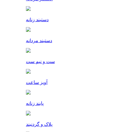
دستبند زنانه
دستبند مردانه
ست و نیم ست
آویز ساعت
پابند زنانه
پلاک و گردنبند