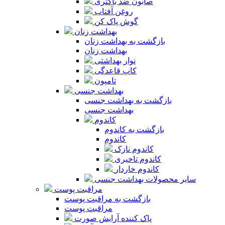
صابون ضد باکتری
روغن آفتاب
گوش پاک کن
بهداشت زنان
بازگشت به بهداشت زنان
بهداشت زنان
نوار بهداشتی
کاپ قاعدگی
تامپون
بهداشت جنسی
بازگشت به بهداشت جنسی
بهداشت جنسی
کاندوم
بازگشت به کاندوم
کاندوم
کاندوم نازک
کاندوم تاخیری
کاندوم خاردار
سایر محصولات بهداشت جنسی
مراقبت پوست
بازگشت به مراقبت پوست
مراقبت پوست
پاک کننده آرایش صورت