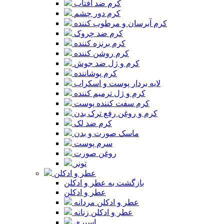
کرم ضد آفتاب
کرم دور چشم
کرم آبرسان و مرطوب کننده
کرم ضد چروک
کرم برنزه کننده
کرم روشن کننده
کرم و ژل ضد جوش
کرم پوشاننده
لایه بردار پوست و اسکراب
کرم و ژل ترمیم کننده
کرم سفت کننده پوست
کرم و روغن رفع ترک بدن
کرم ضد لک
ماسک صورت و بدن
سرم پوست
روغن صورت
تونر
عطر و ادکلن
بازگشت به عطر و ادکلن
عطر و ادکلن
عطر و ادکلن مردانه
عطر و ادکلن زنانه
اسپری