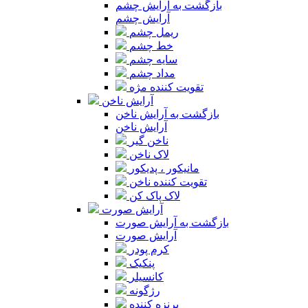
بازگشت به آرایش چشم
آرایش چشم
ریمل چشم
خط چشم
سایه چشم
مداد چشم
تقویت کننده مژه
آرایش ناخن
بازگشت به آرایش ناخن
آرایش ناخن
ناخن گیر
لاک ناخن
مانیکور ، پدیکور
تقویت کننده ناخن
لاک پاک کن
آرایش صورت
بازگشت به آرایش صورت
آرایش صورت
کرم پودر
پنکیک
کانسیلر
رژگونه
برنزه کننده