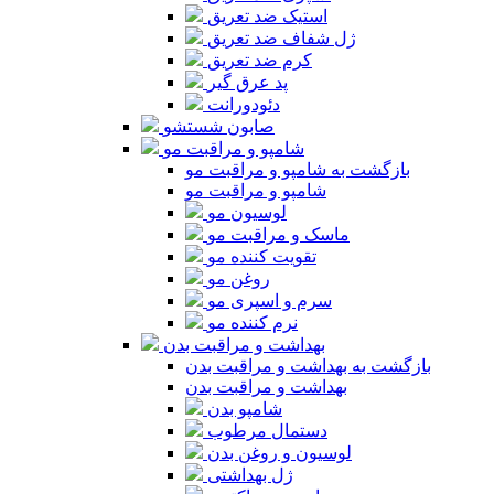
استیک ضد تعریق
ژل شفاف ضد تعریق
کرم ضد تعریق
پد عرق گیر
دئودورانت
صابون شستشو
شامپو و مراقبت مو
بازگشت به شامپو و مراقبت مو
شامپو و مراقبت مو
لوسیون مو
ماسک و مراقبت مو
تقویت کننده مو
روغن مو
سرم و اسپری مو
نرم کننده مو
بهداشت و مراقبت بدن
بازگشت به بهداشت و مراقبت بدن
بهداشت و مراقبت بدن
شامپو بدن
دستمال مرطوب
لوسیون و روغن بدن
ژل بهداشتی