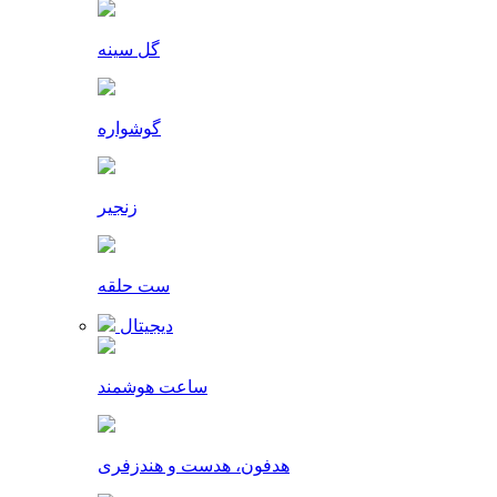
گل سینه
گوشواره
زنجیر
ست حلقه
دیجیتال
ساعت هوشمند
هدفون، هدست و هندزفری