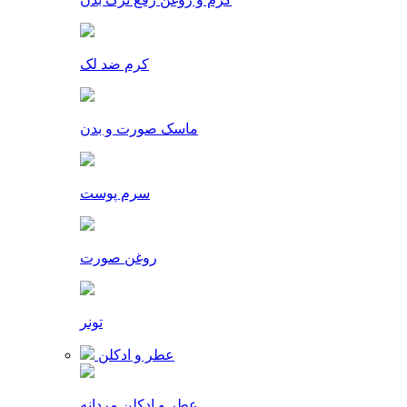
کرم ضد لک
ماسک صورت و بدن
سرم پوست
روغن صورت
تونر
عطر و ادکلن
عطر و ادکلن مردانه