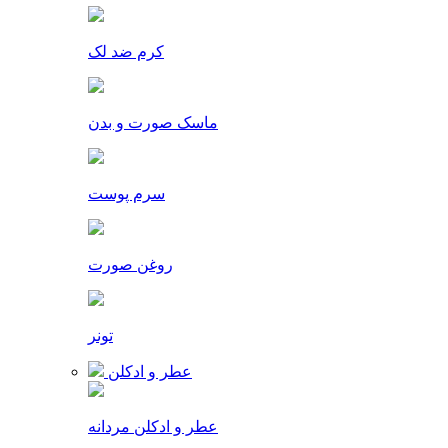
کرم ضد لک
ماسک صورت و بدن
سرم پوست
روغن صورت
تونر
عطر و ادکلن
عطر و ادکلن مردانه