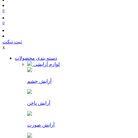
0
0
ثبت تیکت
x
دسته بندی محصولات
لوازم آرایشی
آرایش چشم
آرایش ناخن
آرایش صورت