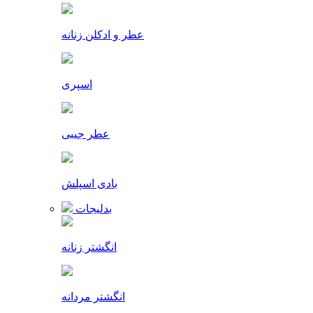
عطر و ادکلن زنانه
اسپری
عطر جیبی
بادی اسپلش
بدلیجات
انگشتر زنانه
انگشتر مردانه